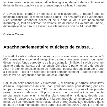
familles, mais cette commémoration témoigne également de la solidarité et
de la résilience dont Nice a fait preuve depuis cette nuit tragique.
À travers cette journée d’hommage, la cité azuréenne a rappelé que la
mémoire constitue un rempart contre l’oubli. Dix ans après les événements,
Nice continue d’honorer celles et ceux dont la vie a été brutalement
interrompue, tout en affirmant sa volonté de défendre les valeurs de liberté,
de fraternité et de paix qui avaient été attaquées ce soir du 14 juillet 2016.
Corinne Coquet
Attaché parlementaire et tickets de caisse…
Louis Aliot a été condamné à un an de prison avec sursis, une amende de 5
000 euros et une peine d’inéligibilité de deux ans avec sursis pour avoir
détourné des fonds européens de leur destination initiale, à savoir payer un
attaché parlementaire… qui n’a jamais été attaché parlementaire du député
Aliot ! Et bien entendu, le maire de Perpignan pousse des cris d’orfraie et crie
à l’injustice… car il ne s’est pas enrichi personnellement. Étrange façon de
nier le vol de l’argent des contribuables européens…
Car, selon cette conception « aliotesque », si demain, je barbote deux litres
d’eau au supermarché du coin, non pour moi mais pour donner, par ces
temps de canicule, à boire au SDF du coin de ma rue, il n’y aurait pas plus de
raison de me condamner ! Et puis, on a un peu de mal à imaginer l’édile
perpignanais comme un chevalier blanc quand on sait que, depuis des
années, il refuse de se soumettre à la demande de communication de ses
notes de frais (déplacements, restauration et représentation) réalisées dans
le cadre de son mandat de maire durant les années 2020 à 2024. Il a même