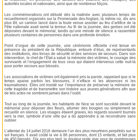
autorités locales et nationales, ainsi que de nombreux Niçois.
Les commémorations ont débuté dès la matinée avec plusieurs temps de
recueillement organisés sur la Promenade des Anglais, là même où, dix ans
plus tôt, un camion lancé dans la foule venue assister au feu d’artifice de la
Fête nationale avait semé la terreur. Au fil de la journée, des gerbes ont été
déposées devant le mémorial, tandis qu’une minute de silence a rassemblé
plusieurs centaines de personnes dans une profonde émotion.
Point d’orgue de cette journée, une cérémonie officielle s’est tenue en
présence du président de la République, entouré d’élus, de représentants
des institutions, des forces de sécurité et des services de secours. Dans son
intervention, le chef de l’État a salué la mémoire des victimes, le courage des
survivants et l’engagement de tous ceux qui étaient intervenus cette nuit-là
pour porter secours aux blessés.
Les associations de victimes ont également pris la parole, rappelant que si le
temps apaise parfois les blessures, il n’efface ni les absences ni les
traumatismes. Elles ont insisté sur l’importance de préserver la mémoire de
cette tragédie et de transmettre son histoire aux jeunes générations afin que
de tels actes ne sombrent jamais dans l’oubli.
Tout au long de la journée, les habitants de Nice se sont succédé devant le
mémorial pour déposer des fleurs, allumer des bougies ou simplement se
recueillir en silence. Les visages étaient graves, les regards souvent tournés
vers la mer, symbole d’une ville qui a dû apprendre à se reconstruire sans
oublier.
L’attentat du 14 juillet 2016 demeure l’un des plus meurtriers perpétrés sur le
sol français. Il avait coûté la vie à 86 personnes, dont 15 enfants, et fait plus
de 450 blessés. Dix ans plus tard, la douleur reste vive pour de nombreuses