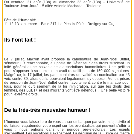
Du vendredi 21 août (13h) au dimanche 23 août (13h) – Université de
Toulouse Jean-Jaurès, 5 allée Antonio Machado – Toulouse.
Fête de l’Humanité
11-12-13 septembre – Base 217, Le Plessis-Pâté – Bretigny-sur-Orge.
Ils l’ont fait !
Le 7 juillet, Macron avait proposé la candidature de Jean-Noël Buffet,
sénateur LR réactionnaire, au poste de Défenseur des droits suscitant un
tollé général d’une soixantaine d’associations humanitaires. Une pétition
pour s’opposer à sa nomination avait recueilli plus de 150 000 signatures.
Malgré ce, le 17 juillet, les parlementaires ont validé sa nomination par 43
voix contre 39, alors qu’ils pouvaient légalement s’y opposer. Vu les prises
de position de Jean-Noël Buffet contre l’avortement, contre le mariage pour
tous, pour le durcissement de la loi immigration, sûr que les droits des
femmes, des LGBT+ et des migrants vont être défendus ! Une belle victoire
pour l’extrême droite.
De la très-très mauvaise humeur !
L’humeur vous laisse libre de vous laisser embarquer par votre subjectivité et
de laisser vagabonder votre esprit sur les éventualités qui peuvent s’offrir à
vous : nous entrons dans une période pré-électorale. Les esprits
s’échauffent. Les vocations s’exacerbent. La décision de la justice de mettre