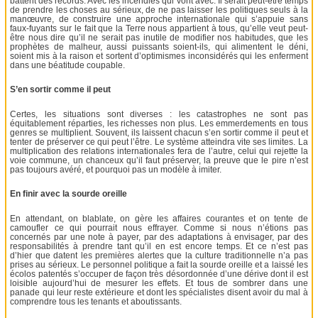
battent des records. Avec les incendies qui vont avec. Il serait peut-être temps
de prendre les choses au sérieux, de ne pas laisser les politiques seuls à la
manœuvre, de construire une approche internationale qui s’appuie sans
faux-fuyants sur le fait que la Terre nous appartient à tous, qu’elle veut peut-
être nous dire qu’il ne serait pas inutile de modifier nos habitudes, que les
prophètes de malheur, aussi puissants soient-ils, qui alimentent le déni,
soient mis à la raison et sortent d’optimismes inconsidérés qui les enferment
dans une béatitude coupable.
S’en sortir comme il peut
Certes, les situations sont diverses : les catastrophes ne sont pas
équitablement réparties, les richesses non plus. Les emmerdements en tous
genres se multiplient. Souvent, ils laissent chacun s’en sortir comme il peut et
tenter de préserver ce qui peut l’être. Le système atteindra vite ses limites. La
multiplication des relations internationales fera de l’autre, celui qui rejette la
voie commune, un chanceux qu’il faut préserver, la preuve que le pire n’est
pas toujours avéré, et pourquoi pas un modèle à imiter.
En finir avec la sourde oreille
En attendant, on blablate, on gère les affaires courantes et on tente de
camoufler ce qui pourrait nous effrayer. Comme si nous n’étions pas
concernés par une note à payer, par des adaptations à envisager, par des
responsabilités à prendre tant qu’il en est encore temps. Et ce n’est pas
d’hier que datent les premières alertes que la culture traditionnelle n’a pas
prises au sérieux. Le personnel politique a fait la sourde oreille et a laissé les
écolos patentés s’occuper de façon très désordonnée d’une dérive dont il est
loisible aujourd’hui de mesurer les effets. Et tous de sombrer dans une
panade qui leur reste extérieure et dont les spécialistes disent avoir du mal à
comprendre tous les tenants et aboutissants.