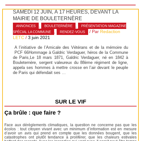
SAMEDI 12 JUIN, À 17 HEURES, DEVANT LA
MAIRIE DE BOULETERNÈRE
,
,
ANNONCES
BOULETERNÈRE
PRÉSENTATION MAGAZINE
,
/ Par
Redaction
SPÉCIAL LA COMMUNE
RENDEZ-VOUS
LETC
/
3 juin 2021
A l’initiative de l’Amicale des Vétérans et de la mémoire du
PCF 66Hommage à Galdric Verdaguer, héros de la Commune
de Paris,Le 18 mars 1871, Galdric Verdaguer, né en 1842 à
Bouleternère, sergent valeureux du 88ème régiment de ligne,
appela ses hommes à mettre crosse en l’air devant le peuple
de Paris qui défendait ses …
SUR LE VIF
Ça brûle : que faire ?
Face aux dérèglements climatiques, la question ne concerne pas que les
écolos : tout citoyen vivant avec un minimum d’information est en mesure
d’avoir un avis qui prend en compte que les données bougent, que les
catastrophes ont plutôt tendance à proliférer, que les chaleurs estivales