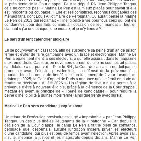
la présidente de la Cour d’appel. Pour le député RN Jean-Philippe Tanguy,
cela ne compte pas : « Marine Le Pen est la mieux placée pour savoir si elle
est innocente ou coupable. » Elle et ses complices, reconnus coupables des
mêmes faits, dont Louis Alliot maire de Perpignan. Qu’aurait pensé la Marine
Le Pen de 2013 qui réclamait « l’inéligibilité à vie pour tous ceux qui ont été
condamnés pour des faits commis à l’occasion de leur mandat », tout en
clamant « j’ai une éthique, une morale, et je m’y tiens » ?
Le pari d’un lent calendrier judiciaire
En se pourvoyant en cassation, afin de suspendre sa peine d’un an de prison
ferme et éviter de faire campagne avec un bracelet électronique, Marine Le
Pen a également menti à ses électeurs, à qui elle assurait dans le magazine
d’extrême droite Causeur, en novembre dernier, qu’elle ne soumettrait pas sa
candidature à un pourvoi… Pour le RN , la Cour de cassation ne doit pas se
prononcer avant l’élection présidentielle. La défense de la prévenue était
pourtant bien heureuse de bénéficier d’un traitement de faveur lorsque, au
printemps 2025, la Cour d’appel de Paris a annoncé qu’elle ferait en sorte de
rendre sa décision « à l’été 2026 ». Un régime de faveur qui a permis à la
prévenue d’être à nouveau éligible, grâce à la clémence de la Cour d’appel,
mettant en avant le principe de « liberté de candidature » pour réduire la
peine d’inéligibilité à quinze mois ferme (ainsi que trente avec sursis).
Marine Le Pen sera candidate jusqu’au bout
Un retour de l’exécution provisoire est jugé « improbable » par Jean-Philippe
Tanguy, un des plus fidèles lieutenants de la « patronne » Car, depuis la
décision de la Cour d’appel, le camp Le Pen a fait le plein de confiance,
persuadé que, désormais, aucune juridiction n’osera priver les électeurs
d’une candidate, qui plus est peu de temps avant l’élection. Après avoir sali,
insulté, méprisé la justice et les magistrats depuis dix ans, Marine Le Pen