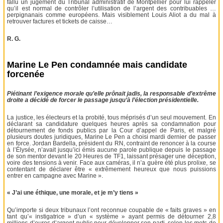
fallu un jugement du Tribunal administratif de Montpellier pour lui rappeler
qu’il est normal de contrôler l’utilisation de l’argent des contribuables …
perpignanais comme européens. Mais visiblement Louis Aliot a du mal à
retrouver factures et tickets de caisse…
R. G.
Marine Le Pen condamnée mais candidate
forcenée
Piétinant l’exigence morale qu’elle prônait jadis, la responsable d’extrême
droite a décidé de forcer le passage jusqu’à l’élection présidentielle.
La justice, les électeurs et la probité, tous méprisés d’un seul mouvement. En
déclarant sa candidature quelques heures après sa condamnation pour
détournement de fonds publics par la Cour d’appel de Paris, et malgré
plusieurs doutes juridiques, Marine Le Pen a choisi mardi dernier de passer
en force. Jordan Bardella, président du RN, contraint de renoncer à la course
à l’Élysée, n’avait jusqu’ici émis aucune parole publique depuis le passage
de son mentor devant le 20 Heures de TF1, laissant présager une déception,
voire des tensions à venir. Face aux caméras, il n’a guère été plus prolixe, se
contentant de déclarer être « extrêmement heureux que nous puissions
entrer en campagne avec Marine ».
« J’ai une éthique, une morale, et je m’y tiens »
Qu’importe si deux tribunaux l’ont reconnue coupable de « faits graves » en
tant qu’« instigatrice » d’un « système » ayant permis de détourner 2,8
millions d’euros d’argent public pour développer son parti, selon les mots de