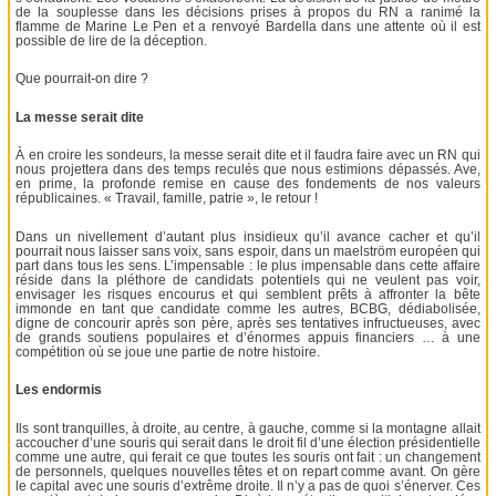
de la souplesse dans les décisions prises à propos du RN a ranimé la
flamme de Marine Le Pen et a renvoyé Bardella dans une attente où il est
possible de lire de la déception.
Que pourrait-on dire ?
La messe serait dite
À en croire les sondeurs, la messe serait dite et il faudra faire avec un RN qui
nous projettera dans des temps reculés que nous estimions dépassés. Ave,
en prime, la profonde remise en cause des fondements de nos valeurs
républicaines. « Travail, famille, patrie », le retour !
Dans un nivellement d’autant plus insidieux qu’il avance cacher et qu’il
pourrait nous laisser sans voix, sans espoir, dans un maelström européen qui
part dans tous les sens. L’impensable : le plus impensable dans cette affaire
réside dans la pléthore de candidats potentiels qui ne veulent pas voir,
envisager les risques encourus et qui semblent prêts à affronter la bête
immonde en tant que candidate comme les autres, BCBG, dédiabolisée,
digne de concourir après son père, après ses tentatives infructueuses, avec
de grands soutiens populaires et d’énormes appuis financiers … à une
compétition où se joue une partie de notre histoire.
Les endormis
Ils sont tranquilles, à droite, au centre, à gauche, comme si la montagne allait
accoucher d’une souris qui serait dans le droit fil d’une élection présidentielle
comme une autre, qui ferait ce que toutes les souris ont fait : un changement
de personnels, quelques nouvelles têtes et on repart comme avant. On gère
le capital avec une souris d’extrême droite. Il n’y a pas de quoi s’énerver. Ces