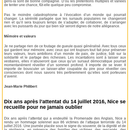
gens-là sont de bonne compagnie. D’où les prétentions multiples et variées
de tenter une chance, fût-elle quelque peu compromise.
Pas le moindre catastrophisme à l’évocation d’un monde qui pourrait
changer. La sérénité partagée que les sursauts populaires ne changeront
rien et qu’il sera toujours temps de s’adapter, de collaborer, de s’arranger
avec les puissants du jour qui bien sûr seront dignes de notre allégeance.
Mémoire et valeurs
Je ne partage rien de ce foutage de gueule quasi généralisé. Avec tous ceux
qui gardent leur mémoire, avec ceux qui ont toujours tout fait pour préserver
leurs valeurs, leurs ambitions d’un monde de paix, de justice, bâti sur la
solidarité et le partage des richesses. Les incantations sont à laisser aux
vestiaires, elles n’abuseront que ceux qu’un sursaut démocratique pourrait
momentanément réveiller d’un sommeil profond. Il importe de se lever. Il
importe de bousculer un laisser-aller coupable du pire pour réveiller ces
consciences dont nous savons très pertinemment qu’elles sont porteuses
d’avenir.
Jean-Marie Philibert
Dix ans après l’attentat du 14 juillet 2016, Nice se
recueille pour ne jamais oublier
Dix ans après l’attentat qui a endeuillé la Promenade des Anglais, Nice a
rendu un hommage solennel aux 86 victimes de l’attaque terroriste du 14
juillet 2016. Une journée placée sous le signe du souvenir, de la dignité et de
la résilience, en présence des familles des victimes, des rescapés, des