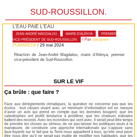
SUD-ROUSSILLON.
L’EAU PAIE L’EAU
,
,
JEAN-ANDRÉ MAGDALOU
MAIRE D’ALÉNYA
PREMIER
/ Par
Jacques
VICE-PRÉSIDENT DE SUD-ROUSSILLON.
PUMAREDA
/
29 mai 2024
Réaction de Jean-André Magdalou, maire d’Alénya, premier
vice-président de Sud-Roussillon.
SUR LE VIF
Ça brûle : que faire ?
Face aux dérèglements climatiques, la question ne concerne pas que les
écolos : tout citoyen vivant avec un minimum d’information est en mesure
d’avoir un avis qui prend en compte que les données bougent, que les
catastrophes ont plutôt tendance à proliférer, que les chaleurs estivales
battent des records. Avec les incendies qui vont avec. Il serait peut-être temps
de prendre les choses au sérieux, de ne pas laisser les politiques seuls à la
manœuvre, de construire une approche internationale qui s’appuie sans
faux-fuyants sur le fait que la Terre nous appartient à tous, qu’elle veut peut-
être nous dire qu’il ne serait pas inutile de modifier nos habitudes, que les