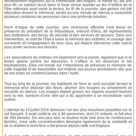
recueillement organisés sur la Promenade des Anglais, là même où, dix ans
plus tôt, un camion lancé dans la foule venue assister au feu d’artifice de la
Fête nationale avait semé la terreur. Au fil de la journée, des gerbes ont été
déposées devant le mémorial, tandis qu’une minute de silence a rassemblé
plusieurs centaines de personnes dans une profonde émotion.
Point d’orgue de cette journée, une cérémonie officielle s’est tenue en
présence du président de la République, entouré d’élus, de représentants
des institutions, des forces de sécurité et des services de secours. Dans son
intervention, le chef de l’État a salué la mémoire des victimes, le courage des
survivants et l’engagement de tous ceux qui étaient intervenus cette nuit-là
pour porter secours aux blessés.
Les associations de victimes ont également pris la parole, rappelant que si le
temps apaise parfois les blessures, il n’efface ni les absences ni les
traumatismes. Elles ont insisté sur l’importance de préserver la mémoire de
cette tragédie et de transmettre son histoire aux jeunes générations afin que
de tels actes ne sombrent jamais dans l’oubli.
Tout au long de la journée, les habitants de Nice se sont succédé devant le
mémorial pour déposer des fleurs, allumer des bougies ou simplement se
recueillir en silence. Les visages étaient graves, les regards souvent tournés
vers la mer, symbole d’une ville qui a dû apprendre à se reconstruire sans
oublier.
L’attentat du 14 juillet 2016 demeure l’un des plus meurtriers perpétrés sur le
sol français. Il avait coûté la vie à 86 personnes, dont 15 enfants, et fait plus
de 450 blessés. Dix ans plus tard, la douleur reste vive pour de nombreuses
familles, mais cette commémoration témoigne également de la solidarité et
de la résilience dont Nice a fait preuve depuis cette nuit tragique.