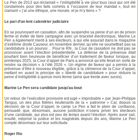
Le Pen de 2013 qui réclamait « l’inéligibilité à vie pour tous ceux qui ont été
condamnés pour des faits commis à l’occasion de leur mandat », tout en
clamant « j’ai une éthique, une morale, et je m’y tiens » ?
Le pari d’un lent calendrier judiciaire
En se pourvoyant en cassation, afin de suspendre sa peine d’un an de prison
ferme et éviter de faire campagne avec un bracelet électronique, Marine Le
Pen a également menti à ses électeurs, à qui elle assurait dans le magazine
d’extrême droite Causeur, en novembre dernier, qu’elle ne soumettrait pas sa
candidature à un pourvoi… Pour le RN , la Cour de cassation ne doit pas se
prononcer avant l’élection présidentielle. La défense de la prévenue était
pourtant bien heureuse de bénéficier d’un traitement de faveur lorsque, au
printemps 2025, la Cour d’appel de Paris a annoncé qu’elle ferait en sorte de
rendre sa décision « à l’été 2026 ». Un régime de faveur qui a permis à la
prévenue d’être à nouveau éligible, grâce à la clémence de la Cour d’appel,
mettant en avant le principe de « liberté de candidature » pour réduire la
peine d’inéligibilité à quinze mois ferme (ainsi que trente avec sursis).
Marine Le Pen sera candidate jusqu’au bout
Un retour de l’exécution provisoire est jugé « improbable » par Jean-Philippe
Tanguy, un des plus fidèles lieutenants de la « patronne » Car, depuis la
décision de la Cour d’appel, le camp Le Pen a fait le plein de confiance,
persuadé que, désormais, aucune juridiction n’osera priver les électeurs
d’une candidate, qui plus est peu de temps avant l’élection. Après avoir sali,
insulté, méprisé la justice et les magistrats depuis dix ans, Marine Le Pen
compte désormais sur leur sollicitude.
Roger Rio