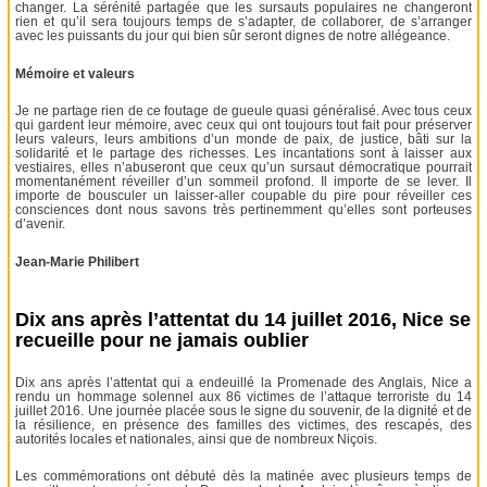
changer. La sérénité partagée que les sursauts populaires ne changeront
rien et qu’il sera toujours temps de s’adapter, de collaborer, de s’arranger
avec les puissants du jour qui bien sûr seront dignes de notre allégeance.
Mémoire et valeurs
Je ne partage rien de ce foutage de gueule quasi généralisé. Avec tous ceux
qui gardent leur mémoire, avec ceux qui ont toujours tout fait pour préserver
leurs valeurs, leurs ambitions d’un monde de paix, de justice, bâti sur la
solidarité et le partage des richesses. Les incantations sont à laisser aux
vestiaires, elles n’abuseront que ceux qu’un sursaut démocratique pourrait
momentanément réveiller d’un sommeil profond. Il importe de se lever. Il
importe de bousculer un laisser-aller coupable du pire pour réveiller ces
consciences dont nous savons très pertinemment qu’elles sont porteuses
d’avenir.
Jean-Marie Philibert
Dix ans après l’attentat du 14 juillet 2016, Nice se
recueille pour ne jamais oublier
Dix ans après l’attentat qui a endeuillé la Promenade des Anglais, Nice a
rendu un hommage solennel aux 86 victimes de l’attaque terroriste du 14
juillet 2016. Une journée placée sous le signe du souvenir, de la dignité et de
la résilience, en présence des familles des victimes, des rescapés, des
autorités locales et nationales, ainsi que de nombreux Niçois.
Les commémorations ont débuté dès la matinée avec plusieurs temps de