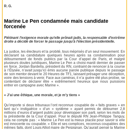
R. G.
Marine Le Pen condamnée mais candidate
forcenée
Piétinant l’exigence morale qu’elle prônait jadis, la responsable d’extrême
droite a décidé de forcer le passage jusqu’à l’élection présidentielle.
La justice, les électeurs et la probité, tous méprisés d’un seul mouvement. En
déclarant sa candidature quelques heures après sa condamnation pour
détournement de fonds publics par la Cour d’appel de Paris, et malgré
plusieurs doutes juridiques, Marine Le Pen a choisi mardi dernier de passer
en force. Jordan Bardella, président du RN, contraint de renoncer à la course
à l’Élysée, n’avait jusqu’ici émis aucune parole publique depuis le passage
de son mentor devant le 20 Heures de TF1, laissant présager une déception,
voire des tensions à venir. Face aux caméras, il n’a guère été plus prolixe, se
contentant de déclarer être « extrêmement heureux que nous puissions
entrer en campagne avec Marine ».
« J’ai une éthique, une morale, et je m’y tiens »
Qu’importe si deux tribunaux l’ont reconnue coupable de « faits graves » en
tant qu’« instigatrice » d’un « système » ayant permis de détourner 2,8
millions d’euros d’argent public pour développer son parti, selon les mots de
la présidente de la Cour d’appel. Pour le député RN Jean-Philippe Tanguy,
cela ne compte pas : « Marine Le Pen est la mieux placée pour savoir si elle
est innocente ou coupable. » Elle et ses complices, reconnus coupables des
mêmes faits, dont Louis Alliot maire de Perpignan. Qu’aurait pensé la Marine