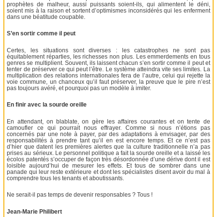
prophètes de malheur, aussi puissants soient-ils, qui alimentent le déni,
soient mis à la raison et sortent d’optimismes inconsidérés qui les enferment
dans une béatitude coupable.
S’en sortir comme il peut
Certes, les situations sont diverses : les catastrophes ne sont pas
équitablement réparties, les richesses non plus. Les emmerdements en tous
genres se multiplient. Souvent, ils laissent chacun s’en sortir comme il peut et
tenter de préserver ce qui peut l’être. Le système atteindra vite ses limites. La
multiplication des relations internationales fera de l’autre, celui qui rejette la
voie commune, un chanceux qu’il faut préserver, la preuve que le pire n’est
pas toujours avéré, et pourquoi pas un modèle à imiter.
En finir avec la sourde oreille
En attendant, on blablate, on gère les affaires courantes et on tente de
camoufler ce qui pourrait nous effrayer. Comme si nous n’étions pas
concernés par une note à payer, par des adaptations à envisager, par des
responsabilités à prendre tant qu’il en est encore temps. Et ce n’est pas
d’hier que datent les premières alertes que la culture traditionnelle n’a pas
prises au sérieux. Le personnel politique a fait la sourde oreille et a laissé les
écolos patentés s’occuper de façon très désordonnée d’une dérive dont il est
loisible aujourd’hui de mesurer les effets. Et tous de sombrer dans une
panade qui leur reste extérieure et dont les spécialistes disent avoir du mal à
comprendre tous les tenants et aboutissants.
Ne serait-il pas temps de devenir responsables ? Tous !
Jean-Marie Philibert