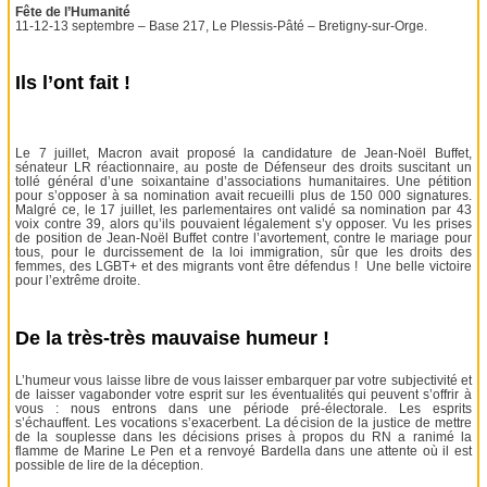
Fête de l’Humanité
11-12-13 septembre – Base 217, Le Plessis-Pâté – Bretigny-sur-Orge.
Ils l’ont fait !
Le 7 juillet, Macron avait proposé la candidature de Jean-Noël Buffet,
sénateur LR réactionnaire, au poste de Défenseur des droits suscitant un
tollé général d’une soixantaine d’associations humanitaires. Une pétition
pour s’opposer à sa nomination avait recueilli plus de 150 000 signatures.
Malgré ce, le 17 juillet, les parlementaires ont validé sa nomination par 43
voix contre 39, alors qu’ils pouvaient légalement s’y opposer. Vu les prises
de position de Jean-Noël Buffet contre l’avortement, contre le mariage pour
tous, pour le durcissement de la loi immigration, sûr que les droits des
femmes, des LGBT+ et des migrants vont être défendus ! Une belle victoire
pour l’extrême droite.
De la très-très mauvaise humeur !
L’humeur vous laisse libre de vous laisser embarquer par votre subjectivité et
de laisser vagabonder votre esprit sur les éventualités qui peuvent s’offrir à
vous : nous entrons dans une période pré-électorale. Les esprits
s’échauffent. Les vocations s’exacerbent. La décision de la justice de mettre
de la souplesse dans les décisions prises à propos du RN a ranimé la
flamme de Marine Le Pen et a renvoyé Bardella dans une attente où il est
possible de lire de la déception.