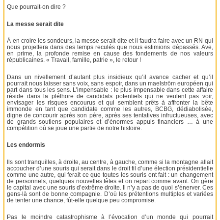
Que pourrait-on dire ?
La messe serait dite
À en croire les sondeurs, la messe serait dite et il faudra faire avec un RN qui
nous projettera dans des temps reculés que nous estimions dépassés. Ave,
en prime, la profonde remise en cause des fondements de nos valeurs
républicaines. « Travail, famille, patrie », le retour !
Dans un nivellement d’autant plus insidieux qu’il avance cacher et qu’il
pourrait nous laisser sans voix, sans espoir, dans un maelström européen qui
part dans tous les sens. L’impensable : le plus impensable dans cette affaire
réside dans la pléthore de candidats potentiels qui ne veulent pas voir,
envisager les risques encourus et qui semblent prêts à affronter la bête
immonde en tant que candidate comme les autres, BCBG, dédiabolisée,
digne de concourir après son père, après ses tentatives infructueuses, avec
de grands soutiens populaires et d’énormes appuis financiers … à une
compétition où se joue une partie de notre histoire.
Les endormis
Ils sont tranquilles, à droite, au centre, à gauche, comme si la montagne allait
accoucher d’une souris qui serait dans le droit fil d’une élection présidentielle
comme une autre, qui ferait ce que toutes les souris ont fait : un changement
de personnels, quelques nouvelles têtes et on repart comme avant. On gère
le capital avec une souris d’extrême droite. Il n’y a pas de quoi s’énerver. Ces
gens-là sont de bonne compagnie. D’où les prétentions multiples et variées
de tenter une chance, fût-elle quelque peu compromise.
Pas le moindre catastrophisme à l’évocation d’un monde qui pourrait