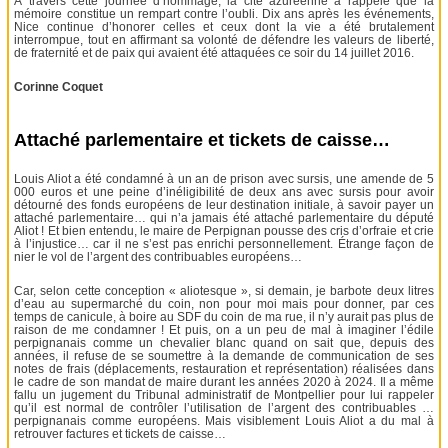
À travers cette journée d’hommage, la cité azuréenne a rappelé que la
mémoire constitue un rempart contre l’oubli. Dix ans après les événements,
Nice continue d’honorer celles et ceux dont la vie a été brutalement
interrompue, tout en affirmant sa volonté de défendre les valeurs de liberté,
de fraternité et de paix qui avaient été attaquées ce soir du 14 juillet 2016.
Corinne Coquet
Attaché parlementaire et tickets de caisse…
Louis Aliot a été condamné à un an de prison avec sursis, une amende de 5
000 euros et une peine d’inéligibilité de deux ans avec sursis pour avoir
détourné des fonds européens de leur destination initiale, à savoir payer un
attaché parlementaire… qui n’a jamais été attaché parlementaire du député
Aliot ! Et bien entendu, le maire de Perpignan pousse des cris d’orfraie et crie
à l’injustice… car il ne s’est pas enrichi personnellement. Étrange façon de
nier le vol de l’argent des contribuables européens…
Car, selon cette conception « aliotesque », si demain, je barbote deux litres
d’eau au supermarché du coin, non pour moi mais pour donner, par ces
temps de canicule, à boire au SDF du coin de ma rue, il n’y aurait pas plus de
raison de me condamner ! Et puis, on a un peu de mal à imaginer l’édile
perpignanais comme un chevalier blanc quand on sait que, depuis des
années, il refuse de se soumettre à la demande de communication de ses
notes de frais (déplacements, restauration et représentation) réalisées dans
le cadre de son mandat de maire durant les années 2020 à 2024. Il a même
fallu un jugement du Tribunal administratif de Montpellier pour lui rappeler
qu’il est normal de contrôler l’utilisation de l’argent des contribuables …
perpignanais comme européens. Mais visiblement Louis Aliot a du mal à
retrouver factures et tickets de caisse…