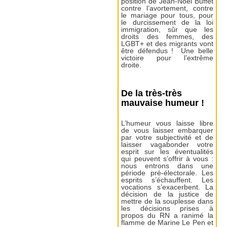
position de Jean-Noël Buffet
contre l’avortement, contre
le mariage pour tous, pour
le durcissement de la loi
immigration, sûr que les
droits des femmes, des
LGBT+ et des migrants vont
être défendus ! Une belle
victoire pour l’extrême
droite.
De la très-très
mauvaise humeur !
L’humeur vous laisse libre
de vous laisser embarquer
par votre subjectivité et de
laisser vagabonder votre
esprit sur les éventualités
qui peuvent s’offrir à vous :
nous entrons dans une
période pré-électorale. Les
esprits s’échauffent. Les
vocations s’exacerbent. La
décision de la justice de
mettre de la souplesse dans
les décisions prises à
propos du RN a ranimé la
flamme de Marine Le Pen et