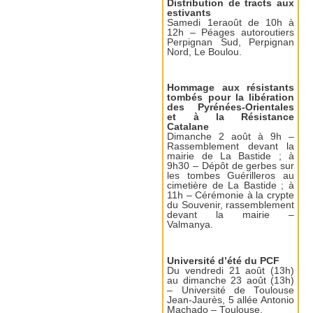
Distribution de tracts aux
estivants
Samedi 1eraoût de 10h à
12h – Péages autoroutiers
Perpignan Sud, Perpignan
Nord, Le Boulou.
Hommage aux résistants
tombés pour la libération
des Pyrénées-Orientales
et à la Résistance
Catalane
Dimanche 2 août à 9h –
Rassemblement devant la
mairie de La Bastide ; à
9h30 – Dépôt de gerbes sur
les tombes Guérilleros au
cimetière de La Bastide ; à
11h – Cérémonie à la crypte
du Souvenir, rassemblement
devant la mairie –
Valmanya.
Université d’été du PCF
Du vendredi 21 août (13h)
au dimanche 23 août (13h)
– Université de Toulouse
Jean-Jaurès, 5 allée Antonio
Machado – Toulouse.