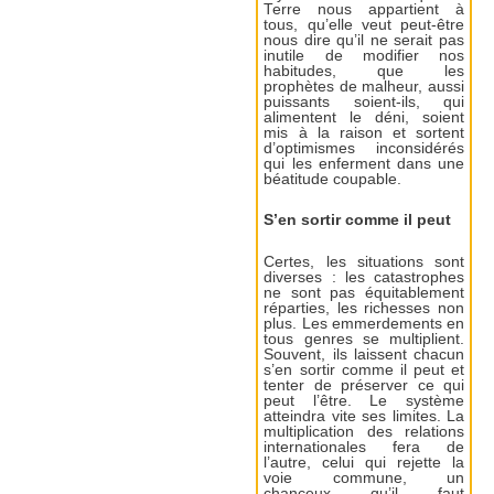
Terre nous appartient à
tous, qu’elle veut peut-être
nous dire qu’il ne serait pas
inutile de modifier nos
habitudes, que les
prophètes de malheur, aussi
puissants soient-ils, qui
alimentent le déni, soient
mis à la raison et sortent
d’optimismes inconsidérés
qui les enferment dans une
béatitude coupable.
S’en sortir comme il peut
Certes, les situations sont
diverses : les catastrophes
ne sont pas équitablement
réparties, les richesses non
plus. Les emmerdements en
tous genres se multiplient.
Souvent, ils laissent chacun
s’en sortir comme il peut et
tenter de préserver ce qui
peut l’être. Le système
atteindra vite ses limites. La
multiplication des relations
internationales fera de
l’autre, celui qui rejette la
voie commune, un
chanceux qu’il faut