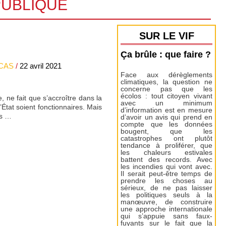
PUBLIQUE
SUR LE VIF
Ça brûle : que faire ?
UCAS
/
22 avril 2021
Face aux dérèglements
climatiques, la question ne
concerne pas que les
écolos : tout citoyen vivant
 ne fait que s’accroître dans la
avec un minimum
’État soient fonctionnaires. Mais
d’information est en mesure
ns …
d’avoir un avis qui prend en
compte que les données
bougent, que les
catastrophes ont plutôt
tendance à proliférer, que
les chaleurs estivales
battent des records. Avec
les incendies qui vont avec.
Il serait peut-être temps de
prendre les choses au
sérieux, de ne pas laisser
les politiques seuls à la
manœuvre, de construire
une approche internationale
qui s’appuie sans faux-
fuyants sur le fait que la