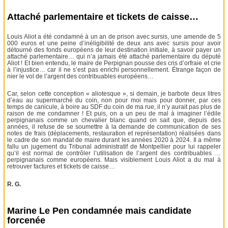
Attaché parlementaire et tickets de caisse…
Louis Aliot a été condamné à un an de prison avec sursis, une amende de 5
000 euros et une peine d’inéligibilité de deux ans avec sursis pour avoir
détourné des fonds européens de leur destination initiale, à savoir payer un
attaché parlementaire… qui n’a jamais été attaché parlementaire du député
Aliot ! Et bien entendu, le maire de Perpignan pousse des cris d’orfraie et crie
à l’injustice… car il ne s’est pas enrichi personnellement. Étrange façon de
nier le vol de l’argent des contribuables européens…
Car, selon cette conception « aliotesque », si demain, je barbote deux litres
d’eau au supermarché du coin, non pour moi mais pour donner, par ces
temps de canicule, à boire au SDF du coin de ma rue, il n’y aurait pas plus de
raison de me condamner ! Et puis, on a un peu de mal à imaginer l’édile
perpignanais comme un chevalier blanc quand on sait que, depuis des
années, il refuse de se soumettre à la demande de communication de ses
notes de frais (déplacements, restauration et représentation) réalisées dans
le cadre de son mandat de maire durant les années 2020 à 2024. Il a même
fallu un jugement du Tribunal administratif de Montpellier pour lui rappeler
qu’il est normal de contrôler l’utilisation de l’argent des contribuables …
perpignanais comme européens. Mais visiblement Louis Aliot a du mal à
retrouver factures et tickets de caisse…
R. G.
Marine Le Pen condamnée mais candidate
forcenée