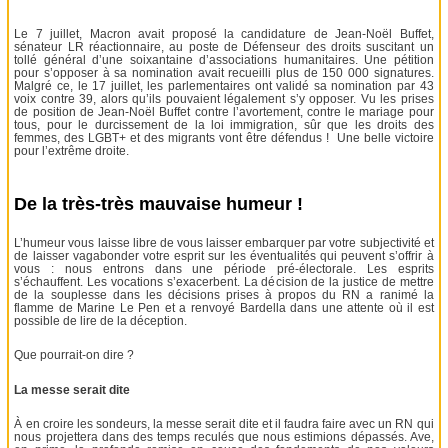
Le 7 juillet, Macron avait proposé la candidature de Jean-Noël Buffet,
sénateur LR réactionnaire, au poste de Défenseur des droits suscitant un
tollé général d’une soixantaine d’associations humanitaires. Une pétition
pour s’opposer à sa nomination avait recueilli plus de 150 000 signatures.
Malgré ce, le 17 juillet, les parlementaires ont validé sa nomination par 43
voix contre 39, alors qu’ils pouvaient légalement s’y opposer. Vu les prises
de position de Jean-Noël Buffet contre l’avortement, contre le mariage pour
tous, pour le durcissement de la loi immigration, sûr que les droits des
femmes, des LGBT+ et des migrants vont être défendus ! Une belle victoire
pour l’extrême droite.
De la très-très mauvaise humeur !
L’humeur vous laisse libre de vous laisser embarquer par votre subjectivité et
de laisser vagabonder votre esprit sur les éventualités qui peuvent s’offrir à
vous : nous entrons dans une période pré-électorale. Les esprits
s’échauffent. Les vocations s’exacerbent. La décision de la justice de mettre
de la souplesse dans les décisions prises à propos du RN a ranimé la
flamme de Marine Le Pen et a renvoyé Bardella dans une attente où il est
possible de lire de la déception.
Que pourrait-on dire ?
La messe serait dite
À en croire les sondeurs, la messe serait dite et il faudra faire avec un RN qui
nous projettera dans des temps reculés que nous estimions dépassés. Ave,