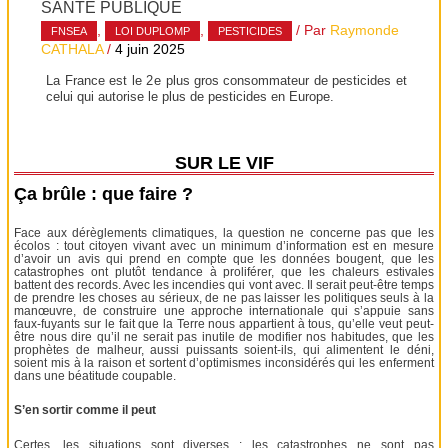
SANTÉ PUBLIQUE
,
,
/ Par
Raymonde
FNSEA
LOI DUPLOMP
PESTICIDES
CATHALA
/
4 juin 2025
La France est le 2 e plus gros consommateur de pesticides et
celui qui autorise le plus de pesticides en Europe.
SUR LE VIF
Ça brûle : que faire ?
Face aux dérèglements climatiques, la question ne concerne pas que les
écolos : tout citoyen vivant avec un minimum d’information est en mesure
d’avoir un avis qui prend en compte que les données bougent, que les
catastrophes ont plutôt tendance à proliférer, que les chaleurs estivales
battent des records. Avec les incendies qui vont avec. Il serait peut-être temps
de prendre les choses au sérieux, de ne pas laisser les politiques seuls à la
manœuvre, de construire une approche internationale qui s’appuie sans
faux-fuyants sur le fait que la Terre nous appartient à tous, qu’elle veut peut-
être nous dire qu’il ne serait pas inutile de modifier nos habitudes, que les
prophètes de malheur, aussi puissants soient-ils, qui alimentent le déni,
soient mis à la raison et sortent d’optimismes inconsidérés qui les enferment
dans une béatitude coupable.
S’en sortir comme il peut
Certes, les situations sont diverses : les catastrophes ne sont pas