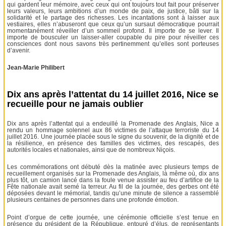
qui gardent leur mémoire, avec ceux qui ont toujours tout fait pour préserver
leurs valeurs, leurs ambitions d’un monde de paix, de justice, bâti sur la
solidarité et le partage des richesses. Les incantations sont à laisser aux
vestiaires, elles n’abuseront que ceux qu’un sursaut démocratique pourrait
momentanément réveiller d’un sommeil profond. Il importe de se lever. Il
importe de bousculer un laisser-aller coupable du pire pour réveiller ces
consciences dont nous savons très pertinemment qu’elles sont porteuses
d’avenir.
Jean-Marie Philibert
Dix ans après l’attentat du 14 juillet 2016, Nice se
recueille pour ne jamais oublier
Dix ans après l’attentat qui a endeuillé la Promenade des Anglais, Nice a
rendu un hommage solennel aux 86 victimes de l’attaque terroriste du 14
juillet 2016. Une journée placée sous le signe du souvenir, de la dignité et de
la résilience, en présence des familles des victimes, des rescapés, des
autorités locales et nationales, ainsi que de nombreux Niçois.
Les commémorations ont débuté dès la matinée avec plusieurs temps de
recueillement organisés sur la Promenade des Anglais, là même où, dix ans
plus tôt, un camion lancé dans la foule venue assister au feu d’artifice de la
Fête nationale avait semé la terreur. Au fil de la journée, des gerbes ont été
déposées devant le mémorial, tandis qu’une minute de silence a rassemblé
plusieurs centaines de personnes dans une profonde émotion.
Point d’orgue de cette journée, une cérémonie officielle s’est tenue en
présence du président de la République, entouré d’élus, de représentants