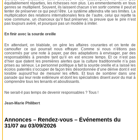
équitablement réparties, les richesses non plus. Les emmerdements en tous
genres se multiplient. Souvent, ils laissent chacun s’en sortir comme il peut et
tenter de préserver ce qui peut l’être. Le système atteindra vite ses limites. La
multiplication des relations internationales fera de l’autre, celui qui rejette la
voie commune, un chanceux qu’il faut préserver, la preuve que le pire n’est
pas toujours avéré, et pourquoi pas un modèle à imiter.
En finir avec la sourde oreille
En attendant, on blablate, on gère les affaires courantes et on tente de
camoufler ce qui pourrait nous effrayer. Comme si nous n’étions pas
concernés par une note à payer, par des adaptations à envisager, par des
responsabilités à prendre tant qu’il en est encore temps. Et ce n’est pas
d’hier que datent les premières alertes que la culture traditionnelle n’a pas
prises au sérieux. Le personnel politique a fait la sourde oreille et a laissé les
écolos patentés s’occuper de façon très désordonnée d’une dérive dont il est
loisible aujourd’hui de mesurer les effets. Et tous de sombrer dans une
panade qui leur reste extérieure et dont les spécialistes disent avoir du mal à
comprendre tous les tenants et aboutissants.
Ne serait-il pas temps de devenir responsables ? Tous !
Jean-Marie Philibert
Annonces – Rendez-vous – Événements du
31/07 au 03/09/2026