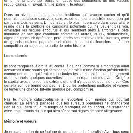
en prime, la profonde remise en cause des fondements de nos valeurs
républicaines. « Travail, famille, patrie », le retour !
Dans un nivellement d’autant plus insidieux qu’il avance cacher et qu’il
pourrait nous laisser sans voix, sans espoir, dans un maelström européen qui
part dans tous les sens. L’impensable : le plus impensable dans cette affaire
réside dans la pléthore de candidats potentiels qui ne veulent pas voir,
envisager les risques encourus et qui semblent prêts à affronter la bête
immonde en tant que candidate comme les autres, BCBG, dédiabolisée,
digne de concourir après son père, après ses tentatives infructueuses, avec
de grands soutiens populaires et d’énormes appuis financiers … à une
compétition où se joue une partie de notre histoire.
Les endormis
Ils sont tranquilles, à droite, au centre, à gauche, comme si la montagne allait
accoucher d’une souris qui serait dans le droit fil d’une élection présidentielle
comme une autre, qui ferait ce que toutes les souris ont fait : un changement
de personnels, quelques nouvelles têtes et on repart comme avant. On gère
le capital avec une souris d’extrême droite. Il n’y a pas de quoi s’énerver. Ces
gens-là sont de bonne compagnie. D’où les prétentions multiples et variées
de tenter une chance, fût-elle quelque peu compromise.
Pas le moindre catastrophisme à l’évocation d’un monde qui pourrait
changer. La sérénité partagée que les sursauts populaires ne changeront
rien et qu’il sera toujours temps de s’adapter, de collaborer, de s’arranger
avec les puissants du jour qui bien sûr seront dignes de notre allégeance.
Mémoire et valeurs
Je ne partage rien de ce foutage de gueule quasi généralisé. Avec tous ceux