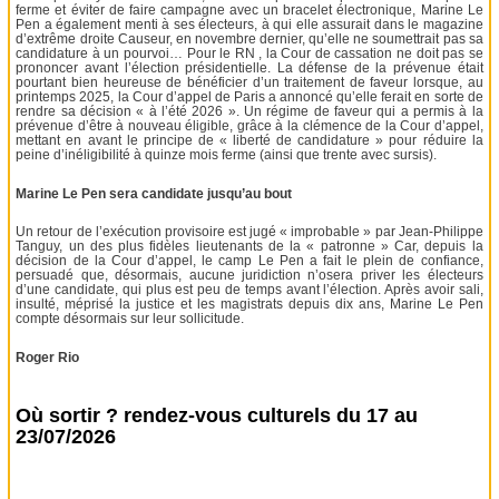
ferme et éviter de faire campagne avec un bracelet électronique, Marine Le
Pen a également menti à ses électeurs, à qui elle assurait dans le magazine
d’extrême droite Causeur, en novembre dernier, qu’elle ne soumettrait pas sa
candidature à un pourvoi… Pour le RN , la Cour de cassation ne doit pas se
prononcer avant l’élection présidentielle. La défense de la prévenue était
pourtant bien heureuse de bénéficier d’un traitement de faveur lorsque, au
printemps 2025, la Cour d’appel de Paris a annoncé qu’elle ferait en sorte de
rendre sa décision « à l’été 2026 ». Un régime de faveur qui a permis à la
prévenue d’être à nouveau éligible, grâce à la clémence de la Cour d’appel,
mettant en avant le principe de « liberté de candidature » pour réduire la
peine d’inéligibilité à quinze mois ferme (ainsi que trente avec sursis).
Marine Le Pen sera candidate jusqu’au bout
Un retour de l’exécution provisoire est jugé « improbable » par Jean-Philippe
Tanguy, un des plus fidèles lieutenants de la « patronne » Car, depuis la
décision de la Cour d’appel, le camp Le Pen a fait le plein de confiance,
persuadé que, désormais, aucune juridiction n’osera priver les électeurs
d’une candidate, qui plus est peu de temps avant l’élection. Après avoir sali,
insulté, méprisé la justice et les magistrats depuis dix ans, Marine Le Pen
compte désormais sur leur sollicitude.
Roger Rio
Où sortir ? rendez-vous culturels du 17 au
23/07/2026