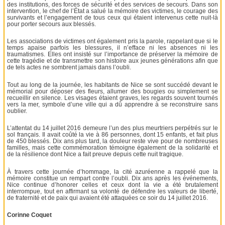
des institutions, des forces de sécurité et des services de secours. Dans son
intervention, le chef de l’État a salué la mémoire des victimes, le courage des
survivants et l’engagement de tous ceux qui étaient intervenus cette nuit-là
pour porter secours aux blessés.
Les associations de victimes ont également pris la parole, rappelant que si le
temps apaise parfois les blessures, il n’efface ni les absences ni les
traumatismes. Elles ont insisté sur l’importance de préserver la mémoire de
cette tragédie et de transmettre son histoire aux jeunes générations afin que
de tels actes ne sombrent jamais dans l’oubli.
Tout au long de la journée, les habitants de Nice se sont succédé devant le
mémorial pour déposer des fleurs, allumer des bougies ou simplement se
recueillir en silence. Les visages étaient graves, les regards souvent tournés
vers la mer, symbole d’une ville qui a dû apprendre à se reconstruire sans
oublier.
L’attentat du 14 juillet 2016 demeure l’un des plus meurtriers perpétrés sur le
sol français. Il avait coûté la vie à 86 personnes, dont 15 enfants, et fait plus
de 450 blessés. Dix ans plus tard, la douleur reste vive pour de nombreuses
familles, mais cette commémoration témoigne également de la solidarité et
de la résilience dont Nice a fait preuve depuis cette nuit tragique.
À travers cette journée d’hommage, la cité azuréenne a rappelé que la
mémoire constitue un rempart contre l’oubli. Dix ans après les événements,
Nice continue d’honorer celles et ceux dont la vie a été brutalement
interrompue, tout en affirmant sa volonté de défendre les valeurs de liberté,
de fraternité et de paix qui avaient été attaquées ce soir du 14 juillet 2016.
Corinne Coquet