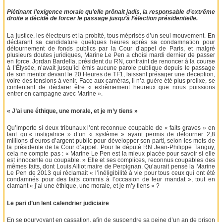
Piétinant l’exigence morale qu’elle prônait jadis, la responsable d’extrême
droite a décidé de forcer le passage jusqu’à l’élection présidentielle.
La justice, les électeurs et la probité, tous méprisés d’un seul mouvement. En
déclarant sa candidature quelques heures après sa condamnation pour
détournement de fonds publics par la Cour d’appel de Paris, et malgré
plusieurs doutes juridiques, Marine Le Pen a choisi mardi dernier de passer
en force. Jordan Bardella, président du RN, contraint de renoncer à la course
à l’Élysée, n’avait jusqu’ici émis aucune parole publique depuis le passage
de son mentor devant le 20 Heures de TF1, laissant présager une déception,
voire des tensions à venir. Face aux caméras, il n’a guère été plus prolixe, se
contentant de déclarer être « extrêmement heureux que nous puissions
entrer en campagne avec Marine ».
« J’ai une éthique, une morale, et je m’y tiens »
Qu’importe si deux tribunaux l’ont reconnue coupable de « faits graves » en
tant qu’« instigatrice » d’un « système » ayant permis de détourner 2,8
millions d’euros d’argent public pour développer son parti, selon les mots de
la présidente de la Cour d’appel. Pour le député RN Jean-Philippe Tanguy,
cela ne compte pas : « Marine Le Pen est la mieux placée pour savoir si elle
est innocente ou coupable. » Elle et ses complices, reconnus coupables des
mêmes faits, dont Louis Alliot maire de Perpignan. Qu’aurait pensé la Marine
Le Pen de 2013 qui réclamait « l’inéligibilité à vie pour tous ceux qui ont été
condamnés pour des faits commis à l’occasion de leur mandat », tout en
clamant « j’ai une éthique, une morale, et je m’y tiens » ?
Le pari d’un lent calendrier judiciaire
En se pourvoyant en cassation, afin de suspendre sa peine d’un an de prison