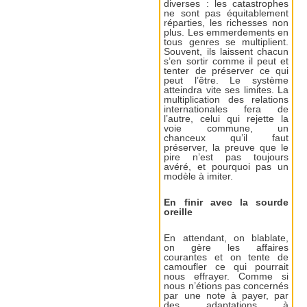
diverses : les catastrophes
ne sont pas équitablement
réparties, les richesses non
plus. Les emmerdements en
tous genres se multiplient.
Souvent, ils laissent chacun
s’en sortir comme il peut et
tenter de préserver ce qui
peut l’être. Le système
atteindra vite ses limites. La
multiplication des relations
internationales fera de
l’autre, celui qui rejette la
voie commune, un
chanceux qu’il faut
préserver, la preuve que le
pire n’est pas toujours
avéré, et pourquoi pas un
modèle à imiter.
En finir avec la sourde
oreille
En attendant, on blablate,
on gère les affaires
courantes et on tente de
camoufler ce qui pourrait
nous effrayer. Comme si
nous n’étions pas concernés
par une note à payer, par
des adaptations à