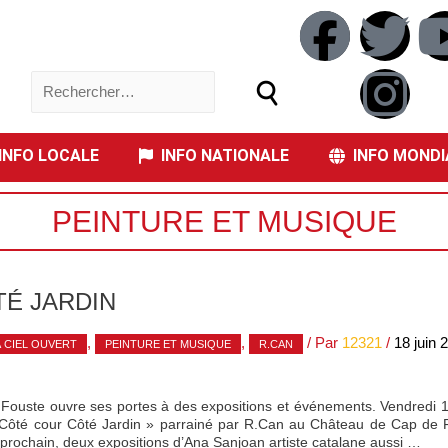
NFO LOCALE
INFO NATIONALE
INFO MONDI
PEINTURE ET MUSIQUE
É JARDIN
,
,
/ Par
12321
/
18 juin 
À CIEL OUVERT
PEINTURE ET MUSIQUE
R.CAN
ouste ouvre ses portes à des expositions et événements. Vendredi 11 j
 Côté cour Côté Jardin » parrainé par R.Can au Château de Cap de
prochain, deux expositions d’Ana Sanjoan artiste catalane aussi …