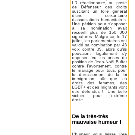
LR réactionnaire, au poste
de Défenseur des droits
suscitant un tollé général
d’une soixantaine
d’associations humanitaires.
Une pétition pour s’opposer
à sa nomination avait
recueilli plus de 150 000
signatures. Malgré ce, le 17
juillet, les parlementaires ont
validé sa nomination par 43
voix contre 39, alors qu’ils
pouvaient légalement s’y
opposer. Vu les prises de
position de Jean-Noël Buffet
contre l’avortement, contre
le mariage pour tous, pour
le durcissement de la loi
immigration, sûr que les
droits des femmes, des
LGBT+ et des migrants vont
être défendus ! Une belle
victoire pour l’extrême
droite.
De la très-très
mauvaise humeur !
L’humeur vous laisse libre