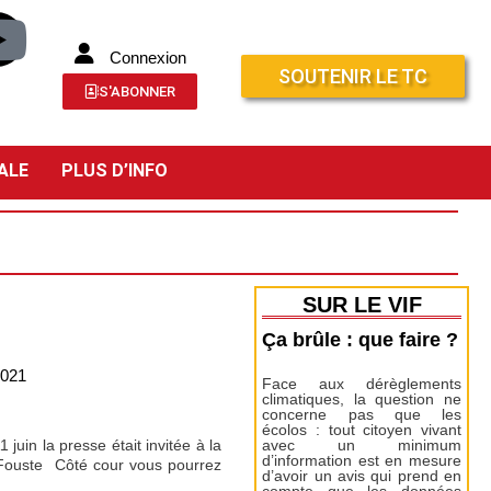
Connexion
SOUTENIR LE TC
S'ABONNER
ALE
PLUS D’INFO
SUR LE VIF
Ça brûle : que faire ?
2021
Face aux dérèglements
climatiques, la question ne
concerne pas que les
écolos : tout citoyen vivant
uin la presse était invitée à la
avec un minimum
d’information est en mesure
 Fouste Côté cour vous pourrez
d’avoir un avis qui prend en