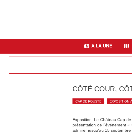
A LA UNE
I
CÔTÉ COUR, CÔT
,
CAP DE FOUSTE
EXPOSITION 
Exposition. Le Château Cap de F
présentation de l’événement «
admirer jusqu’au 15 septembre 