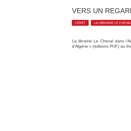
VERS UN REGAR
,
CÉRET
LA LIBRAIRIE LE CHEVA
La librairie Le Cheval dans l
d’Algérie » (éditions PUF) au th