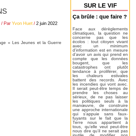
SUR LE VIF
NS
Ça brûle : que faire ?
/ Par
Yvon Huet
/
2 juin 2022
Face aux dérèglements
climatiques, la question ne
concerne pas que les
écolos : tout citoyen vivant
rage « Les Jeunes et la Guerre
avec un minimum
d’information est en mesure
d’avoir un avis qui prend en
compte que les données
bougent, que les
catastrophes ont plutôt
tendance à proliférer, que
les chaleurs estivales
battent des records. Avec
les incendies qui vont avec.
Il serait peut-être temps de
prendre les choses au
sérieux, de ne pas laisser
les politiques seuls à la
manœuvre, de construire
une approche internationale
qui s’appuie sans faux-
fuyants sur le fait que la
Terre nous appartient à
tous, qu’elle veut peut-être
nous dire qu’il ne serait pas
inutile de modifier nos