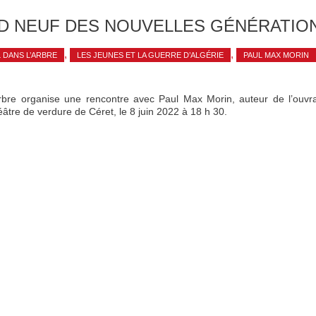
D NEUF DES NOUVELLES GÉNÉRATIO
,
,
L DANS L’ARBRE
LES JEUNES ET LA GUERRE D’ALGÉRIE
PAUL MAX MORIN
’Arbre organise une rencontre avec Paul Max Morin, auteur de l’ouv
éâtre de verdure de Céret, le 8 juin 2022 à 18 h 30.