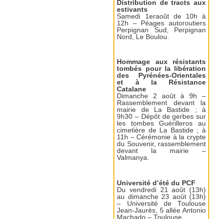
Distribution de tracts aux
estivants
Samedi 1eraoût de 10h à
12h – Péages autoroutiers
Perpignan Sud, Perpignan
Nord, Le Boulou.
Hommage aux résistants
tombés pour la libération
des Pyrénées-Orientales
et à la Résistance
Catalane
Dimanche 2 août à 9h –
Rassemblement devant la
mairie de La Bastide ; à
9h30 – Dépôt de gerbes sur
les tombes Guérilleros au
cimetière de La Bastide ; à
11h – Cérémonie à la crypte
du Souvenir, rassemblement
devant la mairie –
Valmanya.
Université d’été du PCF
Du vendredi 21 août (13h)
au dimanche 23 août (13h)
– Université de Toulouse
Jean-Jaurès, 5 allée Antonio
Machado – Toulouse.