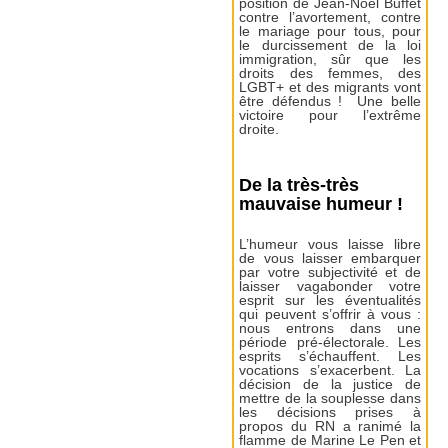
position de Jean-Noël Buffet
contre l’avortement, contre
le mariage pour tous, pour
le durcissement de la loi
immigration, sûr que les
droits des femmes, des
LGBT+ et des migrants vont
être défendus ! Une belle
victoire pour l’extrême
droite.
De la très-très
mauvaise humeur !
L’humeur vous laisse libre
de vous laisser embarquer
par votre subjectivité et de
laisser vagabonder votre
esprit sur les éventualités
qui peuvent s’offrir à vous :
nous entrons dans une
période pré-électorale. Les
esprits s’échauffent. Les
vocations s’exacerbent. La
décision de la justice de
mettre de la souplesse dans
les décisions prises à
propos du RN a ranimé la
flamme de Marine Le Pen et