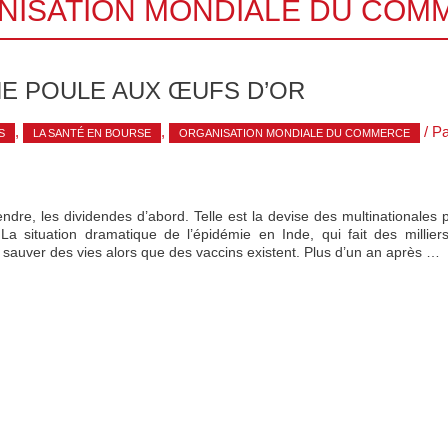
NISATION MONDIALE DU COM
NE POULE AUX ŒUFS D’OR
,
,
/ P
S
LA SANTÉ EN BOURSE
ORGANISATION MONDIALE DU COMMERCE
endre, les dividendes d’abord. Telle est la devise des multinationale
La situation dramatique de l’épidémie en Inde, qui fait des millier
à sauver des vies alors que des vaccins existent. Plus d’un an après …