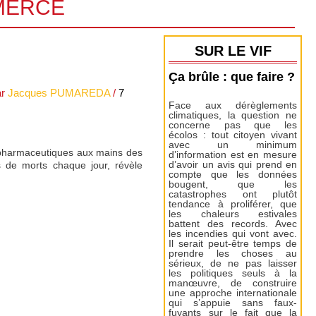
MERCE
SUR LE VIF
Ça brûle : que faire ?
ar
Jacques PUMAREDA
/
7
Face aux dérèglements
climatiques, la question ne
concerne pas que les
écolos : tout citoyen vivant
avec un minimum
s pharmaceutiques aux mains des
d’information est en mesure
s de morts chaque jour, révèle
d’avoir un avis qui prend en
compte que les données
bougent, que les
catastrophes ont plutôt
tendance à proliférer, que
les chaleurs estivales
battent des records. Avec
les incendies qui vont avec.
Il serait peut-être temps de
prendre les choses au
sérieux, de ne pas laisser
les politiques seuls à la
manœuvre, de construire
une approche internationale
qui s’appuie sans faux-
fuyants sur le fait que la