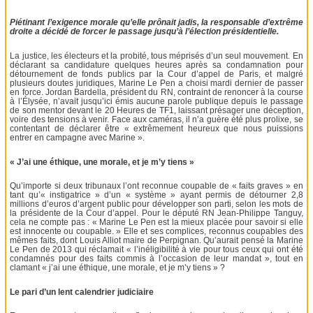
Piétinant l’exigence morale qu’elle prônait jadis, la responsable d’extrême
droite a décidé de forcer le passage jusqu’à l’élection présidentielle.
La justice, les électeurs et la probité, tous méprisés d’un seul mouvement. En
déclarant sa candidature quelques heures après sa condamnation pour
détournement de fonds publics par la Cour d’appel de Paris, et malgré
plusieurs doutes juridiques, Marine Le Pen a choisi mardi dernier de passer
en force. Jordan Bardella, président du RN, contraint de renoncer à la course
à l’Élysée, n’avait jusqu’ici émis aucune parole publique depuis le passage
de son mentor devant le 20 Heures de TF1, laissant présager une déception,
voire des tensions à venir. Face aux caméras, il n’a guère été plus prolixe, se
contentant de déclarer être « extrêmement heureux que nous puissions
entrer en campagne avec Marine ».
« J’ai une éthique, une morale, et je m’y tiens »
Qu’importe si deux tribunaux l’ont reconnue coupable de « faits graves » en
tant qu’« instigatrice » d’un « système » ayant permis de détourner 2,8
millions d’euros d’argent public pour développer son parti, selon les mots de
la présidente de la Cour d’appel. Pour le député RN Jean-Philippe Tanguy,
cela ne compte pas : « Marine Le Pen est la mieux placée pour savoir si elle
est innocente ou coupable. » Elle et ses complices, reconnus coupables des
mêmes faits, dont Louis Alliot maire de Perpignan. Qu’aurait pensé la Marine
Le Pen de 2013 qui réclamait « l’inéligibilité à vie pour tous ceux qui ont été
condamnés pour des faits commis à l’occasion de leur mandat », tout en
clamant « j’ai une éthique, une morale, et je m’y tiens » ?
Le pari d’un lent calendrier judiciaire