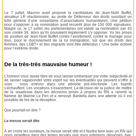
Le 7 juillet, Macron avait proposé la candidature de Jean-Noël Buffet,
sénateur LR réactionnaire, au poste de Défenseur des droits suscitant un
tollé général d’une soixantaine d’associations humanitaires. Une pétition
pour s’opposer à sa nomination avait recueilli plus de 150 000 signatures.
Malgré ce, le 17 juillet, les parlementaires ont validé sa nomination par 43
voix contre 39, alors qu’ils pouvaient légalement s’y opposer. Vu les prises
de position de Jean-Noël Buffet contre l’avortement, contre le mariage pour
tous, pour le durcissement de la loi immigration, sûr que les droits des
femmes, des LGBT+ et des migrants vont être défendus ! Une belle victoire
pour l’extrême droite.
De la très-très mauvaise humeur !
L’humeur vous laisse libre de vous laisser embarquer par votre subjectivité et
de laisser vagabonder votre esprit sur les éventualités qui peuvent s’offrir à
vous : nous entrons dans une période pré-électorale. Les esprits
s’échauffent. Les vocations s’exacerbent. La décision de la justice de mettre
de la souplesse dans les décisions prises à propos du RN a ranimé la
flamme de Marine Le Pen et a renvoyé Bardella dans une attente où il est
possible de lire de la déception.
Que pourrait-on dire ?
La messe serait dite
À en croire les sondeurs, la messe serait dite et il faudra faire avec un RN qui
nous projettera dans des temps reculés que nous estimions dépassés. Ave,