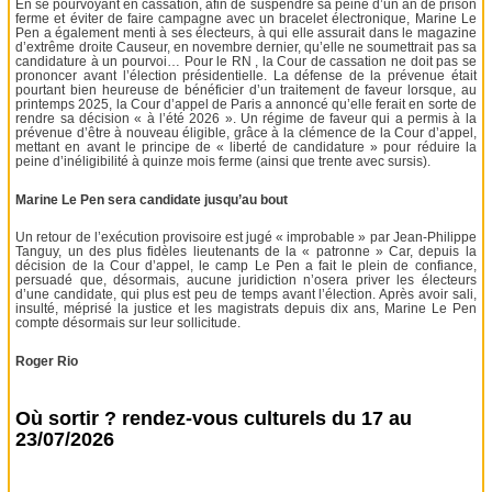
En se pourvoyant en cassation, afin de suspendre sa peine d’un an de prison
ferme et éviter de faire campagne avec un bracelet électronique, Marine Le
Pen a également menti à ses électeurs, à qui elle assurait dans le magazine
d’extrême droite Causeur, en novembre dernier, qu’elle ne soumettrait pas sa
candidature à un pourvoi… Pour le RN , la Cour de cassation ne doit pas se
prononcer avant l’élection présidentielle. La défense de la prévenue était
pourtant bien heureuse de bénéficier d’un traitement de faveur lorsque, au
printemps 2025, la Cour d’appel de Paris a annoncé qu’elle ferait en sorte de
rendre sa décision « à l’été 2026 ». Un régime de faveur qui a permis à la
prévenue d’être à nouveau éligible, grâce à la clémence de la Cour d’appel,
mettant en avant le principe de « liberté de candidature » pour réduire la
peine d’inéligibilité à quinze mois ferme (ainsi que trente avec sursis).
Marine Le Pen sera candidate jusqu’au bout
Un retour de l’exécution provisoire est jugé « improbable » par Jean-Philippe
Tanguy, un des plus fidèles lieutenants de la « patronne » Car, depuis la
décision de la Cour d’appel, le camp Le Pen a fait le plein de confiance,
persuadé que, désormais, aucune juridiction n’osera priver les électeurs
d’une candidate, qui plus est peu de temps avant l’élection. Après avoir sali,
insulté, méprisé la justice et les magistrats depuis dix ans, Marine Le Pen
compte désormais sur leur sollicitude.
Roger Rio
Où sortir ? rendez-vous culturels du 17 au
23/07/2026