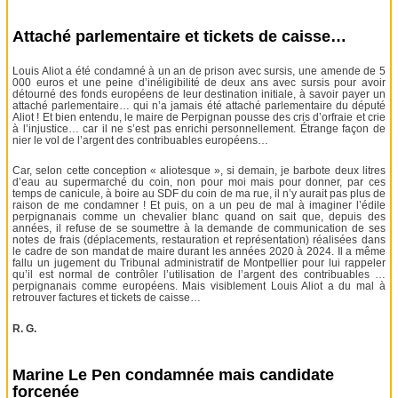
Attaché parlementaire et tickets de caisse…
Louis Aliot a été condamné à un an de prison avec sursis, une amende de 5
000 euros et une peine d’inéligibilité de deux ans avec sursis pour avoir
détourné des fonds européens de leur destination initiale, à savoir payer un
attaché parlementaire… qui n’a jamais été attaché parlementaire du député
Aliot ! Et bien entendu, le maire de Perpignan pousse des cris d’orfraie et crie
à l’injustice… car il ne s’est pas enrichi personnellement. Étrange façon de
nier le vol de l’argent des contribuables européens…
Car, selon cette conception « aliotesque », si demain, je barbote deux litres
d’eau au supermarché du coin, non pour moi mais pour donner, par ces
temps de canicule, à boire au SDF du coin de ma rue, il n’y aurait pas plus de
raison de me condamner ! Et puis, on a un peu de mal à imaginer l’édile
perpignanais comme un chevalier blanc quand on sait que, depuis des
années, il refuse de se soumettre à la demande de communication de ses
notes de frais (déplacements, restauration et représentation) réalisées dans
le cadre de son mandat de maire durant les années 2020 à 2024. Il a même
fallu un jugement du Tribunal administratif de Montpellier pour lui rappeler
qu’il est normal de contrôler l’utilisation de l’argent des contribuables …
perpignanais comme européens. Mais visiblement Louis Aliot a du mal à
retrouver factures et tickets de caisse…
R. G.
Marine Le Pen condamnée mais candidate
forcenée