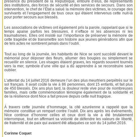
présence du président de la République, entouré d’élus, de représentants
des institutions, des forces de sécurité et des services de secours. Dans son
intervention, le chef de l’État a salué la mémoire des victimes, le courage des
survivants et l’engagement de tous ceux qui étaient intervenus cette nuit-là
pour porter secours aux blessés.
Les associations de victimes ont également pris la parole, rappelant que si le
temps apaise parfois les blessures, il n’efface ni les absences ni les
traumatismes. Elles ont insisté sur l’importance de préserver la mémoire de
cette tragédie et de transmettre son histoire aux jeunes générations afin que
de tels actes ne sombrent jamais dans l’oubli.
Tout au long de la journée, les habitants de Nice se sont succédé devant le
mémorial pour déposer des fleurs, allumer des bougies ou simplement se
recueillir en silence. Les visages étaient graves, les regards souvent tournés
vers la mer, symbole d’une ville qui a dû apprendre à se reconstruire sans
oublier.
L’attentat du 14 juillet 2016 demeure l’un des plus meurtriers perpétrés sur le
sol français. Il avait coûté la vie à 86 personnes, dont 15 enfants, et fait plus
de 450 blessés. Dix ans plus tard, la douleur reste vive pour de nombreuses
familles, mais cette commémoration témoigne également de la solidarité et
de la résilience dont Nice a fait preuve depuis cette nuit tragique.
À travers cette journée d’hommage, la cité azuréenne a rappelé que la
mémoire constitue un rempart contre l’oubli. Dix ans après les événements,
Nice continue d’honorer celles et ceux dont la vie a été brutalement
interrompue, tout en affirmant sa volonté de défendre les valeurs de liberté,
de fraternité et de paix qui avaient été attaquées ce soir du 14 juillet 2016.
Corinne Coquet