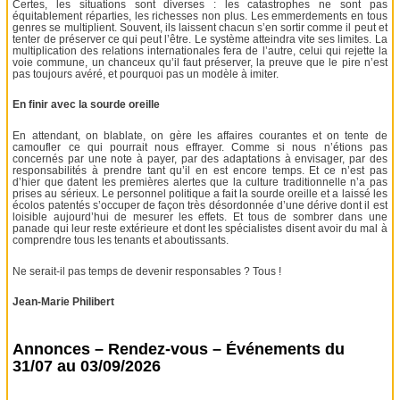
Certes, les situations sont diverses : les catastrophes ne sont pas
équitablement réparties, les richesses non plus. Les emmerdements en tous
genres se multiplient. Souvent, ils laissent chacun s’en sortir comme il peut et
tenter de préserver ce qui peut l’être. Le système atteindra vite ses limites. La
multiplication des relations internationales fera de l’autre, celui qui rejette la
voie commune, un chanceux qu’il faut préserver, la preuve que le pire n’est
pas toujours avéré, et pourquoi pas un modèle à imiter.
En finir avec la sourde oreille
En attendant, on blablate, on gère les affaires courantes et on tente de
camoufler ce qui pourrait nous effrayer. Comme si nous n’étions pas
concernés par une note à payer, par des adaptations à envisager, par des
responsabilités à prendre tant qu’il en est encore temps. Et ce n’est pas
d’hier que datent les premières alertes que la culture traditionnelle n’a pas
prises au sérieux. Le personnel politique a fait la sourde oreille et a laissé les
écolos patentés s’occuper de façon très désordonnée d’une dérive dont il est
loisible aujourd’hui de mesurer les effets. Et tous de sombrer dans une
panade qui leur reste extérieure et dont les spécialistes disent avoir du mal à
comprendre tous les tenants et aboutissants.
Ne serait-il pas temps de devenir responsables ? Tous !
Jean-Marie Philibert
Annonces – Rendez-vous – Événements du
31/07 au 03/09/2026