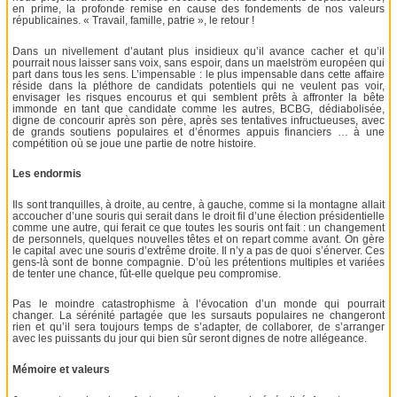
en prime, la profonde remise en cause des fondements de nos valeurs
républicaines. « Travail, famille, patrie », le retour !
Dans un nivellement d’autant plus insidieux qu’il avance cacher et qu’il
pourrait nous laisser sans voix, sans espoir, dans un maelström européen qui
part dans tous les sens. L’impensable : le plus impensable dans cette affaire
réside dans la pléthore de candidats potentiels qui ne veulent pas voir,
envisager les risques encourus et qui semblent prêts à affronter la bête
immonde en tant que candidate comme les autres, BCBG, dédiabolisée,
digne de concourir après son père, après ses tentatives infructueuses, avec
de grands soutiens populaires et d’énormes appuis financiers … à une
compétition où se joue une partie de notre histoire.
Les endormis
Ils sont tranquilles, à droite, au centre, à gauche, comme si la montagne allait
accoucher d’une souris qui serait dans le droit fil d’une élection présidentielle
comme une autre, qui ferait ce que toutes les souris ont fait : un changement
de personnels, quelques nouvelles têtes et on repart comme avant. On gère
le capital avec une souris d’extrême droite. Il n’y a pas de quoi s’énerver. Ces
gens-là sont de bonne compagnie. D’où les prétentions multiples et variées
de tenter une chance, fût-elle quelque peu compromise.
Pas le moindre catastrophisme à l’évocation d’un monde qui pourrait
changer. La sérénité partagée que les sursauts populaires ne changeront
rien et qu’il sera toujours temps de s’adapter, de collaborer, de s’arranger
avec les puissants du jour qui bien sûr seront dignes de notre allégeance.
Mémoire et valeurs