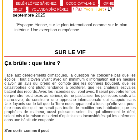
,
,
BELÉN LÓPEZ SÁNCHEZ.
CCOO CATALANE
OPHIE
,
/ Par
Yvon Huet
/
17
BINET
YOLANDA DÍAZ PÉREZ
septembre 2025
L’Espagne étonne, sur le plan international comme sur le plan
intérieur. Une exception européenne.
SUR LE VIF
Ça brûle : que faire ?
Face aux dérèglements climatiques, la question ne concerne pas que les
écolos : tout citoyen vivant avec un minimum d’information est en mesure
d’avoir un avis qui prend en compte que les données bougent, que les
catastrophes ont plutôt tendance à proliférer, que les chaleurs estivales
battent des records. Avec les incendies qui vont avec. Il serait peut-être temps
de prendre les choses au sérieux, de ne pas laisser les politiques seuls à la
manœuvre, de construire une approche internationale qui s’appuie sans
faux-fuyants sur le fait que la Terre nous appartient à tous, qu’elle veut peut-
être nous dire qu’il ne serait pas inutile de modifier nos habitudes, que les
prophètes de malheur, aussi puissants soient-ils, qui alimentent le déni,
soient mis à la raison et sortent d’optimismes inconsidérés qui les enferment
dans une béatitude coupable.
S’en sortir comme il peut