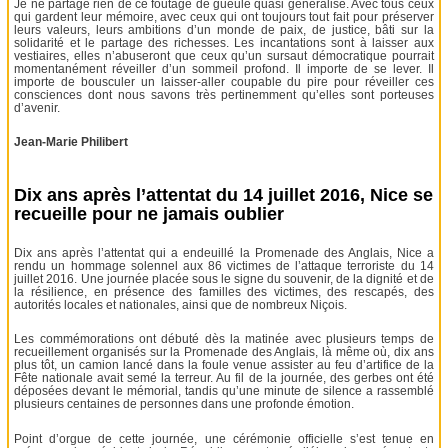
Je ne partage rien de ce foutage de gueule quasi généralisé. Avec tous ceux
qui gardent leur mémoire, avec ceux qui ont toujours tout fait pour préserver
leurs valeurs, leurs ambitions d’un monde de paix, de justice, bâti sur la
solidarité et le partage des richesses. Les incantations sont à laisser aux
vestiaires, elles n’abuseront que ceux qu’un sursaut démocratique pourrait
momentanément réveiller d’un sommeil profond. Il importe de se lever. Il
importe de bousculer un laisser-aller coupable du pire pour réveiller ces
consciences dont nous savons très pertinemment qu’elles sont porteuses
d’avenir.
Jean-Marie Philibert
Dix ans après l’attentat du 14 juillet 2016, Nice se
recueille pour ne jamais oublier
Dix ans après l’attentat qui a endeuillé la Promenade des Anglais, Nice a
rendu un hommage solennel aux 86 victimes de l’attaque terroriste du 14
juillet 2016. Une journée placée sous le signe du souvenir, de la dignité et de
la résilience, en présence des familles des victimes, des rescapés, des
autorités locales et nationales, ainsi que de nombreux Niçois.
Les commémorations ont débuté dès la matinée avec plusieurs temps de
recueillement organisés sur la Promenade des Anglais, là même où, dix ans
plus tôt, un camion lancé dans la foule venue assister au feu d’artifice de la
Fête nationale avait semé la terreur. Au fil de la journée, des gerbes ont été
déposées devant le mémorial, tandis qu’une minute de silence a rassemblé
plusieurs centaines de personnes dans une profonde émotion.
Point d’orgue de cette journée, une cérémonie officielle s’est tenue en