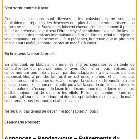
S’en sortir comme il peut
Certes, les situations sont diverses : les catastrophes ne sont pas
équitablement réparties, les richesses non plus. Les emmerdements en tous
genres se multiplient. Souvent, ils laissent chacun s’en sortir comme il peut et
tenter de préserver ce qui peut l’être. Le système atteindra vite ses limites. La
multiplication des relations internationales fera de l’autre, celui qui rejette la
voie commune, un chanceux qu’il faut préserver, la preuve que le pire n’est
pas toujours avéré, et pourquoi pas un modèle à imiter.
En finir avec la sourde oreille
En attendant, on blablate, on gère les affaires courantes et on tente de
camoufler ce qui pourrait nous effrayer. Comme si nous n’étions pas
concernés par une note à payer, par des adaptations à envisager, par des
responsabilités à prendre tant qu’il en est encore temps. Et ce n’est pas
d’hier que datent les premières alertes que la culture traditionnelle n’a pas
prises au sérieux. Le personnel politique a fait la sourde oreille et a laissé les
écolos patentés s’occuper de façon très désordonnée d’une dérive dont il est
loisible aujourd’hui de mesurer les effets. Et tous de sombrer dans une
panade qui leur reste extérieure et dont les spécialistes disent avoir du mal à
comprendre tous les tenants et aboutissants.
Ne serait-il pas temps de devenir responsables ? Tous !
Jean-Marie Philibert
Annonces – Rendez-vous – Événements du