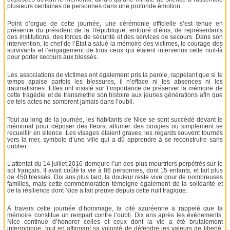
plusieurs centaines de personnes dans une profonde émotion.
Point d’orgue de cette journée, une cérémonie officielle s’est tenue en
présence du président de la République, entouré d’élus, de représentants
des institutions, des forces de sécurité et des services de secours. Dans son
intervention, le chef de l’État a salué la mémoire des victimes, le courage des
survivants et l’engagement de tous ceux qui étaient intervenus cette nuit-là
pour porter secours aux blessés.
Les associations de victimes ont également pris la parole, rappelant que si le
temps apaise parfois les blessures, il n’efface ni les absences ni les
traumatismes. Elles ont insisté sur l’importance de préserver la mémoire de
cette tragédie et de transmettre son histoire aux jeunes générations afin que
de tels actes ne sombrent jamais dans l’oubli.
Tout au long de la journée, les habitants de Nice se sont succédé devant le
mémorial pour déposer des fleurs, allumer des bougies ou simplement se
recueillir en silence. Les visages étaient graves, les regards souvent tournés
vers la mer, symbole d’une ville qui a dû apprendre à se reconstruire sans
oublier.
L’attentat du 14 juillet 2016 demeure l’un des plus meurtriers perpétrés sur le
sol français. Il avait coûté la vie à 86 personnes, dont 15 enfants, et fait plus
de 450 blessés. Dix ans plus tard, la douleur reste vive pour de nombreuses
familles, mais cette commémoration témoigne également de la solidarité et
de la résilience dont Nice a fait preuve depuis cette nuit tragique.
À travers cette journée d’hommage, la cité azuréenne a rappelé que la
mémoire constitue un rempart contre l’oubli. Dix ans après les événements,
Nice continue d’honorer celles et ceux dont la vie a été brutalement
interrompue, tout en affirmant sa volonté de défendre les valeurs de liberté,