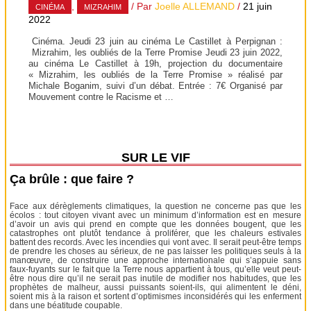
,
/ Par
Joelle ALLEMAND
/
21 juin
CINÉMA
MIZRAHIM
2022
Cinéma. Jeudi 23 juin au cinéma Le Castillet à Perpignan :
Mizrahim, les oubliés de la Terre Promise Jeudi 23 juin 2022,
au cinéma Le Castillet à 19h, projection du documentaire
« Mizrahim, les oubliés de la Terre Promise » réalisé par
Michale Boganim, suivi d’un débat. Entrée : 7€ Organisé par
Mouvement contre le Racisme et …
SUR LE VIF
Ça brûle : que faire ?
Face aux dérèglements climatiques, la question ne concerne pas que les
écolos : tout citoyen vivant avec un minimum d’information est en mesure
d’avoir un avis qui prend en compte que les données bougent, que les
catastrophes ont plutôt tendance à proliférer, que les chaleurs estivales
battent des records. Avec les incendies qui vont avec. Il serait peut-être temps
de prendre les choses au sérieux, de ne pas laisser les politiques seuls à la
manœuvre, de construire une approche internationale qui s’appuie sans
faux-fuyants sur le fait que la Terre nous appartient à tous, qu’elle veut peut-
être nous dire qu’il ne serait pas inutile de modifier nos habitudes, que les
prophètes de malheur, aussi puissants soient-ils, qui alimentent le déni,
soient mis à la raison et sortent d’optimismes inconsidérés qui les enferment
dans une béatitude coupable.