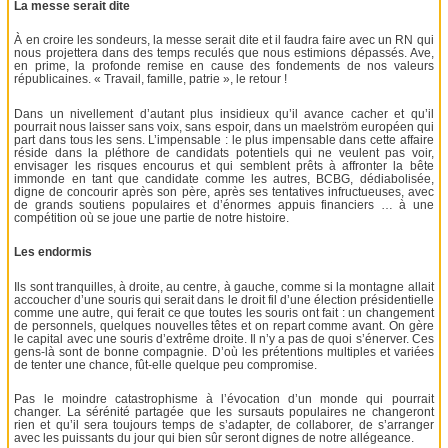
La messe serait dite
À en croire les sondeurs, la messe serait dite et il faudra faire avec un RN qui
nous projettera dans des temps reculés que nous estimions dépassés. Ave,
en prime, la profonde remise en cause des fondements de nos valeurs
républicaines. « Travail, famille, patrie », le retour !
Dans un nivellement d’autant plus insidieux qu’il avance cacher et qu’il
pourrait nous laisser sans voix, sans espoir, dans un maelström européen qui
part dans tous les sens. L’impensable : le plus impensable dans cette affaire
réside dans la pléthore de candidats potentiels qui ne veulent pas voir,
envisager les risques encourus et qui semblent prêts à affronter la bête
immonde en tant que candidate comme les autres, BCBG, dédiabolisée,
digne de concourir après son père, après ses tentatives infructueuses, avec
de grands soutiens populaires et d’énormes appuis financiers … à une
compétition où se joue une partie de notre histoire.
Les endormis
Ils sont tranquilles, à droite, au centre, à gauche, comme si la montagne allait
accoucher d’une souris qui serait dans le droit fil d’une élection présidentielle
comme une autre, qui ferait ce que toutes les souris ont fait : un changement
de personnels, quelques nouvelles têtes et on repart comme avant. On gère
le capital avec une souris d’extrême droite. Il n’y a pas de quoi s’énerver. Ces
gens-là sont de bonne compagnie. D’où les prétentions multiples et variées
de tenter une chance, fût-elle quelque peu compromise.
Pas le moindre catastrophisme à l’évocation d’un monde qui pourrait
changer. La sérénité partagée que les sursauts populaires ne changeront
rien et qu’il sera toujours temps de s’adapter, de collaborer, de s’arranger
avec les puissants du jour qui bien sûr seront dignes de notre allégeance.