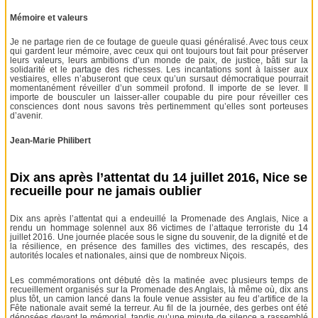
Mémoire et valeurs
Je ne partage rien de ce foutage de gueule quasi généralisé. Avec tous ceux
qui gardent leur mémoire, avec ceux qui ont toujours tout fait pour préserver
leurs valeurs, leurs ambitions d’un monde de paix, de justice, bâti sur la
solidarité et le partage des richesses. Les incantations sont à laisser aux
vestiaires, elles n’abuseront que ceux qu’un sursaut démocratique pourrait
momentanément réveiller d’un sommeil profond. Il importe de se lever. Il
importe de bousculer un laisser-aller coupable du pire pour réveiller ces
consciences dont nous savons très pertinemment qu’elles sont porteuses
d’avenir.
Jean-Marie Philibert
Dix ans après l’attentat du 14 juillet 2016, Nice se
recueille pour ne jamais oublier
Dix ans après l’attentat qui a endeuillé la Promenade des Anglais, Nice a
rendu un hommage solennel aux 86 victimes de l’attaque terroriste du 14
juillet 2016. Une journée placée sous le signe du souvenir, de la dignité et de
la résilience, en présence des familles des victimes, des rescapés, des
autorités locales et nationales, ainsi que de nombreux Niçois.
Les commémorations ont débuté dès la matinée avec plusieurs temps de
recueillement organisés sur la Promenade des Anglais, là même où, dix ans
plus tôt, un camion lancé dans la foule venue assister au feu d’artifice de la
Fête nationale avait semé la terreur. Au fil de la journée, des gerbes ont été
déposées devant le mémorial, tandis qu’une minute de silence a rassemblé