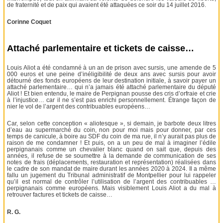
de fraternité et de paix qui avaient été attaquées ce soir du 14 juillet 2016.
Corinne Coquet
Attaché parlementaire et tickets de caisse…
Louis Aliot a été condamné à un an de prison avec sursis, une amende de 5
000 euros et une peine d’inéligibilité de deux ans avec sursis pour avoir
détourné des fonds européens de leur destination initiale, à savoir payer un
attaché parlementaire… qui n’a jamais été attaché parlementaire du député
Aliot ! Et bien entendu, le maire de Perpignan pousse des cris d’orfraie et crie
à l’injustice… car il ne s’est pas enrichi personnellement. Étrange façon de
nier le vol de l’argent des contribuables européens…
Car, selon cette conception « aliotesque », si demain, je barbote deux litres
d’eau au supermarché du coin, non pour moi mais pour donner, par ces
temps de canicule, à boire au SDF du coin de ma rue, il n’y aurait pas plus de
raison de me condamner ! Et puis, on a un peu de mal à imaginer l’édile
perpignanais comme un chevalier blanc quand on sait que, depuis des
années, il refuse de se soumettre à la demande de communication de ses
notes de frais (déplacements, restauration et représentation) réalisées dans
le cadre de son mandat de maire durant les années 2020 à 2024. Il a même
fallu un jugement du Tribunal administratif de Montpellier pour lui rappeler
qu’il est normal de contrôler l’utilisation de l’argent des contribuables …
perpignanais comme européens. Mais visiblement Louis Aliot a du mal à
retrouver factures et tickets de caisse…
R. G.