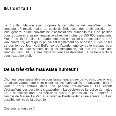
Ils l’ont fait !
Le 7 juillet, Macron avait proposé la candidature de Jean-Noël Buffet,
sénateur LR réactionnaire, au poste de Défenseur des droits suscitant un
tollé général d’une soixantaine d’associations humanitaires. Une pétition
pour s’opposer à sa nomination avait recueilli plus de 150 000 signatures.
Malgré ce, le 17 juillet, les parlementaires ont validé sa nomination par 43
voix contre 39, alors qu’ils pouvaient légalement s’y opposer. Vu les prises
de position de Jean-Noël Buffet contre l’avortement, contre le mariage pour
tous, pour le durcissement de la loi immigration, sûr que les droits des
femmes, des LGBT+ et des migrants vont être défendus ! Une belle victoire
pour l’extrême droite.
De la très-très mauvaise humeur !
L’humeur vous laisse libre de vous laisser embarquer par votre subjectivité et
de laisser vagabonder votre esprit sur les éventualités qui peuvent s’offrir à
vous : nous entrons dans une période pré-électorale. Les esprits
s’échauffent. Les vocations s’exacerbent. La décision de la justice de mettre
de la souplesse dans les décisions prises à propos du RN a ranimé la
flamme de Marine Le Pen et a renvoyé Bardella dans une attente où il est
possible de lire de la déception.
Que pourrait-on dire ?