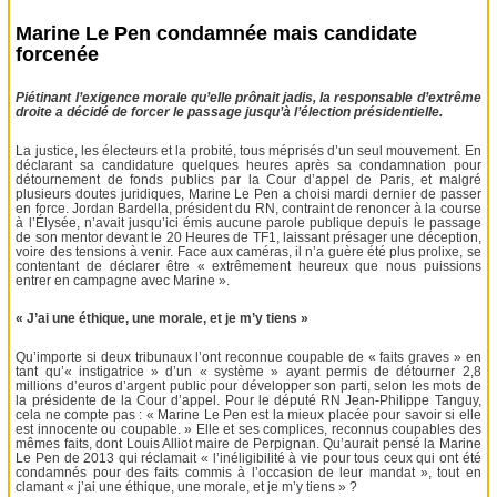
Marine Le Pen condamnée mais candidate
forcenée
Piétinant l’exigence morale qu’elle prônait jadis, la responsable d’extrême
droite a décidé de forcer le passage jusqu’à l’élection présidentielle.
La justice, les électeurs et la probité, tous méprisés d’un seul mouvement. En
déclarant sa candidature quelques heures après sa condamnation pour
détournement de fonds publics par la Cour d’appel de Paris, et malgré
plusieurs doutes juridiques, Marine Le Pen a choisi mardi dernier de passer
en force. Jordan Bardella, président du RN, contraint de renoncer à la course
à l’Élysée, n’avait jusqu’ici émis aucune parole publique depuis le passage
de son mentor devant le 20 Heures de TF1, laissant présager une déception,
voire des tensions à venir. Face aux caméras, il n’a guère été plus prolixe, se
contentant de déclarer être « extrêmement heureux que nous puissions
entrer en campagne avec Marine ».
« J’ai une éthique, une morale, et je m’y tiens »
Qu’importe si deux tribunaux l’ont reconnue coupable de « faits graves » en
tant qu’« instigatrice » d’un « système » ayant permis de détourner 2,8
millions d’euros d’argent public pour développer son parti, selon les mots de
la présidente de la Cour d’appel. Pour le député RN Jean-Philippe Tanguy,
cela ne compte pas : « Marine Le Pen est la mieux placée pour savoir si elle
est innocente ou coupable. » Elle et ses complices, reconnus coupables des
mêmes faits, dont Louis Alliot maire de Perpignan. Qu’aurait pensé la Marine
Le Pen de 2013 qui réclamait « l’inéligibilité à vie pour tous ceux qui ont été
condamnés pour des faits commis à l’occasion de leur mandat », tout en
clamant « j’ai une éthique, une morale, et je m’y tiens » ?