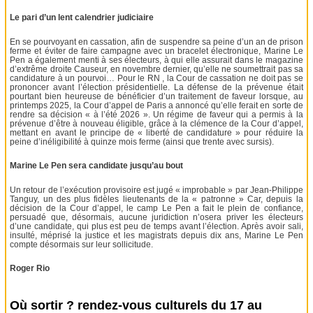
Le pari d’un lent calendrier judiciaire
En se pourvoyant en cassation, afin de suspendre sa peine d’un an de prison
ferme et éviter de faire campagne avec un bracelet électronique, Marine Le
Pen a également menti à ses électeurs, à qui elle assurait dans le magazine
d’extrême droite Causeur, en novembre dernier, qu’elle ne soumettrait pas sa
candidature à un pourvoi… Pour le RN , la Cour de cassation ne doit pas se
prononcer avant l’élection présidentielle. La défense de la prévenue était
pourtant bien heureuse de bénéficier d’un traitement de faveur lorsque, au
printemps 2025, la Cour d’appel de Paris a annoncé qu’elle ferait en sorte de
rendre sa décision « à l’été 2026 ». Un régime de faveur qui a permis à la
prévenue d’être à nouveau éligible, grâce à la clémence de la Cour d’appel,
mettant en avant le principe de « liberté de candidature » pour réduire la
peine d’inéligibilité à quinze mois ferme (ainsi que trente avec sursis).
Marine Le Pen sera candidate jusqu’au bout
Un retour de l’exécution provisoire est jugé « improbable » par Jean-Philippe
Tanguy, un des plus fidèles lieutenants de la « patronne » Car, depuis la
décision de la Cour d’appel, le camp Le Pen a fait le plein de confiance,
persuadé que, désormais, aucune juridiction n’osera priver les électeurs
d’une candidate, qui plus est peu de temps avant l’élection. Après avoir sali,
insulté, méprisé la justice et les magistrats depuis dix ans, Marine Le Pen
compte désormais sur leur sollicitude.
Roger Rio
Où sortir ? rendez-vous culturels du 17 au