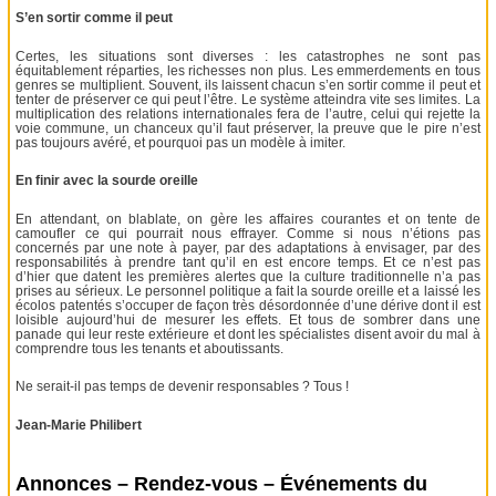
S’en sortir comme il peut
Certes, les situations sont diverses : les catastrophes ne sont pas
équitablement réparties, les richesses non plus. Les emmerdements en tous
genres se multiplient. Souvent, ils laissent chacun s’en sortir comme il peut et
tenter de préserver ce qui peut l’être. Le système atteindra vite ses limites. La
multiplication des relations internationales fera de l’autre, celui qui rejette la
voie commune, un chanceux qu’il faut préserver, la preuve que le pire n’est
pas toujours avéré, et pourquoi pas un modèle à imiter.
En finir avec la sourde oreille
En attendant, on blablate, on gère les affaires courantes et on tente de
camoufler ce qui pourrait nous effrayer. Comme si nous n’étions pas
concernés par une note à payer, par des adaptations à envisager, par des
responsabilités à prendre tant qu’il en est encore temps. Et ce n’est pas
d’hier que datent les premières alertes que la culture traditionnelle n’a pas
prises au sérieux. Le personnel politique a fait la sourde oreille et a laissé les
écolos patentés s’occuper de façon très désordonnée d’une dérive dont il est
loisible aujourd’hui de mesurer les effets. Et tous de sombrer dans une
panade qui leur reste extérieure et dont les spécialistes disent avoir du mal à
comprendre tous les tenants et aboutissants.
Ne serait-il pas temps de devenir responsables ? Tous !
Jean-Marie Philibert
Annonces – Rendez-vous – Événements du