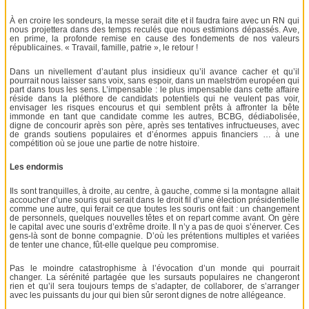
À en croire les sondeurs, la messe serait dite et il faudra faire avec un RN qui
nous projettera dans des temps reculés que nous estimions dépassés. Ave,
en prime, la profonde remise en cause des fondements de nos valeurs
républicaines. « Travail, famille, patrie », le retour !
Dans un nivellement d’autant plus insidieux qu’il avance cacher et qu’il
pourrait nous laisser sans voix, sans espoir, dans un maelström européen qui
part dans tous les sens. L’impensable : le plus impensable dans cette affaire
réside dans la pléthore de candidats potentiels qui ne veulent pas voir,
envisager les risques encourus et qui semblent prêts à affronter la bête
immonde en tant que candidate comme les autres, BCBG, dédiabolisée,
digne de concourir après son père, après ses tentatives infructueuses, avec
de grands soutiens populaires et d’énormes appuis financiers … à une
compétition où se joue une partie de notre histoire.
Les endormis
Ils sont tranquilles, à droite, au centre, à gauche, comme si la montagne allait
accoucher d’une souris qui serait dans le droit fil d’une élection présidentielle
comme une autre, qui ferait ce que toutes les souris ont fait : un changement
de personnels, quelques nouvelles têtes et on repart comme avant. On gère
le capital avec une souris d’extrême droite. Il n’y a pas de quoi s’énerver. Ces
gens-là sont de bonne compagnie. D’où les prétentions multiples et variées
de tenter une chance, fût-elle quelque peu compromise.
Pas le moindre catastrophisme à l’évocation d’un monde qui pourrait
changer. La sérénité partagée que les sursauts populaires ne changeront
rien et qu’il sera toujours temps de s’adapter, de collaborer, de s’arranger
avec les puissants du jour qui bien sûr seront dignes de notre allégeance.