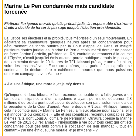
Marine Le Pen condamnée mais candidate
forcenée
Piétinant l’exigence morale qu’elle prônait jadis, la responsable d’extrême
droite a décidé de forcer le passage jusqu’à l’élection présidentielle.
La justice, les électeurs et la probité, tous méprisés d’un seul mouvement. En
déclarant sa candidature quelques heures après sa condamnation pour
détournement de fonds publics par la Cour d’appel de Paris, et malgré
plusieurs doutes juridiques, Marine Le Pen a choisi mardi dernier de passer
en force. Jordan Bardella, président du RN, contraint de renoncer à la course
à l’Élysée, n’avait jusqu’ici émis aucune parole publique depuis le passage
de son mentor devant le 20 Heures de TF1, laissant présager une déception,
voire des tensions à venir. Face aux caméras, il n’a guère été plus prolixe, se
contentant de déclarer être « extrêmement heureux que nous puissions
entrer en campagne avec Marine ».
« J’ai une éthique, une morale, et je m’y tiens »
Qu’importe si deux tribunaux l’ont reconnue coupable de « faits graves » en
tant qu’« instigatrice » d’un « système » ayant permis de détourner 2,8
millions d’euros d’argent public pour développer son parti, selon les mots de
la présidente de la Cour d’appel. Pour le député RN Jean-Philippe Tanguy,
cela ne compte pas : « Marine Le Pen est la mieux placée pour savoir si elle
est innocente ou coupable. » Elle et ses complices, reconnus coupables des
mêmes faits, dont Louis Alliot maire de Perpignan. Qu’aurait pensé la Marine
Le Pen de 2013 qui réclamait « l’inéligibilité à vie pour tous ceux qui ont été
condamnés pour des faits commis à l’occasion de leur mandat », tout en
clamant « j’ai une éthique, une morale, et je m’y tiens » ?