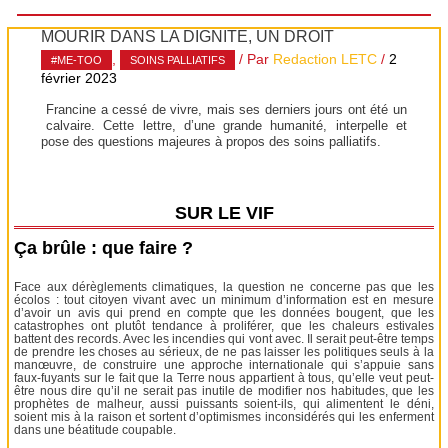
MOURIR DANS LA DIGNITÉ, UN DROIT
,
/ Par
Redaction LETC
/
2
#ME-TOO
SOINS PALLIATIFS
février 2023
Francine a cessé de vivre, mais ses derniers jours ont été un
calvaire. Cette lettre, d’une grande humanité, interpelle et
pose des questions majeures à propos des soins palliatifs.
SUR LE VIF
Ça brûle : que faire ?
Face aux dérèglements climatiques, la question ne concerne pas que les
écolos : tout citoyen vivant avec un minimum d’information est en mesure
d’avoir un avis qui prend en compte que les données bougent, que les
catastrophes ont plutôt tendance à proliférer, que les chaleurs estivales
battent des records. Avec les incendies qui vont avec. Il serait peut-être temps
de prendre les choses au sérieux, de ne pas laisser les politiques seuls à la
manœuvre, de construire une approche internationale qui s’appuie sans
faux-fuyants sur le fait que la Terre nous appartient à tous, qu’elle veut peut-
être nous dire qu’il ne serait pas inutile de modifier nos habitudes, que les
prophètes de malheur, aussi puissants soient-ils, qui alimentent le déni,
soient mis à la raison et sortent d’optimismes inconsidérés qui les enferment
dans une béatitude coupable.