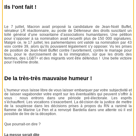
Ils l’ont fait !
Le 7 juillet, Macron avait proposé la candidature de Jean-Noël Buffet,
sénateur LR réactionnaire, au poste de Défenseur des droits suscitant un
tollé général d’une soixantaine d’associations humanitaires. Une pétition
pour s’opposer à sa nomination avait recueilli plus de 150 000 signatures.
Malgré ce, le 17 juillet, les parlementaires ont validé sa nomination par 43
voix contre 39, alors qu’ils pouvaient légalement s’y opposer. Vu les prises
de position de Jean-Noël Buffet contre l’avortement, contre le mariage pour
tous, pour le durcissement de la loi immigration, sûr que les droits des
femmes, des LGBT+ et des migrants vont être défendus ! Une belle victoire
pour l’extrême droite.
De la très-très mauvaise humeur !
L’humeur vous laisse libre de vous laisser embarquer par votre subjectivité et
de laisser vagabonder votre esprit sur les éventualités qui peuvent s’offrir à
vous : nous entrons dans une période pré-électorale. Les esprits
s’échauffent. Les vocations s’exacerbent. La décision de la justice de mettre
de la souplesse dans les décisions prises à propos du RN a ranimé la
flamme de Marine Le Pen et a renvoyé Bardella dans une attente où il est
possible de lire de la déception.
Que pourrait-on dire ?
La messe serait dite