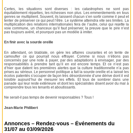
Certes, les situations sont diverses : les catastrophes ne sont pas
équitablement réparties, les richesses non plus. Les emmerdements en tous
genres se multiplient. Souvent, ils laissent chacun s’en sortir comme il peut et
tenter de préserver ce qui peut l’être. Le système atteindra vite ses limites. La
multiplication des relations internationales fera de l’autre, celui qui rejette la
voie commune, un chanceux qu’il faut préserver, la preuve que le pire n’est
pas toujours avéré, et pourquoi pas un modèle à imiter.
En finir avec la sourde oreille
En attendant, on blablate, on gère les affaires courantes et on tente de
camoufler ce qui pourrait nous effrayer. Comme si nous n’étions pas
concernés par une note à payer, par des adaptations à envisager, par des
responsabilités à prendre tant qu’il en est encore temps. Et ce n’est pas
d’hier que datent les premières alertes que la culture traditionnelle n’a pas
prises au sérieux. Le personnel politique a fait la sourde oreille et a laissé les
écolos patentés s’occuper de façon très désordonnée d’une dérive dont il est
loisible aujourd’hui de mesurer les effets. Et tous de sombrer dans une
panade qui leur reste extérieure et dont les spécialistes disent avoir du mal à
comprendre tous les tenants et aboutissants.
Ne serait-il pas temps de devenir responsables ? Tous !
Jean-Marie Philibert
Annonces – Rendez-vous – Événements du
31/07 au 03/09/2026