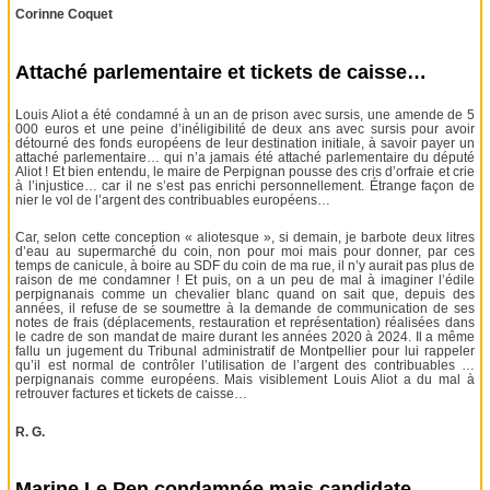
Corinne Coquet
Attaché parlementaire et tickets de caisse…
Louis Aliot a été condamné à un an de prison avec sursis, une amende de 5
000 euros et une peine d’inéligibilité de deux ans avec sursis pour avoir
détourné des fonds européens de leur destination initiale, à savoir payer un
attaché parlementaire… qui n’a jamais été attaché parlementaire du député
Aliot ! Et bien entendu, le maire de Perpignan pousse des cris d’orfraie et crie
à l’injustice… car il ne s’est pas enrichi personnellement. Étrange façon de
nier le vol de l’argent des contribuables européens…
Car, selon cette conception « aliotesque », si demain, je barbote deux litres
d’eau au supermarché du coin, non pour moi mais pour donner, par ces
temps de canicule, à boire au SDF du coin de ma rue, il n’y aurait pas plus de
raison de me condamner ! Et puis, on a un peu de mal à imaginer l’édile
perpignanais comme un chevalier blanc quand on sait que, depuis des
années, il refuse de se soumettre à la demande de communication de ses
notes de frais (déplacements, restauration et représentation) réalisées dans
le cadre de son mandat de maire durant les années 2020 à 2024. Il a même
fallu un jugement du Tribunal administratif de Montpellier pour lui rappeler
qu’il est normal de contrôler l’utilisation de l’argent des contribuables …
perpignanais comme européens. Mais visiblement Louis Aliot a du mal à
retrouver factures et tickets de caisse…
R. G.
Marine Le Pen condamnée mais candidate