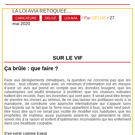
LA LOI AVIA RETOQUÉE…
,
,
/ Par
DELGE
/
27
CARICATURE
DELGÉ
LOI AVIA
mai 2020
SUR LE VIF
Ça brûle : que faire ?
Face aux dérèglements climatiques, la question ne concerne pas que les
écolos : tout citoyen vivant avec un minimum d’information est en mesure
d’avoir un avis qui prend en compte que les données bougent, que les
catastrophes ont plutôt tendance à proliférer, que les chaleurs estivales
battent des records. Avec les incendies qui vont avec. Il serait peut-être temps
de prendre les choses au sérieux, de ne pas laisser les politiques seuls à la
manœuvre, de construire une approche internationale qui s’appuie sans
faux-fuyants sur le fait que la Terre nous appartient à tous, qu’elle veut peut-
être nous dire qu’il ne serait pas inutile de modifier nos habitudes, que les
prophètes de malheur, aussi puissants soient-ils, qui alimentent le déni,
soient mis à la raison et sortent d’optimismes inconsidérés qui les enferment
dans une béatitude coupable.
S’en sortir comme il peut