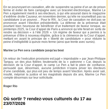
En se pourvoyant en cassation, afin de suspendre sa peine d’un an de prison
ferme et éviter de faire campagne avec un bracelet électronique, Marine Le
Pen a également menti à ses électeurs, à qui elle assurait dans le magazine
d’extrême droite Causeur, en novembre dernier, qu’elle ne soumettrait pas sa
candidature à un pourvoi… Pour le RN , la Cour de cassation ne doit pas se
prononcer avant l’élection présidentielle. La défense de la prévenue était
pourtant bien heureuse de bénéficier d’un traitement de faveur lorsque, au
printemps 2025, la Cour d’appel de Paris a annoncé qu’elle ferait en sorte de
rendre sa décision « à l’été 2026 ». Un régime de faveur qui a permis à la
prévenue d’être à nouveau éligible, grâce à la clémence de la Cour d’appel,
mettant en avant le principe de « liberté de candidature » pour réduire la
peine d’inéligibilité à quinze mois ferme (ainsi que trente avec sursis).
Marine Le Pen sera candidate jusqu’au bout
Un retour de l’exécution provisoire est jugé « improbable » par Jean-Philippe
Tanguy, un des plus fidèles lieutenants de la « patronne » Car, depuis la
décision de la Cour d’appel, le camp Le Pen a fait le plein de confiance,
persuadé que, désormais, aucune juridiction n’osera priver les électeurs
d’une candidate, qui plus est peu de temps avant l’élection. Après avoir sali,
insulté, méprisé la justice et les magistrats depuis dix ans, Marine Le Pen
compte désormais sur leur sollicitude.
Roger Rio
Où sortir ? rendez-vous culturels du 17 au
23/07/2026