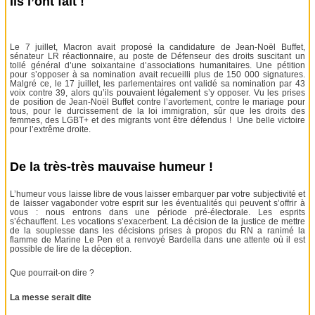
Ils l’ont fait !
Le 7 juillet, Macron avait proposé la candidature de Jean-Noël Buffet,
sénateur LR réactionnaire, au poste de Défenseur des droits suscitant un
tollé général d’une soixantaine d’associations humanitaires. Une pétition
pour s’opposer à sa nomination avait recueilli plus de 150 000 signatures.
Malgré ce, le 17 juillet, les parlementaires ont validé sa nomination par 43
voix contre 39, alors qu’ils pouvaient légalement s’y opposer. Vu les prises
de position de Jean-Noël Buffet contre l’avortement, contre le mariage pour
tous, pour le durcissement de la loi immigration, sûr que les droits des
femmes, des LGBT+ et des migrants vont être défendus ! Une belle victoire
pour l’extrême droite.
De la très-très mauvaise humeur !
L’humeur vous laisse libre de vous laisser embarquer par votre subjectivité et
de laisser vagabonder votre esprit sur les éventualités qui peuvent s’offrir à
vous : nous entrons dans une période pré-électorale. Les esprits
s’échauffent. Les vocations s’exacerbent. La décision de la justice de mettre
de la souplesse dans les décisions prises à propos du RN a ranimé la
flamme de Marine Le Pen et a renvoyé Bardella dans une attente où il est
possible de lire de la déception.
Que pourrait-on dire ?
La messe serait dite