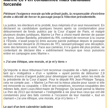
forcenée
Piétinant l’exigence morale qu’elle prônait jadis, la responsable d’extrême
droite a décidé de forcer le passage jusqu’à l’élection présidentielle.
La justice, les électeurs et la probité, tous méprisés d’un seul mouvement. En
déclarant sa candidature quelques heures après sa condamnation pour
détournement de fonds publics par la Cour d’appel de Paris, et malgré
plusieurs doutes juridiques, Marine Le Pen a choisi mardi dernier de passer
en force. Jordan Bardella, président du RN, contraint de renoncer à la course
à l’Élysée, n’avait jusqu’ici émis aucune parole publique depuis le passage
de son mentor devant le 20 Heures de TF1, laissant présager une déception,
voire des tensions à venir. Face aux caméras, il n’a guère été plus prolixe, se
contentant de déclarer être « extrêmement heureux que nous puissions
entrer en campagne avec Marine ».
« J’ai une éthique, une morale, et je m’y tiens »
Qu’importe si deux tribunaux l’ont reconnue coupable de « faits graves » en
tant qu’« instigatrice » d’un « système » ayant permis de détourner 2,8
millions d’euros d’argent public pour développer son parti, selon les mots de
la présidente de la Cour d’appel. Pour le député RN Jean-Philippe Tanguy,
cela ne compte pas : « Marine Le Pen est la mieux placée pour savoir si elle
est innocente ou coupable. » Elle et ses complices, reconnus coupables des
mêmes faits, dont Louis Alliot maire de Perpignan. Qu’aurait pensé la Marine
Le Pen de 2013 qui réclamait « l’inéligibilité à vie pour tous ceux qui ont été
condamnés pour des faits commis à l’occasion de leur mandat », tout en
clamant « j’ai une éthique, une morale, et je m’y tiens » ?
Le pari d’un lent calendrier judiciaire