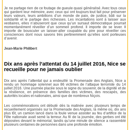
Je ne partage rien de ce foutage de gueule quasi généralisé. Avec tous ceux
qui gardent leur mémoire, avec ceux qui ont toujours tout fait pour préserver
leurs valeurs, leurs ambitions d’un monde de paix, de justice, bâti sur la
solidarité et le partage des richesses. Les incantations sont à laisser aux
vestiaires, elles n’abuseront que ceux qu’un sursaut démocratique pourrait
momentanément réveiller d’un sommeil profond. Il importe de se lever. Il
importe de bousculer un laisser-aller coupable du pire pour réveiller ces
consciences dont nous savons très pertinemment qu’elles sont porteuses
d’avenir.
Jean-Marie Philibert
Dix ans après l’attentat du 14 juillet 2016, Nice se
recueille pour ne jamais oublier
Dix ans après l’attentat qui a endeuillé la Promenade des Anglais, Nice a
rendu un hommage solennel aux 86 victimes de l’attaque terroriste du 14
juillet 2016. Une journée placée sous le signe du souvenir, de la dignité et de
la résilience, en présence des familles des victimes, des rescapés, des
autorités locales et nationales, ainsi que de nombreux Niçois.
Les commémorations ont débuté dès la matinée avec plusieurs temps de
recueillement organisés sur la Promenade des Anglais, là même où, dix ans
plus tôt, un camion lancé dans la foule venue assister au feu d’artifice de la
Fête nationale avait semé la terreur. Au fil de la journée, des gerbes ont été
déposées devant le mémorial, tandis qu’une minute de silence a rassemblé
plusieurs centaines de personnes dans une profonde émotion.