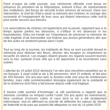
Point d’orgue de cette journée, une cérémonie officielle s’est tenue en
présence du président de la République, entouré d’élus, de représentants
des institutions, des forces de sécurité et des services de secours. Dans son
intervention, le chef de l’État a salué la mémoire des victimes, le courage des
survivants et l’engagement de tous ceux qui étaient intervenus cette nuit-là
pour porter secours aux blessés.
Les associations de victimes ont également pris la parole, rappelant que si le
temps apaise parfois les blessures, il n’efface ni les absences ni les
traumatismes. Elles ont insisté sur l’importance de préserver la mémoire de
cette tragédie et de transmettre son histoire aux jeunes générations afin que
de tels actes ne sombrent jamais dans l’oubli.
Tout au long de la journée, les habitants de Nice se sont succédé devant le
mémorial pour déposer des fleurs, allumer des bougies ou simplement se
recueillir en silence. Les visages étaient graves, les regards souvent tournés
vers la mer, symbole d’une ville qui a dû apprendre à se reconstruire sans
oublier.
L’attentat du 14 juillet 2016 demeure l’un des plus meurtriers perpétrés sur le
sol français. Il avait coûté la vie à 86 personnes, dont 15 enfants, et fait plus
de 450 blessés. Dix ans plus tard, la douleur reste vive pour de nombreuses
familles, mais cette commémoration témoigne également de la solidarité et
de la résilience dont Nice a fait preuve depuis cette nuit tragique.
À travers cette journée d’hommage, la cité azuréenne a rappelé que la
mémoire constitue un rempart contre l’oubli. Dix ans après les événements,
Nice continue d’honorer celles et ceux dont la vie a été brutalement
interrompue, tout en affirmant sa volonté de défendre les valeurs de liberté,
de fraternité et de paix qui avaient été attaquées ce soir du 14 juillet 2016.