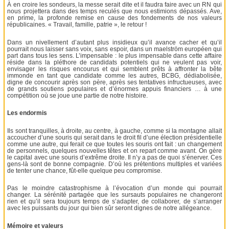
À en croire les sondeurs, la messe serait dite et il faudra faire avec un RN qui
nous projettera dans des temps reculés que nous estimions dépassés. Ave,
en prime, la profonde remise en cause des fondements de nos valeurs
républicaines. « Travail, famille, patrie », le retour !
Dans un nivellement d’autant plus insidieux qu’il avance cacher et qu’il
pourrait nous laisser sans voix, sans espoir, dans un maelström européen qui
part dans tous les sens. L’impensable : le plus impensable dans cette affaire
réside dans la pléthore de candidats potentiels qui ne veulent pas voir,
envisager les risques encourus et qui semblent prêts à affronter la bête
immonde en tant que candidate comme les autres, BCBG, dédiabolisée,
digne de concourir après son père, après ses tentatives infructueuses, avec
de grands soutiens populaires et d’énormes appuis financiers … à une
compétition où se joue une partie de notre histoire.
Les endormis
Ils sont tranquilles, à droite, au centre, à gauche, comme si la montagne allait
accoucher d’une souris qui serait dans le droit fil d’une élection présidentielle
comme une autre, qui ferait ce que toutes les souris ont fait : un changement
de personnels, quelques nouvelles têtes et on repart comme avant. On gère
le capital avec une souris d’extrême droite. Il n’y a pas de quoi s’énerver. Ces
gens-là sont de bonne compagnie. D’où les prétentions multiples et variées
de tenter une chance, fût-elle quelque peu compromise.
Pas le moindre catastrophisme à l’évocation d’un monde qui pourrait
changer. La sérénité partagée que les sursauts populaires ne changeront
rien et qu’il sera toujours temps de s’adapter, de collaborer, de s’arranger
avec les puissants du jour qui bien sûr seront dignes de notre allégeance.
Mémoire et valeurs