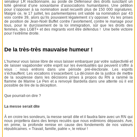
sénateur LR réactionnaire, au poste de Défenseur des droits suscitant un
tollé général d’une soixantaine d’associations humanitaires. Une pétition
pour s’opposer à sa nomination avait recueilli plus de 150 000 signatures.
Malgré ce, le 17 juillet, les parlementaires ont validé sa nomination par 43
voix contre 39, alors qu’ils pouvaient légalement s’y opposer. Vu les prises
de position de Jean-Noël Buffet contre l’avortement, contre le mariage pour
tous, pour le durcissement de la loi immigration, sûr que les droits des
femmes, des LGBT+ et des migrants vont être défendus ! Une belle victoire
pour l’extrême droite.
De la très-très mauvaise humeur !
L’humeur vous laisse libre de vous laisser embarquer par votre subjectivité et
de laisser vagabonder votre esprit sur les éventualités qui peuvent s’offrir à
vous : nous entrons dans une période pré-électorale. Les esprits
s’échauffent. Les vocations s’exacerbent. La décision de la justice de mettre
de la souplesse dans les décisions prises à propos du RN a ranimé la
flamme de Marine Le Pen et a renvoyé Bardella dans une attente où il est
possible de lire de la déception.
Que pourrait-on dire ?
La messe serait dite
À en croire les sondeurs, la messe serait dite et il faudra faire avec un RN qui
nous projettera dans des temps reculés que nous estimions dépassés. Ave,
en prime, la profonde remise en cause des fondements de nos valeurs
républicaines. « Travail, famille, patrie », le retour !