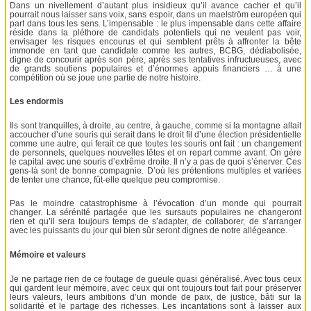
Dans un nivellement d’autant plus insidieux qu’il avance cacher et qu’il
pourrait nous laisser sans voix, sans espoir, dans un maelström européen qui
part dans tous les sens. L’impensable : le plus impensable dans cette affaire
réside dans la pléthore de candidats potentiels qui ne veulent pas voir,
envisager les risques encourus et qui semblent prêts à affronter la bête
immonde en tant que candidate comme les autres, BCBG, dédiabolisée,
digne de concourir après son père, après ses tentatives infructueuses, avec
de grands soutiens populaires et d’énormes appuis financiers … à une
compétition où se joue une partie de notre histoire.
Les endormis
Ils sont tranquilles, à droite, au centre, à gauche, comme si la montagne allait
accoucher d’une souris qui serait dans le droit fil d’une élection présidentielle
comme une autre, qui ferait ce que toutes les souris ont fait : un changement
de personnels, quelques nouvelles têtes et on repart comme avant. On gère
le capital avec une souris d’extrême droite. Il n’y a pas de quoi s’énerver. Ces
gens-là sont de bonne compagnie. D’où les prétentions multiples et variées
de tenter une chance, fût-elle quelque peu compromise.
Pas le moindre catastrophisme à l’évocation d’un monde qui pourrait
changer. La sérénité partagée que les sursauts populaires ne changeront
rien et qu’il sera toujours temps de s’adapter, de collaborer, de s’arranger
avec les puissants du jour qui bien sûr seront dignes de notre allégeance.
Mémoire et valeurs
Je ne partage rien de ce foutage de gueule quasi généralisé. Avec tous ceux
qui gardent leur mémoire, avec ceux qui ont toujours tout fait pour préserver
leurs valeurs, leurs ambitions d’un monde de paix, de justice, bâti sur la
solidarité et le partage des richesses. Les incantations sont à laisser aux