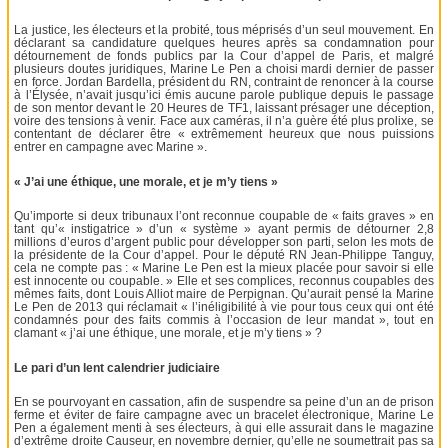
La justice, les électeurs et la probité, tous méprisés d’un seul mouvement. En
déclarant sa candidature quelques heures après sa condamnation pour
détournement de fonds publics par la Cour d’appel de Paris, et malgré
plusieurs doutes juridiques, Marine Le Pen a choisi mardi dernier de passer
en force. Jordan Bardella, président du RN, contraint de renoncer à la course
à l’Élysée, n’avait jusqu’ici émis aucune parole publique depuis le passage
de son mentor devant le 20 Heures de TF1, laissant présager une déception,
voire des tensions à venir. Face aux caméras, il n’a guère été plus prolixe, se
contentant de déclarer être « extrêmement heureux que nous puissions
entrer en campagne avec Marine ».
« J’ai une éthique, une morale, et je m’y tiens »
Qu’importe si deux tribunaux l’ont reconnue coupable de « faits graves » en
tant qu’« instigatrice » d’un « système » ayant permis de détourner 2,8
millions d’euros d’argent public pour développer son parti, selon les mots de
la présidente de la Cour d’appel. Pour le député RN Jean-Philippe Tanguy,
cela ne compte pas : « Marine Le Pen est la mieux placée pour savoir si elle
est innocente ou coupable. » Elle et ses complices, reconnus coupables des
mêmes faits, dont Louis Alliot maire de Perpignan. Qu’aurait pensé la Marine
Le Pen de 2013 qui réclamait « l’inéligibilité à vie pour tous ceux qui ont été
condamnés pour des faits commis à l’occasion de leur mandat », tout en
clamant « j’ai une éthique, une morale, et je m’y tiens » ?
Le pari d’un lent calendrier judiciaire
En se pourvoyant en cassation, afin de suspendre sa peine d’un an de prison
ferme et éviter de faire campagne avec un bracelet électronique, Marine Le
Pen a également menti à ses électeurs, à qui elle assurait dans le magazine
d’extrême droite Causeur, en novembre dernier, qu’elle ne soumettrait pas sa