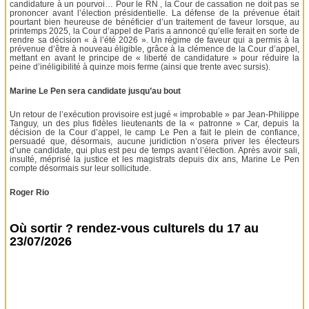
candidature à un pourvoi… Pour le RN , la Cour de cassation ne doit pas se
prononcer avant l’élection présidentielle. La défense de la prévenue était
pourtant bien heureuse de bénéficier d’un traitement de faveur lorsque, au
printemps 2025, la Cour d’appel de Paris a annoncé qu’elle ferait en sorte de
rendre sa décision « à l’été 2026 ». Un régime de faveur qui a permis à la
prévenue d’être à nouveau éligible, grâce à la clémence de la Cour d’appel,
mettant en avant le principe de « liberté de candidature » pour réduire la
peine d’inéligibilité à quinze mois ferme (ainsi que trente avec sursis).
Marine Le Pen sera candidate jusqu’au bout
Un retour de l’exécution provisoire est jugé « improbable » par Jean-Philippe
Tanguy, un des plus fidèles lieutenants de la « patronne » Car, depuis la
décision de la Cour d’appel, le camp Le Pen a fait le plein de confiance,
persuadé que, désormais, aucune juridiction n’osera priver les électeurs
d’une candidate, qui plus est peu de temps avant l’élection. Après avoir sali,
insulté, méprisé la justice et les magistrats depuis dix ans, Marine Le Pen
compte désormais sur leur sollicitude.
Roger Rio
Où sortir ? rendez-vous culturels du 17 au
23/07/2026