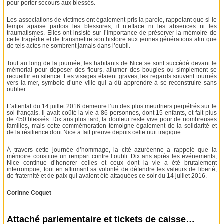
pour porter secours aux blessés.
Les associations de victimes ont également pris la parole, rappelant que si le
temps apaise parfois les blessures, il n’efface ni les absences ni les
traumatismes. Elles ont insisté sur l’importance de préserver la mémoire de
cette tragédie et de transmettre son histoire aux jeunes générations afin que
de tels actes ne sombrent jamais dans l’oubli.
Tout au long de la journée, les habitants de Nice se sont succédé devant le
mémorial pour déposer des fleurs, allumer des bougies ou simplement se
recueillir en silence. Les visages étaient graves, les regards souvent tournés
vers la mer, symbole d’une ville qui a dû apprendre à se reconstruire sans
oublier.
L’attentat du 14 juillet 2016 demeure l’un des plus meurtriers perpétrés sur le
sol français. Il avait coûté la vie à 86 personnes, dont 15 enfants, et fait plus
de 450 blessés. Dix ans plus tard, la douleur reste vive pour de nombreuses
familles, mais cette commémoration témoigne également de la solidarité et
de la résilience dont Nice a fait preuve depuis cette nuit tragique.
À travers cette journée d’hommage, la cité azuréenne a rappelé que la
mémoire constitue un rempart contre l’oubli. Dix ans après les événements,
Nice continue d’honorer celles et ceux dont la vie a été brutalement
interrompue, tout en affirmant sa volonté de défendre les valeurs de liberté,
de fraternité et de paix qui avaient été attaquées ce soir du 14 juillet 2016.
Corinne Coquet
Attaché parlementaire et tickets de caisse…