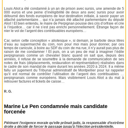
Louis Aliot a été condamné à un an de prison avec sursis, une amende de 5
000 euros et une peine d’inéligibilité de deux ans avec sursis pour avoir
détourné des fonds européens de leur destination initiale, à savoir payer un
attaché parlementaire… qui n’a jamais été attaché parlementaire du député
Aliot ! Et bien entendu, le maire de Perpignan pousse des cris d’orfraie et crie
à l’injustice… car il ne s’est pas enrichi personnellement. Étrange façon de
nier le vol de l’argent des contribuables européens…
Car, selon cette conception « aliotesque », si demain, je barbote deux litres
d’eau au supermarché du coin, non pour moi mais pour donner, par ces
temps de canicule, à boire au SDF du coin de ma rue, il n’y aurait pas plus de
raison de me condamner ! Et puis, on a un peu de mal à imaginer l’édile
perpignanais comme un chevalier blanc quand on sait que, depuis des
années, il refuse de se soumettre à la demande de communication de ses
notes de frais (déplacements, restauration et représentation) réalisées dans
le cadre de son mandat de maire durant les années 2020 à 2024. Il a même
fallu un jugement du Tribunal administratif de Montpellier pour lui rappeler
qu’il est normal de contrôler l’utilisation de l’argent des contribuables …
perpignanais comme européens. Mais visiblement Louis Aliot a du mal à
retrouver factures et tickets de caisse…
R. G.
Marine Le Pen condamnée mais candidate
forcenée
Piétinant l’exigence morale qu’elle prônait jadis, la responsable d’extrême
droite a décidé de forcer le passage jusqu’à l’élection présidentielle.