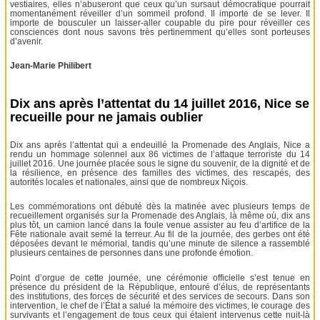
vestiaires, elles n’abuseront que ceux qu’un sursaut démocratique pourrait
momentanément réveiller d’un sommeil profond. Il importe de se lever. Il
importe de bousculer un laisser-aller coupable du pire pour réveiller ces
consciences dont nous savons très pertinemment qu’elles sont porteuses
d’avenir.
Jean-Marie Philibert
Dix ans après l’attentat du 14 juillet 2016, Nice se
recueille pour ne jamais oublier
Dix ans après l’attentat qui a endeuillé la Promenade des Anglais, Nice a
rendu un hommage solennel aux 86 victimes de l’attaque terroriste du 14
juillet 2016. Une journée placée sous le signe du souvenir, de la dignité et de
la résilience, en présence des familles des victimes, des rescapés, des
autorités locales et nationales, ainsi que de nombreux Niçois.
Les commémorations ont débuté dès la matinée avec plusieurs temps de
recueillement organisés sur la Promenade des Anglais, là même où, dix ans
plus tôt, un camion lancé dans la foule venue assister au feu d’artifice de la
Fête nationale avait semé la terreur. Au fil de la journée, des gerbes ont été
déposées devant le mémorial, tandis qu’une minute de silence a rassemblé
plusieurs centaines de personnes dans une profonde émotion.
Point d’orgue de cette journée, une cérémonie officielle s’est tenue en
présence du président de la République, entouré d’élus, de représentants
des institutions, des forces de sécurité et des services de secours. Dans son
intervention, le chef de l’État a salué la mémoire des victimes, le courage des
survivants et l’engagement de tous ceux qui étaient intervenus cette nuit-là