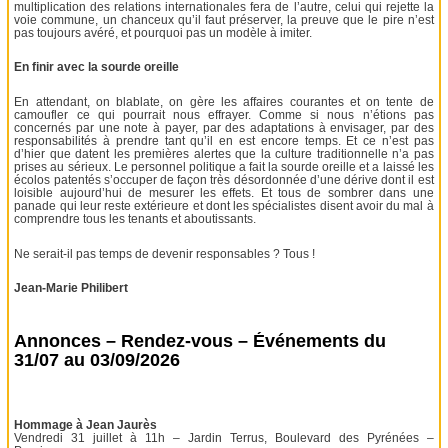
multiplication des relations internationales fera de l’autre, celui qui rejette la
voie commune, un chanceux qu’il faut préserver, la preuve que le pire n’est
pas toujours avéré, et pourquoi pas un modèle à imiter.
En finir avec la sourde oreille
En attendant, on blablate, on gère les affaires courantes et on tente de
camoufler ce qui pourrait nous effrayer. Comme si nous n’étions pas
concernés par une note à payer, par des adaptations à envisager, par des
responsabilités à prendre tant qu’il en est encore temps. Et ce n’est pas
d’hier que datent les premières alertes que la culture traditionnelle n’a pas
prises au sérieux. Le personnel politique a fait la sourde oreille et a laissé les
écolos patentés s’occuper de façon très désordonnée d’une dérive dont il est
loisible aujourd’hui de mesurer les effets. Et tous de sombrer dans une
panade qui leur reste extérieure et dont les spécialistes disent avoir du mal à
comprendre tous les tenants et aboutissants.
Ne serait-il pas temps de devenir responsables ? Tous !
Jean-Marie Philibert
Annonces – Rendez-vous – Événements du
31/07 au 03/09/2026
Hommage à Jean Jaurès
Vendredi 31 juillet à 11h – Jardin Terrus, Boulevard des Pyrénées –