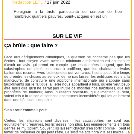
Redaction LETC
/
17 juin 2022
Perpignan a la triste particularité de compter de trop
nombreux quartiers pauvres, Saint-Jacques en est un.
SUR LE VIF
Ça brûle : que faire ?
Face aux dérèglements climatiques, la question ne concerne pas que les
écolos : tout citoyen vivant avec un minimum d’information est en mesure
d’avoir un avis qui prend en compte que les données bougent, que les
catastrophes ont plutôt tendance à proliférer, que les chaleurs estivales
battent des records. Avec les incendies qui vont avec. Il serait peut-être temps
de prendre les choses au sérieux, de ne pas laisser les politiques seuls à la
manœuvre, de construire une approche internationale qui s’appuie sans
faux-fuyants sur le fait que la Terre nous appartient à tous, qu’elle veut peut-
être nous dire qu’il ne serait pas inutile de modifier nos habitudes, que les
prophètes de malheur, aussi puissants soient-ils, qui alimentent le déni,
soient mis à la raison et sortent d’optimismes inconsidérés qui les enferment
dans une béatitude coupable.
S’en sortir comme il peut
Certes, les situations sont diverses : les catastrophes ne sont pas
équitablement réparties, les richesses non plus. Les emmerdements en tous
genres se multiplient. Souvent, ils laissent chacun s’en sortir comme il peut et
tenter de préserver ce qui peut l’être. Le système atteindra vite ses limites. La