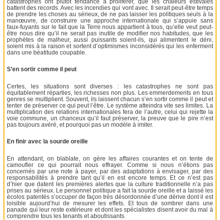
catastrophes ont plutôt tendance à proliférer, que les chaleurs estivales
battent des records. Avec les incendies qui vont avec. Il serait peut-être temps
de prendre les choses au sérieux, de ne pas laisser les politiques seuls à la
manœuvre, de construire une approche internationale qui s’appuie sans
faux-fuyants sur le fait que la Terre nous appartient à tous, qu’elle veut peut-
être nous dire qu’il ne serait pas inutile de modifier nos habitudes, que les
prophètes de malheur, aussi puissants soient-ils, qui alimentent le déni,
soient mis à la raison et sortent d’optimismes inconsidérés qui les enferment
dans une béatitude coupable.
S’en sortir comme il peut
Certes, les situations sont diverses : les catastrophes ne sont pas
équitablement réparties, les richesses non plus. Les emmerdements en tous
genres se multiplient. Souvent, ils laissent chacun s’en sortir comme il peut et
tenter de préserver ce qui peut l’être. Le système atteindra vite ses limites. La
multiplication des relations internationales fera de l’autre, celui qui rejette la
voie commune, un chanceux qu’il faut préserver, la preuve que le pire n’est
pas toujours avéré, et pourquoi pas un modèle à imiter.
En finir avec la sourde oreille
En attendant, on blablate, on gère les affaires courantes et on tente de
camoufler ce qui pourrait nous effrayer. Comme si nous n’étions pas
concernés par une note à payer, par des adaptations à envisager, par des
responsabilités à prendre tant qu’il en est encore temps. Et ce n’est pas
d’hier que datent les premières alertes que la culture traditionnelle n’a pas
prises au sérieux. Le personnel politique a fait la sourde oreille et a laissé les
écolos patentés s’occuper de façon très désordonnée d’une dérive dont il est
loisible aujourd’hui de mesurer les effets. Et tous de sombrer dans une
panade qui leur reste extérieure et dont les spécialistes disent avoir du mal à
comprendre tous les tenants et aboutissants.