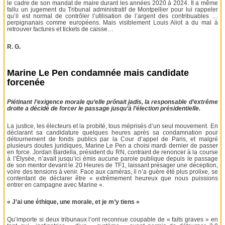
le cadre de son mandat de maire durant les années 2020 à 2024. Il a même
fallu un jugement du Tribunal administratif de Montpellier pour lui rappeler
qu’il est normal de contrôler l’utilisation de l’argent des contribuables …
perpignanais comme européens. Mais visiblement Louis Aliot a du mal à
retrouver factures et tickets de caisse…
R. G.
Marine Le Pen condamnée mais candidate
forcenée
Piétinant l’exigence morale qu’elle prônait jadis, la responsable d’extrême
droite a décidé de forcer le passage jusqu’à l’élection présidentielle.
La justice, les électeurs et la probité, tous méprisés d’un seul mouvement. En
déclarant sa candidature quelques heures après sa condamnation pour
détournement de fonds publics par la Cour d’appel de Paris, et malgré
plusieurs doutes juridiques, Marine Le Pen a choisi mardi dernier de passer
en force. Jordan Bardella, président du RN, contraint de renoncer à la course
à l’Élysée, n’avait jusqu’ici émis aucune parole publique depuis le passage
de son mentor devant le 20 Heures de TF1, laissant présager une déception,
voire des tensions à venir. Face aux caméras, il n’a guère été plus prolixe, se
contentant de déclarer être « extrêmement heureux que nous puissions
entrer en campagne avec Marine ».
« J’ai une éthique, une morale, et je m’y tiens »
Qu’importe si deux tribunaux l’ont reconnue coupable de « faits graves » en