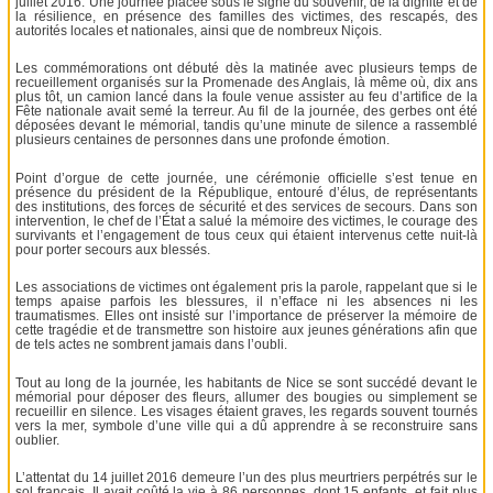
juillet 2016. Une journée placée sous le signe du souvenir, de la dignité et de
la résilience, en présence des familles des victimes, des rescapés, des
autorités locales et nationales, ainsi que de nombreux Niçois.
Les commémorations ont débuté dès la matinée avec plusieurs temps de
recueillement organisés sur la Promenade des Anglais, là même où, dix ans
plus tôt, un camion lancé dans la foule venue assister au feu d’artifice de la
Fête nationale avait semé la terreur. Au fil de la journée, des gerbes ont été
déposées devant le mémorial, tandis qu’une minute de silence a rassemblé
plusieurs centaines de personnes dans une profonde émotion.
Point d’orgue de cette journée, une cérémonie officielle s’est tenue en
présence du président de la République, entouré d’élus, de représentants
des institutions, des forces de sécurité et des services de secours. Dans son
intervention, le chef de l’État a salué la mémoire des victimes, le courage des
survivants et l’engagement de tous ceux qui étaient intervenus cette nuit-là
pour porter secours aux blessés.
Les associations de victimes ont également pris la parole, rappelant que si le
temps apaise parfois les blessures, il n’efface ni les absences ni les
traumatismes. Elles ont insisté sur l’importance de préserver la mémoire de
cette tragédie et de transmettre son histoire aux jeunes générations afin que
de tels actes ne sombrent jamais dans l’oubli.
Tout au long de la journée, les habitants de Nice se sont succédé devant le
mémorial pour déposer des fleurs, allumer des bougies ou simplement se
recueillir en silence. Les visages étaient graves, les regards souvent tournés
vers la mer, symbole d’une ville qui a dû apprendre à se reconstruire sans
oublier.
L’attentat du 14 juillet 2016 demeure l’un des plus meurtriers perpétrés sur le
sol français. Il avait coûté la vie à 86 personnes, dont 15 enfants, et fait plus