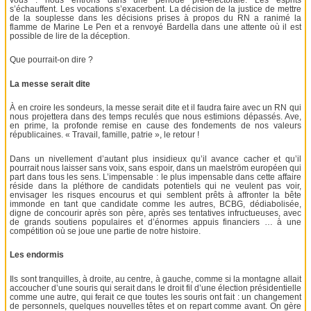
s’échauffent. Les vocations s’exacerbent. La décision de la justice de mettre
de la souplesse dans les décisions prises à propos du RN a ranimé la
flamme de Marine Le Pen et a renvoyé Bardella dans une attente où il est
possible de lire de la déception.
Que pourrait-on dire ?
La messe serait dite
À en croire les sondeurs, la messe serait dite et il faudra faire avec un RN qui
nous projettera dans des temps reculés que nous estimions dépassés. Ave,
en prime, la profonde remise en cause des fondements de nos valeurs
républicaines. « Travail, famille, patrie », le retour !
Dans un nivellement d’autant plus insidieux qu’il avance cacher et qu’il
pourrait nous laisser sans voix, sans espoir, dans un maelström européen qui
part dans tous les sens. L’impensable : le plus impensable dans cette affaire
réside dans la pléthore de candidats potentiels qui ne veulent pas voir,
envisager les risques encourus et qui semblent prêts à affronter la bête
immonde en tant que candidate comme les autres, BCBG, dédiabolisée,
digne de concourir après son père, après ses tentatives infructueuses, avec
de grands soutiens populaires et d’énormes appuis financiers … à une
compétition où se joue une partie de notre histoire.
Les endormis
Ils sont tranquilles, à droite, au centre, à gauche, comme si la montagne allait
accoucher d’une souris qui serait dans le droit fil d’une élection présidentielle
comme une autre, qui ferait ce que toutes les souris ont fait : un changement
de personnels, quelques nouvelles têtes et on repart comme avant. On gère