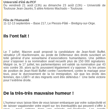
Université d’été du PCF
Du vendredi 21 août (13h) au dimanche 23 août (13h) – Université de
Toulouse Jean-Jaurès, 5 allée Antonio Machado – Toulouse.
Fête de l’Humanité
11-12-13 septembre – Base 217, Le Plessis-Pâté – Bretigny-sur-Orge.
Ils l’ont fait !
Le 7 juillet, Macron avait proposé la candidature de Jean-Noël Buffet,
sénateur LR réactionnaire, au poste de Défenseur des droits suscitant un
tollé général d’une soixantaine d’associations humanitaires. Une pétition
pour s’opposer à sa nomination avait recueilli plus de 150 000 signatures.
Malgré ce, le 17 juillet, les parlementaires ont validé sa nomination par 43
voix contre 39, alors qu’ils pouvaient légalement s’y opposer. Vu les prises
de position de Jean-Noël Buffet contre l’avortement, contre le mariage pour
tous, pour le durcissement de la loi immigration, sûr que les droits des
femmes, des LGBT+ et des migrants vont être défendus ! Une belle victoire
pour l’extrême droite.
De la très-très mauvaise humeur !
L’humeur vous laisse libre de vous laisser embarquer par votre subjectivité et
de laisser vagabonder votre esprit sur les éventualités qui peuvent s’offrir à
vous : nous entrons dans une période pré-électorale. Les esprits