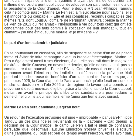
tant qu’« instigatrice » d’un « système » ayant permis de détourner 2,8
millions d’euros d’argent public pour développer son parti, selon les mots de
la présidente de la Cour d’appel. Pour le député RN Jean-Philippe Tanguy,
cela ne compte pas : « Marine Le Pen est la mieux placée pour savoir si elle
est innocente ou coupable. » Elle et ses complices, reconnus coupables des
mêmes faits, dont Louis Alliot maire de Perpignan. Qu’aurait pensé la Marine
Le Pen de 2013 qui réclamait « l’inéligibilité à vie pour tous ceux qui ont été
condamnés pour des faits commis à l’occasion de leur mandat », tout en
clamant « j’ai une éthique, une morale, et je m’y tiens » ?
Le pari d’un lent calendrier judiciaire
En se pourvoyant en cassation, afin de suspendre sa peine d’un an de prison
ferme et éviter de faire campagne avec un bracelet électronique, Marine Le
Pen a également menti à ses électeurs, à qui elle assurait dans le magazine
d’extrême droite Causeur, en novembre dernier, qu’elle ne soumettrait pas sa
candidature à un pourvoi… Pour le RN , la Cour de cassation ne doit pas se
prononcer avant l’élection présidentielle. La défense de la prévenue était
pourtant bien heureuse de bénéficier d’un traitement de faveur lorsque, au
printemps 2025, la Cour d’appel de Paris a annoncé qu’elle ferait en sorte de
rendre sa décision « à l’été 2026 ». Un régime de faveur qui a permis à la
prévenue d’être à nouveau éligible, grâce à la clémence de la Cour d’appel,
mettant en avant le principe de « liberté de candidature » pour réduire la
peine d’inéligibilité à quinze mois ferme (ainsi que trente avec sursis).
Marine Le Pen sera candidate jusqu’au bout
Un retour de l’exécution provisoire est jugé « improbable » par Jean-Philippe
Tanguy, un des plus fidèles lieutenants de la « patronne » Car, depuis la
décision de la Cour d’appel, le camp Le Pen a fait le plein de confiance,
persuadé que, désormais, aucune juridiction n’osera priver les électeurs
d’une candidate, qui plus est peu de temps avant l’élection. Après avoir sali,