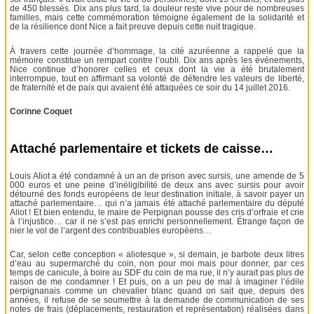
de 450 blessés. Dix ans plus tard, la douleur reste vive pour de nombreuses
familles, mais cette commémoration témoigne également de la solidarité et
de la résilience dont Nice a fait preuve depuis cette nuit tragique.
À travers cette journée d’hommage, la cité azuréenne a rappelé que la
mémoire constitue un rempart contre l’oubli. Dix ans après les événements,
Nice continue d’honorer celles et ceux dont la vie a été brutalement
interrompue, tout en affirmant sa volonté de défendre les valeurs de liberté,
de fraternité et de paix qui avaient été attaquées ce soir du 14 juillet 2016.
Corinne Coquet
Attaché parlementaire et tickets de caisse…
Louis Aliot a été condamné à un an de prison avec sursis, une amende de 5
000 euros et une peine d’inéligibilité de deux ans avec sursis pour avoir
détourné des fonds européens de leur destination initiale, à savoir payer un
attaché parlementaire… qui n’a jamais été attaché parlementaire du député
Aliot ! Et bien entendu, le maire de Perpignan pousse des cris d’orfraie et crie
à l’injustice… car il ne s’est pas enrichi personnellement. Étrange façon de
nier le vol de l’argent des contribuables européens…
Car, selon cette conception « aliotesque », si demain, je barbote deux litres
d’eau au supermarché du coin, non pour moi mais pour donner, par ces
temps de canicule, à boire au SDF du coin de ma rue, il n’y aurait pas plus de
raison de me condamner ! Et puis, on a un peu de mal à imaginer l’édile
perpignanais comme un chevalier blanc quand on sait que, depuis des
années, il refuse de se soumettre à la demande de communication de ses
notes de frais (déplacements, restauration et représentation) réalisées dans