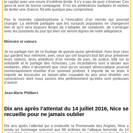
le capital avec une souris d’extrême droite. Il n’y a pas de quoi s’énerver. Ces
gens-là sont de bonne compagnie. D’où les prétentions multiples et variées
de tenter une chance, fût-elle quelque peu compromise.
Pas le moindre catastrophisme à l’évocation d’un monde qui pourrait
changer. La sérénité partagée que les sursauts populaires ne changeront
rien et qu’il sera toujours temps de s’adapter, de collaborer, de s’arranger
avec les puissants du jour qui bien sûr seront dignes de notre allégeance.
Mémoire et valeurs
Je ne partage rien de ce foutage de gueule quasi généralisé. Avec tous ceux
qui gardent leur mémoire, avec ceux qui ont toujours tout fait pour préserver
leurs valeurs, leurs ambitions d’un monde de paix, de justice, bâti sur la
solidarité et le partage des richesses. Les incantations sont à laisser aux
vestiaires, elles n’abuseront que ceux qu’un sursaut démocratique pourrait
momentanément réveiller d’un sommeil profond. Il importe de se lever. Il
importe de bousculer un laisser-aller coupable du pire pour réveiller ces
consciences dont nous savons très pertinemment qu’elles sont porteuses
d’avenir.
Jean-Marie Philibert
Dix ans après l’attentat du 14 juillet 2016, Nice se
recueille pour ne jamais oublier
Dix ans après l’attentat qui a endeuillé la Promenade des Anglais, Nice a
rendu un hommage solennel aux 86 victimes de l’attaque terroriste du 14