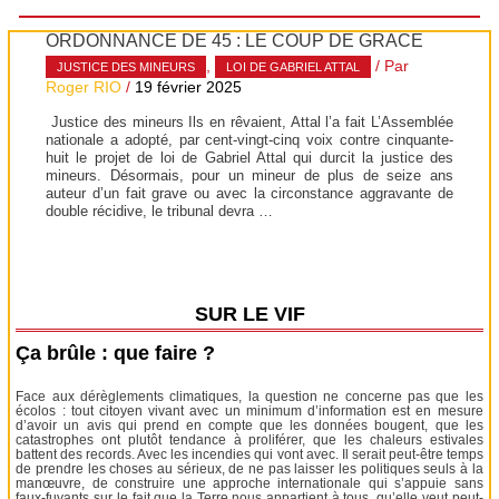
ORDONNANCE DE 45 : LE COUP DE GRÂCE
,
/ Par
JUSTICE DES MINEURS
LOI DE GABRIEL ATTAL
Roger RIO
/
19 février 2025
Justice des mineurs Ils en rêvaient, Attal l’a fait L’Assemblée
nationale a adopté, par cent-vingt-cinq voix contre cinquante-
huit le projet de loi de Gabriel Attal qui durcit la justice des
mineurs. Désormais, pour un mineur de plus de seize ans
auteur d’un fait grave ou avec la circonstance aggravante de
double récidive, le tribunal devra …
SUR LE VIF
Ça brûle : que faire ?
Face aux dérèglements climatiques, la question ne concerne pas que les
écolos : tout citoyen vivant avec un minimum d’information est en mesure
d’avoir un avis qui prend en compte que les données bougent, que les
catastrophes ont plutôt tendance à proliférer, que les chaleurs estivales
battent des records. Avec les incendies qui vont avec. Il serait peut-être temps
de prendre les choses au sérieux, de ne pas laisser les politiques seuls à la
manœuvre, de construire une approche internationale qui s’appuie sans
faux-fuyants sur le fait que la Terre nous appartient à tous, qu’elle veut peut-