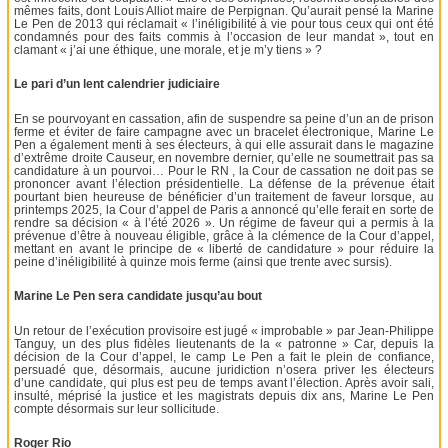
mêmes faits, dont Louis Alliot maire de Perpignan. Qu’aurait pensé la Marine
Le Pen de 2013 qui réclamait « l’inéligibilité à vie pour tous ceux qui ont été
condamnés pour des faits commis à l’occasion de leur mandat », tout en
clamant « j’ai une éthique, une morale, et je m’y tiens » ?
Le pari d’un lent calendrier judiciaire
En se pourvoyant en cassation, afin de suspendre sa peine d’un an de prison
ferme et éviter de faire campagne avec un bracelet électronique, Marine Le
Pen a également menti à ses électeurs, à qui elle assurait dans le magazine
d’extrême droite Causeur, en novembre dernier, qu’elle ne soumettrait pas sa
candidature à un pourvoi… Pour le RN , la Cour de cassation ne doit pas se
prononcer avant l’élection présidentielle. La défense de la prévenue était
pourtant bien heureuse de bénéficier d’un traitement de faveur lorsque, au
printemps 2025, la Cour d’appel de Paris a annoncé qu’elle ferait en sorte de
rendre sa décision « à l’été 2026 ». Un régime de faveur qui a permis à la
prévenue d’être à nouveau éligible, grâce à la clémence de la Cour d’appel,
mettant en avant le principe de « liberté de candidature » pour réduire la
peine d’inéligibilité à quinze mois ferme (ainsi que trente avec sursis).
Marine Le Pen sera candidate jusqu’au bout
Un retour de l’exécution provisoire est jugé « improbable » par Jean-Philippe
Tanguy, un des plus fidèles lieutenants de la « patronne » Car, depuis la
décision de la Cour d’appel, le camp Le Pen a fait le plein de confiance,
persuadé que, désormais, aucune juridiction n’osera priver les électeurs
d’une candidate, qui plus est peu de temps avant l’élection. Après avoir sali,
insulté, méprisé la justice et les magistrats depuis dix ans, Marine Le Pen
compte désormais sur leur sollicitude.
Roger Rio