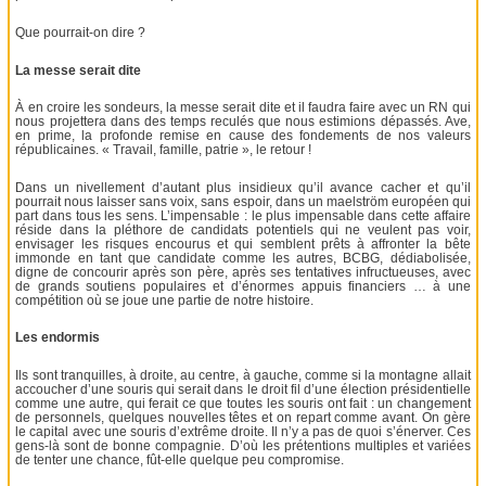
Que pourrait-on dire ?
La messe serait dite
À en croire les sondeurs, la messe serait dite et il faudra faire avec un RN qui
nous projettera dans des temps reculés que nous estimions dépassés. Ave,
en prime, la profonde remise en cause des fondements de nos valeurs
républicaines. « Travail, famille, patrie », le retour !
Dans un nivellement d’autant plus insidieux qu’il avance cacher et qu’il
pourrait nous laisser sans voix, sans espoir, dans un maelström européen qui
part dans tous les sens. L’impensable : le plus impensable dans cette affaire
réside dans la pléthore de candidats potentiels qui ne veulent pas voir,
envisager les risques encourus et qui semblent prêts à affronter la bête
immonde en tant que candidate comme les autres, BCBG, dédiabolisée,
digne de concourir après son père, après ses tentatives infructueuses, avec
de grands soutiens populaires et d’énormes appuis financiers … à une
compétition où se joue une partie de notre histoire.
Les endormis
Ils sont tranquilles, à droite, au centre, à gauche, comme si la montagne allait
accoucher d’une souris qui serait dans le droit fil d’une élection présidentielle
comme une autre, qui ferait ce que toutes les souris ont fait : un changement
de personnels, quelques nouvelles têtes et on repart comme avant. On gère
le capital avec une souris d’extrême droite. Il n’y a pas de quoi s’énerver. Ces
gens-là sont de bonne compagnie. D’où les prétentions multiples et variées
de tenter une chance, fût-elle quelque peu compromise.