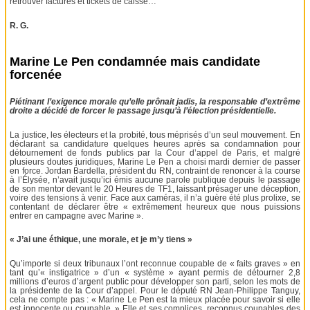
retrouver factures et tickets de caisse…
R. G.
Marine Le Pen condamnée mais candidate
forcenée
Piétinant l’exigence morale qu’elle prônait jadis, la responsable d’extrême
droite a décidé de forcer le passage jusqu’à l’élection présidentielle.
La justice, les électeurs et la probité, tous méprisés d’un seul mouvement. En
déclarant sa candidature quelques heures après sa condamnation pour
détournement de fonds publics par la Cour d’appel de Paris, et malgré
plusieurs doutes juridiques, Marine Le Pen a choisi mardi dernier de passer
en force. Jordan Bardella, président du RN, contraint de renoncer à la course
à l’Élysée, n’avait jusqu’ici émis aucune parole publique depuis le passage
de son mentor devant le 20 Heures de TF1, laissant présager une déception,
voire des tensions à venir. Face aux caméras, il n’a guère été plus prolixe, se
contentant de déclarer être « extrêmement heureux que nous puissions
entrer en campagne avec Marine ».
« J’ai une éthique, une morale, et je m’y tiens »
Qu’importe si deux tribunaux l’ont reconnue coupable de « faits graves » en
tant qu’« instigatrice » d’un « système » ayant permis de détourner 2,8
millions d’euros d’argent public pour développer son parti, selon les mots de
la présidente de la Cour d’appel. Pour le député RN Jean-Philippe Tanguy,
cela ne compte pas : « Marine Le Pen est la mieux placée pour savoir si elle
est innocente ou coupable. » Elle et ses complices, reconnus coupables des