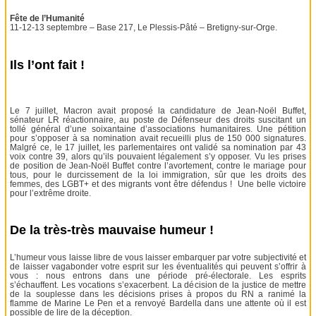
Fête de l’Humanité
11-12-13 septembre – Base 217, Le Plessis-Pâté – Bretigny-sur-Orge.
Ils l’ont fait !
Le 7 juillet, Macron avait proposé la candidature de Jean-Noël Buffet,
sénateur LR réactionnaire, au poste de Défenseur des droits suscitant un
tollé général d’une soixantaine d’associations humanitaires. Une pétition
pour s’opposer à sa nomination avait recueilli plus de 150 000 signatures.
Malgré ce, le 17 juillet, les parlementaires ont validé sa nomination par 43
voix contre 39, alors qu’ils pouvaient légalement s’y opposer. Vu les prises
de position de Jean-Noël Buffet contre l’avortement, contre le mariage pour
tous, pour le durcissement de la loi immigration, sûr que les droits des
femmes, des LGBT+ et des migrants vont être défendus ! Une belle victoire
pour l’extrême droite.
De la très-très mauvaise humeur !
L’humeur vous laisse libre de vous laisser embarquer par votre subjectivité et
de laisser vagabonder votre esprit sur les éventualités qui peuvent s’offrir à
vous : nous entrons dans une période pré-électorale. Les esprits
s’échauffent. Les vocations s’exacerbent. La décision de la justice de mettre
de la souplesse dans les décisions prises à propos du RN a ranimé la
flamme de Marine Le Pen et a renvoyé Bardella dans une attente où il est
possible de lire de la déception.