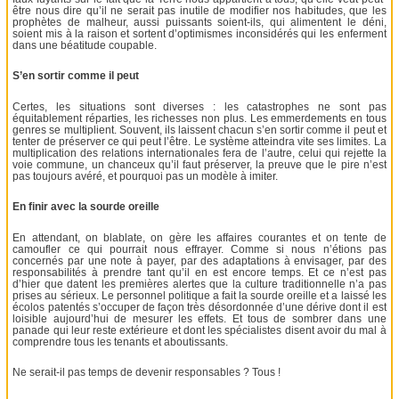
être nous dire qu’il ne serait pas inutile de modifier nos habitudes, que les
prophètes de malheur, aussi puissants soient-ils, qui alimentent le déni,
soient mis à la raison et sortent d’optimismes inconsidérés qui les enferment
dans une béatitude coupable.
S’en sortir comme il peut
Certes, les situations sont diverses : les catastrophes ne sont pas
équitablement réparties, les richesses non plus. Les emmerdements en tous
genres se multiplient. Souvent, ils laissent chacun s’en sortir comme il peut et
tenter de préserver ce qui peut l’être. Le système atteindra vite ses limites. La
multiplication des relations internationales fera de l’autre, celui qui rejette la
voie commune, un chanceux qu’il faut préserver, la preuve que le pire n’est
pas toujours avéré, et pourquoi pas un modèle à imiter.
En finir avec la sourde oreille
En attendant, on blablate, on gère les affaires courantes et on tente de
camoufler ce qui pourrait nous effrayer. Comme si nous n’étions pas
concernés par une note à payer, par des adaptations à envisager, par des
responsabilités à prendre tant qu’il en est encore temps. Et ce n’est pas
d’hier que datent les premières alertes que la culture traditionnelle n’a pas
prises au sérieux. Le personnel politique a fait la sourde oreille et a laissé les
écolos patentés s’occuper de façon très désordonnée d’une dérive dont il est
loisible aujourd’hui de mesurer les effets. Et tous de sombrer dans une
panade qui leur reste extérieure et dont les spécialistes disent avoir du mal à
comprendre tous les tenants et aboutissants.
Ne serait-il pas temps de devenir responsables ? Tous !