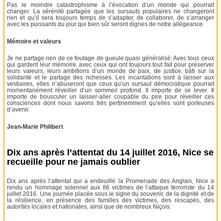
Pas le moindre catastrophisme à l’évocation d’un monde qui pourrait
changer. La sérénité partagée que les sursauts populaires ne changeront
rien et qu’il sera toujours temps de s’adapter, de collaborer, de s’arranger
avec les puissants du jour qui bien sûr seront dignes de notre allégeance.
Mémoire et valeurs
Je ne partage rien de ce foutage de gueule quasi généralisé. Avec tous ceux
qui gardent leur mémoire, avec ceux qui ont toujours tout fait pour préserver
leurs valeurs, leurs ambitions d’un monde de paix, de justice, bâti sur la
solidarité et le partage des richesses. Les incantations sont à laisser aux
vestiaires, elles n’abuseront que ceux qu’un sursaut démocratique pourrait
momentanément réveiller d’un sommeil profond. Il importe de se lever. Il
importe de bousculer un laisser-aller coupable du pire pour réveiller ces
consciences dont nous savons très pertinemment qu’elles sont porteuses
d’avenir.
Jean-Marie Philibert
Dix ans après l’attentat du 14 juillet 2016, Nice se
recueille pour ne jamais oublier
Dix ans après l’attentat qui a endeuillé la Promenade des Anglais, Nice a
rendu un hommage solennel aux 86 victimes de l’attaque terroriste du 14
juillet 2016. Une journée placée sous le signe du souvenir, de la dignité et de
la résilience, en présence des familles des victimes, des rescapés, des
autorités locales et nationales, ainsi que de nombreux Niçois.