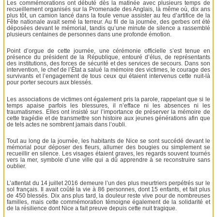
Les commémorations ont débuté dès la matinée avec plusieurs temps de
recueillement organisés sur la Promenade des Anglais, là même où, dix ans
plus tôt, un camion lancé dans la foule venue assister au feu d’artifice de la
Fête nationale avait semé la terreur. Au fil de la journée, des gerbes ont été
déposées devant le mémorial, tandis qu’une minute de silence a rassemblé
plusieurs centaines de personnes dans une profonde émotion.
Point d’orgue de cette journée, une cérémonie officielle s’est tenue en
présence du président de la République, entouré d’élus, de représentants
des institutions, des forces de sécurité et des services de secours. Dans son
intervention, le chef de l’État a salué la mémoire des victimes, le courage des
survivants et l’engagement de tous ceux qui étaient intervenus cette nuit-là
pour porter secours aux blessés.
Les associations de victimes ont également pris la parole, rappelant que si le
temps apaise parfois les blessures, il n’efface ni les absences ni les
traumatismes. Elles ont insisté sur l’importance de préserver la mémoire de
cette tragédie et de transmettre son histoire aux jeunes générations afin que
de tels actes ne sombrent jamais dans l’oubli.
Tout au long de la journée, les habitants de Nice se sont succédé devant le
mémorial pour déposer des fleurs, allumer des bougies ou simplement se
recueillir en silence. Les visages étaient graves, les regards souvent tournés
vers la mer, symbole d’une ville qui a dû apprendre à se reconstruire sans
oublier.
L’attentat du 14 juillet 2016 demeure l’un des plus meurtriers perpétrés sur le
sol français. Il avait coûté la vie à 86 personnes, dont 15 enfants, et fait plus
de 450 blessés. Dix ans plus tard, la douleur reste vive pour de nombreuses
familles, mais cette commémoration témoigne également de la solidarité et
de la résilience dont Nice a fait preuve depuis cette nuit tragique.