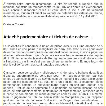
À travers cette journée d’hommage, la cité azuréenne a rappelé que la
mémoire constitue un rempart contre l’oubli. Dix ans après les événements,
Nice continue d’honorer celles et ceux dont la vie a été brutalement
interrompue, tout en affirmant sa volonté de défendre les valeurs de liberté,
de fraternité et de paix qui avaient été attaquées ce soir du 14 juillet 2016.
Corinne Coquet
Attaché parlementaire et tickets de caisse…
Louis Aliot a été condamné à un an de prison avec sursis, une amende de 5
000 euros et une peine d’inéligibilité de deux ans avec sursis pour avoir
détourné des fonds européens de leur destination initiale, à savoir payer un
attaché parlementaire… qui n’a jamais été attaché parlementaire du député
Aliot ! Et bien entendu, le maire de Perpignan pousse des cris d’orfraie et crie
à l’injustice… car il ne s’est pas enrichi personnellement. Étrange façon de
nier le vol de l’argent des contribuables européens…
Car, selon cette conception « aliotesque », si demain, je barbote deux litres
d’eau au supermarché du coin, non pour moi mais pour donner, par ces
temps de canicule, à boire au SDF du coin de ma rue, il n’y aurait pas plus de
raison de me condamner ! Et puis, on a un peu de mal à imaginer l’édile
perpignanais comme un chevalier blanc quand on sait que, depuis des
années, il refuse de se soumettre à la demande de communication de ses
notes de frais (déplacements, restauration et représentation) réalisées dans
le cadre de son mandat de maire durant les années 2020 à 2024. Il a même
fallu un jugement du Tribunal administratif de Montpellier pour lui rappeler
qu’il est normal de contrôler l’utilisation de l’argent des contribuables …
perpignanais comme européens. Mais visiblement Louis Aliot a du mal à