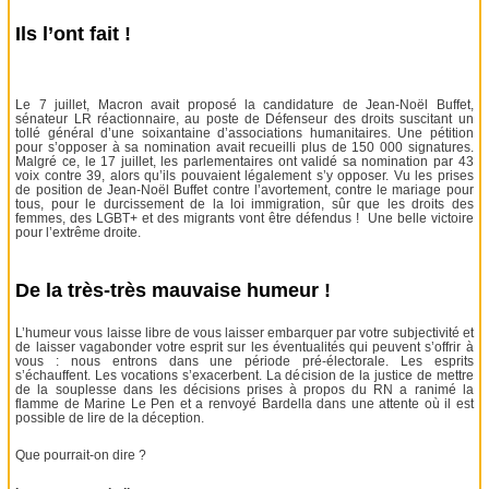
Ils l’ont fait !
Le 7 juillet, Macron avait proposé la candidature de Jean-Noël Buffet,
sénateur LR réactionnaire, au poste de Défenseur des droits suscitant un
tollé général d’une soixantaine d’associations humanitaires. Une pétition
pour s’opposer à sa nomination avait recueilli plus de 150 000 signatures.
Malgré ce, le 17 juillet, les parlementaires ont validé sa nomination par 43
voix contre 39, alors qu’ils pouvaient légalement s’y opposer. Vu les prises
de position de Jean-Noël Buffet contre l’avortement, contre le mariage pour
tous, pour le durcissement de la loi immigration, sûr que les droits des
femmes, des LGBT+ et des migrants vont être défendus ! Une belle victoire
pour l’extrême droite.
De la très-très mauvaise humeur !
L’humeur vous laisse libre de vous laisser embarquer par votre subjectivité et
de laisser vagabonder votre esprit sur les éventualités qui peuvent s’offrir à
vous : nous entrons dans une période pré-électorale. Les esprits
s’échauffent. Les vocations s’exacerbent. La décision de la justice de mettre
de la souplesse dans les décisions prises à propos du RN a ranimé la
flamme de Marine Le Pen et a renvoyé Bardella dans une attente où il est
possible de lire de la déception.
Que pourrait-on dire ?