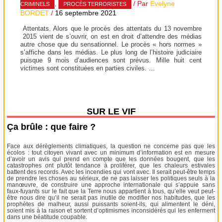
,
/ Par
Evelyne
CRIMINELS
PROCÈS TERRORISTES
BORDET
/
16 septembre 2021
Attentats. Alors que le procès des attentats du 13 novembre
2015 vient de s’ouvrir, on est en droit d’attendre des médias
autre chose que du sensationnel. Le procès « hors normes »
s’affiche dans les médias. Le plus long de l’histoire judiciaire
puisque 9 mois d’audiences sont prévus. Mille huit cent
victimes sont constituées en parties civiles. …
SUR LE VIF
Ça brûle : que faire ?
Face aux dérèglements climatiques, la question ne concerne pas que les
écolos : tout citoyen vivant avec un minimum d’information est en mesure
d’avoir un avis qui prend en compte que les données bougent, que les
catastrophes ont plutôt tendance à proliférer, que les chaleurs estivales
battent des records. Avec les incendies qui vont avec. Il serait peut-être temps
de prendre les choses au sérieux, de ne pas laisser les politiques seuls à la
manœuvre, de construire une approche internationale qui s’appuie sans
faux-fuyants sur le fait que la Terre nous appartient à tous, qu’elle veut peut-
être nous dire qu’il ne serait pas inutile de modifier nos habitudes, que les
prophètes de malheur, aussi puissants soient-ils, qui alimentent le déni,
soient mis à la raison et sortent d’optimismes inconsidérés qui les enferment
dans une béatitude coupable.