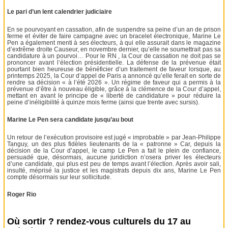
Le pari d’un lent calendrier judiciaire
En se pourvoyant en cassation, afin de suspendre sa peine d’un an de prison
ferme et éviter de faire campagne avec un bracelet électronique, Marine Le
Pen a également menti à ses électeurs, à qui elle assurait dans le magazine
d’extrême droite Causeur, en novembre dernier, qu’elle ne soumettrait pas sa
candidature à un pourvoi… Pour le RN , la Cour de cassation ne doit pas se
prononcer avant l’élection présidentielle. La défense de la prévenue était
pourtant bien heureuse de bénéficier d’un traitement de faveur lorsque, au
printemps 2025, la Cour d’appel de Paris a annoncé qu’elle ferait en sorte de
rendre sa décision « à l’été 2026 ». Un régime de faveur qui a permis à la
prévenue d’être à nouveau éligible, grâce à la clémence de la Cour d’appel,
mettant en avant le principe de « liberté de candidature » pour réduire la
peine d’inéligibilité à quinze mois ferme (ainsi que trente avec sursis).
Marine Le Pen sera candidate jusqu’au bout
Un retour de l’exécution provisoire est jugé « improbable » par Jean-Philippe
Tanguy, un des plus fidèles lieutenants de la « patronne » Car, depuis la
décision de la Cour d’appel, le camp Le Pen a fait le plein de confiance,
persuadé que, désormais, aucune juridiction n’osera priver les électeurs
d’une candidate, qui plus est peu de temps avant l’élection. Après avoir sali,
insulté, méprisé la justice et les magistrats depuis dix ans, Marine Le Pen
compte désormais sur leur sollicitude.
Roger Rio
Où sortir ? rendez-vous culturels du 17 au