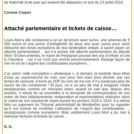
de fraternité et de paix qui avaient été attaquées ce soir du 14 juillet 2016.
Corinne Coquet
Attaché parlementaire et tickets de caisse…
Louis Aliot a été condamné à un an de prison avec sursis, une amende de 5
000 euros et une peine d’inéligibilité de deux ans avec sursis pour avoir
détourné des fonds européens de leur destination initiale, à savoir payer un
attaché parlementaire… qui n’a jamais été attaché parlementaire du député
Aliot ! Et bien entendu, le maire de Perpignan pousse des cris d’orfraie et crie
à l’injustice… car il ne s’est pas enrichi personnellement. Étrange façon de
nier le vol de l’argent des contribuables européens…
Car, selon cette conception « aliotesque », si demain, je barbote deux litres
d’eau au supermarché du coin, non pour moi mais pour donner, par ces
temps de canicule, à boire au SDF du coin de ma rue, il n’y aurait pas plus de
raison de me condamner ! Et puis, on a un peu de mal à imaginer l’édile
perpignanais comme un chevalier blanc quand on sait que, depuis des
années, il refuse de se soumettre à la demande de communication de ses
notes de frais (déplacements, restauration et représentation) réalisées dans
le cadre de son mandat de maire durant les années 2020 à 2024. Il a même
fallu un jugement du Tribunal administratif de Montpellier pour lui rappeler
qu’il est normal de contrôler l’utilisation de l’argent des contribuables …
perpignanais comme européens. Mais visiblement Louis Aliot a du mal à
retrouver factures et tickets de caisse…
R. G.