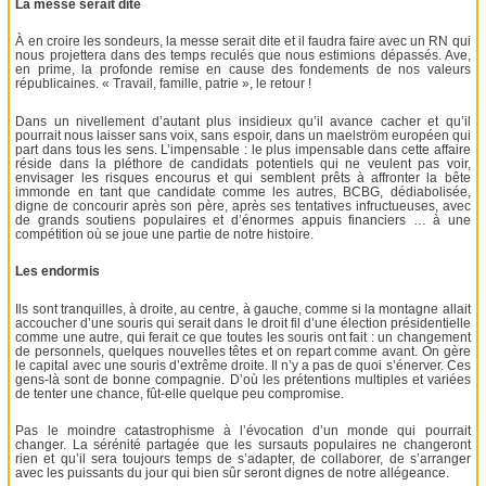
La messe serait dite
À en croire les sondeurs, la messe serait dite et il faudra faire avec un RN qui
nous projettera dans des temps reculés que nous estimions dépassés. Ave,
en prime, la profonde remise en cause des fondements de nos valeurs
républicaines. « Travail, famille, patrie », le retour !
Dans un nivellement d’autant plus insidieux qu’il avance cacher et qu’il
pourrait nous laisser sans voix, sans espoir, dans un maelström européen qui
part dans tous les sens. L’impensable : le plus impensable dans cette affaire
réside dans la pléthore de candidats potentiels qui ne veulent pas voir,
envisager les risques encourus et qui semblent prêts à affronter la bête
immonde en tant que candidate comme les autres, BCBG, dédiabolisée,
digne de concourir après son père, après ses tentatives infructueuses, avec
de grands soutiens populaires et d’énormes appuis financiers … à une
compétition où se joue une partie de notre histoire.
Les endormis
Ils sont tranquilles, à droite, au centre, à gauche, comme si la montagne allait
accoucher d’une souris qui serait dans le droit fil d’une élection présidentielle
comme une autre, qui ferait ce que toutes les souris ont fait : un changement
de personnels, quelques nouvelles têtes et on repart comme avant. On gère
le capital avec une souris d’extrême droite. Il n’y a pas de quoi s’énerver. Ces
gens-là sont de bonne compagnie. D’où les prétentions multiples et variées
de tenter une chance, fût-elle quelque peu compromise.
Pas le moindre catastrophisme à l’évocation d’un monde qui pourrait
changer. La sérénité partagée que les sursauts populaires ne changeront
rien et qu’il sera toujours temps de s’adapter, de collaborer, de s’arranger
avec les puissants du jour qui bien sûr seront dignes de notre allégeance.