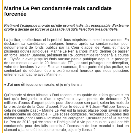
Marine Le Pen condamnée mais candidate
forcenée
Piétinant l’exigence morale qu’elle prônait jadis, la responsable d’extrême
droite a décidé de forcer le passage jusqu’à l’élection présidentielle.
La justice, les électeurs et la probité, tous méprisés d’un seul mouvement. En
déclarant sa candidature quelques heures après sa condamnation pour
détournement de fonds publics par la Cour d’appel de Paris, et malgré
plusieurs doutes juridiques, Marine Le Pen a choisi mardi dernier de passer
en force. Jordan Bardella, président du RN, contraint de renoncer à la course
à l’Élysée, n’avait jusqu’ici émis aucune parole publique depuis le passage
de son mentor devant le 20 Heures de TF1, laissant présager une déception,
voire des tensions à venir. Face aux caméras, il n’a guère été plus prolixe, se
contentant de déclarer être « extrêmement heureux que nous puissions
entrer en campagne avec Marine ».
« J’ai une éthique, une morale, et je m’y tiens »
Qu’importe si deux tribunaux l’ont reconnue coupable de « faits graves » en
tant qu’« instigatrice » d’un « système » ayant permis de détourner 2,8
millions d’euros d’argent public pour développer son parti, selon les mots de
la présidente de la Cour d’appel. Pour le député RN Jean-Philippe Tanguy,
cela ne compte pas : « Marine Le Pen est la mieux placée pour savoir si elle
est innocente ou coupable. » Elle et ses complices, reconnus coupables des
mêmes faits, dont Louis Alliot maire de Perpignan. Qu’aurait pensé la Marine
Le Pen de 2013 qui réclamait « l’inéligibilité à vie pour tous ceux qui ont été
condamnés pour des faits commis à l’occasion de leur mandat », tout en
clamant « j’ai une éthique, une morale, et je m’y tiens » ?