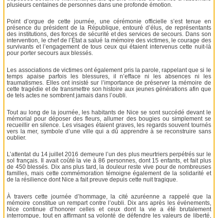
plusieurs centaines de personnes dans une profonde émotion.
Point d’orgue de cette journée, une cérémonie officielle s’est tenue en
présence du président de la République, entouré d’élus, de représentants
des institutions, des forces de sécurité et des services de secours. Dans son
intervention, le chef de l’État a salué la mémoire des victimes, le courage des
survivants et l’engagement de tous ceux qui étaient intervenus cette nuit-là
pour porter secours aux blessés.
Les associations de victimes ont également pris la parole, rappelant que si le
temps apaise parfois les blessures, il n’efface ni les absences ni les
traumatismes. Elles ont insisté sur l’importance de préserver la mémoire de
cette tragédie et de transmettre son histoire aux jeunes générations afin que
de tels actes ne sombrent jamais dans l’oubli.
Tout au long de la journée, les habitants de Nice se sont succédé devant le
mémorial pour déposer des fleurs, allumer des bougies ou simplement se
recueillir en silence. Les visages étaient graves, les regards souvent tournés
vers la mer, symbole d’une ville qui a dû apprendre à se reconstruire sans
oublier.
L’attentat du 14 juillet 2016 demeure l’un des plus meurtriers perpétrés sur le
sol français. Il avait coûté la vie à 86 personnes, dont 15 enfants, et fait plus
de 450 blessés. Dix ans plus tard, la douleur reste vive pour de nombreuses
familles, mais cette commémoration témoigne également de la solidarité et
de la résilience dont Nice a fait preuve depuis cette nuit tragique.
À travers cette journée d’hommage, la cité azuréenne a rappelé que la
mémoire constitue un rempart contre l’oubli. Dix ans après les événements,
Nice continue d’honorer celles et ceux dont la vie a été brutalement
interrompue, tout en affirmant sa volonté de défendre les valeurs de liberté,