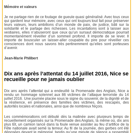
Mémoire et valeurs
Je ne partage rien de ce foutage de gueule quasi généralisé. Avec tous ceux
qui gardent leur mémoire, avec ceux qui ont toujours tout fait pour préserver
leurs valeurs, leurs ambitions d’un monde de paix, de justice, bâti sur la
solidarité et le partage des richesses. Les incantations sont à laisser aux
vestiaires, elles n’abuseront que ceux qu’un sursaut démocratique pourrait
momentanément réveiller d’un sommeil profond. Il importe de se lever. Il
importe de bousculer un laisser-aller coupable du pire pour réveiller ces
consciences dont nous savons très pertinemment qu’elles sont porteuses
d’avenir.
Jean-Marie Philibert
Dix ans après l’attentat du 14 juillet 2016, Nice se
recueille pour ne jamais oublier
Dix ans après l’attentat qui a endeuillé la Promenade des Anglais, Nice a
rendu un hommage solennel aux 86 victimes de l’attaque terroriste du 14
juillet 2016. Une journée placée sous le signe du souvenir, de la dignité et de
la résilience, en présence des familles des victimes, des rescapés, des
autorités locales et nationales, ainsi que de nombreux Niçois.
Les commémorations ont débuté dès la matinée avec plusieurs temps de
recueillement organisés sur la Promenade des Anglais, là même où, dix ans
plus tôt, un camion lancé dans la foule venue assister au feu d’artifice de la
Fête nationale avait semé la terreur. Au fil de la journée, des gerbes ont été
déposées devant le mémorial, tandis qu’une minute de silence a rassemblé