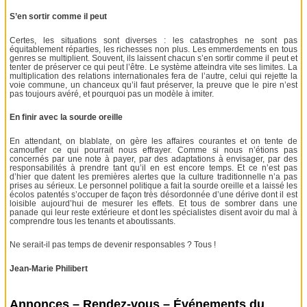
S’en sortir comme il peut
Certes, les situations sont diverses : les catastrophes ne sont pas
équitablement réparties, les richesses non plus. Les emmerdements en tous
genres se multiplient. Souvent, ils laissent chacun s’en sortir comme il peut et
tenter de préserver ce qui peut l’être. Le système atteindra vite ses limites. La
multiplication des relations internationales fera de l’autre, celui qui rejette la
voie commune, un chanceux qu’il faut préserver, la preuve que le pire n’est
pas toujours avéré, et pourquoi pas un modèle à imiter.
En finir avec la sourde oreille
En attendant, on blablate, on gère les affaires courantes et on tente de
camoufler ce qui pourrait nous effrayer. Comme si nous n’étions pas
concernés par une note à payer, par des adaptations à envisager, par des
responsabilités à prendre tant qu’il en est encore temps. Et ce n’est pas
d’hier que datent les premières alertes que la culture traditionnelle n’a pas
prises au sérieux. Le personnel politique a fait la sourde oreille et a laissé les
écolos patentés s’occuper de façon très désordonnée d’une dérive dont il est
loisible aujourd’hui de mesurer les effets. Et tous de sombrer dans une
panade qui leur reste extérieure et dont les spécialistes disent avoir du mal à
comprendre tous les tenants et aboutissants.
Ne serait-il pas temps de devenir responsables ? Tous !
Jean-Marie Philibert
Annonces – Rendez-vous – Événements du