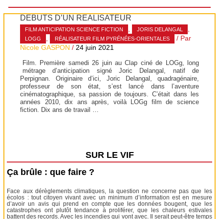
DÉBUTS D’UN RÉALISATEUR
,
,
FILM ANTICIPATION SCIENCE FICTION
JORIS DELANGAL
,
/ Par
LOGG
RÉALISATEUR FILM PYRÉNÉES-ORIENTALES
Nicole GASPON
/
24 juin 2021
Film. Première samedi 26 juin au Clap ciné de LOGg, long
métrage d’anticipation signé Joric Delangal, natif de
Perpignan. Originaire d’ici, Joric Delangal, quadragénaire,
professeur de son état, s’est lancé dans l’aventure
cinématographique, sa passion de toujours. C’était dans les
années 2010, dix ans après, voilà LOGg film de science
fiction. Dix ans de travail …
SUR LE VIF
Ça brûle : que faire ?
Face aux dérèglements climatiques, la question ne concerne pas que les
écolos : tout citoyen vivant avec un minimum d’information est en mesure
d’avoir un avis qui prend en compte que les données bougent, que les
catastrophes ont plutôt tendance à proliférer, que les chaleurs estivales
battent des records. Avec les incendies qui vont avec. Il serait peut-être temps