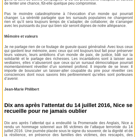
de tenter une chance, fût-elle quelque peu compromise.
Pas le moindre catastrophisme à l’évocation d’un monde qui pourrait
changer. La sérénité partagée que les sursauts populaires ne changeront
rien et qu’il sera toujours temps de s’adapter, de collaborer, de s’arranger
avec les puissants du jour qui bien sûr seront dignes de notre allégeance.
Mémoire et valeurs
Je ne partage rien de ce foutage de gueule quasi généralisé. Avec tous ceux
qui gardent leur mémoire, avec ceux qui ont toujours tout fait pour préserver
leurs valeurs, leurs ambitions d’un monde de paix, de justice, bâti sur la
solidarité et le partage des richesses. Les incantations sont à laisser aux
vestiaires, elles n’abuseront que ceux qu’un sursaut démocratique pourrait
momentanément réveiller d’un sommeil profond. Il importe de se lever. Il
importe de bousculer un laisser-aller coupable du pire pour réveiller ces
consciences dont nous savons très pertinemment qu’elles sont porteuses
d’avenir.
Jean-Marie Philibert
Dix ans après l’attentat du 14 juillet 2016, Nice se
recueille pour ne jamais oublier
Dix ans après l’attentat qui a endeuillé la Promenade des Anglais, Nice a
rendu un hommage solennel aux 86 victimes de l’attaque terroriste du 14
juillet 2016. Une journée placée sous le signe du souvenir, de la dignité et de
la résilience, en présence des familles des victimes, des rescapés, des