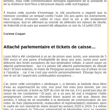
familles, mais cette commémoration témoigne également de la solidarité et
de la résilience dont Nice a fait preuve depuis cette nuit tragique.
À travers cette journée d’hommage, la cité azuréenne a rappelé que la
mémoire constitue un rempart contre l’oubli. Dix ans après les événements,
Nice continue d’honorer celles et ceux dont la vie a été brutalement
interrompue, tout en affirmant sa volonté de défendre les valeurs de liberté,
de fraternité et de paix qui avaient été attaquées ce soir du 14 juillet 2016.
Corinne Coquet
Attaché parlementaire et tickets de caisse…
Louis Aliot a été condamné à un an de prison avec sursis, une amende de 5
000 euros et une peine d’inéligibilité de deux ans avec sursis pour avoir
détourné des fonds européens de leur destination initiale, à savoir payer un
attaché parlementaire… qui n’a jamais été attaché parlementaire du député
Aliot ! Et bien entendu, le maire de Perpignan pousse des cris d’orfraie et crie
à l’injustice… car il ne s’est pas enrichi personnellement. Étrange façon de
nier le vol de l’argent des contribuables européens…
Car, selon cette conception « aliotesque », si demain, je barbote deux litres
d’eau au supermarché du coin, non pour moi mais pour donner, par ces
temps de canicule, à boire au SDF du coin de ma rue, il n’y aurait pas plus de
raison de me condamner ! Et puis, on a un peu de mal à imaginer l’édile
perpignanais comme un chevalier blanc quand on sait que, depuis des
années, il refuse de se soumettre à la demande de communication de ses
notes de frais (déplacements, restauration et représentation) réalisées dans
le cadre de son mandat de maire durant les années 2020 à 2024. Il a même
fallu un jugement du Tribunal administratif de Montpellier pour lui rappeler