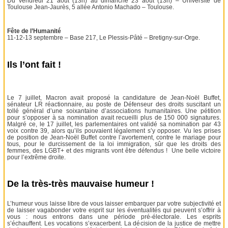
Du vendredi 21 août (13h) au dimanche 23 août (13h) – Université de
Toulouse Jean-Jaurès, 5 allée Antonio Machado – Toulouse.
Fête de l’Humanité
11-12-13 septembre – Base 217, Le Plessis-Pâté – Bretigny-sur-Orge.
Ils l’ont fait !
Le 7 juillet, Macron avait proposé la candidature de Jean-Noël Buffet,
sénateur LR réactionnaire, au poste de Défenseur des droits suscitant un
tollé général d’une soixantaine d’associations humanitaires. Une pétition
pour s’opposer à sa nomination avait recueilli plus de 150 000 signatures.
Malgré ce, le 17 juillet, les parlementaires ont validé sa nomination par 43
voix contre 39, alors qu’ils pouvaient légalement s’y opposer. Vu les prises
de position de Jean-Noël Buffet contre l’avortement, contre le mariage pour
tous, pour le durcissement de la loi immigration, sûr que les droits des
femmes, des LGBT+ et des migrants vont être défendus ! Une belle victoire
pour l’extrême droite.
De la très-très mauvaise humeur !
L’humeur vous laisse libre de vous laisser embarquer par votre subjectivité et
de laisser vagabonder votre esprit sur les éventualités qui peuvent s’offrir à
vous : nous entrons dans une période pré-électorale. Les esprits
s’échauffent. Les vocations s’exacerbent. La décision de la justice de mettre