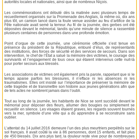
autorités locales et nationales, ainsi que de nombreux Niçois.
Les commémorations ont débuté dès la matinée avec plusieurs temps de
recueillement organisés sur la Promenade des Anglais, là même où, dix ans
plus tôt, un camion lancé dans la foule venue assister au feu d’artifice de la
Fête nationale avait semé la terreur. Au fil de la journée, des gerbes ont été
déposées devant le mémorial, tandis qu’une minute de silence a rassemblé
plusieurs centaines de personnes dans une profonde émotion.
Point d’orgue de cette journée, une cérémonie officielle s’est tenue en
présence du président de la République, entouré d’élus, de représentants
des institutions, des forces de sécurité et des services de secours. Dans son
intervention, le chef de l’État a salué la mémoire des victimes, le courage des
survivants et l’engagement de tous ceux qui étaient intervenus cette nuit-là
pour porter secours aux blessés.
Les associations de victimes ont également pris la parole, rappelant que si le
temps apaise parfois les blessures, il n’efface ni les absences ni les
traumatismes. Elles ont insisté sur l’importance de préserver la mémoire de
cette tragédie et de transmettre son histoire aux jeunes générations afin que
de tels actes ne sombrent jamais dans l’oubli.
Tout au long de la journée, les habitants de Nice se sont succédé devant le
mémorial pour déposer des fleurs, allumer des bougies ou simplement se
recueillir en silence. Les visages étaient graves, les regards souvent tournés
vers la mer, symbole d’une ville qui a dû apprendre à se reconstruire sans
oublier.
L’attentat du 14 juillet 2016 demeure l’un des plus meurtriers perpétrés sur le
sol français. Il avait coûté la vie à 86 personnes, dont 15 enfants, et fait plus
de 450 blessés. Dix ans plus tard, la douleur reste vive pour de nombreuses