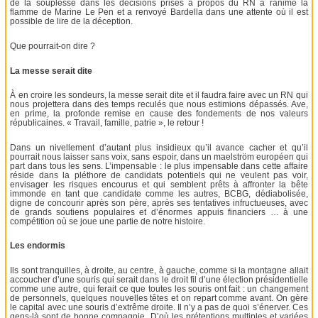
de la souplesse dans les décisions prises à propos du RN a ranimé la
flamme de Marine Le Pen et a renvoyé Bardella dans une attente où il est
possible de lire de la déception.
Que pourrait-on dire ?
La messe serait dite
À en croire les sondeurs, la messe serait dite et il faudra faire avec un RN qui
nous projettera dans des temps reculés que nous estimions dépassés. Ave,
en prime, la profonde remise en cause des fondements de nos valeurs
républicaines. « Travail, famille, patrie », le retour !
Dans un nivellement d’autant plus insidieux qu’il avance cacher et qu’il
pourrait nous laisser sans voix, sans espoir, dans un maelström européen qui
part dans tous les sens. L’impensable : le plus impensable dans cette affaire
réside dans la pléthore de candidats potentiels qui ne veulent pas voir,
envisager les risques encourus et qui semblent prêts à affronter la bête
immonde en tant que candidate comme les autres, BCBG, dédiabolisée,
digne de concourir après son père, après ses tentatives infructueuses, avec
de grands soutiens populaires et d’énormes appuis financiers … à une
compétition où se joue une partie de notre histoire.
Les endormis
Ils sont tranquilles, à droite, au centre, à gauche, comme si la montagne allait
accoucher d’une souris qui serait dans le droit fil d’une élection présidentielle
comme une autre, qui ferait ce que toutes les souris ont fait : un changement
de personnels, quelques nouvelles têtes et on repart comme avant. On gère
le capital avec une souris d’extrême droite. Il n’y a pas de quoi s’énerver. Ces
gens-là sont de bonne compagnie. D’où les prétentions multiples et variées