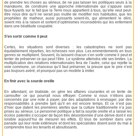
de prendre les choses au sérieux, de ne pas laisser les politiques seuls à la
manœuvre, de construire une approche internationale qui s’appuie sans
faux-fuyants sur le fait que la Terre nous appartient à tous, qu’elle veut peut-
être nous dire qu’il ne serait pas inutile de modifier nos habitudes, que les
prophètes de malheur, aussi puissants soient-ils, qui alimentent le déni,
soient mis à la raison et sortent d’optimismes inconsidérés qui les enferment
dans une béatitude coupable.
S’en sortir comme il peut
Certes, les situations sont diverses : les catastrophes ne sont pas
équitablement réparties, les richesses non plus. Les emmerdements en tous
genres se multiplient. Souvent, ils laissent chacun s’en sortir comme il peut et
tenter de préserver ce qui peut l’être. Le système atteindra vite ses limites. La
multiplication des relations internationales fera de l’autre, celui qui rejette la
voie commune, un chanceux qu’il faut préserver, la preuve que le pire n’est
pas toujours avéré, et pourquoi pas un modèle à imiter.
En finir avec la sourde oreille
En attendant, on blablate, on gère les affaires courantes et on tente de
camoufler ce qui pourrait nous effrayer. Comme si nous n’étions pas
concernés par une note à payer, par des adaptations à envisager, par des
responsabilités à prendre tant qu’il en est encore temps. Et ce n’est pas
d’hier que datent les premières alertes que la culture traditionnelle n’a pas
prises au sérieux. Le personnel politique a fait la sourde oreille et a laissé les
écolos patentés s’occuper de façon très désordonnée d’une dérive dont il est
loisible aujourd’hui de mesurer les effets. Et tous de sombrer dans une
panade qui leur reste extérieure et dont les spécialistes disent avoir du mal à
comprendre tous les tenants et aboutissants.