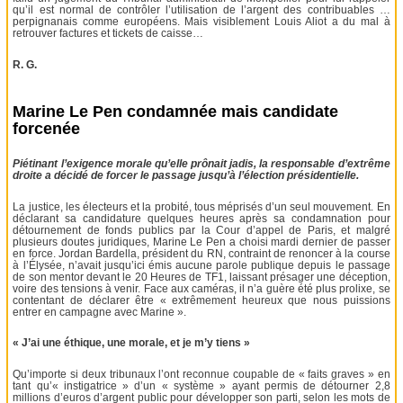
qu’il est normal de contrôler l’utilisation de l’argent des contribuables …
perpignanais comme européens. Mais visiblement Louis Aliot a du mal à
retrouver factures et tickets de caisse…
R. G.
Marine Le Pen condamnée mais candidate
forcenée
Piétinant l’exigence morale qu’elle prônait jadis, la responsable d’extrême
droite a décidé de forcer le passage jusqu’à l’élection présidentielle.
La justice, les électeurs et la probité, tous méprisés d’un seul mouvement. En
déclarant sa candidature quelques heures après sa condamnation pour
détournement de fonds publics par la Cour d’appel de Paris, et malgré
plusieurs doutes juridiques, Marine Le Pen a choisi mardi dernier de passer
en force. Jordan Bardella, président du RN, contraint de renoncer à la course
à l’Élysée, n’avait jusqu’ici émis aucune parole publique depuis le passage
de son mentor devant le 20 Heures de TF1, laissant présager une déception,
voire des tensions à venir. Face aux caméras, il n’a guère été plus prolixe, se
contentant de déclarer être « extrêmement heureux que nous puissions
entrer en campagne avec Marine ».
« J’ai une éthique, une morale, et je m’y tiens »
Qu’importe si deux tribunaux l’ont reconnue coupable de « faits graves » en
tant qu’« instigatrice » d’un « système » ayant permis de détourner 2,8
millions d’euros d’argent public pour développer son parti, selon les mots de