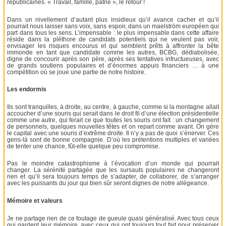
républicaines. « Travail, famille, patrie », le retour !
Dans un nivellement d’autant plus insidieux qu’il avance cacher et qu’il
pourrait nous laisser sans voix, sans espoir, dans un maelström européen qui
part dans tous les sens. L’impensable : le plus impensable dans cette affaire
réside dans la pléthore de candidats potentiels qui ne veulent pas voir,
envisager les risques encourus et qui semblent prêts à affronter la bête
immonde en tant que candidate comme les autres, BCBG, dédiabolisée,
digne de concourir après son père, après ses tentatives infructueuses, avec
de grands soutiens populaires et d’énormes appuis financiers … à une
compétition où se joue une partie de notre histoire.
Les endormis
Ils sont tranquilles, à droite, au centre, à gauche, comme si la montagne allait
accoucher d’une souris qui serait dans le droit fil d’une élection présidentielle
comme une autre, qui ferait ce que toutes les souris ont fait : un changement
de personnels, quelques nouvelles têtes et on repart comme avant. On gère
le capital avec une souris d’extrême droite. Il n’y a pas de quoi s’énerver. Ces
gens-là sont de bonne compagnie. D’où les prétentions multiples et variées
de tenter une chance, fût-elle quelque peu compromise.
Pas le moindre catastrophisme à l’évocation d’un monde qui pourrait
changer. La sérénité partagée que les sursauts populaires ne changeront
rien et qu’il sera toujours temps de s’adapter, de collaborer, de s’arranger
avec les puissants du jour qui bien sûr seront dignes de notre allégeance.
Mémoire et valeurs
Je ne partage rien de ce foutage de gueule quasi généralisé. Avec tous ceux
qui gardent leur mémoire, avec ceux qui ont toujours tout fait pour préserver