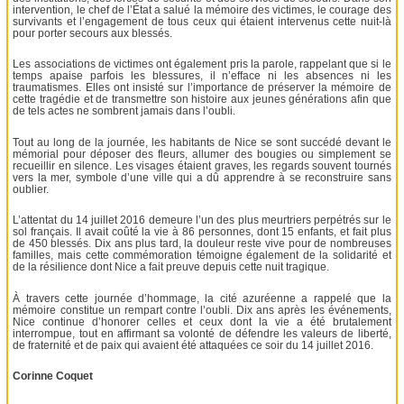
intervention, le chef de l’État a salué la mémoire des victimes, le courage des
survivants et l’engagement de tous ceux qui étaient intervenus cette nuit-là
pour porter secours aux blessés.
Les associations de victimes ont également pris la parole, rappelant que si le
temps apaise parfois les blessures, il n’efface ni les absences ni les
traumatismes. Elles ont insisté sur l’importance de préserver la mémoire de
cette tragédie et de transmettre son histoire aux jeunes générations afin que
de tels actes ne sombrent jamais dans l’oubli.
Tout au long de la journée, les habitants de Nice se sont succédé devant le
mémorial pour déposer des fleurs, allumer des bougies ou simplement se
recueillir en silence. Les visages étaient graves, les regards souvent tournés
vers la mer, symbole d’une ville qui a dû apprendre à se reconstruire sans
oublier.
L’attentat du 14 juillet 2016 demeure l’un des plus meurtriers perpétrés sur le
sol français. Il avait coûté la vie à 86 personnes, dont 15 enfants, et fait plus
de 450 blessés. Dix ans plus tard, la douleur reste vive pour de nombreuses
familles, mais cette commémoration témoigne également de la solidarité et
de la résilience dont Nice a fait preuve depuis cette nuit tragique.
À travers cette journée d’hommage, la cité azuréenne a rappelé que la
mémoire constitue un rempart contre l’oubli. Dix ans après les événements,
Nice continue d’honorer celles et ceux dont la vie a été brutalement
interrompue, tout en affirmant sa volonté de défendre les valeurs de liberté,
de fraternité et de paix qui avaient été attaquées ce soir du 14 juillet 2016.
Corinne Coquet