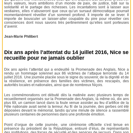
leurs valeurs, leurs ambitions d’un monde de paix, de justice, bâti sur la
solidarité et le partage des richesses. Les incantations sont à laisser aux
vestiaires, elles n’abuseront que ceux qu’un sursaut démocratique pourrait
momentanément réveiller d’un sommeil profond. Il importe de se lever. Il
importe de bousculer un laisser-aller coupable du pire pour réveiller ces
consciences dont nous savons très pertinemment qu’elles sont porteuses
d’avenir.
Jean-Marie Philibert
Dix ans après l’attentat du 14 juillet 2016, Nice se
recueille pour ne jamais oublier
Dix ans après l’attentat qui a endeuillé la Promenade des Anglais, Nice a
rendu un hommage solennel aux 86 victimes de l’attaque terroriste du 14
juillet 2016. Une journée placée sous le signe du souvenir, de la dignité et de
la résilience, en présence des familles des victimes, des rescapés, des
autorités locales et nationales, ainsi que de nombreux Niçois.
Les commémorations ont débuté dès la matinée avec plusieurs temps de
recueillement organisés sur la Promenade des Anglais, là même où, dix ans
plus tôt, un camion lancé dans la foule venue assister au feu d’artifice de la
Fête nationale avait semé la terreur. Au fil de la journée, des gerbes ont été
déposées devant le mémorial, tandis qu’une minute de silence a rassemblé
plusieurs centaines de personnes dans une profonde émotion.
Point d’orgue de cette journée, une cérémonie officielle s’est tenue en
présence du président de la République, entouré d’élus, de représentants
des institutions, des forces de sécurité et des services de secours. Dans son