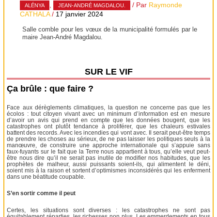
,
/ Par
Raymonde
ALÉNYA
JEAN-ANDRÉ MAGDALOU.
CATHALA
/
17 janvier 2024
Salle comble pour les vœux de la municipalité formulés par le
maire Jean-André Magdalou.
SUR LE VIF
Ça brûle : que faire ?
Face aux dérèglements climatiques, la question ne concerne pas que les
écolos : tout citoyen vivant avec un minimum d’information est en mesure
d’avoir un avis qui prend en compte que les données bougent, que les
catastrophes ont plutôt tendance à proliférer, que les chaleurs estivales
battent des records. Avec les incendies qui vont avec. Il serait peut-être temps
de prendre les choses au sérieux, de ne pas laisser les politiques seuls à la
manœuvre, de construire une approche internationale qui s’appuie sans
faux-fuyants sur le fait que la Terre nous appartient à tous, qu’elle veut peut-
être nous dire qu’il ne serait pas inutile de modifier nos habitudes, que les
prophètes de malheur, aussi puissants soient-ils, qui alimentent le déni,
soient mis à la raison et sortent d’optimismes inconsidérés qui les enferment
dans une béatitude coupable.
S’en sortir comme il peut
Certes, les situations sont diverses : les catastrophes ne sont pas
équitablement réparties, les richesses non plus. Les emmerdements en tous