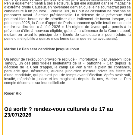
Pen a également menti à ses électeurs, à qui elle assurait dans le magazine
d’extrême droite Causeur, en novembre dernier, qu’elle ne soumettrait pas sa
candidature à un pourvoi… Pour le RN , la Cour de cassation ne doit pas se
prononcer avant l’élection présidentielle. La défense de la prévenue était
pourtant bien heureuse de bénéficier d’un traitement de faveur lorsque, au
printemps 2025, la Cour d’appel de Paris a annoncé qu’elle ferait en sorte de
rendre sa décision « à l’été 2026 ». Un régime de faveur qui a permis à la
prévenue d’être à nouveau éligible, grâce à la clémence de la Cour d’appel,
mettant en avant le principe de « liberté de candidature » pour réduire la
peine d’inéligibilité à quinze mois ferme (ainsi que trente avec sursis).
Marine Le Pen sera candidate jusqu’au bout
Un retour de l’exécution provisoire est jugé « improbable » par Jean-Philippe
Tanguy, un des plus fidèles lieutenants de la « patronne » Car, depuis la
décision de la Cour d’appel, le camp Le Pen a fait le plein de confiance,
persuadé que, désormais, aucune juridiction n’osera priver les électeurs
d’une candidate, qui plus est peu de temps avant l’élection. Après avoir sali,
insulté, méprisé la justice et les magistrats depuis dix ans, Marine Le Pen
compte désormais sur leur sollicitude.
Roger Rio
Où sortir ? rendez-vous culturels du 17 au
23/07/2026