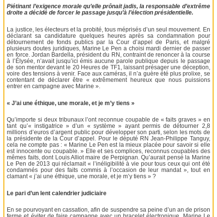
Piétinant l’exigence morale qu’elle prônait jadis, la responsable d’extrême
droite a décidé de forcer le passage jusqu’à l’élection présidentielle.
La justice, les électeurs et la probité, tous méprisés d’un seul mouvement. En
déclarant sa candidature quelques heures après sa condamnation pour
détournement de fonds publics par la Cour d’appel de Paris, et malgré
plusieurs doutes juridiques, Marine Le Pen a choisi mardi dernier de passer
en force. Jordan Bardella, président du RN, contraint de renoncer à la course
à l’Élysée, n’avait jusqu’ici émis aucune parole publique depuis le passage
de son mentor devant le 20 Heures de TF1, laissant présager une déception,
voire des tensions à venir. Face aux caméras, il n’a guère été plus prolixe, se
contentant de déclarer être « extrêmement heureux que nous puissions
entrer en campagne avec Marine ».
« J’ai une éthique, une morale, et je m’y tiens »
Qu’importe si deux tribunaux l’ont reconnue coupable de « faits graves » en
tant qu’« instigatrice » d’un « système » ayant permis de détourner 2,8
millions d’euros d’argent public pour développer son parti, selon les mots de
la présidente de la Cour d’appel. Pour le député RN Jean-Philippe Tanguy,
cela ne compte pas : « Marine Le Pen est la mieux placée pour savoir si elle
est innocente ou coupable. » Elle et ses complices, reconnus coupables des
mêmes faits, dont Louis Alliot maire de Perpignan. Qu’aurait pensé la Marine
Le Pen de 2013 qui réclamait « l’inéligibilité à vie pour tous ceux qui ont été
condamnés pour des faits commis à l’occasion de leur mandat », tout en
clamant « j’ai une éthique, une morale, et je m’y tiens » ?
Le pari d’un lent calendrier judiciaire
En se pourvoyant en cassation, afin de suspendre sa peine d’un an de prison
ferme et éviter de faire campagne avec un bracelet électronique, Marine Le