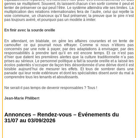
genres se multiplient. Souvent, ils laissent chacun s’en sortir comme il peut et
tenter de préserver ce qui peut l’être. Le système atteindra vite ses limites. La
multiplication des relations internationales fera de l’autre, celui qui rejette la
voie commune, un chanceux qu’il faut préserver, la preuve que le pire n’est
pas toujours avéré, et pourquoi pas un modèle à imiter.
En finir avec la sourde oreille
En attendant, on blablate, on gère les affaires courantes et on tente de
camoufler ce qui pourrait nous effrayer. Comme si nous n’étions pas
concernés par une note à payer, par des adaptations à envisager, par des
responsabilités à prendre tant qu’il en est encore temps. Et ce n’est pas
d’hier que datent les premières alertes que la culture traditionnelle n’a pas
prises au sérieux. Le personnel politique a fait la sourde oreille et a laissé les
écolos patentés s’occuper de façon très désordonnée d’une dérive dont il est
loisible aujourd’hui de mesurer les effets. Et tous de sombrer dans une
panade qui leur reste extérieure et dont les spécialistes disent avoir du mal à
comprendre tous les tenants et aboutissants.
Ne serait-il pas temps de devenir responsables ? Tous !
Jean-Marie Philibert
Annonces – Rendez-vous – Événements du
31/07 au 03/09/2026