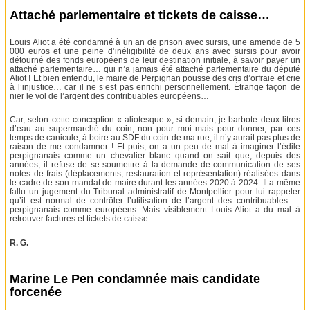
Attaché parlementaire et tickets de caisse…
Louis Aliot a été condamné à un an de prison avec sursis, une amende de 5
000 euros et une peine d’inéligibilité de deux ans avec sursis pour avoir
détourné des fonds européens de leur destination initiale, à savoir payer un
attaché parlementaire… qui n’a jamais été attaché parlementaire du député
Aliot ! Et bien entendu, le maire de Perpignan pousse des cris d’orfraie et crie
à l’injustice… car il ne s’est pas enrichi personnellement. Étrange façon de
nier le vol de l’argent des contribuables européens…
Car, selon cette conception « aliotesque », si demain, je barbote deux litres
d’eau au supermarché du coin, non pour moi mais pour donner, par ces
temps de canicule, à boire au SDF du coin de ma rue, il n’y aurait pas plus de
raison de me condamner ! Et puis, on a un peu de mal à imaginer l’édile
perpignanais comme un chevalier blanc quand on sait que, depuis des
années, il refuse de se soumettre à la demande de communication de ses
notes de frais (déplacements, restauration et représentation) réalisées dans
le cadre de son mandat de maire durant les années 2020 à 2024. Il a même
fallu un jugement du Tribunal administratif de Montpellier pour lui rappeler
qu’il est normal de contrôler l’utilisation de l’argent des contribuables …
perpignanais comme européens. Mais visiblement Louis Aliot a du mal à
retrouver factures et tickets de caisse…
R. G.
Marine Le Pen condamnée mais candidate
forcenée