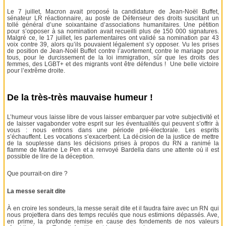
Le 7 juillet, Macron avait proposé la candidature de Jean-Noël Buffet,
sénateur LR réactionnaire, au poste de Défenseur des droits suscitant un
tollé général d’une soixantaine d’associations humanitaires. Une pétition
pour s’opposer à sa nomination avait recueilli plus de 150 000 signatures.
Malgré ce, le 17 juillet, les parlementaires ont validé sa nomination par 43
voix contre 39, alors qu’ils pouvaient légalement s’y opposer. Vu les prises
de position de Jean-Noël Buffet contre l’avortement, contre le mariage pour
tous, pour le durcissement de la loi immigration, sûr que les droits des
femmes, des LGBT+ et des migrants vont être défendus ! Une belle victoire
pour l’extrême droite.
De la très-très mauvaise humeur !
L’humeur vous laisse libre de vous laisser embarquer par votre subjectivité et
de laisser vagabonder votre esprit sur les éventualités qui peuvent s’offrir à
vous : nous entrons dans une période pré-électorale. Les esprits
s’échauffent. Les vocations s’exacerbent. La décision de la justice de mettre
de la souplesse dans les décisions prises à propos du RN a ranimé la
flamme de Marine Le Pen et a renvoyé Bardella dans une attente où il est
possible de lire de la déception.
Que pourrait-on dire ?
La messe serait dite
À en croire les sondeurs, la messe serait dite et il faudra faire avec un RN qui
nous projettera dans des temps reculés que nous estimions dépassés. Ave,
en prime, la profonde remise en cause des fondements de nos valeurs