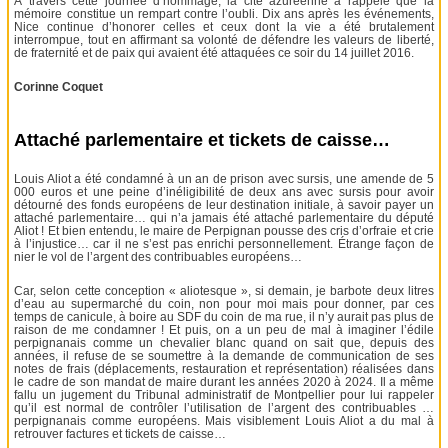
À travers cette journée d’hommage, la cité azuréenne a rappelé que la
mémoire constitue un rempart contre l’oubli. Dix ans après les événements,
Nice continue d’honorer celles et ceux dont la vie a été brutalement
interrompue, tout en affirmant sa volonté de défendre les valeurs de liberté,
de fraternité et de paix qui avaient été attaquées ce soir du 14 juillet 2016.
Corinne Coquet
Attaché parlementaire et tickets de caisse…
Louis Aliot a été condamné à un an de prison avec sursis, une amende de 5
000 euros et une peine d’inéligibilité de deux ans avec sursis pour avoir
détourné des fonds européens de leur destination initiale, à savoir payer un
attaché parlementaire… qui n’a jamais été attaché parlementaire du député
Aliot ! Et bien entendu, le maire de Perpignan pousse des cris d’orfraie et crie
à l’injustice… car il ne s’est pas enrichi personnellement. Étrange façon de
nier le vol de l’argent des contribuables européens…
Car, selon cette conception « aliotesque », si demain, je barbote deux litres
d’eau au supermarché du coin, non pour moi mais pour donner, par ces
temps de canicule, à boire au SDF du coin de ma rue, il n’y aurait pas plus de
raison de me condamner ! Et puis, on a un peu de mal à imaginer l’édile
perpignanais comme un chevalier blanc quand on sait que, depuis des
années, il refuse de se soumettre à la demande de communication de ses
notes de frais (déplacements, restauration et représentation) réalisées dans
le cadre de son mandat de maire durant les années 2020 à 2024. Il a même
fallu un jugement du Tribunal administratif de Montpellier pour lui rappeler
qu’il est normal de contrôler l’utilisation de l’argent des contribuables …
perpignanais comme européens. Mais visiblement Louis Aliot a du mal à
retrouver factures et tickets de caisse…