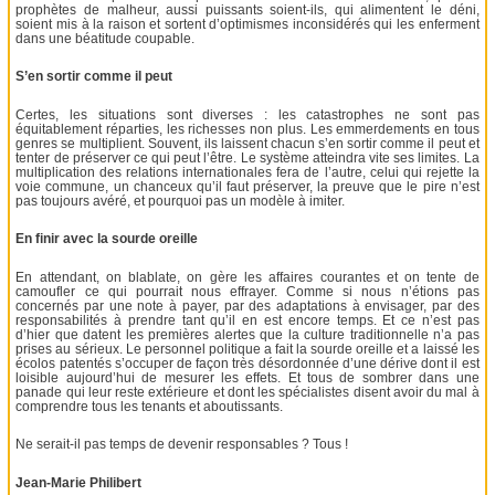
prophètes de malheur, aussi puissants soient-ils, qui alimentent le déni,
soient mis à la raison et sortent d’optimismes inconsidérés qui les enferment
dans une béatitude coupable.
S’en sortir comme il peut
Certes, les situations sont diverses : les catastrophes ne sont pas
équitablement réparties, les richesses non plus. Les emmerdements en tous
genres se multiplient. Souvent, ils laissent chacun s’en sortir comme il peut et
tenter de préserver ce qui peut l’être. Le système atteindra vite ses limites. La
multiplication des relations internationales fera de l’autre, celui qui rejette la
voie commune, un chanceux qu’il faut préserver, la preuve que le pire n’est
pas toujours avéré, et pourquoi pas un modèle à imiter.
En finir avec la sourde oreille
En attendant, on blablate, on gère les affaires courantes et on tente de
camoufler ce qui pourrait nous effrayer. Comme si nous n’étions pas
concernés par une note à payer, par des adaptations à envisager, par des
responsabilités à prendre tant qu’il en est encore temps. Et ce n’est pas
d’hier que datent les premières alertes que la culture traditionnelle n’a pas
prises au sérieux. Le personnel politique a fait la sourde oreille et a laissé les
écolos patentés s’occuper de façon très désordonnée d’une dérive dont il est
loisible aujourd’hui de mesurer les effets. Et tous de sombrer dans une
panade qui leur reste extérieure et dont les spécialistes disent avoir du mal à
comprendre tous les tenants et aboutissants.
Ne serait-il pas temps de devenir responsables ? Tous !
Jean-Marie Philibert