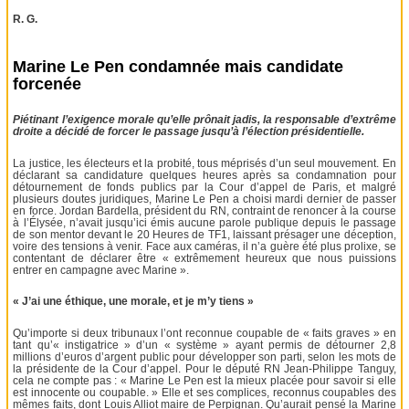
R. G.
Marine Le Pen condamnée mais candidate
forcenée
Piétinant l’exigence morale qu’elle prônait jadis, la responsable d’extrême
droite a décidé de forcer le passage jusqu’à l’élection présidentielle.
La justice, les électeurs et la probité, tous méprisés d’un seul mouvement. En
déclarant sa candidature quelques heures après sa condamnation pour
détournement de fonds publics par la Cour d’appel de Paris, et malgré
plusieurs doutes juridiques, Marine Le Pen a choisi mardi dernier de passer
en force. Jordan Bardella, président du RN, contraint de renoncer à la course
à l’Élysée, n’avait jusqu’ici émis aucune parole publique depuis le passage
de son mentor devant le 20 Heures de TF1, laissant présager une déception,
voire des tensions à venir. Face aux caméras, il n’a guère été plus prolixe, se
contentant de déclarer être « extrêmement heureux que nous puissions
entrer en campagne avec Marine ».
« J’ai une éthique, une morale, et je m’y tiens »
Qu’importe si deux tribunaux l’ont reconnue coupable de « faits graves » en
tant qu’« instigatrice » d’un « système » ayant permis de détourner 2,8
millions d’euros d’argent public pour développer son parti, selon les mots de
la présidente de la Cour d’appel. Pour le député RN Jean-Philippe Tanguy,
cela ne compte pas : « Marine Le Pen est la mieux placée pour savoir si elle
est innocente ou coupable. » Elle et ses complices, reconnus coupables des
mêmes faits, dont Louis Alliot maire de Perpignan. Qu’aurait pensé la Marine