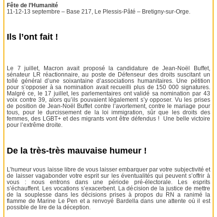
Fête de l’Humanité
11-12-13 septembre – Base 217, Le Plessis-Pâté – Bretigny-sur-Orge.
Ils l’ont fait !
Le 7 juillet, Macron avait proposé la candidature de Jean-Noël Buffet,
sénateur LR réactionnaire, au poste de Défenseur des droits suscitant un
tollé général d’une soixantaine d’associations humanitaires. Une pétition
pour s’opposer à sa nomination avait recueilli plus de 150 000 signatures.
Malgré ce, le 17 juillet, les parlementaires ont validé sa nomination par 43
voix contre 39, alors qu’ils pouvaient légalement s’y opposer. Vu les prises
de position de Jean-Noël Buffet contre l’avortement, contre le mariage pour
tous, pour le durcissement de la loi immigration, sûr que les droits des
femmes, des LGBT+ et des migrants vont être défendus ! Une belle victoire
pour l’extrême droite.
De la très-très mauvaise humeur !
L’humeur vous laisse libre de vous laisser embarquer par votre subjectivité et
de laisser vagabonder votre esprit sur les éventualités qui peuvent s’offrir à
vous : nous entrons dans une période pré-électorale. Les esprits
s’échauffent. Les vocations s’exacerbent. La décision de la justice de mettre
de la souplesse dans les décisions prises à propos du RN a ranimé la
flamme de Marine Le Pen et a renvoyé Bardella dans une attente où il est
possible de lire de la déception.