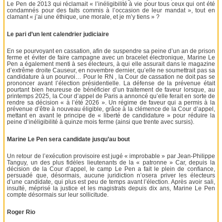
Le Pen de 2013 qui réclamait « l’inéligibilité à vie pour tous ceux qui ont été
condamnés pour des faits commis à l’occasion de leur mandat », tout en
clamant « j’ai une éthique, une morale, et je m’y tiens » ?
Le pari d’un lent calendrier judiciaire
En se pourvoyant en cassation, afin de suspendre sa peine d’un an de prison
ferme et éviter de faire campagne avec un bracelet électronique, Marine Le
Pen a également menti à ses électeurs, à qui elle assurait dans le magazine
d’extrême droite Causeur, en novembre dernier, qu’elle ne soumettrait pas sa
candidature à un pourvoi… Pour le RN , la Cour de cassation ne doit pas se
prononcer avant l’élection présidentielle. La défense de la prévenue était
pourtant bien heureuse de bénéficier d’un traitement de faveur lorsque, au
printemps 2025, la Cour d’appel de Paris a annoncé qu’elle ferait en sorte de
rendre sa décision « à l’été 2026 ». Un régime de faveur qui a permis à la
prévenue d’être à nouveau éligible, grâce à la clémence de la Cour d’appel,
mettant en avant le principe de « liberté de candidature » pour réduire la
peine d’inéligibilité à quinze mois ferme (ainsi que trente avec sursis).
Marine Le Pen sera candidate jusqu’au bout
Un retour de l’exécution provisoire est jugé « improbable » par Jean-Philippe
Tanguy, un des plus fidèles lieutenants de la « patronne » Car, depuis la
décision de la Cour d’appel, le camp Le Pen a fait le plein de confiance,
persuadé que, désormais, aucune juridiction n’osera priver les électeurs
d’une candidate, qui plus est peu de temps avant l’élection. Après avoir sali,
insulté, méprisé la justice et les magistrats depuis dix ans, Marine Le Pen
compte désormais sur leur sollicitude.
Roger Rio