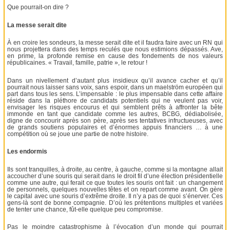
Que pourrait-on dire ?
La messe serait dite
À en croire les sondeurs, la messe serait dite et il faudra faire avec un RN qui
nous projettera dans des temps reculés que nous estimions dépassés. Ave,
en prime, la profonde remise en cause des fondements de nos valeurs
républicaines. « Travail, famille, patrie », le retour !
Dans un nivellement d’autant plus insidieux qu’il avance cacher et qu’il
pourrait nous laisser sans voix, sans espoir, dans un maelström européen qui
part dans tous les sens. L’impensable : le plus impensable dans cette affaire
réside dans la pléthore de candidats potentiels qui ne veulent pas voir,
envisager les risques encourus et qui semblent prêts à affronter la bête
immonde en tant que candidate comme les autres, BCBG, dédiabolisée,
digne de concourir après son père, après ses tentatives infructueuses, avec
de grands soutiens populaires et d’énormes appuis financiers … à une
compétition où se joue une partie de notre histoire.
Les endormis
Ils sont tranquilles, à droite, au centre, à gauche, comme si la montagne allait
accoucher d’une souris qui serait dans le droit fil d’une élection présidentielle
comme une autre, qui ferait ce que toutes les souris ont fait : un changement
de personnels, quelques nouvelles têtes et on repart comme avant. On gère
le capital avec une souris d’extrême droite. Il n’y a pas de quoi s’énerver. Ces
gens-là sont de bonne compagnie. D’où les prétentions multiples et variées
de tenter une chance, fût-elle quelque peu compromise.
Pas le moindre catastrophisme à l’évocation d’un monde qui pourrait