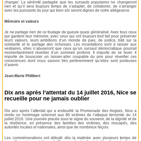
changer. La sérénité partagée que les sursauts populaires ne changeront
rien et qu’il sera toujours temps de s’adapter, de collaborer, de s’arranger
avec les puissants du jour qui bien sûr seront dignes de notre allégeance.
Mémoire et valeurs
Je ne partage rien de ce foutage de gueule quasi généralisé. Avec tous ceux
qui gardent leur mémoire, avec ceux qui ont toujours tout fait pour préserver
leurs valeurs, leurs ambitions d’un monde de paix, de justice, bâti sur la
solidarité et le partage des richesses. Les incantations sont à laisser aux
vestiaires, elles n’abuseront que ceux qu’un sursaut démocratique pourrait
momentanément réveiller d’un sommeil profond. Il importe de se lever. Il
importe de bousculer un laisser-aller coupable du pire pour réveiller ces
consciences dont nous savons très pertinemment qu’elles sont porteuses
d’avenir.
Jean-Marie Philibert
Dix ans après l’attentat du 14 juillet 2016, Nice se
recueille pour ne jamais oublier
Dix ans après l’attentat qui a endeuillé la Promenade des Anglais, Nice a
rendu un hommage solennel aux 86 victimes de l’attaque terroriste du 14
juillet 2016. Une journée placée sous le signe du souvenir, de la dignité et de
la résilience, en présence des familles des victimes, des rescapés, des
autorités locales et nationales, ainsi que de nombreux Niçois.
Les commémorations ont débuté dès la matinée avec plusieurs temps de