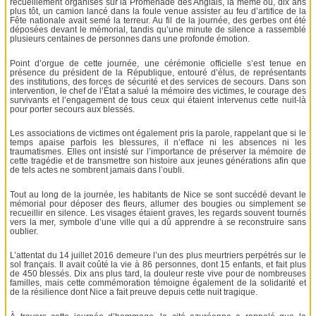
recueillement organisés sur la Promenade des Anglais, là même où, dix ans
plus tôt, un camion lancé dans la foule venue assister au feu d’artifice de la
Fête nationale avait semé la terreur. Au fil de la journée, des gerbes ont été
déposées devant le mémorial, tandis qu’une minute de silence a rassemblé
plusieurs centaines de personnes dans une profonde émotion.
Point d’orgue de cette journée, une cérémonie officielle s’est tenue en
présence du président de la République, entouré d’élus, de représentants
des institutions, des forces de sécurité et des services de secours. Dans son
intervention, le chef de l’État a salué la mémoire des victimes, le courage des
survivants et l’engagement de tous ceux qui étaient intervenus cette nuit-là
pour porter secours aux blessés.
Les associations de victimes ont également pris la parole, rappelant que si le
temps apaise parfois les blessures, il n’efface ni les absences ni les
traumatismes. Elles ont insisté sur l’importance de préserver la mémoire de
cette tragédie et de transmettre son histoire aux jeunes générations afin que
de tels actes ne sombrent jamais dans l’oubli.
Tout au long de la journée, les habitants de Nice se sont succédé devant le
mémorial pour déposer des fleurs, allumer des bougies ou simplement se
recueillir en silence. Les visages étaient graves, les regards souvent tournés
vers la mer, symbole d’une ville qui a dû apprendre à se reconstruire sans
oublier.
L’attentat du 14 juillet 2016 demeure l’un des plus meurtriers perpétrés sur le
sol français. Il avait coûté la vie à 86 personnes, dont 15 enfants, et fait plus
de 450 blessés. Dix ans plus tard, la douleur reste vive pour de nombreuses
familles, mais cette commémoration témoigne également de la solidarité et
de la résilience dont Nice a fait preuve depuis cette nuit tragique.