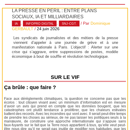
LA PRESSE EN PÉRIL : ENTRE PLANS
SOCIAUX, IA ET MILLIARDAIRES
,
,
/ Par
Dominique
IA
INFOPRO DIGITAL
SNJ-CGT.
GERBAULT
/
24 juin 2026
Les syndicats de journalistes et des métiers de la presse
viennent d’appeler à une journée de grève et à une
manifestation nationale à Paris. L’objectif : Alerter sur une
crise qui s’aggrave, entre suppressions de postes, modèle
économique à bout de souffle et révolution technologique.
SUR LE VIF
Ça brûle : que faire ?
Face aux dérèglements climatiques, la question ne concerne pas que les
écolos : tout citoyen vivant avec un minimum d’information est en mesure
d’avoir un avis qui prend en compte que les données bougent, que les
catastrophes ont plutôt tendance à proliférer, que les chaleurs estivales
battent des records. Avec les incendies qui vont avec. Il serait peut-être temps
de prendre les choses au sérieux, de ne pas laisser les politiques seuls à la
manœuvre, de construire une approche internationale qui s’appuie sans
faux-fuyants sur le fait que la Terre nous appartient à tous, qu’elle veut peut-
être nous dire qu’il ne serait pas inutile de modifier nos habitudes, que les