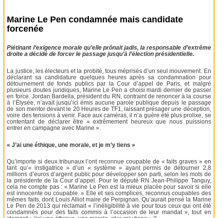
Marine Le Pen condamnée mais candidate
forcenée
Piétinant l’exigence morale qu’elle prônait jadis, la responsable d’extrême
droite a décidé de forcer le passage jusqu’à l’élection présidentielle.
La justice, les électeurs et la probité, tous méprisés d’un seul mouvement. En
déclarant sa candidature quelques heures après sa condamnation pour
détournement de fonds publics par la Cour d’appel de Paris, et malgré
plusieurs doutes juridiques, Marine Le Pen a choisi mardi dernier de passer
en force. Jordan Bardella, président du RN, contraint de renoncer à la course
à l’Élysée, n’avait jusqu’ici émis aucune parole publique depuis le passage
de son mentor devant le 20 Heures de TF1, laissant présager une déception,
voire des tensions à venir. Face aux caméras, il n’a guère été plus prolixe, se
contentant de déclarer être « extrêmement heureux que nous puissions
entrer en campagne avec Marine ».
« J’ai une éthique, une morale, et je m’y tiens »
Qu’importe si deux tribunaux l’ont reconnue coupable de « faits graves » en
tant qu’« instigatrice » d’un « système » ayant permis de détourner 2,8
millions d’euros d’argent public pour développer son parti, selon les mots de
la présidente de la Cour d’appel. Pour le député RN Jean-Philippe Tanguy,
cela ne compte pas : « Marine Le Pen est la mieux placée pour savoir si elle
est innocente ou coupable. » Elle et ses complices, reconnus coupables des
mêmes faits, dont Louis Alliot maire de Perpignan. Qu’aurait pensé la Marine
Le Pen de 2013 qui réclamait « l’inéligibilité à vie pour tous ceux qui ont été
condamnés pour des faits commis à l’occasion de leur mandat », tout en