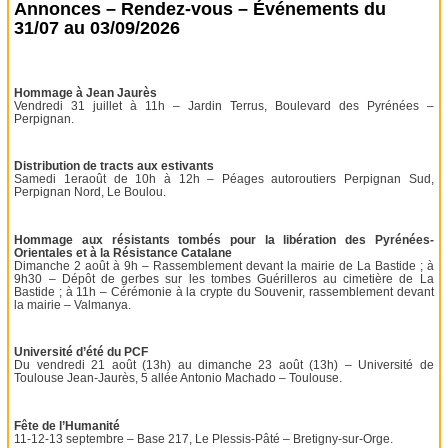
Annonces – Rendez-vous – Événements du
31/07 au 03/09/2026
Hommage à Jean Jaurès
Vendredi 31 juillet à 11h – Jardin Terrus, Boulevard des Pyrénées –
Perpignan.
Distribution de tracts aux estivants
Samedi 1eraoût de 10h à 12h – Péages autoroutiers Perpignan Sud,
Perpignan Nord, Le Boulou.
Hommage aux résistants tombés pour la libération des Pyrénées-
Orientales et à la Résistance Catalane
Dimanche 2 août à 9h – Rassemblement devant la mairie de La Bastide ; à
9h30 – Dépôt de gerbes sur les tombes Guérilleros au cimetière de La
Bastide ; à 11h – Cérémonie à la crypte du Souvenir, rassemblement devant
la mairie – Valmanya.
Université d’été du PCF
Du vendredi 21 août (13h) au dimanche 23 août (13h) – Université de
Toulouse Jean-Jaurès, 5 allée Antonio Machado – Toulouse.
Fête de l’Humanité
11-12-13 septembre – Base 217, Le Plessis-Pâté – Bretigny-sur-Orge.