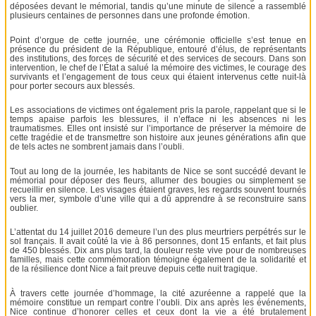
déposées devant le mémorial, tandis qu’une minute de silence a rassemblé
plusieurs centaines de personnes dans une profonde émotion.
Point d’orgue de cette journée, une cérémonie officielle s’est tenue en
présence du président de la République, entouré d’élus, de représentants
des institutions, des forces de sécurité et des services de secours. Dans son
intervention, le chef de l’État a salué la mémoire des victimes, le courage des
survivants et l’engagement de tous ceux qui étaient intervenus cette nuit-là
pour porter secours aux blessés.
Les associations de victimes ont également pris la parole, rappelant que si le
temps apaise parfois les blessures, il n’efface ni les absences ni les
traumatismes. Elles ont insisté sur l’importance de préserver la mémoire de
cette tragédie et de transmettre son histoire aux jeunes générations afin que
de tels actes ne sombrent jamais dans l’oubli.
Tout au long de la journée, les habitants de Nice se sont succédé devant le
mémorial pour déposer des fleurs, allumer des bougies ou simplement se
recueillir en silence. Les visages étaient graves, les regards souvent tournés
vers la mer, symbole d’une ville qui a dû apprendre à se reconstruire sans
oublier.
L’attentat du 14 juillet 2016 demeure l’un des plus meurtriers perpétrés sur le
sol français. Il avait coûté la vie à 86 personnes, dont 15 enfants, et fait plus
de 450 blessés. Dix ans plus tard, la douleur reste vive pour de nombreuses
familles, mais cette commémoration témoigne également de la solidarité et
de la résilience dont Nice a fait preuve depuis cette nuit tragique.
À travers cette journée d’hommage, la cité azuréenne a rappelé que la
mémoire constitue un rempart contre l’oubli. Dix ans après les événements,
Nice continue d’honorer celles et ceux dont la vie a été brutalement