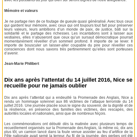
avec les puissants du jour qui bien sûr seront dignes de notre allégeance.
Mémoire et valeurs
Je ne partage rien de ce foutage de gueule quasi généralisé. Avec tous ceux
qui gardent leur mémoire, avec ceux qui ont toujours tout fait pour préserver
leurs valeurs, leurs ambitions d’un monde de paix, de justice, bâti sur la
solidarité et le partage des richesses. Les incantations sont à laisser aux
vestiaires, elles n’abuseront que ceux qu’un sursaut démocratique pourrait
momentanément réveiller d’un sommeil profond. Il importe de se lever. Il
importe de bousculer un laisser-aller coupable du pire pour réveiller ces
consciences dont nous savons très pertinemment qu’elles sont porteuses
d’avenir.
Jean-Marie Philibert
Dix ans après l’attentat du 14 juillet 2016, Nice se
recueille pour ne jamais oublier
Dix ans après l’attentat qui a endeuillé la Promenade des Anglais, Nice a
rendu un hommage solennel aux 86 victimes de l’attaque terroriste du 14
juillet 2016. Une journée placée sous le signe du souvenir, de la dignité et de
la résilience, en présence des familles des victimes, des rescapés, des
autorités locales et nationales, ainsi que de nombreux Niçois.
Les commémorations ont débuté dès la matinée avec plusieurs temps de
recueillement organisés sur la Promenade des Anglais, là même où, dix ans
plus tôt, un camion lancé dans la foule venue assister au feu d’artifice de la
Fête nationale avait semé la terreur. Au fil de la journée, des gerbes ont été