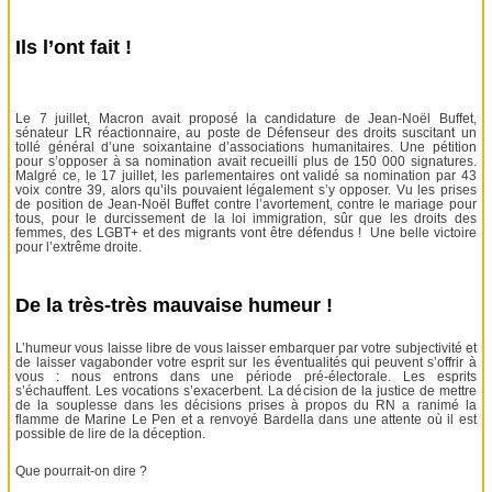
Ils l’ont fait !
Le 7 juillet, Macron avait proposé la candidature de Jean-Noël Buffet,
sénateur LR réactionnaire, au poste de Défenseur des droits suscitant un
tollé général d’une soixantaine d’associations humanitaires. Une pétition
pour s’opposer à sa nomination avait recueilli plus de 150 000 signatures.
Malgré ce, le 17 juillet, les parlementaires ont validé sa nomination par 43
voix contre 39, alors qu’ils pouvaient légalement s’y opposer. Vu les prises
de position de Jean-Noël Buffet contre l’avortement, contre le mariage pour
tous, pour le durcissement de la loi immigration, sûr que les droits des
femmes, des LGBT+ et des migrants vont être défendus ! Une belle victoire
pour l’extrême droite.
De la très-très mauvaise humeur !
L’humeur vous laisse libre de vous laisser embarquer par votre subjectivité et
de laisser vagabonder votre esprit sur les éventualités qui peuvent s’offrir à
vous : nous entrons dans une période pré-électorale. Les esprits
s’échauffent. Les vocations s’exacerbent. La décision de la justice de mettre
de la souplesse dans les décisions prises à propos du RN a ranimé la
flamme de Marine Le Pen et a renvoyé Bardella dans une attente où il est
possible de lire de la déception.
Que pourrait-on dire ?