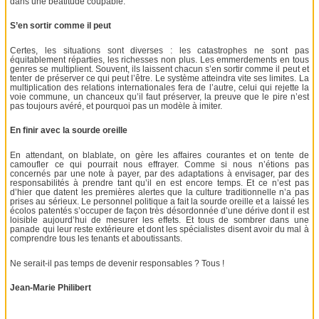
dans une béatitude coupable.
S’en sortir comme il peut
Certes, les situations sont diverses : les catastrophes ne sont pas
équitablement réparties, les richesses non plus. Les emmerdements en tous
genres se multiplient. Souvent, ils laissent chacun s’en sortir comme il peut et
tenter de préserver ce qui peut l’être. Le système atteindra vite ses limites. La
multiplication des relations internationales fera de l’autre, celui qui rejette la
voie commune, un chanceux qu’il faut préserver, la preuve que le pire n’est
pas toujours avéré, et pourquoi pas un modèle à imiter.
En finir avec la sourde oreille
En attendant, on blablate, on gère les affaires courantes et on tente de
camoufler ce qui pourrait nous effrayer. Comme si nous n’étions pas
concernés par une note à payer, par des adaptations à envisager, par des
responsabilités à prendre tant qu’il en est encore temps. Et ce n’est pas
d’hier que datent les premières alertes que la culture traditionnelle n’a pas
prises au sérieux. Le personnel politique a fait la sourde oreille et a laissé les
écolos patentés s’occuper de façon très désordonnée d’une dérive dont il est
loisible aujourd’hui de mesurer les effets. Et tous de sombrer dans une
panade qui leur reste extérieure et dont les spécialistes disent avoir du mal à
comprendre tous les tenants et aboutissants.
Ne serait-il pas temps de devenir responsables ? Tous !
Jean-Marie Philibert