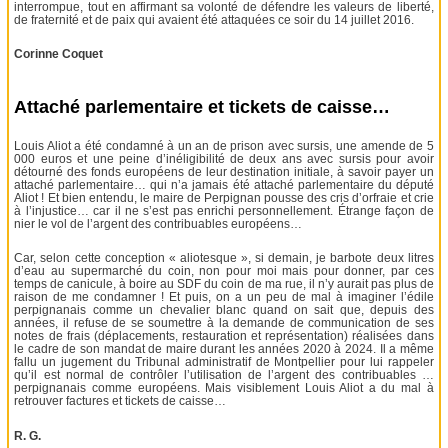
interrompue, tout en affirmant sa volonté de défendre les valeurs de liberté,
de fraternité et de paix qui avaient été attaquées ce soir du 14 juillet 2016.
Corinne Coquet
Attaché parlementaire et tickets de caisse…
Louis Aliot a été condamné à un an de prison avec sursis, une amende de 5
000 euros et une peine d’inéligibilité de deux ans avec sursis pour avoir
détourné des fonds européens de leur destination initiale, à savoir payer un
attaché parlementaire… qui n’a jamais été attaché parlementaire du député
Aliot ! Et bien entendu, le maire de Perpignan pousse des cris d’orfraie et crie
à l’injustice… car il ne s’est pas enrichi personnellement. Étrange façon de
nier le vol de l’argent des contribuables européens…
Car, selon cette conception « aliotesque », si demain, je barbote deux litres
d’eau au supermarché du coin, non pour moi mais pour donner, par ces
temps de canicule, à boire au SDF du coin de ma rue, il n’y aurait pas plus de
raison de me condamner ! Et puis, on a un peu de mal à imaginer l’édile
perpignanais comme un chevalier blanc quand on sait que, depuis des
années, il refuse de se soumettre à la demande de communication de ses
notes de frais (déplacements, restauration et représentation) réalisées dans
le cadre de son mandat de maire durant les années 2020 à 2024. Il a même
fallu un jugement du Tribunal administratif de Montpellier pour lui rappeler
qu’il est normal de contrôler l’utilisation de l’argent des contribuables …
perpignanais comme européens. Mais visiblement Louis Aliot a du mal à
retrouver factures et tickets de caisse…
R. G.