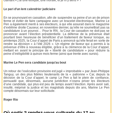
clamant « j’ai une éthique, une morale, et je m’y tiens » ?
Le pari d’un lent calendrier judiciaire
En se pourvoyant en cassation, afin de suspendre sa peine d’un an de prison
ferme et éviter de faire campagne avec un bracelet électronique, Marine Le
Pen a également menti à ses électeurs, à qui elle assurait dans le magazine
d’extrême droite Causeur, en novembre dernier, qu’elle ne soumettrait pas sa
candidature à un pourvoi… Pour le RN , la Cour de cassation ne doit pas se
prononcer avant l’élection présidentielle. La défense de la prévenue était
pourtant bien heureuse de bénéficier d’un traitement de faveur lorsque, au
printemps 2025, la Cour d’appel de Paris a annoncé qu’elle ferait en sorte de
rendre sa décision « à l’été 2026 ». Un régime de faveur qui a permis à la
prévenue d’être à nouveau éligible, grâce à la clémence de la Cour d’appel,
mettant en avant le principe de « liberté de candidature » pour réduire la
peine d’inéligibilité à quinze mois ferme (ainsi que trente avec sursis).
Marine Le Pen sera candidate jusqu’au bout
Un retour de l’exécution provisoire est jugé « improbable » par Jean-Philippe
Tanguy, un des plus fidèles lieutenants de la « patronne » Car, depuis la
décision de la Cour d’appel, le camp Le Pen a fait le plein de confiance,
persuadé que, désormais, aucune juridiction n’osera priver les électeurs
d’une candidate, qui plus est peu de temps avant l’élection. Après avoir sali,
insulté, méprisé la justice et les magistrats depuis dix ans, Marine Le Pen
compte désormais sur leur sollicitude.
Roger Rio
Où sortir ? rendez-vous culturels du 17 au