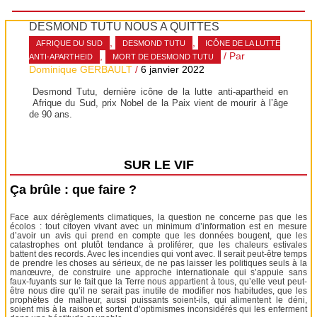
DESMOND TUTU NOUS A QUITTÉS
,
,
AFRIQUE DU SUD
DESMOND TUTU
ICÔNE DE LA LUTTE
,
/ Par
ANTI-APARTHEID
MORT DE DESMOND TUTU
Dominique GERBAULT
/
6 janvier 2022
Desmond Tutu, dernière icône de la lutte anti-apartheid en
Afrique du Sud, prix Nobel de la Paix vient de mourir à l’âge
de 90 ans.
SUR LE VIF
Ça brûle : que faire ?
Face aux dérèglements climatiques, la question ne concerne pas que les
écolos : tout citoyen vivant avec un minimum d’information est en mesure
d’avoir un avis qui prend en compte que les données bougent, que les
catastrophes ont plutôt tendance à proliférer, que les chaleurs estivales
battent des records. Avec les incendies qui vont avec. Il serait peut-être temps
de prendre les choses au sérieux, de ne pas laisser les politiques seuls à la
manœuvre, de construire une approche internationale qui s’appuie sans
faux-fuyants sur le fait que la Terre nous appartient à tous, qu’elle veut peut-
être nous dire qu’il ne serait pas inutile de modifier nos habitudes, que les
prophètes de malheur, aussi puissants soient-ils, qui alimentent le déni,
soient mis à la raison et sortent d’optimismes inconsidérés qui les enferment