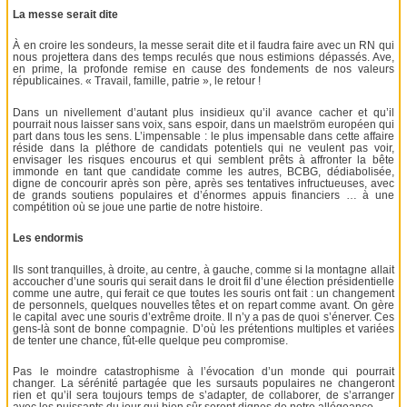
La messe serait dite
À en croire les sondeurs, la messe serait dite et il faudra faire avec un RN qui
nous projettera dans des temps reculés que nous estimions dépassés. Ave,
en prime, la profonde remise en cause des fondements de nos valeurs
républicaines. « Travail, famille, patrie », le retour !
Dans un nivellement d’autant plus insidieux qu’il avance cacher et qu’il
pourrait nous laisser sans voix, sans espoir, dans un maelström européen qui
part dans tous les sens. L’impensable : le plus impensable dans cette affaire
réside dans la pléthore de candidats potentiels qui ne veulent pas voir,
envisager les risques encourus et qui semblent prêts à affronter la bête
immonde en tant que candidate comme les autres, BCBG, dédiabolisée,
digne de concourir après son père, après ses tentatives infructueuses, avec
de grands soutiens populaires et d’énormes appuis financiers … à une
compétition où se joue une partie de notre histoire.
Les endormis
Ils sont tranquilles, à droite, au centre, à gauche, comme si la montagne allait
accoucher d’une souris qui serait dans le droit fil d’une élection présidentielle
comme une autre, qui ferait ce que toutes les souris ont fait : un changement
de personnels, quelques nouvelles têtes et on repart comme avant. On gère
le capital avec une souris d’extrême droite. Il n’y a pas de quoi s’énerver. Ces
gens-là sont de bonne compagnie. D’où les prétentions multiples et variées
de tenter une chance, fût-elle quelque peu compromise.
Pas le moindre catastrophisme à l’évocation d’un monde qui pourrait
changer. La sérénité partagée que les sursauts populaires ne changeront
rien et qu’il sera toujours temps de s’adapter, de collaborer, de s’arranger