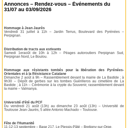
Annonces – Rendez-vous – Événements du
31/07 au 03/09/2026
Hommage à Jean Jaurès
Vendredi 31 juillet à 11h – Jardin Terrus, Boulevard des Pyrénées –
Perpignan.
Distribution de tracts aux estivants
Samedi 1eraoût de 10h à 12h – Péages autoroutiers Perpignan Sud,
Perpignan Nord, Le Boulou.
Hommage aux résistants tombés pour la libération des Pyrénées-
Orientales et à la Résistance Catalane
Dimanche 2 août à 9h – Rassemblement devant la mairie de La Bastide ; à
9h30 – Dépôt de gerbes sur les tombes Guérilleros au cimetière de La
Bastide ; à 11h – Cérémonie à la crypte du Souvenir, rassemblement devant
la mairie – Valmanya.
Université d’été du PCF
Du vendredi 21 août (13h) au dimanche 23 août (13h) – Université de
Toulouse Jean-Jaurès, 5 allée Antonio Machado – Toulouse.
Fête de l’Humanité
11-12-13 septembre – Base 217, Le Plessis-Pâté – Bretigny-sur-Orge.