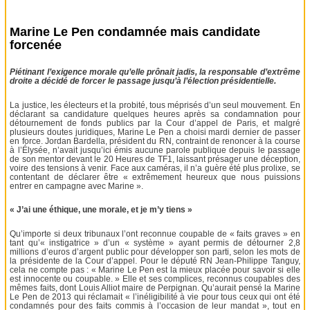
Marine Le Pen condamnée mais candidate
forcenée
Piétinant l’exigence morale qu’elle prônait jadis, la responsable d’extrême
droite a décidé de forcer le passage jusqu’à l’élection présidentielle.
La justice, les électeurs et la probité, tous méprisés d’un seul mouvement. En
déclarant sa candidature quelques heures après sa condamnation pour
détournement de fonds publics par la Cour d’appel de Paris, et malgré
plusieurs doutes juridiques, Marine Le Pen a choisi mardi dernier de passer
en force. Jordan Bardella, président du RN, contraint de renoncer à la course
à l’Élysée, n’avait jusqu’ici émis aucune parole publique depuis le passage
de son mentor devant le 20 Heures de TF1, laissant présager une déception,
voire des tensions à venir. Face aux caméras, il n’a guère été plus prolixe, se
contentant de déclarer être « extrêmement heureux que nous puissions
entrer en campagne avec Marine ».
« J’ai une éthique, une morale, et je m’y tiens »
Qu’importe si deux tribunaux l’ont reconnue coupable de « faits graves » en
tant qu’« instigatrice » d’un « système » ayant permis de détourner 2,8
millions d’euros d’argent public pour développer son parti, selon les mots de
la présidente de la Cour d’appel. Pour le député RN Jean-Philippe Tanguy,
cela ne compte pas : « Marine Le Pen est la mieux placée pour savoir si elle
est innocente ou coupable. » Elle et ses complices, reconnus coupables des
mêmes faits, dont Louis Alliot maire de Perpignan. Qu’aurait pensé la Marine
Le Pen de 2013 qui réclamait « l’inéligibilité à vie pour tous ceux qui ont été
condamnés pour des faits commis à l’occasion de leur mandat », tout en