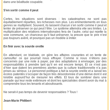
dans une béatitude coupable.
S’en sortir comme il peut
Certes, les situations sont diverses : les catastrophes ne sont pas
équitablement réparties, les richesses non plus. Les emmerdements en tous
genres se multiplient. Souvent, ils laissent chacun s’en sortir comme il peut et
tenter de préserver ce qui peut l’être. Le système atteindra vite ses limites. La
multiplication des relations internationales fera de l’autre, celui qui rejette la
voie commune, un chanceux qu’il faut préserver, la preuve que le pire n’est
pas toujours avéré, et pourquoi pas un modèle à imiter.
En finir avec la sourde oreille
En attendant, on blablate, on gère les affaires courantes et on tente de
camoufler ce qui pourrait nous effrayer. Comme si nous n’étions pas
concernés par une note à payer, par des adaptations à envisager, par des
responsabilités à prendre tant qu’il en est encore temps. Et ce n’est pas
d’hier que datent les premières alertes que la culture traditionnelle n’a pas
prises au sérieux. Le personnel politique a fait la sourde oreille et a laissé les
écolos patentés s’occuper de façon très désordonnée d’une dérive dont il est
loisible aujourd’hui de mesurer les effets. Et tous de sombrer dans une
panade qui leur reste extérieure et dont les spécialistes disent avoir du mal à
comprendre tous les tenants et aboutissants.
Ne serait-il pas temps de devenir responsables ? Tous !
Jean-Marie Philibert