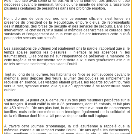
Fête nationale avait semé la terreur. Au fil de la journée, des gerbes ont été
déposées devant le mémorial, tandis qu’une minute de silence a rassemblé
plusieurs centaines de personnes dans une profonde émotion.
Point d’orgue de cette journée, une cérémonie officielle s’est tenue en
présence du président de la République, entouré d’élus, de représentants
des institutions, des forces de sécurité et des services de secours. Dans son
intervention, le chef de l’État a salué la mémoire des victimes, le courage des
survivants et l’engagement de tous ceux qui étaient intervenus cette nuit-là
pour porter secours aux blessés.
Les associations de victimes ont également pris la parole, rappelant que si le
temps apaise parfois les blessures, il n’efface ni les absences ni les
traumatismes. Elles ont insisté sur l’importance de préserver la mémoire de
cette tragédie et de transmettre son histoire aux jeunes générations afin que
de tels actes ne sombrent jamais dans l’oubli.
Tout au long de la journée, les habitants de Nice se sont succédé devant le
mémorial pour déposer des fleurs, allumer des bougies ou simplement se
recueillir en silence. Les visages étaient graves, les regards souvent tournés
vers la mer, symbole d’une ville qui a dû apprendre à se reconstruire sans
oublier.
L’attentat du 14 juillet 2016 demeure l’un des plus meurtriers perpétrés sur le
sol français. Il avait coûté la vie à 86 personnes, dont 15 enfants, et fait plus
de 450 blessés. Dix ans plus tard, la douleur reste vive pour de nombreuses
familles, mais cette commémoration témoigne également de la solidarité et
de la résilience dont Nice a fait preuve depuis cette nuit tragique.
À travers cette journée d’hommage, la cité azuréenne a rappelé que la
mémoire constitue un rempart contre l’oubli. Dix ans après les événements,
Nice continue d’honorer celles et ceux dont la vie a été brutalement