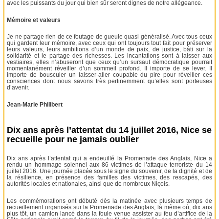
avec les puissants du jour qui bien sûr seront dignes de notre allégeance.
Mémoire et valeurs
Je ne partage rien de ce foutage de gueule quasi généralisé. Avec tous ceux
qui gardent leur mémoire, avec ceux qui ont toujours tout fait pour préserver
leurs valeurs, leurs ambitions d’un monde de paix, de justice, bâti sur la
solidarité et le partage des richesses. Les incantations sont à laisser aux
vestiaires, elles n’abuseront que ceux qu’un sursaut démocratique pourrait
momentanément réveiller d’un sommeil profond. Il importe de se lever. Il
importe de bousculer un laisser-aller coupable du pire pour réveiller ces
consciences dont nous savons très pertinemment qu’elles sont porteuses
d’avenir.
Jean-Marie Philibert
Dix ans après l’attentat du 14 juillet 2016, Nice se
recueille pour ne jamais oublier
Dix ans après l’attentat qui a endeuillé la Promenade des Anglais, Nice a
rendu un hommage solennel aux 86 victimes de l’attaque terroriste du 14
juillet 2016. Une journée placée sous le signe du souvenir, de la dignité et de
la résilience, en présence des familles des victimes, des rescapés, des
autorités locales et nationales, ainsi que de nombreux Niçois.
Les commémorations ont débuté dès la matinée avec plusieurs temps de
recueillement organisés sur la Promenade des Anglais, là même où, dix ans
plus tôt, un camion lancé dans la foule venue assister au feu d’artifice de la