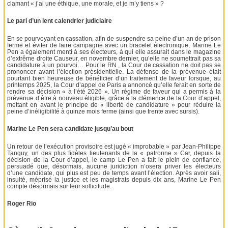
clamant « j’ai une éthique, une morale, et je m’y tiens » ?
Le pari d’un lent calendrier judiciaire
En se pourvoyant en cassation, afin de suspendre sa peine d’un an de prison
ferme et éviter de faire campagne avec un bracelet électronique, Marine Le
Pen a également menti à ses électeurs, à qui elle assurait dans le magazine
d’extrême droite Causeur, en novembre dernier, qu’elle ne soumettrait pas sa
candidature à un pourvoi… Pour le RN , la Cour de cassation ne doit pas se
prononcer avant l’élection présidentielle. La défense de la prévenue était
pourtant bien heureuse de bénéficier d’un traitement de faveur lorsque, au
printemps 2025, la Cour d’appel de Paris a annoncé qu’elle ferait en sorte de
rendre sa décision « à l’été 2026 ». Un régime de faveur qui a permis à la
prévenue d’être à nouveau éligible, grâce à la clémence de la Cour d’appel,
mettant en avant le principe de « liberté de candidature » pour réduire la
peine d’inéligibilité à quinze mois ferme (ainsi que trente avec sursis).
Marine Le Pen sera candidate jusqu’au bout
Un retour de l’exécution provisoire est jugé « improbable » par Jean-Philippe
Tanguy, un des plus fidèles lieutenants de la « patronne » Car, depuis la
décision de la Cour d’appel, le camp Le Pen a fait le plein de confiance,
persuadé que, désormais, aucune juridiction n’osera priver les électeurs
d’une candidate, qui plus est peu de temps avant l’élection. Après avoir sali,
insulté, méprisé la justice et les magistrats depuis dix ans, Marine Le Pen
compte désormais sur leur sollicitude.
Roger Rio