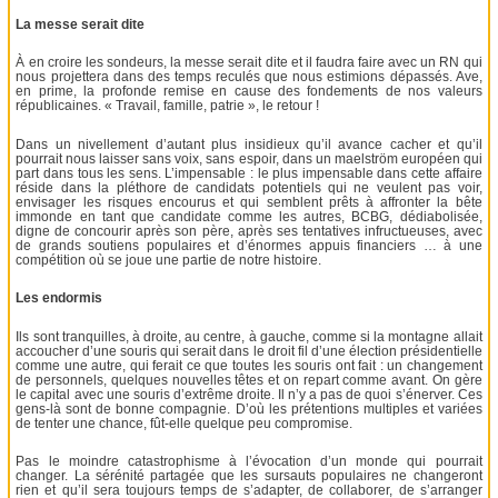
La messe serait dite
À en croire les sondeurs, la messe serait dite et il faudra faire avec un RN qui
nous projettera dans des temps reculés que nous estimions dépassés. Ave,
en prime, la profonde remise en cause des fondements de nos valeurs
républicaines. « Travail, famille, patrie », le retour !
Dans un nivellement d’autant plus insidieux qu’il avance cacher et qu’il
pourrait nous laisser sans voix, sans espoir, dans un maelström européen qui
part dans tous les sens. L’impensable : le plus impensable dans cette affaire
réside dans la pléthore de candidats potentiels qui ne veulent pas voir,
envisager les risques encourus et qui semblent prêts à affronter la bête
immonde en tant que candidate comme les autres, BCBG, dédiabolisée,
digne de concourir après son père, après ses tentatives infructueuses, avec
de grands soutiens populaires et d’énormes appuis financiers … à une
compétition où se joue une partie de notre histoire.
Les endormis
Ils sont tranquilles, à droite, au centre, à gauche, comme si la montagne allait
accoucher d’une souris qui serait dans le droit fil d’une élection présidentielle
comme une autre, qui ferait ce que toutes les souris ont fait : un changement
de personnels, quelques nouvelles têtes et on repart comme avant. On gère
le capital avec une souris d’extrême droite. Il n’y a pas de quoi s’énerver. Ces
gens-là sont de bonne compagnie. D’où les prétentions multiples et variées
de tenter une chance, fût-elle quelque peu compromise.
Pas le moindre catastrophisme à l’évocation d’un monde qui pourrait
changer. La sérénité partagée que les sursauts populaires ne changeront
rien et qu’il sera toujours temps de s’adapter, de collaborer, de s’arranger