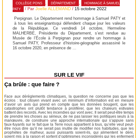
,
,
COLLÈGE PONS
DÉPARTEMENT
HOMMAGE À SAMUEL
/ Par
Joelle ALLEMAND
/
15 octobre 2022
PATY
Perpignan. Le Département rend hommage à Samuel PATY et
à tous les enseignantsqui défendent chaque jour les valeurs
de la République. Ce vendredi 14 octobre, Hermeline
MALHERBE, Présidente du Département, s’est rendue au
Musée de l’École à Perpignan pour rendre un hommage à
Samuel PATY, Professeur d’histoire-géographie assassiné le
16 octobre 2020, en présence de …
SUR LE VIF
Ça brûle : que faire ?
Face aux dérèglements climatiques, la question ne concerne pas que les
écolos : tout citoyen vivant avec un minimum d’information est en mesure
d’avoir un avis qui prend en compte que les données bougent, que les
catastrophes ont plutôt tendance à proliférer, que les chaleurs estivales
battent des records. Avec les incendies qui vont avec. Il serait peut-être temps
de prendre les choses au sérieux, de ne pas laisser les politiques seuls à la
manœuvre, de construire une approche internationale qui s’appuie sans
faux-fuyants sur le fait que la Terre nous appartient à tous, qu’elle veut peut-
être nous dire qu’il ne serait pas inutile de modifier nos habitudes, que les
prophètes de malheur, aussi puissants soient-ils, qui alimentent le déni,
soient mis à la raison et sortent d’optimismes inconsidérés qui les enferment