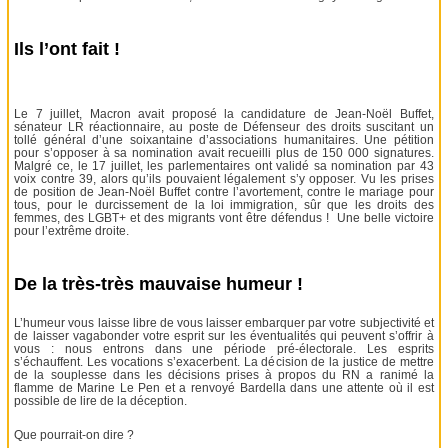
Ils l’ont fait !
Le 7 juillet, Macron avait proposé la candidature de Jean-Noël Buffet,
sénateur LR réactionnaire, au poste de Défenseur des droits suscitant un
tollé général d’une soixantaine d’associations humanitaires. Une pétition
pour s’opposer à sa nomination avait recueilli plus de 150 000 signatures.
Malgré ce, le 17 juillet, les parlementaires ont validé sa nomination par 43
voix contre 39, alors qu’ils pouvaient légalement s’y opposer. Vu les prises
de position de Jean-Noël Buffet contre l’avortement, contre le mariage pour
tous, pour le durcissement de la loi immigration, sûr que les droits des
femmes, des LGBT+ et des migrants vont être défendus ! Une belle victoire
pour l’extrême droite.
De la très-très mauvaise humeur !
L’humeur vous laisse libre de vous laisser embarquer par votre subjectivité et
de laisser vagabonder votre esprit sur les éventualités qui peuvent s’offrir à
vous : nous entrons dans une période pré-électorale. Les esprits
s’échauffent. Les vocations s’exacerbent. La décision de la justice de mettre
de la souplesse dans les décisions prises à propos du RN a ranimé la
flamme de Marine Le Pen et a renvoyé Bardella dans une attente où il est
possible de lire de la déception.
Que pourrait-on dire ?