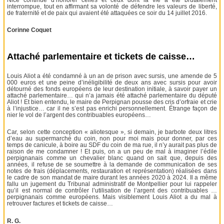
interrompue, tout en affirmant sa volonté de défendre les valeurs de liberté,
de fraternité et de paix qui avaient été attaquées ce soir du 14 juillet 2016.
Corinne Coquet
Attaché parlementaire et tickets de caisse…
Louis Aliot a été condamné à un an de prison avec sursis, une amende de 5
000 euros et une peine d’inéligibilité de deux ans avec sursis pour avoir
détourné des fonds européens de leur destination initiale, à savoir payer un
attaché parlementaire… qui n’a jamais été attaché parlementaire du député
Aliot ! Et bien entendu, le maire de Perpignan pousse des cris d’orfraie et crie
à l’injustice… car il ne s’est pas enrichi personnellement. Étrange façon de
nier le vol de l’argent des contribuables européens…
Car, selon cette conception « aliotesque », si demain, je barbote deux litres
d’eau au supermarché du coin, non pour moi mais pour donner, par ces
temps de canicule, à boire au SDF du coin de ma rue, il n’y aurait pas plus de
raison de me condamner ! Et puis, on a un peu de mal à imaginer l’édile
perpignanais comme un chevalier blanc quand on sait que, depuis des
années, il refuse de se soumettre à la demande de communication de ses
notes de frais (déplacements, restauration et représentation) réalisées dans
le cadre de son mandat de maire durant les années 2020 à 2024. Il a même
fallu un jugement du Tribunal administratif de Montpellier pour lui rappeler
qu’il est normal de contrôler l’utilisation de l’argent des contribuables …
perpignanais comme européens. Mais visiblement Louis Aliot a du mal à
retrouver factures et tickets de caisse…
R. G.