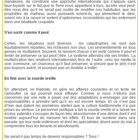
manœuvre, de construire une approche internationale qui s’appuie sans
faux-fuyants sur le fait que la Terre nous appartient à tous, qu’elle veut peut-
être nous dire qu’il ne serait pas inutile de modifier nos habitudes, que les
prophètes de malheur, aussi puissants soient-ils, qui alimentent le déni,
soient mis à la raison et sortent d’optimismes inconsidérés qui les enferment
dans une béatitude coupable.
S’en sortir comme il peut
Certes, les situations sont diverses : les catastrophes ne sont pas
équitablement réparties, les richesses non plus. Les emmerdements en tous
genres se multiplient. Souvent, ils laissent chacun s’en sortir comme il peut et
tenter de préserver ce qui peut l’être. Le système atteindra vite ses limites. La
multiplication des relations internationales fera de l’autre, celui qui rejette la
voie commune, un chanceux qu’il faut préserver, la preuve que le pire n’est
pas toujours avéré, et pourquoi pas un modèle à imiter.
En finir avec la sourde oreille
En attendant, on blablate, on gère les affaires courantes et on tente de
camoufler ce qui pourrait nous effrayer. Comme si nous n’étions pas
concernés par une note à payer, par des adaptations à envisager, par des
responsabilités à prendre tant qu’il en est encore temps. Et ce n’est pas
d’hier que datent les premières alertes que la culture traditionnelle n’a pas
prises au sérieux. Le personnel politique a fait la sourde oreille et a laissé les
écolos patentés s’occuper de façon très désordonnée d’une dérive dont il est
loisible aujourd’hui de mesurer les effets. Et tous de sombrer dans une
panade qui leur reste extérieure et dont les spécialistes disent avoir du mal à
comprendre tous les tenants et aboutissants.
Ne serait-il pas temps de devenir responsables ? Tous !