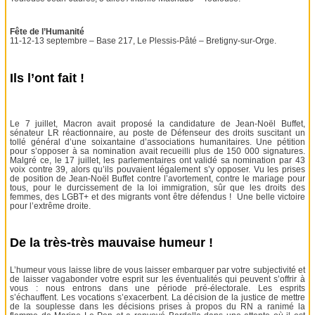
Fête de l’Humanité
11-12-13 septembre – Base 217, Le Plessis-Pâté – Bretigny-sur-Orge.
Ils l’ont fait !
Le 7 juillet, Macron avait proposé la candidature de Jean-Noël Buffet,
sénateur LR réactionnaire, au poste de Défenseur des droits suscitant un
tollé général d’une soixantaine d’associations humanitaires. Une pétition
pour s’opposer à sa nomination avait recueilli plus de 150 000 signatures.
Malgré ce, le 17 juillet, les parlementaires ont validé sa nomination par 43
voix contre 39, alors qu’ils pouvaient légalement s’y opposer. Vu les prises
de position de Jean-Noël Buffet contre l’avortement, contre le mariage pour
tous, pour le durcissement de la loi immigration, sûr que les droits des
femmes, des LGBT+ et des migrants vont être défendus ! Une belle victoire
pour l’extrême droite.
De la très-très mauvaise humeur !
L’humeur vous laisse libre de vous laisser embarquer par votre subjectivité et
de laisser vagabonder votre esprit sur les éventualités qui peuvent s’offrir à
vous : nous entrons dans une période pré-électorale. Les esprits
s’échauffent. Les vocations s’exacerbent. La décision de la justice de mettre
de la souplesse dans les décisions prises à propos du RN a ranimé la