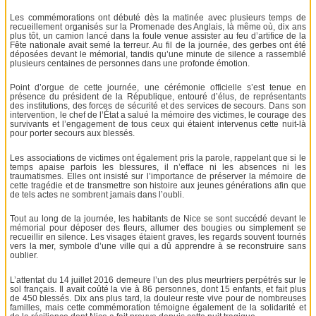
Les commémorations ont débuté dès la matinée avec plusieurs temps de
recueillement organisés sur la Promenade des Anglais, là même où, dix ans
plus tôt, un camion lancé dans la foule venue assister au feu d’artifice de la
Fête nationale avait semé la terreur. Au fil de la journée, des gerbes ont été
déposées devant le mémorial, tandis qu’une minute de silence a rassemblé
plusieurs centaines de personnes dans une profonde émotion.
Point d’orgue de cette journée, une cérémonie officielle s’est tenue en
présence du président de la République, entouré d’élus, de représentants
des institutions, des forces de sécurité et des services de secours. Dans son
intervention, le chef de l’État a salué la mémoire des victimes, le courage des
survivants et l’engagement de tous ceux qui étaient intervenus cette nuit-là
pour porter secours aux blessés.
Les associations de victimes ont également pris la parole, rappelant que si le
temps apaise parfois les blessures, il n’efface ni les absences ni les
traumatismes. Elles ont insisté sur l’importance de préserver la mémoire de
cette tragédie et de transmettre son histoire aux jeunes générations afin que
de tels actes ne sombrent jamais dans l’oubli.
Tout au long de la journée, les habitants de Nice se sont succédé devant le
mémorial pour déposer des fleurs, allumer des bougies ou simplement se
recueillir en silence. Les visages étaient graves, les regards souvent tournés
vers la mer, symbole d’une ville qui a dû apprendre à se reconstruire sans
oublier.
L’attentat du 14 juillet 2016 demeure l’un des plus meurtriers perpétrés sur le
sol français. Il avait coûté la vie à 86 personnes, dont 15 enfants, et fait plus
de 450 blessés. Dix ans plus tard, la douleur reste vive pour de nombreuses
familles, mais cette commémoration témoigne également de la solidarité et