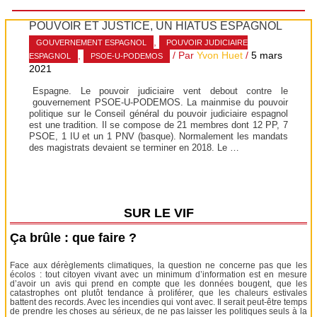
POUVOIR ET JUSTICE, UN HIATUS ESPAGNOL
,
GOUVERNEMENT ESPAGNOL
POUVOIR JUDICIAIRE
,
/ Par
Yvon Huet
/
5 mars
ESPAGNOL
PSOE-U-PODEMOS
2021
Espagne. Le pouvoir judiciaire vent debout contre le
gouvernement PSOE-U-PODEMOS. La mainmise du pouvoir
politique sur le Conseil général du pouvoir judiciaire espagnol
est une tradition. Il se compose de 21 membres dont 12 PP, 7
PSOE, 1 IU et un 1 PNV (basque). Normalement les mandats
des magistrats devaient se terminer en 2018. Le …
SUR LE VIF
Ça brûle : que faire ?
Face aux dérèglements climatiques, la question ne concerne pas que les
écolos : tout citoyen vivant avec un minimum d’information est en mesure
d’avoir un avis qui prend en compte que les données bougent, que les
catastrophes ont plutôt tendance à proliférer, que les chaleurs estivales
battent des records. Avec les incendies qui vont avec. Il serait peut-être temps
de prendre les choses au sérieux, de ne pas laisser les politiques seuls à la