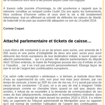
de la résilience dont Nice a fait preuve depuis cette nuit tragique.
À travers cette journée d’hommage, la cité azuréenne a rappelé que la
mémoire constitue un rempart contre l’oubli. Dix ans après les événements,
Nice continue d’honorer celles et ceux dont la vie a été brutalement
interrompue, tout en affirmant sa volonté de défendre les valeurs de liberté,
de fraternité et de paix qui avaient été attaquées ce soir du 14 juillet 2016.
Corinne Coquet
Attaché parlementaire et tickets de caisse…
Louis Aliot a été condamné à un an de prison avec sursis, une amende de 5
000 euros et une peine d’inéligibilité de deux ans avec sursis pour avoir
détourné des fonds européens de leur destination initiale, à savoir payer un
attaché parlementaire… qui n’a jamais été attaché parlementaire du député
Aliot ! Et bien entendu, le maire de Perpignan pousse des cris d’orfraie et crie
à l’injustice… car il ne s’est pas enrichi personnellement. Étrange façon de
nier le vol de l’argent des contribuables européens…
Car, selon cette conception « aliotesque », si demain, je barbote deux litres
d’eau au supermarché du coin, non pour moi mais pour donner, par ces
temps de canicule, à boire au SDF du coin de ma rue, il n’y aurait pas plus de
raison de me condamner ! Et puis, on a un peu de mal à imaginer l’édile
perpignanais comme un chevalier blanc quand on sait que, depuis des
années, il refuse de se soumettre à la demande de communication de ses
notes de frais (déplacements, restauration et représentation) réalisées dans
le cadre de son mandat de maire durant les années 2020 à 2024. Il a même
fallu un jugement du Tribunal administratif de Montpellier pour lui rappeler
qu’il est normal de contrôler l’utilisation de l’argent des contribuables …