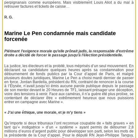
perpignanais comme européens. Mais visiblement Louis Aliot a du mal à
retrouver factures et tickets de caisse…
R. G.
Marine Le Pen condamnée mais candidate
forcenée
Piétinant l’exigence morale qu’elle prônait jadis, la responsable d’extrême
droite a décidé de forcer le passage jusqu’à l’élection présidentielle.
La justice, les électeurs et la probité, tous méprisés d’un seul mouvement. En
déclarant sa candidature quelques heures après sa condamnation pour
détournement de fonds publics par la Cour d’appel de Paris, et malgré
plusieurs doutes juridiques, Marine Le Pen a choisi mardi dernier de passer
en force. Jordan Bardella, président du RN, contraint de renoncer à la course
à l’Élysée, n’avait jusqu’ici émis aucune parole publique depuis le passage
de son mentor devant le 20 Heures de TF1, laissant présager une déception,
voire des tensions à venir. Face aux caméras, il n’a guère été plus prolixe, se
contentant de déclarer être « extrêmement heureux que nous puissions
entrer en campagne avec Marine ».
« J’ai une éthique, une morale, et je m’y tiens »
Qu’importe si deux tribunaux l’ont reconnue coupable de « faits graves » en
tant qu’« instigatrice » d’un « système » ayant permis de détourner 2,8
millions d’euros d’argent public pour développer son parti, selon les mots de
la présidente de la Cour d’appel. Pour le député RN Jean-Philippe Tanguy,