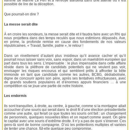
flamme de Marine Le Pen et a renvoyé Bardella dans une attente où il est
possible de lire de la déception.
Que pourrait-on dire ?
La messe serait dite
À en croire les sondeurs, la messe serait dite et il faudra faire avec un RN qui
nous projettera dans des temps reculés que nous estimions dépassés. Ave,
en prime, la profonde remise en cause des fondements de nos valeurs
républicaines. « Travail, famille, patrie », le retour !
Dans un nivellement d’autant plus insidieux qu’il avance cacher et qu’il
pourrait nous laisser sans voix, sans espoir, dans un maelström européen qui
part dans tous les sens. L’impensable : le plus impensable dans cette affaire
réside dans la pléthore de candidats potentiels qui ne veulent pas voir,
envisager les risques encourus et qui semblent prêts à affronter la bête
immonde en tant que candidate comme les autres, BCBG, dédiabolisée,
digne de concourir après son père, après ses tentatives infructueuses, avec
de grands soutiens populaires et d’énormes appuis financiers … à une
compétition où se joue une partie de notre histoire.
Les endormis
Ils sont tranquilles, à droite, au centre, à gauche, comme si la montagne allait
accoucher d’une souris qui serait dans le droit fil d’une élection présidentielle
comme une autre, qui ferait ce que toutes les souris ont fait : un changement
de personnels, quelques nouvelles têtes et on repart comme avant. On gère
le capital avec une souris d’extrême droite. Il n’y a pas de quoi s’énerver. Ces
gens-là sont de bonne compagnie. D’où les prétentions multiples et variées
de tenter une chance, fût-elle quelque peu compromise.