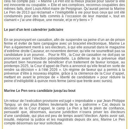
cela ne compte pas : « Marine Le Pen est la mieux placée pour savoir si elle
est innocente ou coupable. » Elle et ses complices, reconnus coupables des
mêmes faits, dont Louis Alliot maire de Perpignan. Qu’aurait pensé la Marine
Le Pen de 2013 qui réclamait « l’inéligibilité à vie pour tous ceux qui ont été
condamnés pour des faits commis à l’occasion de leur mandat », tout en
clamant « j’ai une éthique, une morale, et je m’y tiens » ?
Le pari d’un lent calendrier judiciaire
En se pourvoyant en cassation, afin de suspendre sa peine d’un an de prison
ferme et éviter de faire campagne avec un bracelet électronique, Marine Le
Pen a également menti à ses électeurs, à qui elle assurait dans le magazine
d’extrême droite Causeur, en novembre dernier, qu’elle ne soumettrait pas sa
candidature à un pourvoi… Pour le RN , la Cour de cassation ne doit pas se
prononcer avant l’élection présidentielle. La défense de la prévenue était
pourtant bien heureuse de bénéficier d’un traitement de faveur lorsque, au
printemps 2025, la Cour d’appel de Paris a annoncé qu’elle ferait en sorte de
rendre sa décision « à l’été 2026 ». Un régime de faveur qui a permis à la
prévenue d’être à nouveau éligible, grâce à la clémence de la Cour d’appel,
mettant en avant le principe de « liberté de candidature » pour réduire la
peine d’inéligibilité à quinze mois ferme (ainsi que trente avec sursis).
Marine Le Pen sera candidate jusqu’au bout
Un retour de l’exécution provisoire est jugé « improbable » par Jean-Philippe
Tanguy, un des plus fidèles lieutenants de la « patronne » Car, depuis la
décision de la Cour d’appel, le camp Le Pen a fait le plein de confiance,
persuadé que, désormais, aucune juridiction n’osera priver les électeurs
d’une candidate, qui plus est peu de temps avant l’élection. Après avoir sali,
insulté, méprisé la justice et les magistrats depuis dix ans, Marine Le Pen
compte désormais sur leur sollicitude.