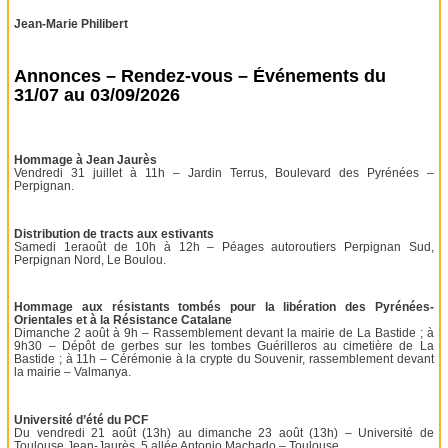
Jean-Marie Philibert
Annonces – Rendez-vous – Événements du
31/07 au 03/09/2026
Hommage à Jean Jaurès
Vendredi 31 juillet à 11h – Jardin Terrus, Boulevard des Pyrénées –
Perpignan.
Distribution de tracts aux estivants
Samedi 1eraoût de 10h à 12h – Péages autoroutiers Perpignan Sud,
Perpignan Nord, Le Boulou.
Hommage aux résistants tombés pour la libération des Pyrénées-
Orientales et à la Résistance Catalane
Dimanche 2 août à 9h – Rassemblement devant la mairie de La Bastide ; à
9h30 – Dépôt de gerbes sur les tombes Guérilleros au cimetière de La
Bastide ; à 11h – Cérémonie à la crypte du Souvenir, rassemblement devant
la mairie – Valmanya.
Université d’été du PCF
Du vendredi 21 août (13h) au dimanche 23 août (13h) – Université de
Toulouse Jean-Jaurès, 5 allée Antonio Machado – Toulouse.