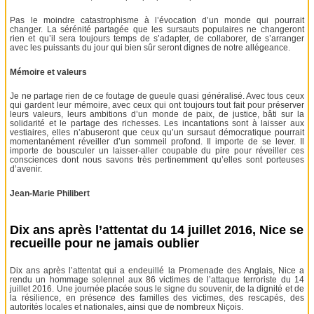
Pas le moindre catastrophisme à l’évocation d’un monde qui pourrait
changer. La sérénité partagée que les sursauts populaires ne changeront
rien et qu’il sera toujours temps de s’adapter, de collaborer, de s’arranger
avec les puissants du jour qui bien sûr seront dignes de notre allégeance.
Mémoire et valeurs
Je ne partage rien de ce foutage de gueule quasi généralisé. Avec tous ceux
qui gardent leur mémoire, avec ceux qui ont toujours tout fait pour préserver
leurs valeurs, leurs ambitions d’un monde de paix, de justice, bâti sur la
solidarité et le partage des richesses. Les incantations sont à laisser aux
vestiaires, elles n’abuseront que ceux qu’un sursaut démocratique pourrait
momentanément réveiller d’un sommeil profond. Il importe de se lever. Il
importe de bousculer un laisser-aller coupable du pire pour réveiller ces
consciences dont nous savons très pertinemment qu’elles sont porteuses
d’avenir.
Jean-Marie Philibert
Dix ans après l’attentat du 14 juillet 2016, Nice se
recueille pour ne jamais oublier
Dix ans après l’attentat qui a endeuillé la Promenade des Anglais, Nice a
rendu un hommage solennel aux 86 victimes de l’attaque terroriste du 14
juillet 2016. Une journée placée sous le signe du souvenir, de la dignité et de
la résilience, en présence des familles des victimes, des rescapés, des
autorités locales et nationales, ainsi que de nombreux Niçois.