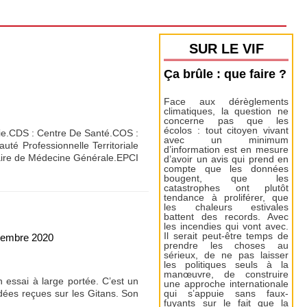
SUR LE VIF
Ça brûle : que faire ?
Face aux dérèglements
climatiques, la question ne
concerne pas que les
écolos : tout citoyen vivant
mie.CDS : Centre De Santé.COS :
avec un minimum
é Professionnelle Territoriale
d’information est en mesure
aire de Médecine Générale.EPCI
d’avoir un avis qui prend en
compte que les données
bougent, que les
catastrophes ont plutôt
tendance à proliférer, que
les chaleurs estivales
battent des records. Avec
les incendies qui vont avec.
Il serait peut-être temps de
cembre 2020
prendre les choses au
sérieux, de ne pas laisser
les politiques seuls à la
manœuvre, de construire
 essai à large portée. C’est un
une approche internationale
s idées reçues sur les Gitans. Son
qui s’appuie sans faux-
fuyants sur le fait que la