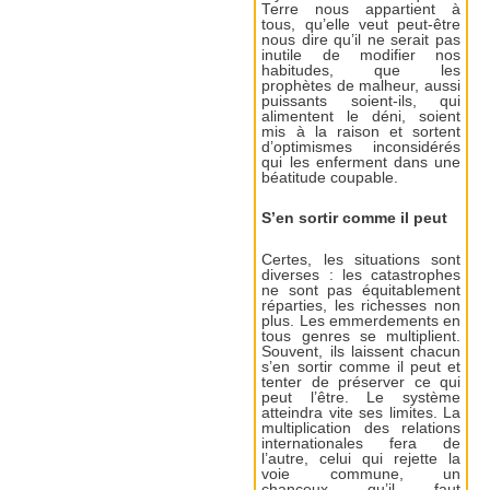
Terre nous appartient à
tous, qu’elle veut peut-être
nous dire qu’il ne serait pas
inutile de modifier nos
habitudes, que les
prophètes de malheur, aussi
puissants soient-ils, qui
alimentent le déni, soient
mis à la raison et sortent
d’optimismes inconsidérés
qui les enferment dans une
béatitude coupable.
S’en sortir comme il peut
Certes, les situations sont
diverses : les catastrophes
ne sont pas équitablement
réparties, les richesses non
plus. Les emmerdements en
tous genres se multiplient.
Souvent, ils laissent chacun
s’en sortir comme il peut et
tenter de préserver ce qui
peut l’être. Le système
atteindra vite ses limites. La
multiplication des relations
internationales fera de
l’autre, celui qui rejette la
voie commune, un
chanceux qu’il faut