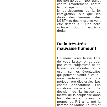
position de Jean-Noël Buffet
contre l’avortement, contre
le mariage pour tous, pour
le durcissement de la loi
immigration, sûr que les
droits des femmes, des
LGBT+ et des migrants vont
être défendus ! Une belle
victoire pour l’extrême
droite.
De la très-très
mauvaise humeur !
L’humeur vous laisse libre
de vous laisser embarquer
par votre subjectivité et de
laisser vagabonder votre
esprit sur les éventualités
qui peuvent s’offrir à vous :
nous entrons dans une
période pré-électorale. Les
esprits s’échauffent. Les
vocations s’exacerbent. La
décision de la justice de
mettre de la souplesse dans
les décisions prises à
propos du RN a ranimé la
flamme de Marine Le Pen et