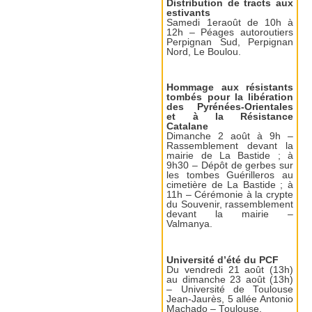
Distribution de tracts aux
estivants
Samedi 1eraoût de 10h à
12h – Péages autoroutiers
Perpignan Sud, Perpignan
Nord, Le Boulou.
Hommage aux résistants
tombés pour la libération
des Pyrénées-Orientales
et à la Résistance
Catalane
Dimanche 2 août à 9h –
Rassemblement devant la
mairie de La Bastide ; à
9h30 – Dépôt de gerbes sur
les tombes Guérilleros au
cimetière de La Bastide ; à
11h – Cérémonie à la crypte
du Souvenir, rassemblement
devant la mairie –
Valmanya.
Université d’été du PCF
Du vendredi 21 août (13h)
au dimanche 23 août (13h)
– Université de Toulouse
Jean-Jaurès, 5 allée Antonio
Machado – Toulouse.