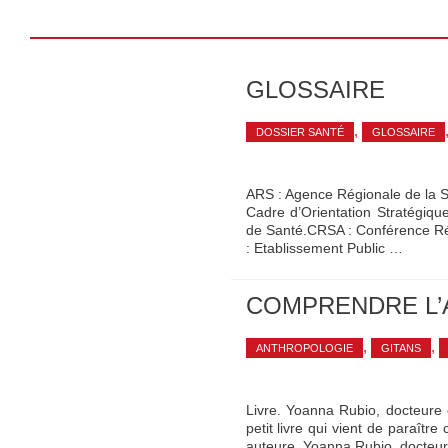
GLOSSAIRE
,
DOSSIER SANTÉ
GLOSSAIRE
ARS : Agence Régionale de la S
Cadre d’Orientation Stratégiq
de Santé.CRSA : Conférence Ré
: Etablissement Public …
COMPRENDRE L’
,
,
ANTHROPOLOGIE
GITANS
Livre. Yoanna Rubio, docteure 
petit livre qui vient de paraître
auteure, Yoanna Rubio, docteure