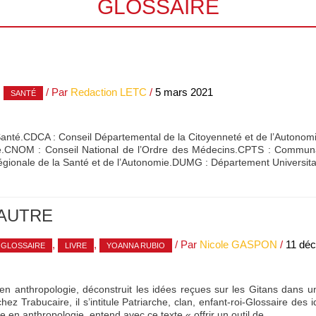
GLOSSAIRE
,
/ Par
Redaction LETC
/
5 mars 2021
SANTÉ
anté.CDCA : Conseil Départemental de la Citoyenneté et de l’Autono
ue.CNOM : Conseil National de l’Ordre des Médecins.CPTS : Communaut
gionale de la Santé et de l’Autonomie.DUMG : Département Universit
AUTRE
,
,
/ Par
Nicole GASPON
/
11 dé
GLOSSAIRE
LIVRE
YOANNA RUBIO
en anthropologie, déconstruit les idées reçues sur les Gitans dans un
 chez Trabucaire, il s’intitule Patriarche, clan, enfant-roi-Glossaire de
 en anthropologie, entend avec ce texte « offrir un outil de …