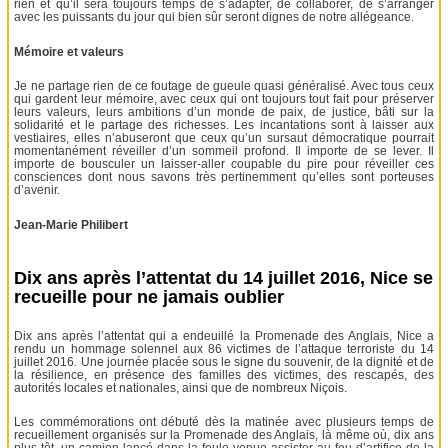
rien et qu’il sera toujours temps de s’adapter, de collaborer, de s’arranger
avec les puissants du jour qui bien sûr seront dignes de notre allégeance.
Mémoire et valeurs
Je ne partage rien de ce foutage de gueule quasi généralisé. Avec tous ceux
qui gardent leur mémoire, avec ceux qui ont toujours tout fait pour préserver
leurs valeurs, leurs ambitions d’un monde de paix, de justice, bâti sur la
solidarité et le partage des richesses. Les incantations sont à laisser aux
vestiaires, elles n’abuseront que ceux qu’un sursaut démocratique pourrait
momentanément réveiller d’un sommeil profond. Il importe de se lever. Il
importe de bousculer un laisser-aller coupable du pire pour réveiller ces
consciences dont nous savons très pertinemment qu’elles sont porteuses
d’avenir.
Jean-Marie Philibert
Dix ans après l’attentat du 14 juillet 2016, Nice se
recueille pour ne jamais oublier
Dix ans après l’attentat qui a endeuillé la Promenade des Anglais, Nice a
rendu un hommage solennel aux 86 victimes de l’attaque terroriste du 14
juillet 2016. Une journée placée sous le signe du souvenir, de la dignité et de
la résilience, en présence des familles des victimes, des rescapés, des
autorités locales et nationales, ainsi que de nombreux Niçois.
Les commémorations ont débuté dès la matinée avec plusieurs temps de
recueillement organisés sur la Promenade des Anglais, là même où, dix ans