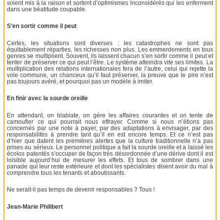
soient mis à la raison et sortent d’optimismes inconsidérés qui les enferment
dans une béatitude coupable.
S’en sortir comme il peut
Certes, les situations sont diverses : les catastrophes ne sont pas
équitablement réparties, les richesses non plus. Les emmerdements en tous
genres se multiplient. Souvent, ils laissent chacun s’en sortir comme il peut et
tenter de préserver ce qui peut l’être. Le système atteindra vite ses limites. La
multiplication des relations internationales fera de l’autre, celui qui rejette la
voie commune, un chanceux qu’il faut préserver, la preuve que le pire n’est
pas toujours avéré, et pourquoi pas un modèle à imiter.
En finir avec la sourde oreille
En attendant, on blablate, on gère les affaires courantes et on tente de
camoufler ce qui pourrait nous effrayer. Comme si nous n’étions pas
concernés par une note à payer, par des adaptations à envisager, par des
responsabilités à prendre tant qu’il en est encore temps. Et ce n’est pas
d’hier que datent les premières alertes que la culture traditionnelle n’a pas
prises au sérieux. Le personnel politique a fait la sourde oreille et a laissé les
écolos patentés s’occuper de façon très désordonnée d’une dérive dont il est
loisible aujourd’hui de mesurer les effets. Et tous de sombrer dans une
panade qui leur reste extérieure et dont les spécialistes disent avoir du mal à
comprendre tous les tenants et aboutissants.
Ne serait-il pas temps de devenir responsables ? Tous !
Jean-Marie Philibert