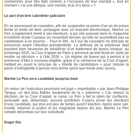
condamnés pour des faits commis à l’occasion de leur mandat », tout en
clamant « j’ai une éthique, une morale, et je m’y tiens » ?
Le pari d’un lent calendrier judiciaire
En se pourvoyant en cassation, afin de suspendre sa peine d’un an de prison
ferme et éviter de faire campagne avec un bracelet électronique, Marine Le
Pen a également menti à ses électeurs, à qui elle assurait dans le magazine
d’extrême droite Causeur, en novembre dernier, qu’elle ne soumettrait pas sa
candidature à un pourvoi… Pour le RN , la Cour de cassation ne doit pas se
prononcer avant l’élection présidentielle. La défense de la prévenue était
pourtant bien heureuse de bénéficier d’un traitement de faveur lorsque, au
printemps 2025, la Cour d’appel de Paris a annoncé qu’elle ferait en sorte de
rendre sa décision « à l’été 2026 ». Un régime de faveur qui a permis à la
prévenue d’être à nouveau éligible, grâce à la clémence de la Cour d’appel,
mettant en avant le principe de « liberté de candidature » pour réduire la
peine d’inéligibilité à quinze mois ferme (ainsi que trente avec sursis).
Marine Le Pen sera candidate jusqu’au bout
Un retour de l’exécution provisoire est jugé « improbable » par Jean-Philippe
Tanguy, un des plus fidèles lieutenants de la « patronne » Car, depuis la
décision de la Cour d’appel, le camp Le Pen a fait le plein de confiance,
persuadé que, désormais, aucune juridiction n’osera priver les électeurs
d’une candidate, qui plus est peu de temps avant l’élection. Après avoir sali,
insulté, méprisé la justice et les magistrats depuis dix ans, Marine Le Pen
compte désormais sur leur sollicitude.
Roger Rio