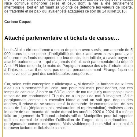
Nice continue d’honorer celles et ceux dont la vie a été brutalement
interrompue, tout en affirmant sa volonté de défendre les valeurs de liberté,
de fraternité et de paix qui avaient été attaquées ce soir du 14 juillet 2016.
Corinne Coquet
Attaché parlementaire et tickets de caisse…
Louis Aliot a été condamné à un an de prison avec sursis, une amende de 5
000 euros et une peine d’inéligibilité de deux ans avec sursis pour avoir
détourné des fonds européens de leur destination initiale, à savoir payer un
attaché parlementaire… qui n’a jamais été attaché parlementaire du député
Aliot ! Et bien entendu, le maire de Perpignan pousse des cris d’orfraie et crie
à l’injustice… car il ne s’est pas enrichi personnellement. Étrange façon de
nier le vol de l’argent des contribuables européens…
Car, selon cette conception « aliotesque », si demain, je barbote deux litres
d’eau au supermarché du coin, non pour moi mais pour donner, par ces
temps de canicule, à boire au SDF du coin de ma rue, il n’y aurait pas plus de
raison de me condamner ! Et puis, on a un peu de mal à imaginer l’édile
perpignanais comme un chevalier blanc quand on sait que, depuis des
années, il refuse de se soumettre à la demande de communication de ses
notes de frais (déplacements, restauration et représentation) réalisées dans
le cadre de son mandat de maire durant les années 2020 à 2024. Il a même
fallu un jugement du Tribunal administratif de Montpellier pour lui rappeler
qu’il est normal de contrôler l’utilisation de l’argent des contribuables …
perpignanais comme européens. Mais visiblement Louis Aliot a du mal à
retrouver factures et tickets de caisse…