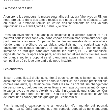
La messe serait dite
À en croire les sondeurs, la messe serait dite et il faudra faire avec un RN qui
nous projettera dans des temps reculés que nous estimions dépassés. Ave,
en prime, la profonde remise en cause des fondements de nos valeurs
républicaines. « Travail, famille, patrie », le retour !
Dans un nivellement d’autant plus insidieux qu’il avance cacher et qu’il
pourrait nous laisser sans voix, sans espoir, dans un maelström européen qui
part dans tous les sens. L’impensable : le plus impensable dans cette affaire
réside dans la pléthore de candidats potentiels qui ne veulent pas voir,
envisager les risques encourus et qui semblent prêts à affronter la bête
immonde en tant que candidate comme les autres, BCBG, dédiabolisée,
digne de concourir après son père, après ses tentatives infructueuses, avec
de grands soutiens populaires et d’énormes appuis financiers … à une
compétition où se joue une partie de notre histoire.
Les endormis
Ils sont tranquilles, à droite, au centre, à gauche, comme si la montagne allait
accoucher d’une souris qui serait dans le droit fil d’une élection présidentielle
comme une autre, qui ferait ce que toutes les souris ont fait : un changement
de personnels, quelques nouvelles têtes et on repart comme avant. On gère
le capital avec une souris d’extrême droite. Il n’y a pas de quoi s’énerver. Ces
gens-là sont de bonne compagnie. D’où les prétentions multiples et variées
de tenter une chance, fût-elle quelque peu compromise.
Pas le moindre catastrophisme à l’évocation d’un monde qui pourrait
changer. La sérénité partagée que les sursauts populaires ne changeront