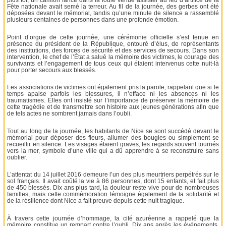
plus tôt, un camion lancé dans la foule venue assister au feu d’artifice de la
Fête nationale avait semé la terreur. Au fil de la journée, des gerbes ont été
déposées devant le mémorial, tandis qu’une minute de silence a rassemblé
plusieurs centaines de personnes dans une profonde émotion.
Point d’orgue de cette journée, une cérémonie officielle s’est tenue en
présence du président de la République, entouré d’élus, de représentants
des institutions, des forces de sécurité et des services de secours. Dans son
intervention, le chef de l’État a salué la mémoire des victimes, le courage des
survivants et l’engagement de tous ceux qui étaient intervenus cette nuit-là
pour porter secours aux blessés.
Les associations de victimes ont également pris la parole, rappelant que si le
temps apaise parfois les blessures, il n’efface ni les absences ni les
traumatismes. Elles ont insisté sur l’importance de préserver la mémoire de
cette tragédie et de transmettre son histoire aux jeunes générations afin que
de tels actes ne sombrent jamais dans l’oubli.
Tout au long de la journée, les habitants de Nice se sont succédé devant le
mémorial pour déposer des fleurs, allumer des bougies ou simplement se
recueillir en silence. Les visages étaient graves, les regards souvent tournés
vers la mer, symbole d’une ville qui a dû apprendre à se reconstruire sans
oublier.
L’attentat du 14 juillet 2016 demeure l’un des plus meurtriers perpétrés sur le
sol français. Il avait coûté la vie à 86 personnes, dont 15 enfants, et fait plus
de 450 blessés. Dix ans plus tard, la douleur reste vive pour de nombreuses
familles, mais cette commémoration témoigne également de la solidarité et
de la résilience dont Nice a fait preuve depuis cette nuit tragique.
À travers cette journée d’hommage, la cité azuréenne a rappelé que la
mémoire constitue un rempart contre l’oubli. Dix ans après les événements,