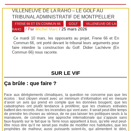
VILLENEUVE DE LA RAHO – LE GOLF AU
TRIBUNAL ADMINISTRATIF DE MONTPELLIER
,
,
FRENE 66 ET EN COMMUN 66
GOLF
VILLENEUVE-DE-LA-
/ Par
Michel Marc
/
25 mars 2026
RAHO
Ce mardi 10 mars, les opposants au projet, Frene 66 et En
Commun 66, ont porté devant le tribunal leurs arguments pour
faire interdire la construction du Golf. Didier Lachèvre (En
Commun 66) nous raconte.
SUR LE VIF
Ça brûle : que faire ?
Face aux dérèglements climatiques, la question ne concerne pas que les
écolos : tout citoyen vivant avec un minimum d’information est en mesure
d’avoir un avis qui prend en compte que les données bougent, que les
catastrophes ont plutôt tendance à proliférer, que les chaleurs estivales
battent des records. Avec les incendies qui vont avec. Il serait peut-être temps
de prendre les choses au sérieux, de ne pas laisser les politiques seuls à la
manœuvre, de construire une approche internationale qui s’appuie sans
faux-fuyants sur le fait que la Terre nous appartient à tous, qu’elle veut peut-
être nous dire qu’il ne serait pas inutile de modifier nos habitudes, que les
prophètes de malheur, aussi puissants soient-ils, qui alimentent le déni,