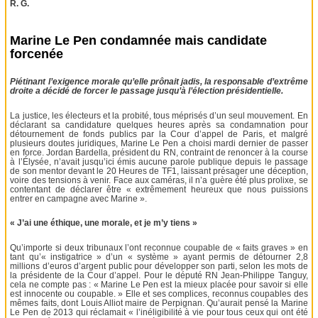
R. G.
Marine Le Pen condamnée mais candidate
forcenée
Piétinant l’exigence morale qu’elle prônait jadis, la responsable d’extrême
droite a décidé de forcer le passage jusqu’à l’élection présidentielle.
La justice, les électeurs et la probité, tous méprisés d’un seul mouvement. En
déclarant sa candidature quelques heures après sa condamnation pour
détournement de fonds publics par la Cour d’appel de Paris, et malgré
plusieurs doutes juridiques, Marine Le Pen a choisi mardi dernier de passer
en force. Jordan Bardella, président du RN, contraint de renoncer à la course
à l’Élysée, n’avait jusqu’ici émis aucune parole publique depuis le passage
de son mentor devant le 20 Heures de TF1, laissant présager une déception,
voire des tensions à venir. Face aux caméras, il n’a guère été plus prolixe, se
contentant de déclarer être « extrêmement heureux que nous puissions
entrer en campagne avec Marine ».
« J’ai une éthique, une morale, et je m’y tiens »
Qu’importe si deux tribunaux l’ont reconnue coupable de « faits graves » en
tant qu’« instigatrice » d’un « système » ayant permis de détourner 2,8
millions d’euros d’argent public pour développer son parti, selon les mots de
la présidente de la Cour d’appel. Pour le député RN Jean-Philippe Tanguy,
cela ne compte pas : « Marine Le Pen est la mieux placée pour savoir si elle
est innocente ou coupable. » Elle et ses complices, reconnus coupables des
mêmes faits, dont Louis Alliot maire de Perpignan. Qu’aurait pensé la Marine
Le Pen de 2013 qui réclamait « l’inéligibilité à vie pour tous ceux qui ont été