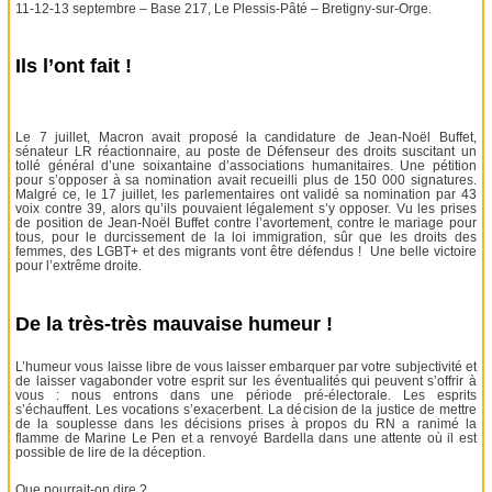
11-12-13 septembre – Base 217, Le Plessis-Pâté – Bretigny-sur-Orge.
Ils l’ont fait !
Le 7 juillet, Macron avait proposé la candidature de Jean-Noël Buffet,
sénateur LR réactionnaire, au poste de Défenseur des droits suscitant un
tollé général d’une soixantaine d’associations humanitaires. Une pétition
pour s’opposer à sa nomination avait recueilli plus de 150 000 signatures.
Malgré ce, le 17 juillet, les parlementaires ont validé sa nomination par 43
voix contre 39, alors qu’ils pouvaient légalement s’y opposer. Vu les prises
de position de Jean-Noël Buffet contre l’avortement, contre le mariage pour
tous, pour le durcissement de la loi immigration, sûr que les droits des
femmes, des LGBT+ et des migrants vont être défendus ! Une belle victoire
pour l’extrême droite.
De la très-très mauvaise humeur !
L’humeur vous laisse libre de vous laisser embarquer par votre subjectivité et
de laisser vagabonder votre esprit sur les éventualités qui peuvent s’offrir à
vous : nous entrons dans une période pré-électorale. Les esprits
s’échauffent. Les vocations s’exacerbent. La décision de la justice de mettre
de la souplesse dans les décisions prises à propos du RN a ranimé la
flamme de Marine Le Pen et a renvoyé Bardella dans une attente où il est
possible de lire de la déception.
Que pourrait-on dire ?