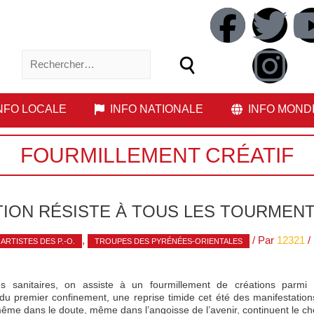
NFO LOCALE
INFO NATIONALE
INFO MOND
FOURMILLEMENT CRÉATIF
TION RÉSISTE À TOUS LES TOURMEN
,
/ Par
12321
/
 ARTISTES DES P.-O.
TROUPES DES PYRÉNÉES-ORIENTALES
tes sanitaires, on assiste à un fourmillement de créations parmi
u premier confinement, une reprise timide cet été des manifestations c
es même dans le doute, même dans l’angoisse de l’avenir, continuent le 