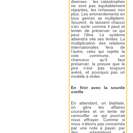
diverses : les catastrophes
ne sont pas équitablement
réparties, les richesses non
plus. Les emmerdements en
tous genres se multiplient.
Souvent, ils laissent chacun
s’en sortir comme il peut et
tenter de préserver ce qui
peut l’être. Le système
atteindra vite ses limites. La
multiplication des relations
internationales fera de
l’autre, celui qui rejette la
voie commune, un
chanceux qu’il faut
préserver, la preuve que le
pire n’est pas toujours
avéré, et pourquoi pas un
modèle à imiter.
En finir avec la sourde
oreille
En attendant, on blablate,
on gère les affaires
courantes et on tente de
camoufler ce qui pourrait
nous effrayer. Comme si
nous n’étions pas concernés
par une note à payer, par
des adaptations à