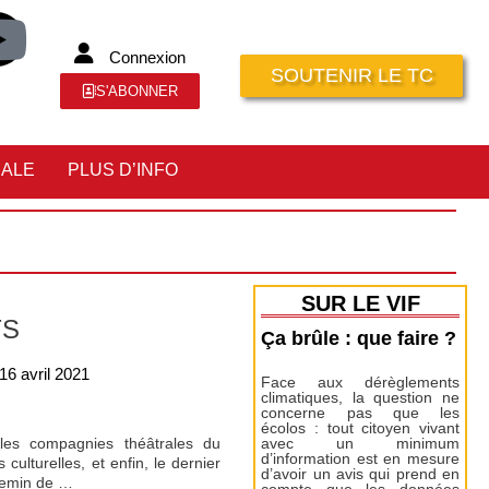
Connexion
SOUTENIR LE TC
S'ABONNER
IALE
PLUS D’INFO
SUR LE VIF
TS
Ça brûle : que faire ?
16 avril 2021
Face aux dérèglements
climatiques, la question ne
concerne pas que les
écolos : tout citoyen vivant
 les compagnies théâtrales du
avec un minimum
d’information est en mesure
ulturelles, et enfin, le dernier
d’avoir un avis qui prend en
chemin de …