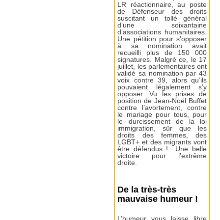
LR réactionnaire, au poste
de Défenseur des droits
suscitant un tollé général
d’une soixantaine
d’associations humanitaires.
Une pétition pour s’opposer
à sa nomination avait
recueilli plus de 150 000
signatures. Malgré ce, le 17
juillet, les parlementaires ont
validé sa nomination par 43
voix contre 39, alors qu’ils
pouvaient légalement s’y
opposer. Vu les prises de
position de Jean-Noël Buffet
contre l’avortement, contre
le mariage pour tous, pour
le durcissement de la loi
immigration, sûr que les
droits des femmes, des
LGBT+ et des migrants vont
être défendus ! Une belle
victoire pour l’extrême
droite.
De la très-très
mauvaise humeur !
L’humeur vous laisse libre