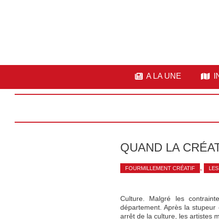
A LA UNE
I
QUAND LA CRÉA
,
FOURMILLEMENT CRÉATIF
LES
Culture. Malgré les contrain
département. Après la stupeur d
arrêt de la culture, les artist