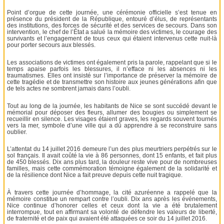
Point d’orgue de cette journée, une cérémonie officielle s’est tenue en
présence du président de la République, entouré d’élus, de représentants
des institutions, des forces de sécurité et des services de secours. Dans son
intervention, le chef de l’État a salué la mémoire des victimes, le courage des
survivants et l’engagement de tous ceux qui étaient intervenus cette nuit-là
pour porter secours aux blessés.
Les associations de victimes ont également pris la parole, rappelant que si le
temps apaise parfois les blessures, il n’efface ni les absences ni les
traumatismes. Elles ont insisté sur l’importance de préserver la mémoire de
cette tragédie et de transmettre son histoire aux jeunes générations afin que
de tels actes ne sombrent jamais dans l’oubli.
Tout au long de la journée, les habitants de Nice se sont succédé devant le
mémorial pour déposer des fleurs, allumer des bougies ou simplement se
recueillir en silence. Les visages étaient graves, les regards souvent tournés
vers la mer, symbole d’une ville qui a dû apprendre à se reconstruire sans
oublier.
L’attentat du 14 juillet 2016 demeure l’un des plus meurtriers perpétrés sur le
sol français. Il avait coûté la vie à 86 personnes, dont 15 enfants, et fait plus
de 450 blessés. Dix ans plus tard, la douleur reste vive pour de nombreuses
familles, mais cette commémoration témoigne également de la solidarité et
de la résilience dont Nice a fait preuve depuis cette nuit tragique.
À travers cette journée d’hommage, la cité azuréenne a rappelé que la
mémoire constitue un rempart contre l’oubli. Dix ans après les événements,
Nice continue d’honorer celles et ceux dont la vie a été brutalement
interrompue, tout en affirmant sa volonté de défendre les valeurs de liberté,
de fraternité et de paix qui avaient été attaquées ce soir du 14 juillet 2016.