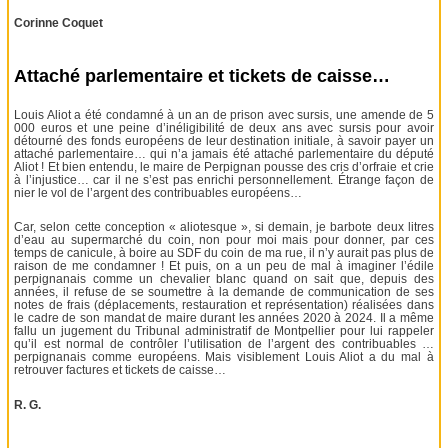
Corinne Coquet
Attaché parlementaire et tickets de caisse…
Louis Aliot a été condamné à un an de prison avec sursis, une amende de 5
000 euros et une peine d’inéligibilité de deux ans avec sursis pour avoir
détourné des fonds européens de leur destination initiale, à savoir payer un
attaché parlementaire… qui n’a jamais été attaché parlementaire du député
Aliot ! Et bien entendu, le maire de Perpignan pousse des cris d’orfraie et crie
à l’injustice… car il ne s’est pas enrichi personnellement. Étrange façon de
nier le vol de l’argent des contribuables européens…
Car, selon cette conception « aliotesque », si demain, je barbote deux litres
d’eau au supermarché du coin, non pour moi mais pour donner, par ces
temps de canicule, à boire au SDF du coin de ma rue, il n’y aurait pas plus de
raison de me condamner ! Et puis, on a un peu de mal à imaginer l’édile
perpignanais comme un chevalier blanc quand on sait que, depuis des
années, il refuse de se soumettre à la demande de communication de ses
notes de frais (déplacements, restauration et représentation) réalisées dans
le cadre de son mandat de maire durant les années 2020 à 2024. Il a même
fallu un jugement du Tribunal administratif de Montpellier pour lui rappeler
qu’il est normal de contrôler l’utilisation de l’argent des contribuables …
perpignanais comme européens. Mais visiblement Louis Aliot a du mal à
retrouver factures et tickets de caisse…
R. G.