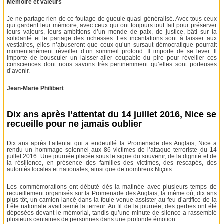
Mémoire et valeurs
Je ne partage rien de ce foutage de gueule quasi généralisé. Avec tous ceux
qui gardent leur mémoire, avec ceux qui ont toujours tout fait pour préserver
leurs valeurs, leurs ambitions d’un monde de paix, de justice, bâti sur la
solidarité et le partage des richesses. Les incantations sont à laisser aux
vestiaires, elles n’abuseront que ceux qu’un sursaut démocratique pourrait
momentanément réveiller d’un sommeil profond. Il importe de se lever. Il
importe de bousculer un laisser-aller coupable du pire pour réveiller ces
consciences dont nous savons très pertinemment qu’elles sont porteuses
d’avenir.
Jean-Marie Philibert
Dix ans après l’attentat du 14 juillet 2016, Nice se
recueille pour ne jamais oublier
Dix ans après l’attentat qui a endeuillé la Promenade des Anglais, Nice a
rendu un hommage solennel aux 86 victimes de l’attaque terroriste du 14
juillet 2016. Une journée placée sous le signe du souvenir, de la dignité et de
la résilience, en présence des familles des victimes, des rescapés, des
autorités locales et nationales, ainsi que de nombreux Niçois.
Les commémorations ont débuté dès la matinée avec plusieurs temps de
recueillement organisés sur la Promenade des Anglais, là même où, dix ans
plus tôt, un camion lancé dans la foule venue assister au feu d’artifice de la
Fête nationale avait semé la terreur. Au fil de la journée, des gerbes ont été
déposées devant le mémorial, tandis qu’une minute de silence a rassemblé
plusieurs centaines de personnes dans une profonde émotion.