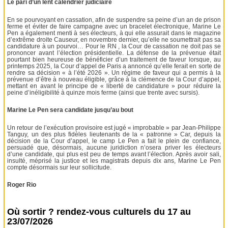
Le pari d’un lent calendrier judiciaire
En se pourvoyant en cassation, afin de suspendre sa peine d’un an de prison
ferme et éviter de faire campagne avec un bracelet électronique, Marine Le
Pen a également menti à ses électeurs, à qui elle assurait dans le magazine
d’extrême droite Causeur, en novembre dernier, qu’elle ne soumettrait pas sa
candidature à un pourvoi… Pour le RN , la Cour de cassation ne doit pas se
prononcer avant l’élection présidentielle. La défense de la prévenue était
pourtant bien heureuse de bénéficier d’un traitement de faveur lorsque, au
printemps 2025, la Cour d’appel de Paris a annoncé qu’elle ferait en sorte de
rendre sa décision « à l’été 2026 ». Un régime de faveur qui a permis à la
prévenue d’être à nouveau éligible, grâce à la clémence de la Cour d’appel,
mettant en avant le principe de « liberté de candidature » pour réduire la
peine d’inéligibilité à quinze mois ferme (ainsi que trente avec sursis).
Marine Le Pen sera candidate jusqu’au bout
Un retour de l’exécution provisoire est jugé « improbable » par Jean-Philippe
Tanguy, un des plus fidèles lieutenants de la « patronne » Car, depuis la
décision de la Cour d’appel, le camp Le Pen a fait le plein de confiance,
persuadé que, désormais, aucune juridiction n’osera priver les électeurs
d’une candidate, qui plus est peu de temps avant l’élection. Après avoir sali,
insulté, méprisé la justice et les magistrats depuis dix ans, Marine Le Pen
compte désormais sur leur sollicitude.
Roger Rio
Où sortir ? rendez-vous culturels du 17 au
23/07/2026