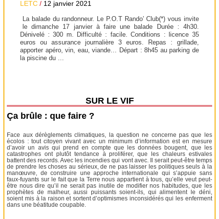
LETC
/
12 janvier 2021
La balade du randonneur. Le P.O.T Rando’ Club(*) vous invite
le dimanche 17 janvier à faire une balade Durée : 4h30.
Dénivelé : 300 m. Difficulté : facile. Conditions : licence 35
euros ou assurance journalière 3 euros. Repas : grillade,
apporter apéro, vin, eau, viande… Départ : 8h45 au parking de
la piscine du …
SUR LE VIF
Ça brûle : que faire ?
Face aux dérèglements climatiques, la question ne concerne pas que les
écolos : tout citoyen vivant avec un minimum d’information est en mesure
d’avoir un avis qui prend en compte que les données bougent, que les
catastrophes ont plutôt tendance à proliférer, que les chaleurs estivales
battent des records. Avec les incendies qui vont avec. Il serait peut-être temps
de prendre les choses au sérieux, de ne pas laisser les politiques seuls à la
manœuvre, de construire une approche internationale qui s’appuie sans
faux-fuyants sur le fait que la Terre nous appartient à tous, qu’elle veut peut-
être nous dire qu’il ne serait pas inutile de modifier nos habitudes, que les
prophètes de malheur, aussi puissants soient-ils, qui alimentent le déni,
soient mis à la raison et sortent d’optimismes inconsidérés qui les enferment
dans une béatitude coupable.