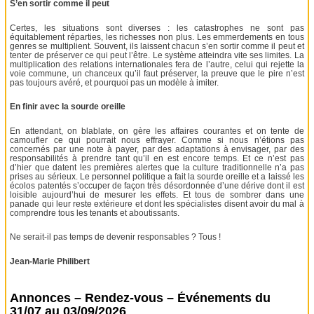
S’en sortir comme il peut
Certes, les situations sont diverses : les catastrophes ne sont pas
équitablement réparties, les richesses non plus. Les emmerdements en tous
genres se multiplient. Souvent, ils laissent chacun s’en sortir comme il peut et
tenter de préserver ce qui peut l’être. Le système atteindra vite ses limites. La
multiplication des relations internationales fera de l’autre, celui qui rejette la
voie commune, un chanceux qu’il faut préserver, la preuve que le pire n’est
pas toujours avéré, et pourquoi pas un modèle à imiter.
En finir avec la sourde oreille
En attendant, on blablate, on gère les affaires courantes et on tente de
camoufler ce qui pourrait nous effrayer. Comme si nous n’étions pas
concernés par une note à payer, par des adaptations à envisager, par des
responsabilités à prendre tant qu’il en est encore temps. Et ce n’est pas
d’hier que datent les premières alertes que la culture traditionnelle n’a pas
prises au sérieux. Le personnel politique a fait la sourde oreille et a laissé les
écolos patentés s’occuper de façon très désordonnée d’une dérive dont il est
loisible aujourd’hui de mesurer les effets. Et tous de sombrer dans une
panade qui leur reste extérieure et dont les spécialistes disent avoir du mal à
comprendre tous les tenants et aboutissants.
Ne serait-il pas temps de devenir responsables ? Tous !
Jean-Marie Philibert
Annonces – Rendez-vous – Événements du
31/07 au 03/09/2026