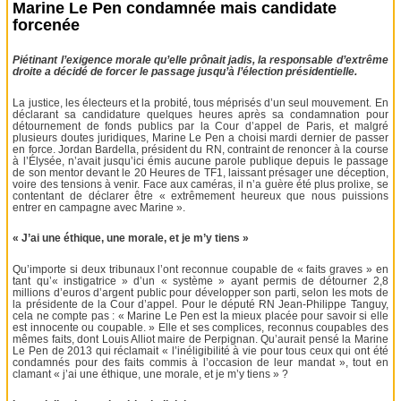
Marine Le Pen condamnée mais candidate
forcenée
Piétinant l’exigence morale qu’elle prônait jadis, la responsable d’extrême
droite a décidé de forcer le passage jusqu’à l’élection présidentielle.
La justice, les électeurs et la probité, tous méprisés d’un seul mouvement. En
déclarant sa candidature quelques heures après sa condamnation pour
détournement de fonds publics par la Cour d’appel de Paris, et malgré
plusieurs doutes juridiques, Marine Le Pen a choisi mardi dernier de passer
en force. Jordan Bardella, président du RN, contraint de renoncer à la course
à l’Élysée, n’avait jusqu’ici émis aucune parole publique depuis le passage
de son mentor devant le 20 Heures de TF1, laissant présager une déception,
voire des tensions à venir. Face aux caméras, il n’a guère été plus prolixe, se
contentant de déclarer être « extrêmement heureux que nous puissions
entrer en campagne avec Marine ».
« J’ai une éthique, une morale, et je m’y tiens »
Qu’importe si deux tribunaux l’ont reconnue coupable de « faits graves » en
tant qu’« instigatrice » d’un « système » ayant permis de détourner 2,8
millions d’euros d’argent public pour développer son parti, selon les mots de
la présidente de la Cour d’appel. Pour le député RN Jean-Philippe Tanguy,
cela ne compte pas : « Marine Le Pen est la mieux placée pour savoir si elle
est innocente ou coupable. » Elle et ses complices, reconnus coupables des
mêmes faits, dont Louis Alliot maire de Perpignan. Qu’aurait pensé la Marine
Le Pen de 2013 qui réclamait « l’inéligibilité à vie pour tous ceux qui ont été
condamnés pour des faits commis à l’occasion de leur mandat », tout en
clamant « j’ai une éthique, une morale, et je m’y tiens » ?