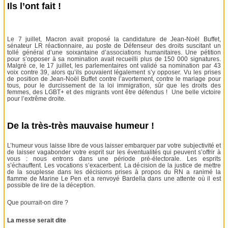
Ils l’ont fait !
Le 7 juillet, Macron avait proposé la candidature de Jean-Noël Buffet,
sénateur LR réactionnaire, au poste de Défenseur des droits suscitant un
tollé général d’une soixantaine d’associations humanitaires. Une pétition
pour s’opposer à sa nomination avait recueilli plus de 150 000 signatures.
Malgré ce, le 17 juillet, les parlementaires ont validé sa nomination par 43
voix contre 39, alors qu’ils pouvaient légalement s’y opposer. Vu les prises
de position de Jean-Noël Buffet contre l’avortement, contre le mariage pour
tous, pour le durcissement de la loi immigration, sûr que les droits des
femmes, des LGBT+ et des migrants vont être défendus ! Une belle victoire
pour l’extrême droite.
De la très-très mauvaise humeur !
L’humeur vous laisse libre de vous laisser embarquer par votre subjectivité et
de laisser vagabonder votre esprit sur les éventualités qui peuvent s’offrir à
vous : nous entrons dans une période pré-électorale. Les esprits
s’échauffent. Les vocations s’exacerbent. La décision de la justice de mettre
de la souplesse dans les décisions prises à propos du RN a ranimé la
flamme de Marine Le Pen et a renvoyé Bardella dans une attente où il est
possible de lire de la déception.
Que pourrait-on dire ?
La messe serait dite