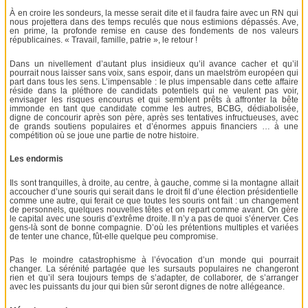
À en croire les sondeurs, la messe serait dite et il faudra faire avec un RN qui
nous projettera dans des temps reculés que nous estimions dépassés. Ave,
en prime, la profonde remise en cause des fondements de nos valeurs
républicaines. « Travail, famille, patrie », le retour !
Dans un nivellement d’autant plus insidieux qu’il avance cacher et qu’il
pourrait nous laisser sans voix, sans espoir, dans un maelström européen qui
part dans tous les sens. L’impensable : le plus impensable dans cette affaire
réside dans la pléthore de candidats potentiels qui ne veulent pas voir,
envisager les risques encourus et qui semblent prêts à affronter la bête
immonde en tant que candidate comme les autres, BCBG, dédiabolisée,
digne de concourir après son père, après ses tentatives infructueuses, avec
de grands soutiens populaires et d’énormes appuis financiers … à une
compétition où se joue une partie de notre histoire.
Les endormis
Ils sont tranquilles, à droite, au centre, à gauche, comme si la montagne allait
accoucher d’une souris qui serait dans le droit fil d’une élection présidentielle
comme une autre, qui ferait ce que toutes les souris ont fait : un changement
de personnels, quelques nouvelles têtes et on repart comme avant. On gère
le capital avec une souris d’extrême droite. Il n’y a pas de quoi s’énerver. Ces
gens-là sont de bonne compagnie. D’où les prétentions multiples et variées
de tenter une chance, fût-elle quelque peu compromise.
Pas le moindre catastrophisme à l’évocation d’un monde qui pourrait
changer. La sérénité partagée que les sursauts populaires ne changeront
rien et qu’il sera toujours temps de s’adapter, de collaborer, de s’arranger
avec les puissants du jour qui bien sûr seront dignes de notre allégeance.