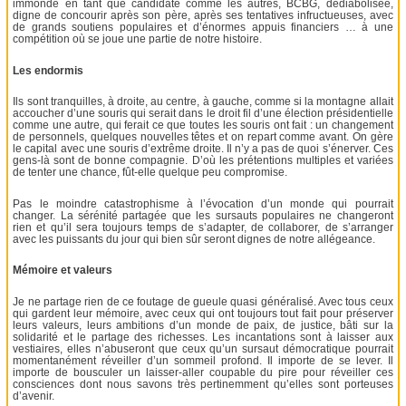
immonde en tant que candidate comme les autres, BCBG, dédiabolisée,
digne de concourir après son père, après ses tentatives infructueuses, avec
de grands soutiens populaires et d’énormes appuis financiers … à une
compétition où se joue une partie de notre histoire.
Les endormis
Ils sont tranquilles, à droite, au centre, à gauche, comme si la montagne allait
accoucher d’une souris qui serait dans le droit fil d’une élection présidentielle
comme une autre, qui ferait ce que toutes les souris ont fait : un changement
de personnels, quelques nouvelles têtes et on repart comme avant. On gère
le capital avec une souris d’extrême droite. Il n’y a pas de quoi s’énerver. Ces
gens-là sont de bonne compagnie. D’où les prétentions multiples et variées
de tenter une chance, fût-elle quelque peu compromise.
Pas le moindre catastrophisme à l’évocation d’un monde qui pourrait
changer. La sérénité partagée que les sursauts populaires ne changeront
rien et qu’il sera toujours temps de s’adapter, de collaborer, de s’arranger
avec les puissants du jour qui bien sûr seront dignes de notre allégeance.
Mémoire et valeurs
Je ne partage rien de ce foutage de gueule quasi généralisé. Avec tous ceux
qui gardent leur mémoire, avec ceux qui ont toujours tout fait pour préserver
leurs valeurs, leurs ambitions d’un monde de paix, de justice, bâti sur la
solidarité et le partage des richesses. Les incantations sont à laisser aux
vestiaires, elles n’abuseront que ceux qu’un sursaut démocratique pourrait
momentanément réveiller d’un sommeil profond. Il importe de se lever. Il
importe de bousculer un laisser-aller coupable du pire pour réveiller ces
consciences dont nous savons très pertinemment qu’elles sont porteuses
d’avenir.