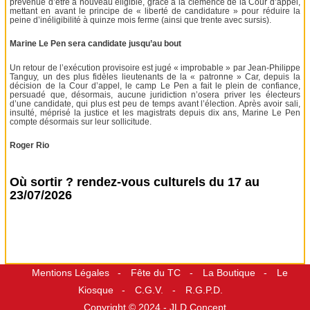
prévenue d’être à nouveau éligible, grâce à la clémence de la Cour d’appel,
mettant en avant le principe de « liberté de candidature » pour réduire la
peine d’inéligibilité à quinze mois ferme (ainsi que trente avec sursis).
Marine Le Pen sera candidate jusqu’au bout
Un retour de l’exécution provisoire est jugé « improbable » par Jean-Philippe
Tanguy, un des plus fidèles lieutenants de la « patronne » Car, depuis la
décision de la Cour d’appel, le camp Le Pen a fait le plein de confiance,
persuadé que, désormais, aucune juridiction n’osera priver les électeurs
d’une candidate, qui plus est peu de temps avant l’élection. Après avoir sali,
insulté, méprisé la justice et les magistrats depuis dix ans, Marine Le Pen
compte désormais sur leur sollicitude.
Roger Rio
Où sortir ? rendez-vous culturels du 17 au
23/07/2026
Mentions Légales
Fête du TC
La Boutique
Le
Kiosque
C.G.V.
R.G.P.D.
Copyright © 2024 -
JLD Concept