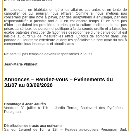
En attendant, on blablate, on gère les affaires courantes et on tente de
camoufler ce qui pourrait nous effrayer. Comme si nous n’étions pas
concernés par une note à payer, par des adaptations à envisager, par des
responsabilités à prendre tant qu’il en est encore temps. Et ce n’est pas
d’hier que datent les premières alertes que la culture traditionnelle n’a pas
prises au sérieux. Le personnel politique a fait la sourde oreille et a laissé les
écolos patentés s’occuper de façon très désordonnée d’une dérive dont il est
loisible aujourd’hui de mesurer les effets. Et tous de sombrer dans une
panade qui leur reste extérieure et dont les spécialistes disent avoir du mal à
comprendre tous les tenants et aboutissants.
Ne serait-il pas temps de devenir responsables ? Tous !
Jean-Marie Philibert
Annonces – Rendez-vous – Événements du
31/07 au 03/09/2026
Hommage à Jean Jaurès
Vendredi 31 juillet à 11h – Jardin Terrus, Boulevard des Pyrénées –
Perpignan.
Distribution de tracts aux estivants
Samedi 1eraoût de 10h à 12h – Péages autoroutiers Perpignan Sud,