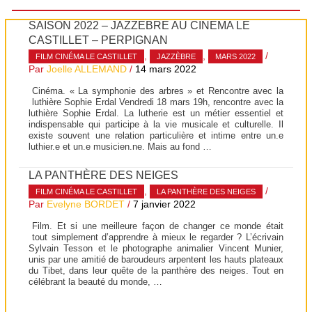
SAISON 2022 – JAZZÈBRE AU CINÉMA LE
CASTILLET – PERPIGNAN
,
,
/
FILM CINÉMA LE CASTILLET
JAZZÈBRE
MARS 2022
Par
Joelle ALLEMAND
/
14 mars 2022
Cinéma. « La symphonie des arbres » et Rencontre avec la
luthière Sophie Erdal Vendredi 18 mars 19h, rencontre avec la
luthière Sophie Erdal. La lutherie est un métier essentiel et
indispensable qui participe à la vie musicale et culturelle. Il
existe souvent une relation particulière et intime entre un.e
luthier.e et un.e musicien.ne. Mais au fond …
LA PANTHÈRE DES NEIGES
,
/
FILM CINÉMA LE CASTILLET
LA PANTHÈRE DES NEIGES
Par
Evelyne BORDET
/
7 janvier 2022
Film. Et si une meilleure façon de changer ce monde était
tout simplement d’apprendre à mieux le regarder ? L’écrivain
Sylvain Tesson et le photographe animalier Vincent Munier,
unis par une amitié de baroudeurs arpentent les hauts plateaux
du Tibet, dans leur quête de la panthère des neiges. Tout en
célébrant la beauté du monde, …