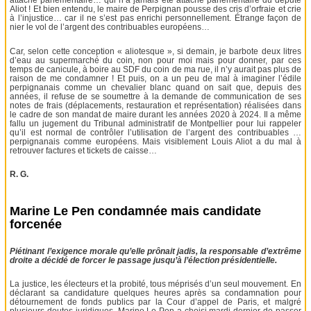
attaché parlementaire… qui n’a jamais été attaché parlementaire du député
Aliot ! Et bien entendu, le maire de Perpignan pousse des cris d’orfraie et crie
à l’injustice… car il ne s’est pas enrichi personnellement. Étrange façon de
nier le vol de l’argent des contribuables européens…
Car, selon cette conception « aliotesque », si demain, je barbote deux litres
d’eau au supermarché du coin, non pour moi mais pour donner, par ces
temps de canicule, à boire au SDF du coin de ma rue, il n’y aurait pas plus de
raison de me condamner ! Et puis, on a un peu de mal à imaginer l’édile
perpignanais comme un chevalier blanc quand on sait que, depuis des
années, il refuse de se soumettre à la demande de communication de ses
notes de frais (déplacements, restauration et représentation) réalisées dans
le cadre de son mandat de maire durant les années 2020 à 2024. Il a même
fallu un jugement du Tribunal administratif de Montpellier pour lui rappeler
qu’il est normal de contrôler l’utilisation de l’argent des contribuables …
perpignanais comme européens. Mais visiblement Louis Aliot a du mal à
retrouver factures et tickets de caisse…
R. G.
Marine Le Pen condamnée mais candidate
forcenée
Piétinant l’exigence morale qu’elle prônait jadis, la responsable d’extrême
droite a décidé de forcer le passage jusqu’à l’élection présidentielle.
La justice, les électeurs et la probité, tous méprisés d’un seul mouvement. En
déclarant sa candidature quelques heures après sa condamnation pour
détournement de fonds publics par la Cour d’appel de Paris, et malgré