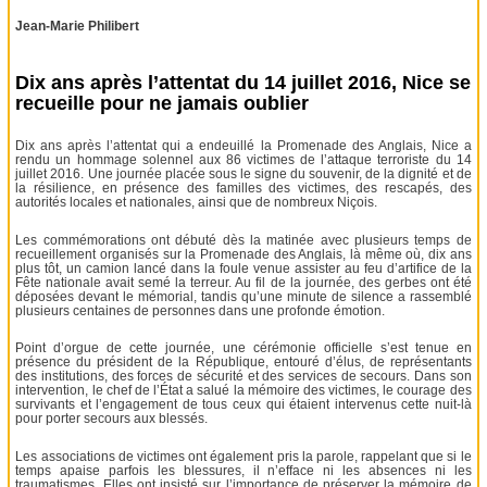
Jean-Marie Philibert
Dix ans après l’attentat du 14 juillet 2016, Nice se
recueille pour ne jamais oublier
Dix ans après l’attentat qui a endeuillé la Promenade des Anglais, Nice a
rendu un hommage solennel aux 86 victimes de l’attaque terroriste du 14
juillet 2016. Une journée placée sous le signe du souvenir, de la dignité et de
la résilience, en présence des familles des victimes, des rescapés, des
autorités locales et nationales, ainsi que de nombreux Niçois.
Les commémorations ont débuté dès la matinée avec plusieurs temps de
recueillement organisés sur la Promenade des Anglais, là même où, dix ans
plus tôt, un camion lancé dans la foule venue assister au feu d’artifice de la
Fête nationale avait semé la terreur. Au fil de la journée, des gerbes ont été
déposées devant le mémorial, tandis qu’une minute de silence a rassemblé
plusieurs centaines de personnes dans une profonde émotion.
Point d’orgue de cette journée, une cérémonie officielle s’est tenue en
présence du président de la République, entouré d’élus, de représentants
des institutions, des forces de sécurité et des services de secours. Dans son
intervention, le chef de l’État a salué la mémoire des victimes, le courage des
survivants et l’engagement de tous ceux qui étaient intervenus cette nuit-là
pour porter secours aux blessés.
Les associations de victimes ont également pris la parole, rappelant que si le
temps apaise parfois les blessures, il n’efface ni les absences ni les
traumatismes. Elles ont insisté sur l’importance de préserver la mémoire de