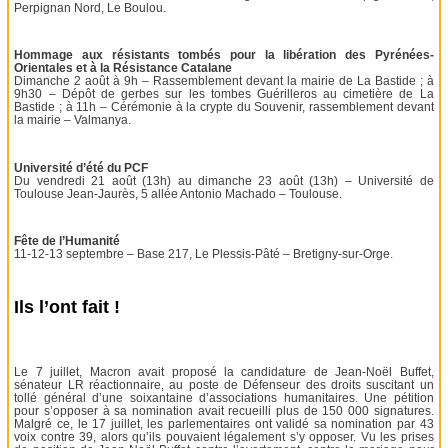
Perpignan Nord, Le Boulou.
Hommage aux résistants tombés pour la libération des Pyrénées-
Orientales et à la Résistance Catalane
Dimanche 2 août à 9h – Rassemblement devant la mairie de La Bastide ; à
9h30 – Dépôt de gerbes sur les tombes Guérilleros au cimetière de La
Bastide ; à 11h – Cérémonie à la crypte du Souvenir, rassemblement devant
la mairie – Valmanya.
Université d’été du PCF
Du vendredi 21 août (13h) au dimanche 23 août (13h) – Université de
Toulouse Jean-Jaurès, 5 allée Antonio Machado – Toulouse.
Fête de l’Humanité
11-12-13 septembre – Base 217, Le Plessis-Pâté – Bretigny-sur-Orge.
Ils l’ont fait !
Le 7 juillet, Macron avait proposé la candidature de Jean-Noël Buffet,
sénateur LR réactionnaire, au poste de Défenseur des droits suscitant un
tollé général d’une soixantaine d’associations humanitaires. Une pétition
pour s’opposer à sa nomination avait recueilli plus de 150 000 signatures.
Malgré ce, le 17 juillet, les parlementaires ont validé sa nomination par 43
voix contre 39, alors qu’ils pouvaient légalement s’y opposer. Vu les prises