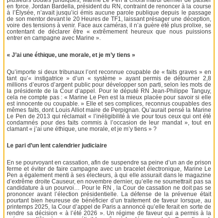
plusieurs doutes juridiques, Marine Le Pen a choisi mardi dernier de passer
en force. Jordan Bardella, président du RN, contraint de renoncer à la course
à l’Élysée, n’avait jusqu’ici émis aucune parole publique depuis le passage
de son mentor devant le 20 Heures de TF1, laissant présager une déception,
voire des tensions à venir. Face aux caméras, il n’a guère été plus prolixe, se
contentant de déclarer être « extrêmement heureux que nous puissions
entrer en campagne avec Marine ».
« J’ai une éthique, une morale, et je m’y tiens »
Qu’importe si deux tribunaux l’ont reconnue coupable de « faits graves » en
tant qu’« instigatrice » d’un « système » ayant permis de détourner 2,8
millions d’euros d’argent public pour développer son parti, selon les mots de
la présidente de la Cour d’appel. Pour le député RN Jean-Philippe Tanguy,
cela ne compte pas : « Marine Le Pen est la mieux placée pour savoir si elle
est innocente ou coupable. » Elle et ses complices, reconnus coupables des
mêmes faits, dont Louis Alliot maire de Perpignan. Qu’aurait pensé la Marine
Le Pen de 2013 qui réclamait « l’inéligibilité à vie pour tous ceux qui ont été
condamnés pour des faits commis à l’occasion de leur mandat », tout en
clamant « j’ai une éthique, une morale, et je m’y tiens » ?
Le pari d’un lent calendrier judiciaire
En se pourvoyant en cassation, afin de suspendre sa peine d’un an de prison
ferme et éviter de faire campagne avec un bracelet électronique, Marine Le
Pen a également menti à ses électeurs, à qui elle assurait dans le magazine
d’extrême droite Causeur, en novembre dernier, qu’elle ne soumettrait pas sa
candidature à un pourvoi… Pour le RN , la Cour de cassation ne doit pas se
prononcer avant l’élection présidentielle. La défense de la prévenue était
pourtant bien heureuse de bénéficier d’un traitement de faveur lorsque, au
printemps 2025, la Cour d’appel de Paris a annoncé qu’elle ferait en sorte de
rendre sa décision « à l’été 2026 ». Un régime de faveur qui a permis à la