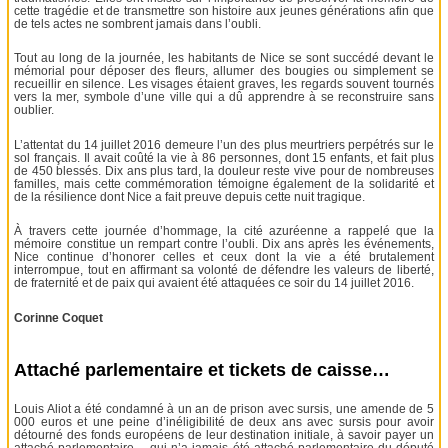
cette tragédie et de transmettre son histoire aux jeunes générations afin que
de tels actes ne sombrent jamais dans l’oubli.
Tout au long de la journée, les habitants de Nice se sont succédé devant le
mémorial pour déposer des fleurs, allumer des bougies ou simplement se
recueillir en silence. Les visages étaient graves, les regards souvent tournés
vers la mer, symbole d’une ville qui a dû apprendre à se reconstruire sans
oublier.
L’attentat du 14 juillet 2016 demeure l’un des plus meurtriers perpétrés sur le
sol français. Il avait coûté la vie à 86 personnes, dont 15 enfants, et fait plus
de 450 blessés. Dix ans plus tard, la douleur reste vive pour de nombreuses
familles, mais cette commémoration témoigne également de la solidarité et
de la résilience dont Nice a fait preuve depuis cette nuit tragique.
À travers cette journée d’hommage, la cité azuréenne a rappelé que la
mémoire constitue un rempart contre l’oubli. Dix ans après les événements,
Nice continue d’honorer celles et ceux dont la vie a été brutalement
interrompue, tout en affirmant sa volonté de défendre les valeurs de liberté,
de fraternité et de paix qui avaient été attaquées ce soir du 14 juillet 2016.
Corinne Coquet
Attaché parlementaire et tickets de caisse…
Louis Aliot a été condamné à un an de prison avec sursis, une amende de 5
000 euros et une peine d’inéligibilité de deux ans avec sursis pour avoir
détourné des fonds européens de leur destination initiale, à savoir payer un