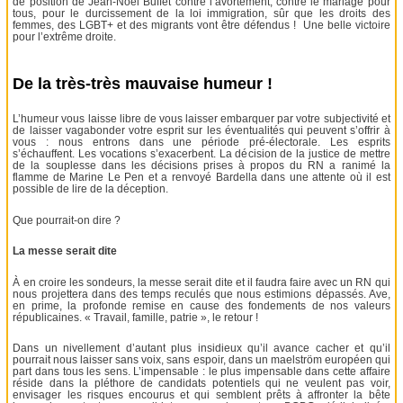
de position de Jean-Noël Buffet contre l’avortement, contre le mariage pour
tous, pour le durcissement de la loi immigration, sûr que les droits des
femmes, des LGBT+ et des migrants vont être défendus ! Une belle victoire
pour l’extrême droite.
De la très-très mauvaise humeur !
L’humeur vous laisse libre de vous laisser embarquer par votre subjectivité et
de laisser vagabonder votre esprit sur les éventualités qui peuvent s’offrir à
vous : nous entrons dans une période pré-électorale. Les esprits
s’échauffent. Les vocations s’exacerbent. La décision de la justice de mettre
de la souplesse dans les décisions prises à propos du RN a ranimé la
flamme de Marine Le Pen et a renvoyé Bardella dans une attente où il est
possible de lire de la déception.
Que pourrait-on dire ?
La messe serait dite
À en croire les sondeurs, la messe serait dite et il faudra faire avec un RN qui
nous projettera dans des temps reculés que nous estimions dépassés. Ave,
en prime, la profonde remise en cause des fondements de nos valeurs
républicaines. « Travail, famille, patrie », le retour !
Dans un nivellement d’autant plus insidieux qu’il avance cacher et qu’il
pourrait nous laisser sans voix, sans espoir, dans un maelström européen qui
part dans tous les sens. L’impensable : le plus impensable dans cette affaire
réside dans la pléthore de candidats potentiels qui ne veulent pas voir,
envisager les risques encourus et qui semblent prêts à affronter la bête