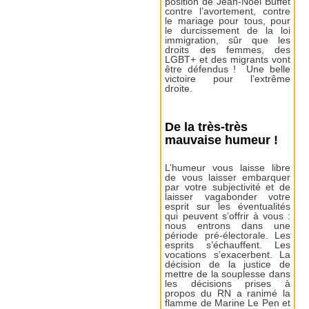
position de Jean-Noël Buffet
contre l’avortement, contre
le mariage pour tous, pour
le durcissement de la loi
immigration, sûr que les
droits des femmes, des
LGBT+ et des migrants vont
être défendus ! Une belle
victoire pour l’extrême
droite.
De la très-très
mauvaise humeur !
L’humeur vous laisse libre
de vous laisser embarquer
par votre subjectivité et de
laisser vagabonder votre
esprit sur les éventualités
qui peuvent s’offrir à vous :
nous entrons dans une
période pré-électorale. Les
esprits s’échauffent. Les
vocations s’exacerbent. La
décision de la justice de
mettre de la souplesse dans
les décisions prises à
propos du RN a ranimé la
flamme de Marine Le Pen et