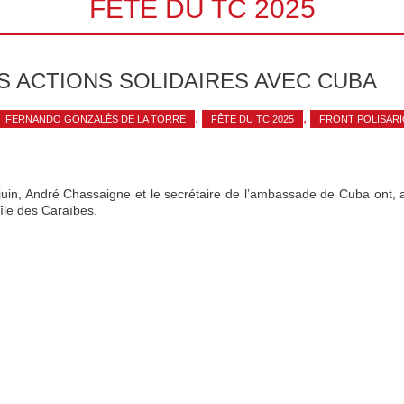
FÊTE DU TC 2025
 ACTIONS SOLIDAIRES AVEC CUBA
,
,
FERNANDO GONZALÈS DE LA TORRE
FÊTE DU TC 2025
FRONT POLISARI
in, André Chassaigne et le secrétaire de l’ambassade de Cuba ont, 
 île des Caraïbes.