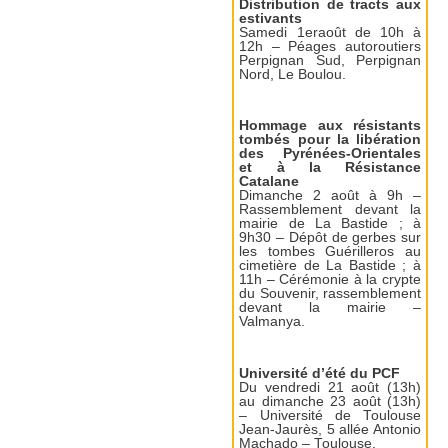
Distribution de tracts aux
estivants
Samedi 1eraoût de 10h à
12h – Péages autoroutiers
Perpignan Sud, Perpignan
Nord, Le Boulou.
Hommage aux résistants
tombés pour la libération
des Pyrénées-Orientales
et à la Résistance
Catalane
Dimanche 2 août à 9h –
Rassemblement devant la
mairie de La Bastide ; à
9h30 – Dépôt de gerbes sur
les tombes Guérilleros au
cimetière de La Bastide ; à
11h – Cérémonie à la crypte
du Souvenir, rassemblement
devant la mairie –
Valmanya.
Université d’été du PCF
Du vendredi 21 août (13h)
au dimanche 23 août (13h)
– Université de Toulouse
Jean-Jaurès, 5 allée Antonio
Machado – Toulouse.