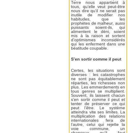
Terre nous appartient à
tous, qu’elle veut peut-être
nous dire qu’il ne serait pas
inutile de modifier nos
habitudes, que les
prophètes de malheur, aussi
puissants soient-ils, qui
alimentent le déni, soient
mis à la raison et sortent
d’optimismes inconsidérés
qui les enferment dans une
béatitude coupable.
S’en sortir comme il peut
Certes, les situations sont
diverses : les catastrophes
ne sont pas équitablement
réparties, les richesses non
plus. Les emmerdements en
tous genres se multiplient.
Souvent, ils laissent chacun
s’en sortir comme il peut et
tenter de préserver ce qui
peut l’être. Le système
atteindra vite ses limites. La
multiplication des relations
internationales fera de
l’autre, celui qui rejette la
voie commune, un
chanceux qu’il faut