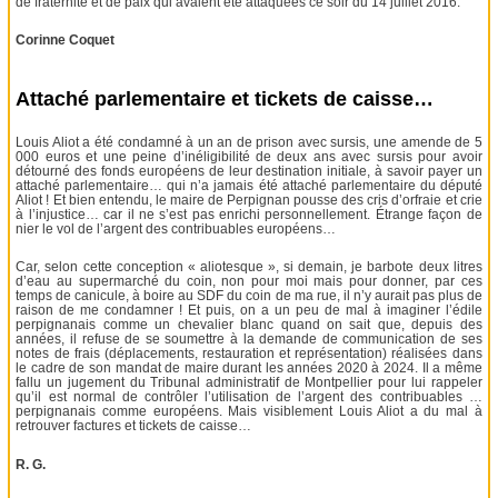
de fraternité et de paix qui avaient été attaquées ce soir du 14 juillet 2016.
Corinne Coquet
Attaché parlementaire et tickets de caisse…
Louis Aliot a été condamné à un an de prison avec sursis, une amende de 5
000 euros et une peine d’inéligibilité de deux ans avec sursis pour avoir
détourné des fonds européens de leur destination initiale, à savoir payer un
attaché parlementaire… qui n’a jamais été attaché parlementaire du député
Aliot ! Et bien entendu, le maire de Perpignan pousse des cris d’orfraie et crie
à l’injustice… car il ne s’est pas enrichi personnellement. Étrange façon de
nier le vol de l’argent des contribuables européens…
Car, selon cette conception « aliotesque », si demain, je barbote deux litres
d’eau au supermarché du coin, non pour moi mais pour donner, par ces
temps de canicule, à boire au SDF du coin de ma rue, il n’y aurait pas plus de
raison de me condamner ! Et puis, on a un peu de mal à imaginer l’édile
perpignanais comme un chevalier blanc quand on sait que, depuis des
années, il refuse de se soumettre à la demande de communication de ses
notes de frais (déplacements, restauration et représentation) réalisées dans
le cadre de son mandat de maire durant les années 2020 à 2024. Il a même
fallu un jugement du Tribunal administratif de Montpellier pour lui rappeler
qu’il est normal de contrôler l’utilisation de l’argent des contribuables …
perpignanais comme européens. Mais visiblement Louis Aliot a du mal à
retrouver factures et tickets de caisse…
R. G.