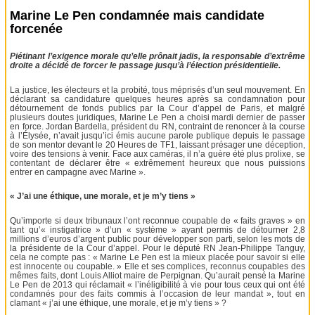
Marine Le Pen condamnée mais candidate
forcenée
Piétinant l’exigence morale qu’elle prônait jadis, la responsable d’extrême
droite a décidé de forcer le passage jusqu’à l’élection présidentielle.
La justice, les électeurs et la probité, tous méprisés d’un seul mouvement. En
déclarant sa candidature quelques heures après sa condamnation pour
détournement de fonds publics par la Cour d’appel de Paris, et malgré
plusieurs doutes juridiques, Marine Le Pen a choisi mardi dernier de passer
en force. Jordan Bardella, président du RN, contraint de renoncer à la course
à l’Élysée, n’avait jusqu’ici émis aucune parole publique depuis le passage
de son mentor devant le 20 Heures de TF1, laissant présager une déception,
voire des tensions à venir. Face aux caméras, il n’a guère été plus prolixe, se
contentant de déclarer être « extrêmement heureux que nous puissions
entrer en campagne avec Marine ».
« J’ai une éthique, une morale, et je m’y tiens »
Qu’importe si deux tribunaux l’ont reconnue coupable de « faits graves » en
tant qu’« instigatrice » d’un « système » ayant permis de détourner 2,8
millions d’euros d’argent public pour développer son parti, selon les mots de
la présidente de la Cour d’appel. Pour le député RN Jean-Philippe Tanguy,
cela ne compte pas : « Marine Le Pen est la mieux placée pour savoir si elle
est innocente ou coupable. » Elle et ses complices, reconnus coupables des
mêmes faits, dont Louis Alliot maire de Perpignan. Qu’aurait pensé la Marine
Le Pen de 2013 qui réclamait « l’inéligibilité à vie pour tous ceux qui ont été
condamnés pour des faits commis à l’occasion de leur mandat », tout en
clamant « j’ai une éthique, une morale, et je m’y tiens » ?