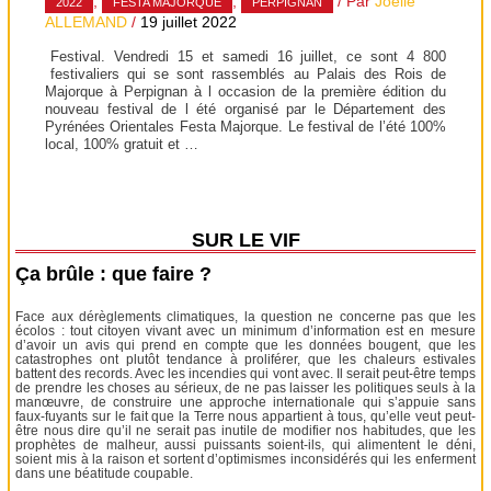
,
,
/ Par
Joelle
2022
FESTA MAJORQUE
PERPIGNAN
ALLEMAND
/
19 juillet 2022
Festival. Vendredi 15 et samedi 16 juillet, ce sont 4 800
festivaliers qui se sont rassemblés au Palais des Rois de
Majorque à Perpignan à l occasion de la première édition du
nouveau festival de l été organisé par le Département des
Pyrénées Orientales Festa Majorque. Le festival de l’été 100%
local, 100% gratuit et …
SUR LE VIF
Ça brûle : que faire ?
Face aux dérèglements climatiques, la question ne concerne pas que les
écolos : tout citoyen vivant avec un minimum d’information est en mesure
d’avoir un avis qui prend en compte que les données bougent, que les
catastrophes ont plutôt tendance à proliférer, que les chaleurs estivales
battent des records. Avec les incendies qui vont avec. Il serait peut-être temps
de prendre les choses au sérieux, de ne pas laisser les politiques seuls à la
manœuvre, de construire une approche internationale qui s’appuie sans
faux-fuyants sur le fait que la Terre nous appartient à tous, qu’elle veut peut-
être nous dire qu’il ne serait pas inutile de modifier nos habitudes, que les
prophètes de malheur, aussi puissants soient-ils, qui alimentent le déni,
soient mis à la raison et sortent d’optimismes inconsidérés qui les enferment
dans une béatitude coupable.