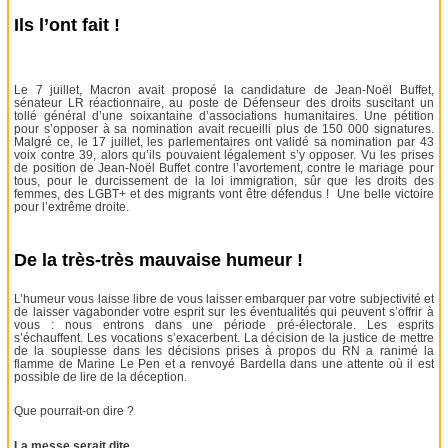
Ils l’ont fait !
Le 7 juillet, Macron avait proposé la candidature de Jean-Noël Buffet,
sénateur LR réactionnaire, au poste de Défenseur des droits suscitant un
tollé général d’une soixantaine d’associations humanitaires. Une pétition
pour s’opposer à sa nomination avait recueilli plus de 150 000 signatures.
Malgré ce, le 17 juillet, les parlementaires ont validé sa nomination par 43
voix contre 39, alors qu’ils pouvaient légalement s’y opposer. Vu les prises
de position de Jean-Noël Buffet contre l’avortement, contre le mariage pour
tous, pour le durcissement de la loi immigration, sûr que les droits des
femmes, des LGBT+ et des migrants vont être défendus ! Une belle victoire
pour l’extrême droite.
De la très-très mauvaise humeur !
L’humeur vous laisse libre de vous laisser embarquer par votre subjectivité et
de laisser vagabonder votre esprit sur les éventualités qui peuvent s’offrir à
vous : nous entrons dans une période pré-électorale. Les esprits
s’échauffent. Les vocations s’exacerbent. La décision de la justice de mettre
de la souplesse dans les décisions prises à propos du RN a ranimé la
flamme de Marine Le Pen et a renvoyé Bardella dans une attente où il est
possible de lire de la déception.
Que pourrait-on dire ?
La messe serait dite