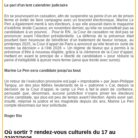
Le pari d’un lent calendrier judiciaire
En se pourvoyant en cassation, afin de suspendre sa peine d’un an de prison
ferme et éviter de faire campagne avec un bracelet électronique, Marine Le
Pen a également menti à ses électeurs, à qui elle assurait dans le magazine
d’extrême droite Causeur, en novembre dernier, qu’elle ne soumettrait pas sa
candidature à un pourvoi… Pour le RN , la Cour de cassation ne doit pas se
prononcer avant l’élection présidentielle. La défense de la prévenue était
pourtant bien heureuse de bénéficier d’un traitement de faveur lorsque, au
printemps 2025, la Cour d’appel de Paris a annoncé qu’elle ferait en sorte de
rendre sa décision « à l’été 2026 ». Un régime de faveur qui a permis à la
prévenue d’être à nouveau éligible, grâce à la clémence de la Cour d’appel,
mettant en avant le principe de « liberté de candidature » pour réduire la
peine d’inéligibilité à quinze mois ferme (ainsi que trente avec sursis).
Marine Le Pen sera candidate jusqu’au bout
Un retour de l’exécution provisoire est jugé « improbable » par Jean-Philippe
Tanguy, un des plus fidèles lieutenants de la « patronne » Car, depuis la
décision de la Cour d’appel, le camp Le Pen a fait le plein de confiance,
persuadé que, désormais, aucune juridiction n’osera priver les électeurs
d’une candidate, qui plus est peu de temps avant l’élection. Après avoir sali,
insulté, méprisé la justice et les magistrats depuis dix ans, Marine Le Pen
compte désormais sur leur sollicitude.
Roger Rio
Où sortir ? rendez-vous culturels du 17 au