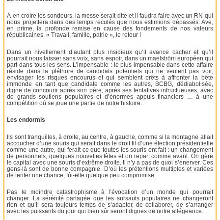
À en croire les sondeurs, la messe serait dite et il faudra faire avec un RN qui
nous projettera dans des temps reculés que nous estimions dépassés. Ave,
en prime, la profonde remise en cause des fondements de nos valeurs
républicaines. « Travail, famille, patrie », le retour !
Dans un nivellement d’autant plus insidieux qu’il avance cacher et qu’il
pourrait nous laisser sans voix, sans espoir, dans un maelström européen qui
part dans tous les sens. L’impensable : le plus impensable dans cette affaire
réside dans la pléthore de candidats potentiels qui ne veulent pas voir,
envisager les risques encourus et qui semblent prêts à affronter la bête
immonde en tant que candidate comme les autres, BCBG, dédiabolisée,
digne de concourir après son père, après ses tentatives infructueuses, avec
de grands soutiens populaires et d’énormes appuis financiers … à une
compétition où se joue une partie de notre histoire.
Les endormis
Ils sont tranquilles, à droite, au centre, à gauche, comme si la montagne allait
accoucher d’une souris qui serait dans le droit fil d’une élection présidentielle
comme une autre, qui ferait ce que toutes les souris ont fait : un changement
de personnels, quelques nouvelles têtes et on repart comme avant. On gère
le capital avec une souris d’extrême droite. Il n’y a pas de quoi s’énerver. Ces
gens-là sont de bonne compagnie. D’où les prétentions multiples et variées
de tenter une chance, fût-elle quelque peu compromise.
Pas le moindre catastrophisme à l’évocation d’un monde qui pourrait
changer. La sérénité partagée que les sursauts populaires ne changeront
rien et qu’il sera toujours temps de s’adapter, de collaborer, de s’arranger
avec les puissants du jour qui bien sûr seront dignes de notre allégeance.