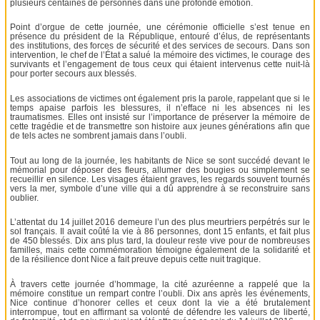
plusieurs centaines de personnes dans une profonde émotion.
Point d’orgue de cette journée, une cérémonie officielle s’est tenue en
présence du président de la République, entouré d’élus, de représentants
des institutions, des forces de sécurité et des services de secours. Dans son
intervention, le chef de l’État a salué la mémoire des victimes, le courage des
survivants et l’engagement de tous ceux qui étaient intervenus cette nuit-là
pour porter secours aux blessés.
Les associations de victimes ont également pris la parole, rappelant que si le
temps apaise parfois les blessures, il n’efface ni les absences ni les
traumatismes. Elles ont insisté sur l’importance de préserver la mémoire de
cette tragédie et de transmettre son histoire aux jeunes générations afin que
de tels actes ne sombrent jamais dans l’oubli.
Tout au long de la journée, les habitants de Nice se sont succédé devant le
mémorial pour déposer des fleurs, allumer des bougies ou simplement se
recueillir en silence. Les visages étaient graves, les regards souvent tournés
vers la mer, symbole d’une ville qui a dû apprendre à se reconstruire sans
oublier.
L’attentat du 14 juillet 2016 demeure l’un des plus meurtriers perpétrés sur le
sol français. Il avait coûté la vie à 86 personnes, dont 15 enfants, et fait plus
de 450 blessés. Dix ans plus tard, la douleur reste vive pour de nombreuses
familles, mais cette commémoration témoigne également de la solidarité et
de la résilience dont Nice a fait preuve depuis cette nuit tragique.
À travers cette journée d’hommage, la cité azuréenne a rappelé que la
mémoire constitue un rempart contre l’oubli. Dix ans après les événements,
Nice continue d’honorer celles et ceux dont la vie a été brutalement
interrompue, tout en affirmant sa volonté de défendre les valeurs de liberté,