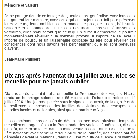
Mémoire et valeurs
Je ne partage rien de ce foutage de gueule quasi généralisé. Avec tous ceux
qui gardent leur mémoire, avec ceux qui ont toujours tout fait pour préserver
leurs valeurs, leurs ambitions d’un monde de paix, de justice, bâti sur la
solidarité et le partage des richesses. Les incantations sont à laisser aux
vestiaires, elles n’abuseront que ceux qu’un sursaut démocratique pourrait
momentanément réveiller d’un sommeil profond. Il importe de se lever. Il
importe de bousculer un laisser-aller coupable du pire pour réveiller ces
consciences dont nous savons très pertinemment qu’elles sont porteuses
d’avenir.
Jean-Marie Philibert
Dix ans après l’attentat du 14 juillet 2016, Nice se
recueille pour ne jamais oublier
Dix ans après l’attentat qui a endeuillé la Promenade des Anglais, Nice a
rendu un hommage solennel aux 86 victimes de l’attaque terroriste du 14
juillet 2016. Une journée placée sous le signe du souvenir, de la dignité et de
la résilience, en présence des familles des victimes, des rescapés, des
autorités locales et nationales, ainsi que de nombreux Niçois.
Les commémorations ont débuté dès la matinée avec plusieurs temps de
recueillement organisés sur la Promenade des Anglais, là même où, dix ans
plus tôt, un camion lancé dans la foule venue assister au feu d’artifice de la
Fête nationale avait semé la terreur. Au fil de la journée, des gerbes ont été
déposées devant le mémorial, tandis qu’une minute de silence a rassemblé