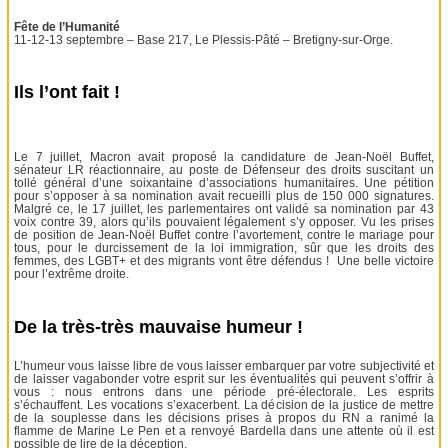
Fête de l’Humanité
11-12-13 septembre – Base 217, Le Plessis-Pâté – Bretigny-sur-Orge.
Ils l’ont fait !
Le 7 juillet, Macron avait proposé la candidature de Jean-Noël Buffet,
sénateur LR réactionnaire, au poste de Défenseur des droits suscitant un
tollé général d’une soixantaine d’associations humanitaires. Une pétition
pour s’opposer à sa nomination avait recueilli plus de 150 000 signatures.
Malgré ce, le 17 juillet, les parlementaires ont validé sa nomination par 43
voix contre 39, alors qu’ils pouvaient légalement s’y opposer. Vu les prises
de position de Jean-Noël Buffet contre l’avortement, contre le mariage pour
tous, pour le durcissement de la loi immigration, sûr que les droits des
femmes, des LGBT+ et des migrants vont être défendus ! Une belle victoire
pour l’extrême droite.
De la très-très mauvaise humeur !
L’humeur vous laisse libre de vous laisser embarquer par votre subjectivité et
de laisser vagabonder votre esprit sur les éventualités qui peuvent s’offrir à
vous : nous entrons dans une période pré-électorale. Les esprits
s’échauffent. Les vocations s’exacerbent. La décision de la justice de mettre
de la souplesse dans les décisions prises à propos du RN a ranimé la
flamme de Marine Le Pen et a renvoyé Bardella dans une attente où il est
possible de lire de la déception.