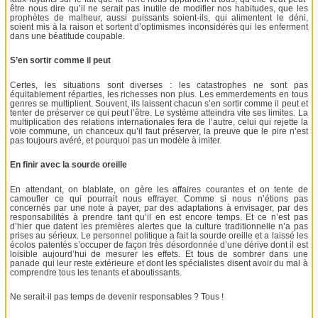
être nous dire qu’il ne serait pas inutile de modifier nos habitudes, que les
prophètes de malheur, aussi puissants soient-ils, qui alimentent le déni,
soient mis à la raison et sortent d’optimismes inconsidérés qui les enferment
dans une béatitude coupable.
S’en sortir comme il peut
Certes, les situations sont diverses : les catastrophes ne sont pas
équitablement réparties, les richesses non plus. Les emmerdements en tous
genres se multiplient. Souvent, ils laissent chacun s’en sortir comme il peut et
tenter de préserver ce qui peut l’être. Le système atteindra vite ses limites. La
multiplication des relations internationales fera de l’autre, celui qui rejette la
voie commune, un chanceux qu’il faut préserver, la preuve que le pire n’est
pas toujours avéré, et pourquoi pas un modèle à imiter.
En finir avec la sourde oreille
En attendant, on blablate, on gère les affaires courantes et on tente de
camoufler ce qui pourrait nous effrayer. Comme si nous n’étions pas
concernés par une note à payer, par des adaptations à envisager, par des
responsabilités à prendre tant qu’il en est encore temps. Et ce n’est pas
d’hier que datent les premières alertes que la culture traditionnelle n’a pas
prises au sérieux. Le personnel politique a fait la sourde oreille et a laissé les
écolos patentés s’occuper de façon très désordonnée d’une dérive dont il est
loisible aujourd’hui de mesurer les effets. Et tous de sombrer dans une
panade qui leur reste extérieure et dont les spécialistes disent avoir du mal à
comprendre tous les tenants et aboutissants.
Ne serait-il pas temps de devenir responsables ? Tous !