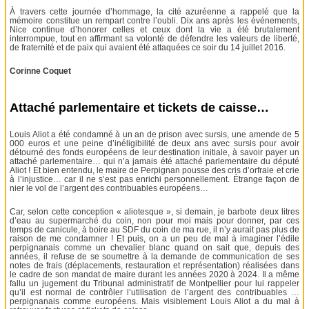
À travers cette journée d’hommage, la cité azuréenne a rappelé que la
mémoire constitue un rempart contre l’oubli. Dix ans après les événements,
Nice continue d’honorer celles et ceux dont la vie a été brutalement
interrompue, tout en affirmant sa volonté de défendre les valeurs de liberté,
de fraternité et de paix qui avaient été attaquées ce soir du 14 juillet 2016.
Corinne Coquet
Attaché parlementaire et tickets de caisse…
Louis Aliot a été condamné à un an de prison avec sursis, une amende de 5
000 euros et une peine d’inéligibilité de deux ans avec sursis pour avoir
détourné des fonds européens de leur destination initiale, à savoir payer un
attaché parlementaire… qui n’a jamais été attaché parlementaire du député
Aliot ! Et bien entendu, le maire de Perpignan pousse des cris d’orfraie et crie
à l’injustice… car il ne s’est pas enrichi personnellement. Étrange façon de
nier le vol de l’argent des contribuables européens…
Car, selon cette conception « aliotesque », si demain, je barbote deux litres
d’eau au supermarché du coin, non pour moi mais pour donner, par ces
temps de canicule, à boire au SDF du coin de ma rue, il n’y aurait pas plus de
raison de me condamner ! Et puis, on a un peu de mal à imaginer l’édile
perpignanais comme un chevalier blanc quand on sait que, depuis des
années, il refuse de se soumettre à la demande de communication de ses
notes de frais (déplacements, restauration et représentation) réalisées dans
le cadre de son mandat de maire durant les années 2020 à 2024. Il a même
fallu un jugement du Tribunal administratif de Montpellier pour lui rappeler
qu’il est normal de contrôler l’utilisation de l’argent des contribuables …
perpignanais comme européens. Mais visiblement Louis Aliot a du mal à