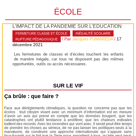
ÉCOLE
L’IMPACT DE LA PANDÉMIE SUR L’ÉDUCATION
,
,
FERMETURE CLASSE ET ÉCOLE
INÉGALITÉ SCOLAIRE
/ Par
Jacques PUMAREDA
/
17
RUPTURE PÉDAGOGIQUE
décembre 2021
Les fermetures de classes et d’écoles touchent les enfants
de manière inégale, car tous ne disposent pas des mêmes
opportunités, outils ou accès nécessaires.
SUR LE VIF
Ça brûle : que faire ?
Face aux dérèglements climatiques, la question ne concerne pas que les
écolos : tout citoyen vivant avec un minimum d’information est en mesure
d’avoir un avis qui prend en compte que les données bougent, que les
catastrophes ont plutôt tendance à proliférer, que les chaleurs estivales
battent des records. Avec les incendies qui vont avec. Il serait peut-être temps
de prendre les choses au sérieux, de ne pas laisser les politiques seuls à la
manœuvre, de construire une approche internationale qui s’appuie sans
faux-fuyants sur le fait que la Terre nous appartient à tous, qu’elle veut peut-