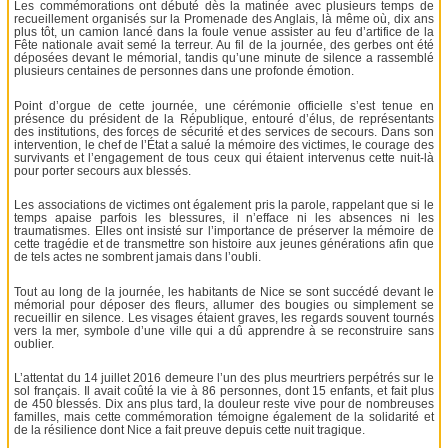
Les commémorations ont débuté dès la matinée avec plusieurs temps de
recueillement organisés sur la Promenade des Anglais, là même où, dix ans
plus tôt, un camion lancé dans la foule venue assister au feu d’artifice de la
Fête nationale avait semé la terreur. Au fil de la journée, des gerbes ont été
déposées devant le mémorial, tandis qu’une minute de silence a rassemblé
plusieurs centaines de personnes dans une profonde émotion.
Point d’orgue de cette journée, une cérémonie officielle s’est tenue en
présence du président de la République, entouré d’élus, de représentants
des institutions, des forces de sécurité et des services de secours. Dans son
intervention, le chef de l’État a salué la mémoire des victimes, le courage des
survivants et l’engagement de tous ceux qui étaient intervenus cette nuit-là
pour porter secours aux blessés.
Les associations de victimes ont également pris la parole, rappelant que si le
temps apaise parfois les blessures, il n’efface ni les absences ni les
traumatismes. Elles ont insisté sur l’importance de préserver la mémoire de
cette tragédie et de transmettre son histoire aux jeunes générations afin que
de tels actes ne sombrent jamais dans l’oubli.
Tout au long de la journée, les habitants de Nice se sont succédé devant le
mémorial pour déposer des fleurs, allumer des bougies ou simplement se
recueillir en silence. Les visages étaient graves, les regards souvent tournés
vers la mer, symbole d’une ville qui a dû apprendre à se reconstruire sans
oublier.
L’attentat du 14 juillet 2016 demeure l’un des plus meurtriers perpétrés sur le
sol français. Il avait coûté la vie à 86 personnes, dont 15 enfants, et fait plus
de 450 blessés. Dix ans plus tard, la douleur reste vive pour de nombreuses
familles, mais cette commémoration témoigne également de la solidarité et
de la résilience dont Nice a fait preuve depuis cette nuit tragique.