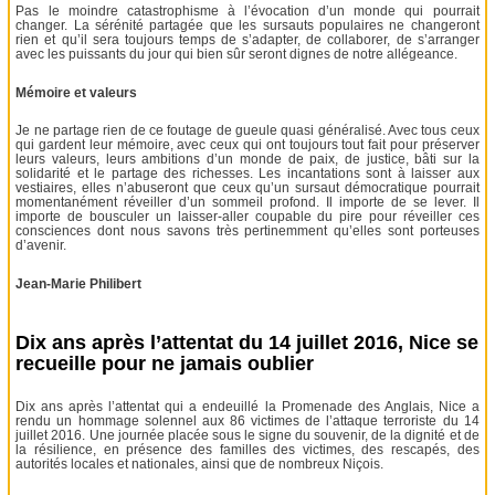
Pas le moindre catastrophisme à l’évocation d’un monde qui pourrait
changer. La sérénité partagée que les sursauts populaires ne changeront
rien et qu’il sera toujours temps de s’adapter, de collaborer, de s’arranger
avec les puissants du jour qui bien sûr seront dignes de notre allégeance.
Mémoire et valeurs
Je ne partage rien de ce foutage de gueule quasi généralisé. Avec tous ceux
qui gardent leur mémoire, avec ceux qui ont toujours tout fait pour préserver
leurs valeurs, leurs ambitions d’un monde de paix, de justice, bâti sur la
solidarité et le partage des richesses. Les incantations sont à laisser aux
vestiaires, elles n’abuseront que ceux qu’un sursaut démocratique pourrait
momentanément réveiller d’un sommeil profond. Il importe de se lever. Il
importe de bousculer un laisser-aller coupable du pire pour réveiller ces
consciences dont nous savons très pertinemment qu’elles sont porteuses
d’avenir.
Jean-Marie Philibert
Dix ans après l’attentat du 14 juillet 2016, Nice se
recueille pour ne jamais oublier
Dix ans après l’attentat qui a endeuillé la Promenade des Anglais, Nice a
rendu un hommage solennel aux 86 victimes de l’attaque terroriste du 14
juillet 2016. Une journée placée sous le signe du souvenir, de la dignité et de
la résilience, en présence des familles des victimes, des rescapés, des
autorités locales et nationales, ainsi que de nombreux Niçois.