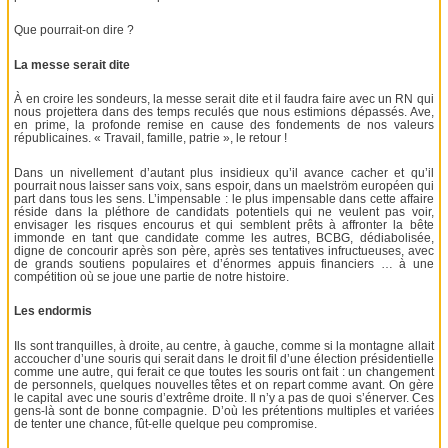
Que pourrait-on dire ?
La messe serait dite
À en croire les sondeurs, la messe serait dite et il faudra faire avec un RN qui
nous projettera dans des temps reculés que nous estimions dépassés. Ave,
en prime, la profonde remise en cause des fondements de nos valeurs
républicaines. « Travail, famille, patrie », le retour !
Dans un nivellement d’autant plus insidieux qu’il avance cacher et qu’il
pourrait nous laisser sans voix, sans espoir, dans un maelström européen qui
part dans tous les sens. L’impensable : le plus impensable dans cette affaire
réside dans la pléthore de candidats potentiels qui ne veulent pas voir,
envisager les risques encourus et qui semblent prêts à affronter la bête
immonde en tant que candidate comme les autres, BCBG, dédiabolisée,
digne de concourir après son père, après ses tentatives infructueuses, avec
de grands soutiens populaires et d’énormes appuis financiers … à une
compétition où se joue une partie de notre histoire.
Les endormis
Ils sont tranquilles, à droite, au centre, à gauche, comme si la montagne allait
accoucher d’une souris qui serait dans le droit fil d’une élection présidentielle
comme une autre, qui ferait ce que toutes les souris ont fait : un changement
de personnels, quelques nouvelles têtes et on repart comme avant. On gère
le capital avec une souris d’extrême droite. Il n’y a pas de quoi s’énerver. Ces
gens-là sont de bonne compagnie. D’où les prétentions multiples et variées
de tenter une chance, fût-elle quelque peu compromise.