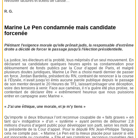
retrouver factures et tickets de caisse…
R. G.
Marine Le Pen condamnée mais candidate
forcenée
Piétinant l’exigence morale qu’elle prônait jadis, la responsable d’extrême
droite a décidé de forcer le passage jusqu’à l’élection présidentielle.
La justice, les électeurs et la probité, tous méprisés d’un seul mouvement. En
déclarant sa candidature quelques heures après sa condamnation pour
détournement de fonds publics par la Cour d’appel de Paris, et malgré
plusieurs doutes juridiques, Marine Le Pen a choisi mardi dernier de passer
en force. Jordan Bardella, président du RN, contraint de renoncer à la course
à l’Élysée, n’avait jusqu’ici émis aucune parole publique depuis le passage
de son mentor devant le 20 Heures de TF1, laissant présager une déception,
voire des tensions à venir. Face aux caméras, il n’a guère été plus prolixe, se
contentant de déclarer être « extrêmement heureux que nous puissions
entrer en campagne avec Marine ».
« J’ai une éthique, une morale, et je m’y tiens »
Qu’importe si deux tribunaux l’ont reconnue coupable de « faits graves » en
tant qu’« instigatrice » d’un « système » ayant permis de détourner 2,8
millions d’euros d’argent public pour développer son parti, selon les mots de
la présidente de la Cour d’appel. Pour le député RN Jean-Philippe Tanguy,
cela ne compte pas : « Marine Le Pen est la mieux placée pour savoir si elle
est innocente ou coupable. » Elle et ses complices, reconnus coupables des