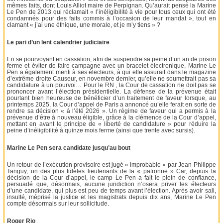
mêmes faits, dont Louis Alliot maire de Perpignan. Qu’aurait pensé la Marine
Le Pen de 2013 qui réclamait « l’inéligibilité à vie pour tous ceux qui ont été
condamnés pour des faits commis à l’occasion de leur mandat », tout en
clamant « j’ai une éthique, une morale, et je m’y tiens » ?
Le pari d’un lent calendrier judiciaire
En se pourvoyant en cassation, afin de suspendre sa peine d’un an de prison
ferme et éviter de faire campagne avec un bracelet électronique, Marine Le
Pen a également menti à ses électeurs, à qui elle assurait dans le magazine
d’extrême droite Causeur, en novembre dernier, qu’elle ne soumettrait pas sa
candidature à un pourvoi… Pour le RN , la Cour de cassation ne doit pas se
prononcer avant l’élection présidentielle. La défense de la prévenue était
pourtant bien heureuse de bénéficier d’un traitement de faveur lorsque, au
printemps 2025, la Cour d’appel de Paris a annoncé qu’elle ferait en sorte de
rendre sa décision « à l’été 2026 ». Un régime de faveur qui a permis à la
prévenue d’être à nouveau éligible, grâce à la clémence de la Cour d’appel,
mettant en avant le principe de « liberté de candidature » pour réduire la
peine d’inéligibilité à quinze mois ferme (ainsi que trente avec sursis).
Marine Le Pen sera candidate jusqu’au bout
Un retour de l’exécution provisoire est jugé « improbable » par Jean-Philippe
Tanguy, un des plus fidèles lieutenants de la « patronne » Car, depuis la
décision de la Cour d’appel, le camp Le Pen a fait le plein de confiance,
persuadé que, désormais, aucune juridiction n’osera priver les électeurs
d’une candidate, qui plus est peu de temps avant l’élection. Après avoir sali,
insulté, méprisé la justice et les magistrats depuis dix ans, Marine Le Pen
compte désormais sur leur sollicitude.
Roger Rio