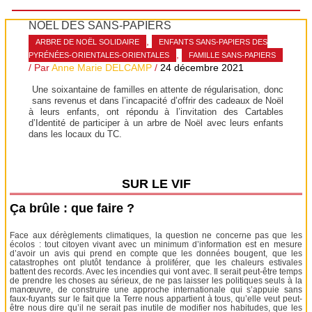
NOËL DES SANS-PAPIERS
,
ARBRE DE NOËL SOLIDAIRE
ENFANTS SANS-PAPIERS DES
,
PYRÉNÉES-ORIENTALES-ORIENTALES
FAMILLE SANS-PAPIERS
/ Par
Anne Marie DELCAMP
/
24 décembre 2021
Une soixantaine de familles en attente de régularisation, donc
sans revenus et dans l’incapacité d’offrir des cadeaux de Noël
à leurs enfants, ont répondu à l’invitation des Cartables
d’Identité de participer à un arbre de Noël avec leurs enfants
dans les locaux du TC.
SUR LE VIF
Ça brûle : que faire ?
Face aux dérèglements climatiques, la question ne concerne pas que les
écolos : tout citoyen vivant avec un minimum d’information est en mesure
d’avoir un avis qui prend en compte que les données bougent, que les
catastrophes ont plutôt tendance à proliférer, que les chaleurs estivales
battent des records. Avec les incendies qui vont avec. Il serait peut-être temps
de prendre les choses au sérieux, de ne pas laisser les politiques seuls à la
manœuvre, de construire une approche internationale qui s’appuie sans
faux-fuyants sur le fait que la Terre nous appartient à tous, qu’elle veut peut-
être nous dire qu’il ne serait pas inutile de modifier nos habitudes, que les