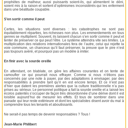
prophètes de malheur, aussi puissants soient-ils, qui alimentent le déni,
soient mis à la raison et sortent d’optimismes inconsidérés qui les enferment
dans une béatitude coupable.
S’en sortir comme il peut
Certes, les situations sont diverses : les catastrophes ne sont pas
équitablement réparties, les richesses non plus. Les emmerdements en tous
genres se multiplient. Souvent, ils laissent chacun s’en sortir comme il peut et
tenter de préserver ce qui peut l’être. Le système atteindra vite ses limites. La
multiplication des relations internationales fera de l’autre, celui qui rejette la
voie commune, un chanceux qu’il faut préserver, la preuve que le pire n’est
pas toujours avéré, et pourquoi pas un modèle à imiter.
En finir avec la sourde oreille
En attendant, on blablate, on gère les affaires courantes et on tente de
camoufler ce qui pourrait nous effrayer. Comme si nous n’étions pas
concernés par une note à payer, par des adaptations à envisager, par des
responsabilités à prendre tant qu’il en est encore temps. Et ce n’est pas
d’hier que datent les premières alertes que la culture traditionnelle n’a pas
prises au sérieux. Le personnel politique a fait la sourde oreille et a laissé les
écolos patentés s’occuper de façon très désordonnée d’une dérive dont il est
loisible aujourd’hui de mesurer les effets. Et tous de sombrer dans une
panade qui leur reste extérieure et dont les spécialistes disent avoir du mal à
comprendre tous les tenants et aboutissants.
Ne serait-il pas temps de devenir responsables ? Tous !
Jean-Marie Philibert