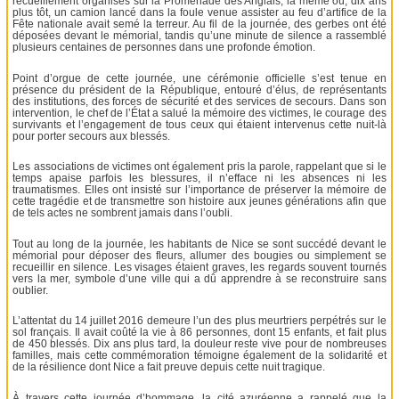
recueillement organisés sur la Promenade des Anglais, là même où, dix ans
plus tôt, un camion lancé dans la foule venue assister au feu d’artifice de la
Fête nationale avait semé la terreur. Au fil de la journée, des gerbes ont été
déposées devant le mémorial, tandis qu’une minute de silence a rassemblé
plusieurs centaines de personnes dans une profonde émotion.
Point d’orgue de cette journée, une cérémonie officielle s’est tenue en
présence du président de la République, entouré d’élus, de représentants
des institutions, des forces de sécurité et des services de secours. Dans son
intervention, le chef de l’État a salué la mémoire des victimes, le courage des
survivants et l’engagement de tous ceux qui étaient intervenus cette nuit-là
pour porter secours aux blessés.
Les associations de victimes ont également pris la parole, rappelant que si le
temps apaise parfois les blessures, il n’efface ni les absences ni les
traumatismes. Elles ont insisté sur l’importance de préserver la mémoire de
cette tragédie et de transmettre son histoire aux jeunes générations afin que
de tels actes ne sombrent jamais dans l’oubli.
Tout au long de la journée, les habitants de Nice se sont succédé devant le
mémorial pour déposer des fleurs, allumer des bougies ou simplement se
recueillir en silence. Les visages étaient graves, les regards souvent tournés
vers la mer, symbole d’une ville qui a dû apprendre à se reconstruire sans
oublier.
L’attentat du 14 juillet 2016 demeure l’un des plus meurtriers perpétrés sur le
sol français. Il avait coûté la vie à 86 personnes, dont 15 enfants, et fait plus
de 450 blessés. Dix ans plus tard, la douleur reste vive pour de nombreuses
familles, mais cette commémoration témoigne également de la solidarité et
de la résilience dont Nice a fait preuve depuis cette nuit tragique.
À travers cette journée d’hommage, la cité azuréenne a rappelé que la