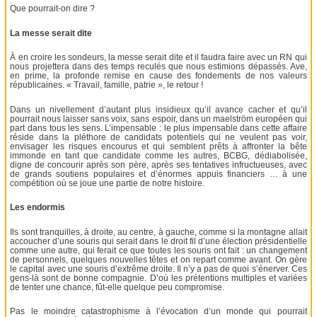
Que pourrait-on dire ?
La messe serait dite
À en croire les sondeurs, la messe serait dite et il faudra faire avec un RN qui
nous projettera dans des temps reculés que nous estimions dépassés. Ave,
en prime, la profonde remise en cause des fondements de nos valeurs
républicaines. « Travail, famille, patrie », le retour !
Dans un nivellement d’autant plus insidieux qu’il avance cacher et qu’il
pourrait nous laisser sans voix, sans espoir, dans un maelström européen qui
part dans tous les sens. L’impensable : le plus impensable dans cette affaire
réside dans la pléthore de candidats potentiels qui ne veulent pas voir,
envisager les risques encourus et qui semblent prêts à affronter la bête
immonde en tant que candidate comme les autres, BCBG, dédiabolisée,
digne de concourir après son père, après ses tentatives infructueuses, avec
de grands soutiens populaires et d’énormes appuis financiers … à une
compétition où se joue une partie de notre histoire.
Les endormis
Ils sont tranquilles, à droite, au centre, à gauche, comme si la montagne allait
accoucher d’une souris qui serait dans le droit fil d’une élection présidentielle
comme une autre, qui ferait ce que toutes les souris ont fait : un changement
de personnels, quelques nouvelles têtes et on repart comme avant. On gère
le capital avec une souris d’extrême droite. Il n’y a pas de quoi s’énerver. Ces
gens-là sont de bonne compagnie. D’où les prétentions multiples et variées
de tenter une chance, fût-elle quelque peu compromise.
Pas le moindre catastrophisme à l’évocation d’un monde qui pourrait