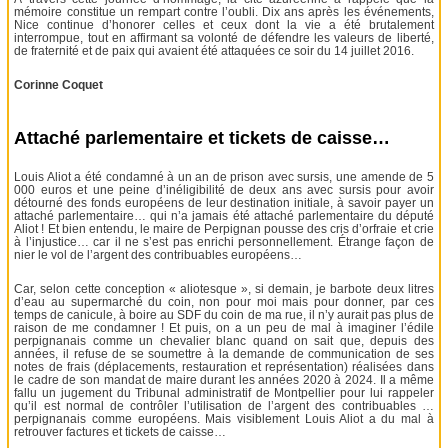
mémoire constitue un rempart contre l’oubli. Dix ans après les événements,
Nice continue d’honorer celles et ceux dont la vie a été brutalement
interrompue, tout en affirmant sa volonté de défendre les valeurs de liberté,
de fraternité et de paix qui avaient été attaquées ce soir du 14 juillet 2016.
Corinne Coquet
Attaché parlementaire et tickets de caisse…
Louis Aliot a été condamné à un an de prison avec sursis, une amende de 5
000 euros et une peine d’inéligibilité de deux ans avec sursis pour avoir
détourné des fonds européens de leur destination initiale, à savoir payer un
attaché parlementaire… qui n’a jamais été attaché parlementaire du député
Aliot ! Et bien entendu, le maire de Perpignan pousse des cris d’orfraie et crie
à l’injustice… car il ne s’est pas enrichi personnellement. Étrange façon de
nier le vol de l’argent des contribuables européens…
Car, selon cette conception « aliotesque », si demain, je barbote deux litres
d’eau au supermarché du coin, non pour moi mais pour donner, par ces
temps de canicule, à boire au SDF du coin de ma rue, il n’y aurait pas plus de
raison de me condamner ! Et puis, on a un peu de mal à imaginer l’édile
perpignanais comme un chevalier blanc quand on sait que, depuis des
années, il refuse de se soumettre à la demande de communication de ses
notes de frais (déplacements, restauration et représentation) réalisées dans
le cadre de son mandat de maire durant les années 2020 à 2024. Il a même
fallu un jugement du Tribunal administratif de Montpellier pour lui rappeler
qu’il est normal de contrôler l’utilisation de l’argent des contribuables …
perpignanais comme européens. Mais visiblement Louis Aliot a du mal à
retrouver factures et tickets de caisse…