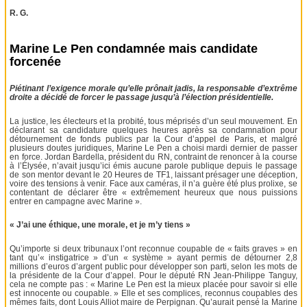
R. G.
Marine Le Pen condamnée mais candidate
forcenée
Piétinant l’exigence morale qu’elle prônait jadis, la responsable d’extrême
droite a décidé de forcer le passage jusqu’à l’élection présidentielle.
La justice, les électeurs et la probité, tous méprisés d’un seul mouvement. En
déclarant sa candidature quelques heures après sa condamnation pour
détournement de fonds publics par la Cour d’appel de Paris, et malgré
plusieurs doutes juridiques, Marine Le Pen a choisi mardi dernier de passer
en force. Jordan Bardella, président du RN, contraint de renoncer à la course
à l’Élysée, n’avait jusqu’ici émis aucune parole publique depuis le passage
de son mentor devant le 20 Heures de TF1, laissant présager une déception,
voire des tensions à venir. Face aux caméras, il n’a guère été plus prolixe, se
contentant de déclarer être « extrêmement heureux que nous puissions
entrer en campagne avec Marine ».
« J’ai une éthique, une morale, et je m’y tiens »
Qu’importe si deux tribunaux l’ont reconnue coupable de « faits graves » en
tant qu’« instigatrice » d’un « système » ayant permis de détourner 2,8
millions d’euros d’argent public pour développer son parti, selon les mots de
la présidente de la Cour d’appel. Pour le député RN Jean-Philippe Tanguy,
cela ne compte pas : « Marine Le Pen est la mieux placée pour savoir si elle
est innocente ou coupable. » Elle et ses complices, reconnus coupables des
mêmes faits, dont Louis Alliot maire de Perpignan. Qu’aurait pensé la Marine