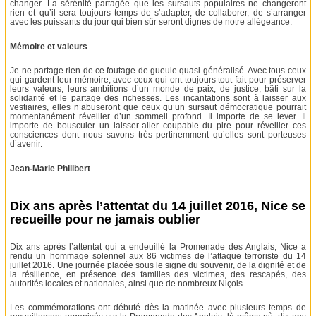
changer. La sérénité partagée que les sursauts populaires ne changeront
rien et qu’il sera toujours temps de s’adapter, de collaborer, de s’arranger
avec les puissants du jour qui bien sûr seront dignes de notre allégeance.
Mémoire et valeurs
Je ne partage rien de ce foutage de gueule quasi généralisé. Avec tous ceux
qui gardent leur mémoire, avec ceux qui ont toujours tout fait pour préserver
leurs valeurs, leurs ambitions d’un monde de paix, de justice, bâti sur la
solidarité et le partage des richesses. Les incantations sont à laisser aux
vestiaires, elles n’abuseront que ceux qu’un sursaut démocratique pourrait
momentanément réveiller d’un sommeil profond. Il importe de se lever. Il
importe de bousculer un laisser-aller coupable du pire pour réveiller ces
consciences dont nous savons très pertinemment qu’elles sont porteuses
d’avenir.
Jean-Marie Philibert
Dix ans après l’attentat du 14 juillet 2016, Nice se
recueille pour ne jamais oublier
Dix ans après l’attentat qui a endeuillé la Promenade des Anglais, Nice a
rendu un hommage solennel aux 86 victimes de l’attaque terroriste du 14
juillet 2016. Une journée placée sous le signe du souvenir, de la dignité et de
la résilience, en présence des familles des victimes, des rescapés, des
autorités locales et nationales, ainsi que de nombreux Niçois.
Les commémorations ont débuté dès la matinée avec plusieurs temps de