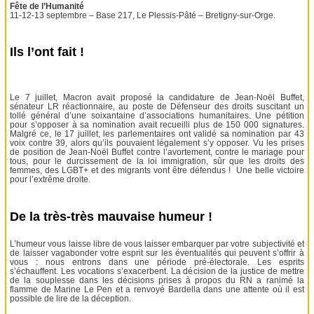
Fête de l’Humanité
11-12-13 septembre – Base 217, Le Plessis-Pâté – Bretigny-sur-Orge.
Ils l’ont fait !
Le 7 juillet, Macron avait proposé la candidature de Jean-Noël Buffet,
sénateur LR réactionnaire, au poste de Défenseur des droits suscitant un
tollé général d’une soixantaine d’associations humanitaires. Une pétition
pour s’opposer à sa nomination avait recueilli plus de 150 000 signatures.
Malgré ce, le 17 juillet, les parlementaires ont validé sa nomination par 43
voix contre 39, alors qu’ils pouvaient légalement s’y opposer. Vu les prises
de position de Jean-Noël Buffet contre l’avortement, contre le mariage pour
tous, pour le durcissement de la loi immigration, sûr que les droits des
femmes, des LGBT+ et des migrants vont être défendus ! Une belle victoire
pour l’extrême droite.
De la très-très mauvaise humeur !
L’humeur vous laisse libre de vous laisser embarquer par votre subjectivité et
de laisser vagabonder votre esprit sur les éventualités qui peuvent s’offrir à
vous : nous entrons dans une période pré-électorale. Les esprits
s’échauffent. Les vocations s’exacerbent. La décision de la justice de mettre
de la souplesse dans les décisions prises à propos du RN a ranimé la
flamme de Marine Le Pen et a renvoyé Bardella dans une attente où il est
possible de lire de la déception.