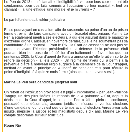
Le Pen de 2013 qui réclamait « l’inéligibilité à vie pour tous ceux qui ont été
condamnés pour des faits commis à l’occasion de leur mandat », tout en
clamant « j’ai une éthique, une morale, et je m’y tiens » ?
Le pari d’un lent calendrier judiciaire
En se pourvoyant en cassation, afin de suspendre sa peine d’un an de prison
ferme et éviter de faire campagne avec un bracelet électronique, Marine Le
Pen a également menti à ses électeurs, à qui elle assurait dans le magazine
d’extrême droite Causeur, en novembre dernier, qu’elle ne soumettrait pas sa
candidature à un pourvoi… Pour le RN , la Cour de cassation ne doit pas se
prononcer avant l’élection présidentielle. La défense de la prévenue était
pourtant bien heureuse de bénéficier d’un traitement de faveur lorsque, au
printemps 2025, la Cour d’appel de Paris a annoncé qu’elle ferait en sorte de
rendre sa décision « à l’été 2026 ». Un régime de faveur qui a permis à la
prévenue d’être à nouveau éligible, grâce à la clémence de la Cour d’appel,
mettant en avant le principe de « liberté de candidature » pour réduire la
peine d’inéligibilité à quinze mois ferme (ainsi que trente avec sursis).
Marine Le Pen sera candidate jusqu’au bout
Un retour de l’exécution provisoire est jugé « improbable » par Jean-Philippe
Tanguy, un des plus fidèles lieutenants de la « patronne » Car, depuis la
décision de la Cour d’appel, le camp Le Pen a fait le plein de confiance,
persuadé que, désormais, aucune juridiction n’osera priver les électeurs
d’une candidate, qui plus est peu de temps avant l’élection. Après avoir sali,
insulté, méprisé la justice et les magistrats depuis dix ans, Marine Le Pen
compte désormais sur leur sollicitude.
Roger Rio