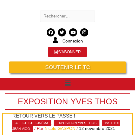
Connexion
S'ABONNER
SOUTENIR LE TC
EXPOSITION YVES THOS
RETOUR VERS LE PASSÉ !
,
,
AFFICHISTE CINÉMA
EXPOSITION YVES THOS
INSTITUT
/ Par
Nicole GASPON
/
12 novembre 2021
JEAN VIGO