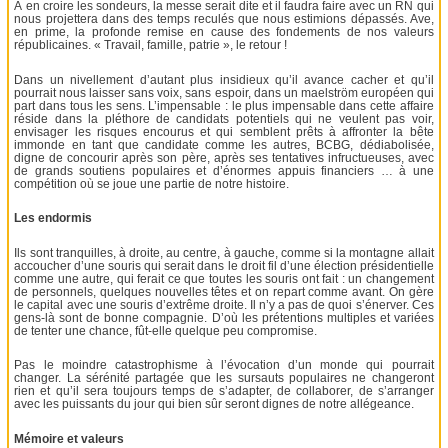
À en croire les sondeurs, la messe serait dite et il faudra faire avec un RN qui
nous projettera dans des temps reculés que nous estimions dépassés. Ave,
en prime, la profonde remise en cause des fondements de nos valeurs
républicaines. « Travail, famille, patrie », le retour !
Dans un nivellement d’autant plus insidieux qu’il avance cacher et qu’il
pourrait nous laisser sans voix, sans espoir, dans un maelström européen qui
part dans tous les sens. L’impensable : le plus impensable dans cette affaire
réside dans la pléthore de candidats potentiels qui ne veulent pas voir,
envisager les risques encourus et qui semblent prêts à affronter la bête
immonde en tant que candidate comme les autres, BCBG, dédiabolisée,
digne de concourir après son père, après ses tentatives infructueuses, avec
de grands soutiens populaires et d’énormes appuis financiers … à une
compétition où se joue une partie de notre histoire.
Les endormis
Ils sont tranquilles, à droite, au centre, à gauche, comme si la montagne allait
accoucher d’une souris qui serait dans le droit fil d’une élection présidentielle
comme une autre, qui ferait ce que toutes les souris ont fait : un changement
de personnels, quelques nouvelles têtes et on repart comme avant. On gère
le capital avec une souris d’extrême droite. Il n’y a pas de quoi s’énerver. Ces
gens-là sont de bonne compagnie. D’où les prétentions multiples et variées
de tenter une chance, fût-elle quelque peu compromise.
Pas le moindre catastrophisme à l’évocation d’un monde qui pourrait
changer. La sérénité partagée que les sursauts populaires ne changeront
rien et qu’il sera toujours temps de s’adapter, de collaborer, de s’arranger
avec les puissants du jour qui bien sûr seront dignes de notre allégeance.
Mémoire et valeurs