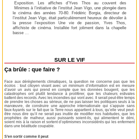
Exposition. Les affiches d’Yves Thos au couvent des
Minimes à l’initiative de l’institut Jean Vigo, une plongée dans
le cinéma des années 70-80. Frédéric Borgia, directeur de
l’institut Jean Vigo, était particulièrement heureux de dévoiler à
la presse l’exposition Une vie de passion, Yves Thos,
affichiste de cinéma. Installée fort joliment dans la chapelle
basse …
SUR LE VIF
Ça brûle : que faire ?
Face aux dérèglements climatiques, la question ne concerne pas que les
écolos : tout citoyen vivant avec un minimum d’information est en mesure
d’avoir un avis qui prend en compte que les données bougent, que les
catastrophes ont plutôt tendance à proliférer, que les chaleurs estivales
battent des records. Avec les incendies qui vont avec. Il serait peut-être temps
de prendre les choses au sérieux, de ne pas laisser les politiques seuls à la
manœuvre, de construire une approche internationale qui s’appuie sans
faux-fuyants sur le fait que la Terre nous appartient à tous, qu’elle veut peut-
être nous dire qu’il ne serait pas inutile de modifier nos habitudes, que les
prophètes de malheur, aussi puissants soient-ils, qui alimentent le déni,
soient mis à la raison et sortent d’optimismes inconsidérés qui les enferment
dans une béatitude coupable.
S’en sortir comme il peut