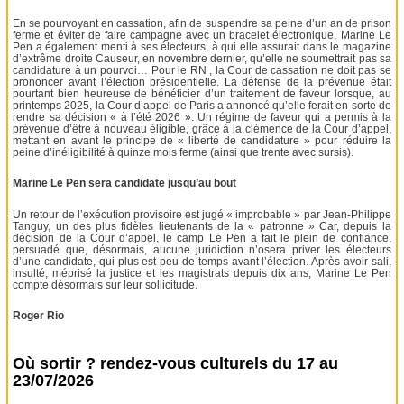
En se pourvoyant en cassation, afin de suspendre sa peine d’un an de prison
ferme et éviter de faire campagne avec un bracelet électronique, Marine Le
Pen a également menti à ses électeurs, à qui elle assurait dans le magazine
d’extrême droite Causeur, en novembre dernier, qu’elle ne soumettrait pas sa
candidature à un pourvoi… Pour le RN , la Cour de cassation ne doit pas se
prononcer avant l’élection présidentielle. La défense de la prévenue était
pourtant bien heureuse de bénéficier d’un traitement de faveur lorsque, au
printemps 2025, la Cour d’appel de Paris a annoncé qu’elle ferait en sorte de
rendre sa décision « à l’été 2026 ». Un régime de faveur qui a permis à la
prévenue d’être à nouveau éligible, grâce à la clémence de la Cour d’appel,
mettant en avant le principe de « liberté de candidature » pour réduire la
peine d’inéligibilité à quinze mois ferme (ainsi que trente avec sursis).
Marine Le Pen sera candidate jusqu’au bout
Un retour de l’exécution provisoire est jugé « improbable » par Jean-Philippe
Tanguy, un des plus fidèles lieutenants de la « patronne » Car, depuis la
décision de la Cour d’appel, le camp Le Pen a fait le plein de confiance,
persuadé que, désormais, aucune juridiction n’osera priver les électeurs
d’une candidate, qui plus est peu de temps avant l’élection. Après avoir sali,
insulté, méprisé la justice et les magistrats depuis dix ans, Marine Le Pen
compte désormais sur leur sollicitude.
Roger Rio
Où sortir ? rendez-vous culturels du 17 au
23/07/2026