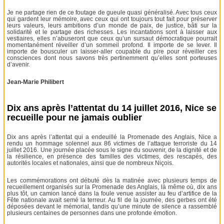
Je ne partage rien de ce foutage de gueule quasi généralisé. Avec tous ceux
qui gardent leur mémoire, avec ceux qui ont toujours tout fait pour préserver
leurs valeurs, leurs ambitions d’un monde de paix, de justice, bâti sur la
solidarité et le partage des richesses. Les incantations sont à laisser aux
vestiaires, elles n’abuseront que ceux qu’un sursaut démocratique pourrait
momentanément réveiller d’un sommeil profond. Il importe de se lever. Il
importe de bousculer un laisser-aller coupable du pire pour réveiller ces
consciences dont nous savons très pertinemment qu’elles sont porteuses
d’avenir.
Jean-Marie Philibert
Dix ans après l’attentat du 14 juillet 2016, Nice se
recueille pour ne jamais oublier
Dix ans après l’attentat qui a endeuillé la Promenade des Anglais, Nice a
rendu un hommage solennel aux 86 victimes de l’attaque terroriste du 14
juillet 2016. Une journée placée sous le signe du souvenir, de la dignité et de
la résilience, en présence des familles des victimes, des rescapés, des
autorités locales et nationales, ainsi que de nombreux Niçois.
Les commémorations ont débuté dès la matinée avec plusieurs temps de
recueillement organisés sur la Promenade des Anglais, là même où, dix ans
plus tôt, un camion lancé dans la foule venue assister au feu d’artifice de la
Fête nationale avait semé la terreur. Au fil de la journée, des gerbes ont été
déposées devant le mémorial, tandis qu’une minute de silence a rassemblé
plusieurs centaines de personnes dans une profonde émotion.