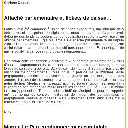
Corinne Coquet
Attaché parlementaire et tickets de caisse…
Louis Aliot a été condamné à un an de prison avec sursis, une amende de 5
000 euros et une peine d’inéligibilité de deux ans avec sursis pour avoir
détourné des fonds européens de leur destination initiale, à savoir payer un
attaché parlementaire… qui n’a jamais été attaché parlementaire du député
Aliot ! Et bien entendu, le maire de Perpignan pousse des cris d’orfraie et crie
à l’injustice… car il ne s’est pas enrichi personnellement. Étrange façon de
nier le vol de l’argent des contribuables européens…
Car, selon cette conception « aliotesque », si demain, je barbote deux litres
d’eau au supermarché du coin, non pour moi mais pour donner, par ces
temps de canicule, à boire au SDF du coin de ma rue, il n’y aurait pas plus de
raison de me condamner ! Et puis, on a un peu de mal à imaginer l’édile
perpignanais comme un chevalier blanc quand on sait que, depuis des
années, il refuse de se soumettre à la demande de communication de ses
notes de frais (déplacements, restauration et représentation) réalisées dans
le cadre de son mandat de maire durant les années 2020 à 2024. Il a même
fallu un jugement du Tribunal administratif de Montpellier pour lui rappeler
qu’il est normal de contrôler l’utilisation de l’argent des contribuables …
perpignanais comme européens. Mais visiblement Louis Aliot a du mal à
retrouver factures et tickets de caisse…
R. G.
Marine Le Pen condamnée mais candidate