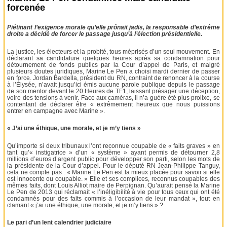
forcenée
Piétinant l’exigence morale qu’elle prônait jadis, la responsable d’extrême
droite a décidé de forcer le passage jusqu’à l’élection présidentielle.
La justice, les électeurs et la probité, tous méprisés d’un seul mouvement. En
déclarant sa candidature quelques heures après sa condamnation pour
détournement de fonds publics par la Cour d’appel de Paris, et malgré
plusieurs doutes juridiques, Marine Le Pen a choisi mardi dernier de passer
en force. Jordan Bardella, président du RN, contraint de renoncer à la course
à l’Élysée, n’avait jusqu’ici émis aucune parole publique depuis le passage
de son mentor devant le 20 Heures de TF1, laissant présager une déception,
voire des tensions à venir. Face aux caméras, il n’a guère été plus prolixe, se
contentant de déclarer être « extrêmement heureux que nous puissions
entrer en campagne avec Marine ».
« J’ai une éthique, une morale, et je m’y tiens »
Qu’importe si deux tribunaux l’ont reconnue coupable de « faits graves » en
tant qu’« instigatrice » d’un « système » ayant permis de détourner 2,8
millions d’euros d’argent public pour développer son parti, selon les mots de
la présidente de la Cour d’appel. Pour le député RN Jean-Philippe Tanguy,
cela ne compte pas : « Marine Le Pen est la mieux placée pour savoir si elle
est innocente ou coupable. » Elle et ses complices, reconnus coupables des
mêmes faits, dont Louis Alliot maire de Perpignan. Qu’aurait pensé la Marine
Le Pen de 2013 qui réclamait « l’inéligibilité à vie pour tous ceux qui ont été
condamnés pour des faits commis à l’occasion de leur mandat », tout en
clamant « j’ai une éthique, une morale, et je m’y tiens » ?
Le pari d’un lent calendrier judiciaire