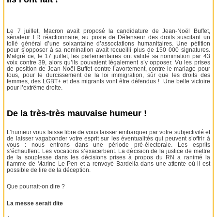
Le 7 juillet, Macron avait proposé la candidature de Jean-Noël Buffet,
sénateur LR réactionnaire, au poste de Défenseur des droits suscitant un
tollé général d’une soixantaine d’associations humanitaires. Une pétition
pour s’opposer à sa nomination avait recueilli plus de 150 000 signatures.
Malgré ce, le 17 juillet, les parlementaires ont validé sa nomination par 43
voix contre 39, alors qu’ils pouvaient légalement s’y opposer. Vu les prises
de position de Jean-Noël Buffet contre l’avortement, contre le mariage pour
tous, pour le durcissement de la loi immigration, sûr que les droits des
femmes, des LGBT+ et des migrants vont être défendus ! Une belle victoire
pour l’extrême droite.
De la très-très mauvaise humeur !
L’humeur vous laisse libre de vous laisser embarquer par votre subjectivité et
de laisser vagabonder votre esprit sur les éventualités qui peuvent s’offrir à
vous : nous entrons dans une période pré-électorale. Les esprits
s’échauffent. Les vocations s’exacerbent. La décision de la justice de mettre
de la souplesse dans les décisions prises à propos du RN a ranimé la
flamme de Marine Le Pen et a renvoyé Bardella dans une attente où il est
possible de lire de la déception.
Que pourrait-on dire ?
La messe serait dite