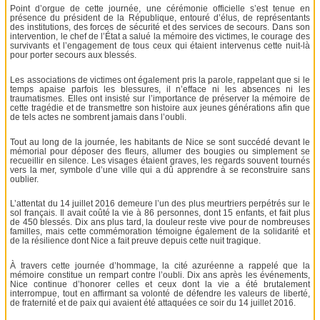
Point d’orgue de cette journée, une cérémonie officielle s’est tenue en
présence du président de la République, entouré d’élus, de représentants
des institutions, des forces de sécurité et des services de secours. Dans son
intervention, le chef de l’État a salué la mémoire des victimes, le courage des
survivants et l’engagement de tous ceux qui étaient intervenus cette nuit-là
pour porter secours aux blessés.
Les associations de victimes ont également pris la parole, rappelant que si le
temps apaise parfois les blessures, il n’efface ni les absences ni les
traumatismes. Elles ont insisté sur l’importance de préserver la mémoire de
cette tragédie et de transmettre son histoire aux jeunes générations afin que
de tels actes ne sombrent jamais dans l’oubli.
Tout au long de la journée, les habitants de Nice se sont succédé devant le
mémorial pour déposer des fleurs, allumer des bougies ou simplement se
recueillir en silence. Les visages étaient graves, les regards souvent tournés
vers la mer, symbole d’une ville qui a dû apprendre à se reconstruire sans
oublier.
L’attentat du 14 juillet 2016 demeure l’un des plus meurtriers perpétrés sur le
sol français. Il avait coûté la vie à 86 personnes, dont 15 enfants, et fait plus
de 450 blessés. Dix ans plus tard, la douleur reste vive pour de nombreuses
familles, mais cette commémoration témoigne également de la solidarité et
de la résilience dont Nice a fait preuve depuis cette nuit tragique.
À travers cette journée d’hommage, la cité azuréenne a rappelé que la
mémoire constitue un rempart contre l’oubli. Dix ans après les événements,
Nice continue d’honorer celles et ceux dont la vie a été brutalement
interrompue, tout en affirmant sa volonté de défendre les valeurs de liberté,
de fraternité et de paix qui avaient été attaquées ce soir du 14 juillet 2016.