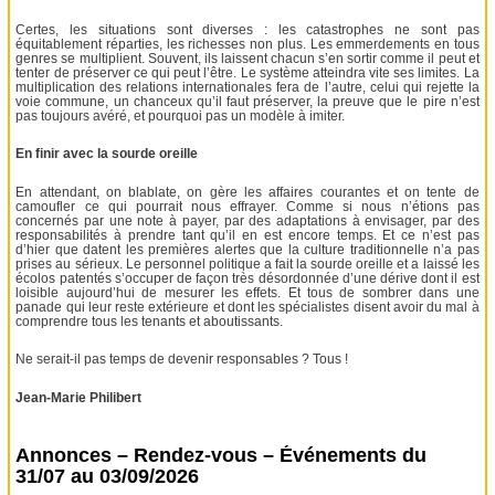
Certes, les situations sont diverses : les catastrophes ne sont pas
équitablement réparties, les richesses non plus. Les emmerdements en tous
genres se multiplient. Souvent, ils laissent chacun s’en sortir comme il peut et
tenter de préserver ce qui peut l’être. Le système atteindra vite ses limites. La
multiplication des relations internationales fera de l’autre, celui qui rejette la
voie commune, un chanceux qu’il faut préserver, la preuve que le pire n’est
pas toujours avéré, et pourquoi pas un modèle à imiter.
En finir avec la sourde oreille
En attendant, on blablate, on gère les affaires courantes et on tente de
camoufler ce qui pourrait nous effrayer. Comme si nous n’étions pas
concernés par une note à payer, par des adaptations à envisager, par des
responsabilités à prendre tant qu’il en est encore temps. Et ce n’est pas
d’hier que datent les premières alertes que la culture traditionnelle n’a pas
prises au sérieux. Le personnel politique a fait la sourde oreille et a laissé les
écolos patentés s’occuper de façon très désordonnée d’une dérive dont il est
loisible aujourd’hui de mesurer les effets. Et tous de sombrer dans une
panade qui leur reste extérieure et dont les spécialistes disent avoir du mal à
comprendre tous les tenants et aboutissants.
Ne serait-il pas temps de devenir responsables ? Tous !
Jean-Marie Philibert
Annonces – Rendez-vous – Événements du
31/07 au 03/09/2026