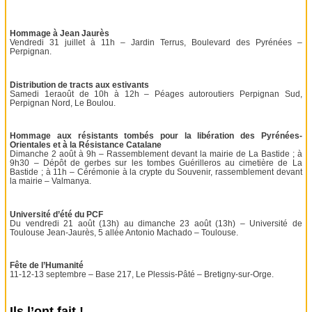
Hommage à Jean Jaurès
Vendredi 31 juillet à 11h – Jardin Terrus, Boulevard des Pyrénées –
Perpignan.
Distribution de tracts aux estivants
Samedi 1eraoût de 10h à 12h – Péages autoroutiers Perpignan Sud,
Perpignan Nord, Le Boulou.
Hommage aux résistants tombés pour la libération des Pyrénées-
Orientales et à la Résistance Catalane
Dimanche 2 août à 9h – Rassemblement devant la mairie de La Bastide ; à
9h30 – Dépôt de gerbes sur les tombes Guérilleros au cimetière de La
Bastide ; à 11h – Cérémonie à la crypte du Souvenir, rassemblement devant
la mairie – Valmanya.
Université d’été du PCF
Du vendredi 21 août (13h) au dimanche 23 août (13h) – Université de
Toulouse Jean-Jaurès, 5 allée Antonio Machado – Toulouse.
Fête de l’Humanité
11-12-13 septembre – Base 217, Le Plessis-Pâté – Bretigny-sur-Orge.
Ils l’ont fait !