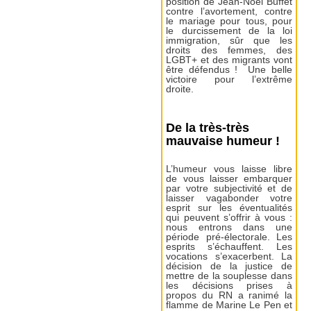
position de Jean-Noël Buffet
contre l’avortement, contre
le mariage pour tous, pour
le durcissement de la loi
immigration, sûr que les
droits des femmes, des
LGBT+ et des migrants vont
être défendus ! Une belle
victoire pour l’extrême
droite.
De la très-très
mauvaise humeur !
L’humeur vous laisse libre
de vous laisser embarquer
par votre subjectivité et de
laisser vagabonder votre
esprit sur les éventualités
qui peuvent s’offrir à vous :
nous entrons dans une
période pré-électorale. Les
esprits s’échauffent. Les
vocations s’exacerbent. La
décision de la justice de
mettre de la souplesse dans
les décisions prises à
propos du RN a ranimé la
flamme de Marine Le Pen et