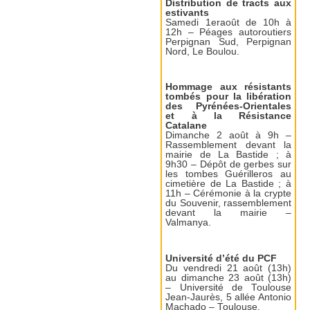
Distribution de tracts aux
estivants
Samedi 1eraoût de 10h à
12h – Péages autoroutiers
Perpignan Sud, Perpignan
Nord, Le Boulou.
Hommage aux résistants
tombés pour la libération
des Pyrénées-Orientales
et à la Résistance
Catalane
Dimanche 2 août à 9h –
Rassemblement devant la
mairie de La Bastide ; à
9h30 – Dépôt de gerbes sur
les tombes Guérilleros au
cimetière de La Bastide ; à
11h – Cérémonie à la crypte
du Souvenir, rassemblement
devant la mairie –
Valmanya.
Université d’été du PCF
Du vendredi 21 août (13h)
au dimanche 23 août (13h)
– Université de Toulouse
Jean-Jaurès, 5 allée Antonio
Machado – Toulouse.