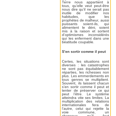
Terre nous appartient à
tous, qu’elle veut peut-être
nous dire qu’il ne serait pas
inutile de modifier nos
habitudes, que les
prophètes de malheur, aussi
puissants soient-ils, qui
alimentent le déni, soient
mis à la raison et sortent
d’optimismes inconsidérés
qui les enferment dans une
béatitude coupable.
S’en sortir comme il peut
Certes, les situations sont
diverses : les catastrophes
ne sont pas équitablement
réparties, les richesses non
plus. Les emmerdements en
tous genres se multiplient.
Souvent, ils laissent chacun
s’en sortir comme il peut et
tenter de préserver ce qui
peut l’être. Le système
atteindra vite ses limites. La
multiplication des relations
internationales fera de
l’autre, celui qui rejette la
voie commune, un
chanceux qu’il faut