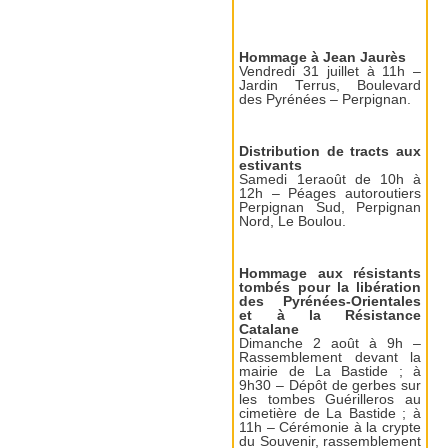
Hommage à Jean Jaurès
Vendredi 31 juillet à 11h –
Jardin Terrus, Boulevard
des Pyrénées – Perpignan.
Distribution de tracts aux
estivants
Samedi 1eraoût de 10h à
12h – Péages autoroutiers
Perpignan Sud, Perpignan
Nord, Le Boulou.
Hommage aux résistants
tombés pour la libération
des Pyrénées-Orientales
et à la Résistance
Catalane
Dimanche 2 août à 9h –
Rassemblement devant la
mairie de La Bastide ; à
9h30 – Dépôt de gerbes sur
les tombes Guérilleros au
cimetière de La Bastide ; à
11h – Cérémonie à la crypte
du Souvenir, rassemblement