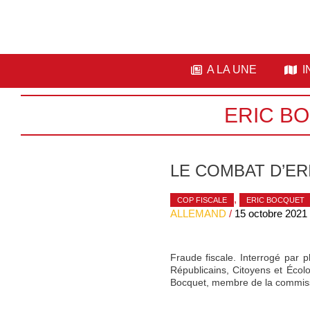
A LA UNE
I
ERIC B
LE COMBAT D’E
,
COP FISCALE
ERIC BOCQUET
ALLEMAND
/
15 octobre 2021
Fraude fiscale. Interrogé par
Républicains, Citoyens et Écol
Bocquet, membre de la commissi