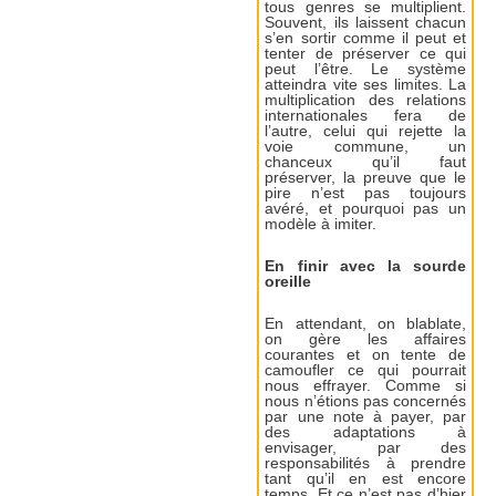
tous genres se multiplient.
Souvent, ils laissent chacun
s’en sortir comme il peut et
tenter de préserver ce qui
peut l’être. Le système
atteindra vite ses limites. La
multiplication des relations
internationales fera de
l’autre, celui qui rejette la
voie commune, un
chanceux qu’il faut
préserver, la preuve que le
pire n’est pas toujours
avéré, et pourquoi pas un
modèle à imiter.
En finir avec la sourde
oreille
En attendant, on blablate,
on gère les affaires
courantes et on tente de
camoufler ce qui pourrait
nous effrayer. Comme si
nous n’étions pas concernés
par une note à payer, par
des adaptations à
envisager, par des
responsabilités à prendre
tant qu’il en est encore
temps. Et ce n’est pas d’hier