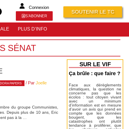
Connexion
SOUTENIR LE TC
S'ABONNER
IALE
PLUS D’INFO
S SÉNAT
SUR LE VIF
E
Ça brûle : que faire ?
/ Par
Joelle
DORA PAPERS
Face aux dérèglements
climatiques, la question ne
concerne pas que les
écolos : tout citoyen vivant
avec un minimum
d’information est en mesure
 membre du groupe Communistes,
d’avoir un avis qui prend en
es. Depuis plus de 10 ans, Eric
compte que les données
ent pas à la …
bougent, que les
catastrophes ont plutôt
tendance à proliférer, que