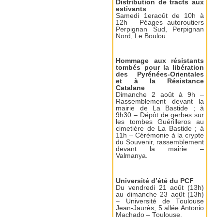
Distribution de tracts aux
estivants
Samedi 1eraoût de 10h à
12h – Péages autoroutiers
Perpignan Sud, Perpignan
Nord, Le Boulou.
Hommage aux résistants
tombés pour la libération
des Pyrénées-Orientales
et à la Résistance
Catalane
Dimanche 2 août à 9h –
Rassemblement devant la
mairie de La Bastide ; à
9h30 – Dépôt de gerbes sur
les tombes Guérilleros au
cimetière de La Bastide ; à
11h – Cérémonie à la crypte
du Souvenir, rassemblement
devant la mairie –
Valmanya.
Université d’été du PCF
Du vendredi 21 août (13h)
au dimanche 23 août (13h)
– Université de Toulouse
Jean-Jaurès, 5 allée Antonio
Machado – Toulouse.