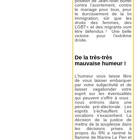
position de Jean-Noël Buffet
contre l’avortement, contre
le mariage pour tous, pour
le durcissement de la loi
immigration, sûr que les
droits des femmes, des
LGBT+ et des migrants vont
être défendus ! Une belle
victoire pour l’extrême
droite.
De la très-très
mauvaise humeur !
L’humeur vous laisse libre
de vous laisser embarquer
par votre subjectivité et de
laisser vagabonder votre
esprit sur les éventualités
qui peuvent s’offrir à vous :
nous entrons dans une
période pré-électorale. Les
esprits s’échauffent. Les
vocations s’exacerbent. La
décision de la justice de
mettre de la souplesse dans
les décisions prises à
propos du RN a ranimé la
flamme de Marine Le Pen et