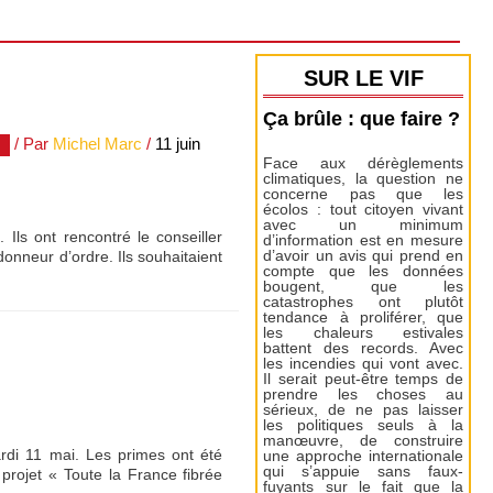
SUR LE VIF
Ça brûle : que faire ?
/ Par
Michel Marc
/
11 juin
Face aux dérèglements
climatiques, la question ne
concerne pas que les
écolos : tout citoyen vivant
avec un minimum
Ils ont rencontré le conseiller
d’information est en mesure
nneur d’ordre. Ils souhaitaient
d’avoir un avis qui prend en
compte que les données
bougent, que les
catastrophes ont plutôt
tendance à proliférer, que
les chaleurs estivales
battent des records. Avec
les incendies qui vont avec.
Il serait peut-être temps de
prendre les choses au
sérieux, de ne pas laisser
les politiques seuls à la
manœuvre, de construire
ardi 11 mai. Les primes ont été
une approche internationale
qui s’appuie sans faux-
projet « Toute la France fibrée
fuyants sur le fait que la