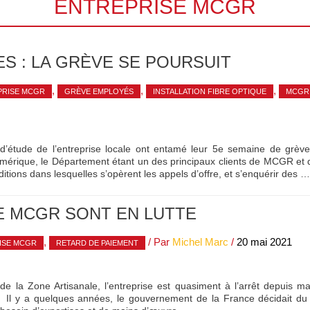
ENTREPRISE MCGR
S : LA GRÈVE SE POURSUIT
,
,
,
PRISE MCGR
GRÈVE EMPLOYÉS
INSTALLATION FIBRE OPTIQUE
MCGR
d’étude de l’entreprise locale ont entamé leur 5e semaine de grève. 
érique, le Département étant un des principaux clients de MCGR et do
ditions dans lesquelles s’opèrent les appels d’offre, et s’enquérir des …
E MCGR SONT EN LUTTE
,
/ Par
Michel Marc
/
20 mai 2021
ISE MCGR
RETARD DE PAIEMENT
 de la Zone Artisanale, l’entreprise est quasiment à l’arrêt depuis m
 Il y a quelques années, le gouvernement de la France décidait du 