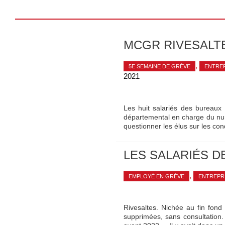
MCGR RIVESALTE
,
5E SEMAINE DE GRÈVE
ENTRE
2021
Les huit salariés des bureaux 
départemental en charge du num
questionner les élus sur les con
LES SALARIÉS D
,
EMPLOYÉ EN GRÈVE
ENTREPR
Rivesaltes. Nichée au fin fond
supprimées, sans consultation.