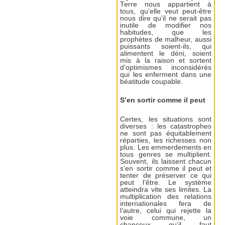
Terre nous appartient à
tous, qu’elle veut peut-être
nous dire qu’il ne serait pas
inutile de modifier nos
habitudes, que les
prophètes de malheur, aussi
puissants soient-ils, qui
alimentent le déni, soient
mis à la raison et sortent
d’optimismes inconsidérés
qui les enferment dans une
béatitude coupable.
S’en sortir comme il peut
Certes, les situations sont
diverses : les catastrophes
ne sont pas équitablement
réparties, les richesses non
plus. Les emmerdements en
tous genres se multiplient.
Souvent, ils laissent chacun
s’en sortir comme il peut et
tenter de préserver ce qui
peut l’être. Le système
atteindra vite ses limites. La
multiplication des relations
internationales fera de
l’autre, celui qui rejette la
voie commune, un
chanceux qu’il faut