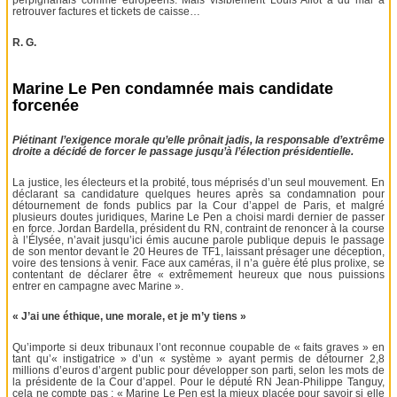
perpignanais comme européens. Mais visiblement Louis Aliot a du mal à
retrouver factures et tickets de caisse…
R. G.
Marine Le Pen condamnée mais candidate
forcenée
Piétinant l’exigence morale qu’elle prônait jadis, la responsable d’extrême
droite a décidé de forcer le passage jusqu’à l’élection présidentielle.
La justice, les électeurs et la probité, tous méprisés d’un seul mouvement. En
déclarant sa candidature quelques heures après sa condamnation pour
détournement de fonds publics par la Cour d’appel de Paris, et malgré
plusieurs doutes juridiques, Marine Le Pen a choisi mardi dernier de passer
en force. Jordan Bardella, président du RN, contraint de renoncer à la course
à l’Élysée, n’avait jusqu’ici émis aucune parole publique depuis le passage
de son mentor devant le 20 Heures de TF1, laissant présager une déception,
voire des tensions à venir. Face aux caméras, il n’a guère été plus prolixe, se
contentant de déclarer être « extrêmement heureux que nous puissions
entrer en campagne avec Marine ».
« J’ai une éthique, une morale, et je m’y tiens »
Qu’importe si deux tribunaux l’ont reconnue coupable de « faits graves » en
tant qu’« instigatrice » d’un « système » ayant permis de détourner 2,8
millions d’euros d’argent public pour développer son parti, selon les mots de
la présidente de la Cour d’appel. Pour le député RN Jean-Philippe Tanguy,
cela ne compte pas : « Marine Le Pen est la mieux placée pour savoir si elle