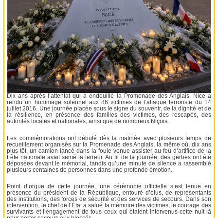
Dix ans après l’attentat qui a endeuillé la Promenade des Anglais, Nice a
rendu un hommage solennel aux 86 victimes de l’attaque terroriste du 14
juillet 2016. Une journée placée sous le signe du souvenir, de la dignité et de
la résilience, en présence des familles des victimes, des rescapés, des
autorités locales et nationales, ainsi que de nombreux Niçois.
Les commémorations ont débuté dès la matinée avec plusieurs temps de
recueillement organisés sur la Promenade des Anglais, là même où, dix ans
plus tôt, un camion lancé dans la foule venue assister au feu d’artifice de la
Fête nationale avait semé la terreur. Au fil de la journée, des gerbes ont été
déposées devant le mémorial, tandis qu’une minute de silence a rassemblé
plusieurs centaines de personnes dans une profonde émotion.
Point d’orgue de cette journée, une cérémonie officielle s’est tenue en
présence du président de la République, entouré d’élus, de représentants
des institutions, des forces de sécurité et des services de secours. Dans son
intervention, le chef de l’État a salué la mémoire des victimes, le courage des
survivants et l’engagement de tous ceux qui étaient intervenus cette nuit-là