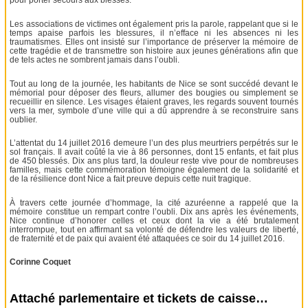
pour porter secours aux blessés.
Les associations de victimes ont également pris la parole, rappelant que si le
temps apaise parfois les blessures, il n’efface ni les absences ni les
traumatismes. Elles ont insisté sur l’importance de préserver la mémoire de
cette tragédie et de transmettre son histoire aux jeunes générations afin que
de tels actes ne sombrent jamais dans l’oubli.
Tout au long de la journée, les habitants de Nice se sont succédé devant le
mémorial pour déposer des fleurs, allumer des bougies ou simplement se
recueillir en silence. Les visages étaient graves, les regards souvent tournés
vers la mer, symbole d’une ville qui a dû apprendre à se reconstruire sans
oublier.
L’attentat du 14 juillet 2016 demeure l’un des plus meurtriers perpétrés sur le
sol français. Il avait coûté la vie à 86 personnes, dont 15 enfants, et fait plus
de 450 blessés. Dix ans plus tard, la douleur reste vive pour de nombreuses
familles, mais cette commémoration témoigne également de la solidarité et
de la résilience dont Nice a fait preuve depuis cette nuit tragique.
À travers cette journée d’hommage, la cité azuréenne a rappelé que la
mémoire constitue un rempart contre l’oubli. Dix ans après les événements,
Nice continue d’honorer celles et ceux dont la vie a été brutalement
interrompue, tout en affirmant sa volonté de défendre les valeurs de liberté,
de fraternité et de paix qui avaient été attaquées ce soir du 14 juillet 2016.
Corinne Coquet
Attaché parlementaire et tickets de caisse…