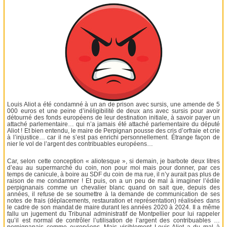
Louis Aliot a été condamné à un an de prison avec sursis, une amende de 5
000 euros et une peine d’inéligibilité de deux ans avec sursis pour avoir
détourné des fonds européens de leur destination initiale, à savoir payer un
attaché parlementaire… qui n’a jamais été attaché parlementaire du député
Aliot ! Et bien entendu, le maire de Perpignan pousse des cris d’orfraie et crie
à l’injustice… car il ne s’est pas enrichi personnellement. Étrange façon de
nier le vol de l’argent des contribuables européens…
Car, selon cette conception « aliotesque », si demain, je barbote deux litres
d’eau au supermarché du coin, non pour moi mais pour donner, par ces
temps de canicule, à boire au SDF du coin de ma rue, il n’y aurait pas plus de
raison de me condamner ! Et puis, on a un peu de mal à imaginer l’édile
perpignanais comme un chevalier blanc quand on sait que, depuis des
années, il refuse de se soumettre à la demande de communication de ses
notes de frais (déplacements, restauration et représentation) réalisées dans
le cadre de son mandat de maire durant les années 2020 à 2024. Il a même
fallu un jugement du Tribunal administratif de Montpellier pour lui rappeler
qu’il est normal de contrôler l’utilisation de l’argent des contribuables …