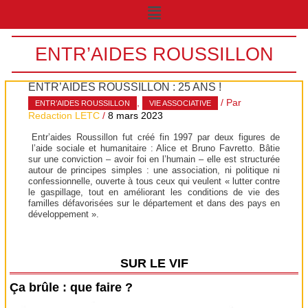
Menu
ENTR’AIDES ROUSSILLON
ENTR’AIDES ROUSSILLON : 25 ANS !
,
/ Par
ENTR’AIDES ROUSSILLON
VIE ASSOCIATIVE
Redaction LETC
/
8 mars 2023
Entr’aides Roussillon fut créé fin 1997 par deux figures de
l’aide sociale et humanitaire : Alice et Bruno Favretto. Bâtie
sur une conviction – avoir foi en l’humain – elle est structurée
autour de principes simples : une association, ni politique ni
confessionnelle, ouverte à tous ceux qui veulent « lutter contre
le gaspillage, tout en améliorant les conditions de vie des
familles défavorisées sur le département et dans des pays en
développement ».
SUR LE VIF
Ça brûle : que faire ?