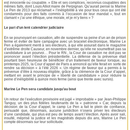
est innocente ou coupable. » Elle et ses complices, reconnus coupables des
mêmes faits, dont Louis Alliot maire de Perpignan. Qu’aurait pensé la Marine
Le Pen de 2013 qui réclamait « l’inéligibilité à vie pour tous ceux qui ont été
condamnés pour des faits commis à l’occasion de leur mandat », tout en
clamant « j’ai une éthique, une morale, et je m’y tiens » ?
Le pari d’un lent calendrier judiciaire
En se pourvoyant en cassation, afin de suspendre sa peine d’un an de prison
ferme et éviter de faire campagne avec un bracelet électronique, Marine Le
Pen a également menti à ses électeurs, à qui elle assurait dans le magazine
d’extrême droite Causeur, en novembre dernier, qu’elle ne soumettrait pas sa
candidature à un pourvoi… Pour le RN , la Cour de cassation ne doit pas se
prononcer avant l’élection présidentielle. La défense de la prévenue était
pourtant bien heureuse de bénéficier d’un traitement de faveur lorsque, au
printemps 2025, la Cour d’appel de Paris a annoncé qu’elle ferait en sorte de
rendre sa décision « à l’été 2026 ». Un régime de faveur qui a permis à la
prévenue d’être à nouveau éligible, grâce à la clémence de la Cour d’appel,
mettant en avant le principe de « liberté de candidature » pour réduire la
peine d’inéligibilité à quinze mois ferme (ainsi que trente avec sursis).
Marine Le Pen sera candidate jusqu’au bout
Un retour de l’exécution provisoire est jugé « improbable » par Jean-Philippe
Tanguy, un des plus fidèles lieutenants de la « patronne » Car, depuis la
décision de la Cour d’appel, le camp Le Pen a fait le plein de confiance,
persuadé que, désormais, aucune juridiction n’osera priver les électeurs
d’une candidate, qui plus est peu de temps avant l’élection. Après avoir sali,
insulté, méprisé la justice et les magistrats depuis dix ans, Marine Le Pen
compte désormais sur leur sollicitude.