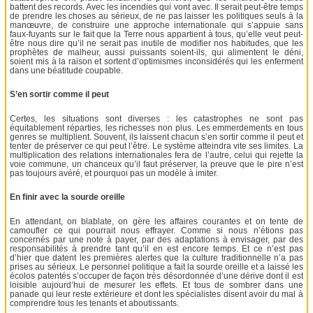
battent des records. Avec les incendies qui vont avec. Il serait peut-être temps
de prendre les choses au sérieux, de ne pas laisser les politiques seuls à la
manœuvre, de construire une approche internationale qui s’appuie sans
faux-fuyants sur le fait que la Terre nous appartient à tous, qu’elle veut peut-
être nous dire qu’il ne serait pas inutile de modifier nos habitudes, que les
prophètes de malheur, aussi puissants soient-ils, qui alimentent le déni,
soient mis à la raison et sortent d’optimismes inconsidérés qui les enferment
dans une béatitude coupable.
S’en sortir comme il peut
Certes, les situations sont diverses : les catastrophes ne sont pas
équitablement réparties, les richesses non plus. Les emmerdements en tous
genres se multiplient. Souvent, ils laissent chacun s’en sortir comme il peut et
tenter de préserver ce qui peut l’être. Le système atteindra vite ses limites. La
multiplication des relations internationales fera de l’autre, celui qui rejette la
voie commune, un chanceux qu’il faut préserver, la preuve que le pire n’est
pas toujours avéré, et pourquoi pas un modèle à imiter.
En finir avec la sourde oreille
En attendant, on blablate, on gère les affaires courantes et on tente de
camoufler ce qui pourrait nous effrayer. Comme si nous n’étions pas
concernés par une note à payer, par des adaptations à envisager, par des
responsabilités à prendre tant qu’il en est encore temps. Et ce n’est pas
d’hier que datent les premières alertes que la culture traditionnelle n’a pas
prises au sérieux. Le personnel politique a fait la sourde oreille et a laissé les
écolos patentés s’occuper de façon très désordonnée d’une dérive dont il est
loisible aujourd’hui de mesurer les effets. Et tous de sombrer dans une
panade qui leur reste extérieure et dont les spécialistes disent avoir du mal à
comprendre tous les tenants et aboutissants.