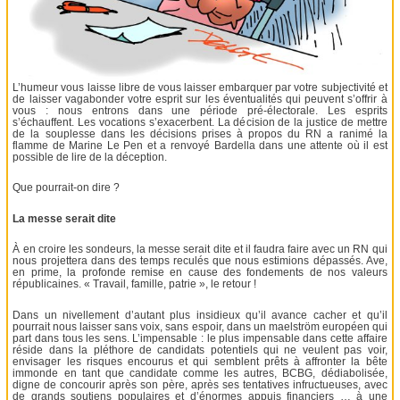
L’humeur vous laisse libre de vous laisser embarquer par votre subjectivité et
de laisser vagabonder votre esprit sur les éventualités qui peuvent s’offrir à
vous : nous entrons dans une période pré-électorale. Les esprits
s’échauffent. Les vocations s’exacerbent. La décision de la justice de mettre
de la souplesse dans les décisions prises à propos du RN a ranimé la
flamme de Marine Le Pen et a renvoyé Bardella dans une attente où il est
possible de lire de la déception.
Que pourrait-on dire ?
La messe serait dite
À en croire les sondeurs, la messe serait dite et il faudra faire avec un RN qui
nous projettera dans des temps reculés que nous estimions dépassés. Ave,
en prime, la profonde remise en cause des fondements de nos valeurs
républicaines. « Travail, famille, patrie », le retour !
Dans un nivellement d’autant plus insidieux qu’il avance cacher et qu’il
pourrait nous laisser sans voix, sans espoir, dans un maelström européen qui
part dans tous les sens. L’impensable : le plus impensable dans cette affaire
réside dans la pléthore de candidats potentiels qui ne veulent pas voir,
envisager les risques encourus et qui semblent prêts à affronter la bête
immonde en tant que candidate comme les autres, BCBG, dédiabolisée,
digne de concourir après son père, après ses tentatives infructueuses, avec
de grands soutiens populaires et d’énormes appuis financiers … à une