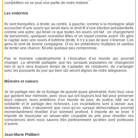
compétition où se joue une partie de notre histoire.
Les endormis
Ils sont tranquilles, à droite, au centre, à gauche, comme si la montagne allait
accoucher d’une souris qui serait dans le droit fil d’une élection présidentielle
comme une autre, qui ferait ce que toutes les souris ont fait : un changement
de personnels, quelques nouvelles têtes et on repart comme avant. On gère
le capital avec une souris d’extrême droite. Il n’y a pas de quoi s’énerver. Ces
gens-là sont de bonne compagnie. D’où les prétentions multiples et variées
de tenter une chance, fût-elle quelque peu compromise.
Pas le moindre catastrophisme à l’évocation d’un monde qui pourrait
changer. La sérénité partagée que les sursauts populaires ne changeront
rien et qu’il sera toujours temps de s’adapter, de collaborer, de s’arranger
avec les puissants du jour qui bien sûr seront dignes de notre allégeance.
Mémoire et valeurs
Je ne partage rien de ce foutage de gueule quasi généralisé. Avec tous ceux
qui gardent leur mémoire, avec ceux qui ont toujours tout fait pour préserver
leurs valeurs, leurs ambitions d’un monde de paix, de justice, bâti sur la
solidarité et le partage des richesses. Les incantations sont à laisser aux
vestiaires, elles n’abuseront que ceux qu’un sursaut démocratique pourrait
momentanément réveiller d’un sommeil profond. Il importe de se lever. Il
importe de bousculer un laisser-aller coupable du pire pour réveiller ces
consciences dont nous savons très pertinemment qu’elles sont porteuses
d’avenir.
Jean-Marie Philibert