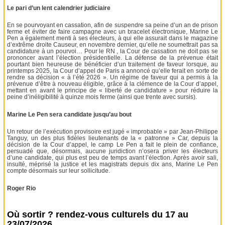
Le pari d’un lent calendrier judiciaire
En se pourvoyant en cassation, afin de suspendre sa peine d’un an de prison
ferme et éviter de faire campagne avec un bracelet électronique, Marine Le
Pen a également menti à ses électeurs, à qui elle assurait dans le magazine
d’extrême droite Causeur, en novembre dernier, qu’elle ne soumettrait pas sa
candidature à un pourvoi… Pour le RN , la Cour de cassation ne doit pas se
prononcer avant l’élection présidentielle. La défense de la prévenue était
pourtant bien heureuse de bénéficier d’un traitement de faveur lorsque, au
printemps 2025, la Cour d’appel de Paris a annoncé qu’elle ferait en sorte de
rendre sa décision « à l’été 2026 ». Un régime de faveur qui a permis à la
prévenue d’être à nouveau éligible, grâce à la clémence de la Cour d’appel,
mettant en avant le principe de « liberté de candidature » pour réduire la
peine d’inéligibilité à quinze mois ferme (ainsi que trente avec sursis).
Marine Le Pen sera candidate jusqu’au bout
Un retour de l’exécution provisoire est jugé « improbable » par Jean-Philippe
Tanguy, un des plus fidèles lieutenants de la « patronne » Car, depuis la
décision de la Cour d’appel, le camp Le Pen a fait le plein de confiance,
persuadé que, désormais, aucune juridiction n’osera priver les électeurs
d’une candidate, qui plus est peu de temps avant l’élection. Après avoir sali,
insulté, méprisé la justice et les magistrats depuis dix ans, Marine Le Pen
compte désormais sur leur sollicitude.
Roger Rio
Où sortir ? rendez-vous culturels du 17 au
23/07/2026