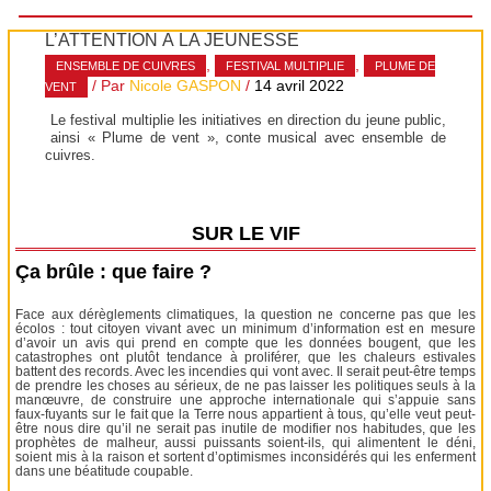
L’ATTENTION À LA JEUNESSE
,
,
ENSEMBLE DE CUIVRES
FESTIVAL MULTIPLIE
PLUME DE
/ Par
Nicole GASPON
/
14 avril 2022
VENT
Le festival multiplie les initiatives en direction du jeune public,
ainsi « Plume de vent », conte musical avec ensemble de
cuivres.
SUR LE VIF
Ça brûle : que faire ?
Face aux dérèglements climatiques, la question ne concerne pas que les
écolos : tout citoyen vivant avec un minimum d’information est en mesure
d’avoir un avis qui prend en compte que les données bougent, que les
catastrophes ont plutôt tendance à proliférer, que les chaleurs estivales
battent des records. Avec les incendies qui vont avec. Il serait peut-être temps
de prendre les choses au sérieux, de ne pas laisser les politiques seuls à la
manœuvre, de construire une approche internationale qui s’appuie sans
faux-fuyants sur le fait que la Terre nous appartient à tous, qu’elle veut peut-
être nous dire qu’il ne serait pas inutile de modifier nos habitudes, que les
prophètes de malheur, aussi puissants soient-ils, qui alimentent le déni,
soient mis à la raison et sortent d’optimismes inconsidérés qui les enferment
dans une béatitude coupable.