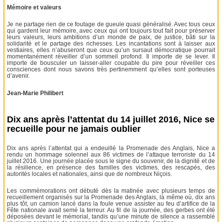
Mémoire et valeurs
Je ne partage rien de ce foutage de gueule quasi généralisé. Avec tous ceux
qui gardent leur mémoire, avec ceux qui ont toujours tout fait pour préserver
leurs valeurs, leurs ambitions d’un monde de paix, de justice, bâti sur la
solidarité et le partage des richesses. Les incantations sont à laisser aux
vestiaires, elles n’abuseront que ceux qu’un sursaut démocratique pourrait
momentanément réveiller d’un sommeil profond. Il importe de se lever. Il
importe de bousculer un laisser-aller coupable du pire pour réveiller ces
consciences dont nous savons très pertinemment qu’elles sont porteuses
d’avenir.
Jean-Marie Philibert
Dix ans après l’attentat du 14 juillet 2016, Nice se
recueille pour ne jamais oublier
Dix ans après l’attentat qui a endeuillé la Promenade des Anglais, Nice a
rendu un hommage solennel aux 86 victimes de l’attaque terroriste du 14
juillet 2016. Une journée placée sous le signe du souvenir, de la dignité et de
la résilience, en présence des familles des victimes, des rescapés, des
autorités locales et nationales, ainsi que de nombreux Niçois.
Les commémorations ont débuté dès la matinée avec plusieurs temps de
recueillement organisés sur la Promenade des Anglais, là même où, dix ans
plus tôt, un camion lancé dans la foule venue assister au feu d’artifice de la
Fête nationale avait semé la terreur. Au fil de la journée, des gerbes ont été
déposées devant le mémorial, tandis qu’une minute de silence a rassemblé