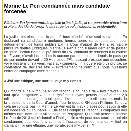
Marine Le Pen condamnée mais candidate
forcenée
Piétinant l’exigence morale qu’elle prônait jadis, la responsable d’extrême
droite a décidé de forcer le passage jusqu’à l’élection présidentielle.
La justice, les électeurs et la probité, tous méprisés d’un seul mouvement. En
déclarant sa candidature quelques heures après sa condamnation pour
détournement de fonds publics par la Cour d’appel de Paris, et malgré
plusieurs doutes juridiques, Marine Le Pen a choisi mardi dernier de passer
en force. Jordan Bardella, président du RN, contraint de renoncer à la course
à l’Élysée, n’avait jusqu’ici émis aucune parole publique depuis le passage
de son mentor devant le 20 Heures de TF1, laissant présager une déception,
voire des tensions à venir. Face aux caméras, il n’a guère été plus prolixe, se
contentant de déclarer être « extrêmement heureux que nous puissions
entrer en campagne avec Marine ».
« J’ai une éthique, une morale, et je m’y tiens »
Qu’importe si deux tribunaux l’ont reconnue coupable de « faits graves » en
tant qu’« instigatrice » d’un « système » ayant permis de détourner 2,8
millions d’euros d’argent public pour développer son parti, selon les mots de
la présidente de la Cour d’appel. Pour le député RN Jean-Philippe Tanguy,
cela ne compte pas : « Marine Le Pen est la mieux placée pour savoir si elle
est innocente ou coupable. » Elle et ses complices, reconnus coupables des
mêmes faits, dont Louis Alliot maire de Perpignan. Qu’aurait pensé la Marine
Le Pen de 2013 qui réclamait « l’inéligibilité à vie pour tous ceux qui ont été
condamnés pour des faits commis à l’occasion de leur mandat », tout en
clamant « j’ai une éthique, une morale, et je m’y tiens » ?