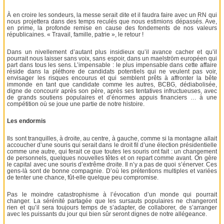
À en croire les sondeurs, la messe serait dite et il faudra faire avec un RN qui
nous projettera dans des temps reculés que nous estimions dépassés. Ave,
en prime, la profonde remise en cause des fondements de nos valeurs
républicaines. « Travail, famille, patrie », le retour !
Dans un nivellement d’autant plus insidieux qu’il avance cacher et qu’il
pourrait nous laisser sans voix, sans espoir, dans un maelström européen qui
part dans tous les sens. L’impensable : le plus impensable dans cette affaire
réside dans la pléthore de candidats potentiels qui ne veulent pas voir,
envisager les risques encourus et qui semblent prêts à affronter la bête
immonde en tant que candidate comme les autres, BCBG, dédiabolisée,
digne de concourir après son père, après ses tentatives infructueuses, avec
de grands soutiens populaires et d’énormes appuis financiers … à une
compétition où se joue une partie de notre histoire.
Les endormis
Ils sont tranquilles, à droite, au centre, à gauche, comme si la montagne allait
accoucher d’une souris qui serait dans le droit fil d’une élection présidentielle
comme une autre, qui ferait ce que toutes les souris ont fait : un changement
de personnels, quelques nouvelles têtes et on repart comme avant. On gère
le capital avec une souris d’extrême droite. Il n’y a pas de quoi s’énerver. Ces
gens-là sont de bonne compagnie. D’où les prétentions multiples et variées
de tenter une chance, fût-elle quelque peu compromise.
Pas le moindre catastrophisme à l’évocation d’un monde qui pourrait
changer. La sérénité partagée que les sursauts populaires ne changeront
rien et qu’il sera toujours temps de s’adapter, de collaborer, de s’arranger
avec les puissants du jour qui bien sûr seront dignes de notre allégeance.