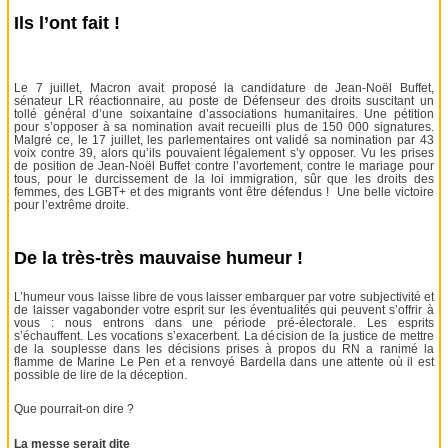
Ils l’ont fait !
Le 7 juillet, Macron avait proposé la candidature de Jean-Noël Buffet,
sénateur LR réactionnaire, au poste de Défenseur des droits suscitant un
tollé général d’une soixantaine d’associations humanitaires. Une pétition
pour s’opposer à sa nomination avait recueilli plus de 150 000 signatures.
Malgré ce, le 17 juillet, les parlementaires ont validé sa nomination par 43
voix contre 39, alors qu’ils pouvaient légalement s’y opposer. Vu les prises
de position de Jean-Noël Buffet contre l’avortement, contre le mariage pour
tous, pour le durcissement de la loi immigration, sûr que les droits des
femmes, des LGBT+ et des migrants vont être défendus ! Une belle victoire
pour l’extrême droite.
De la très-très mauvaise humeur !
L’humeur vous laisse libre de vous laisser embarquer par votre subjectivité et
de laisser vagabonder votre esprit sur les éventualités qui peuvent s’offrir à
vous : nous entrons dans une période pré-électorale. Les esprits
s’échauffent. Les vocations s’exacerbent. La décision de la justice de mettre
de la souplesse dans les décisions prises à propos du RN a ranimé la
flamme de Marine Le Pen et a renvoyé Bardella dans une attente où il est
possible de lire de la déception.
Que pourrait-on dire ?
La messe serait dite