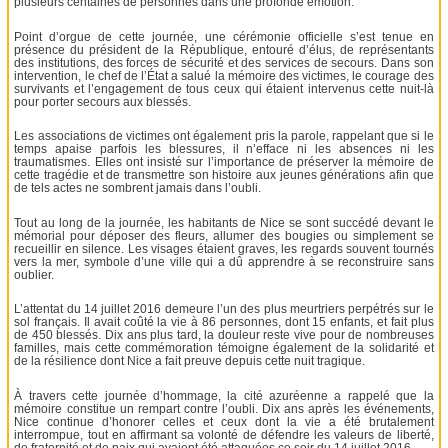
plusieurs centaines de personnes dans une profonde émotion.
Point d’orgue de cette journée, une cérémonie officielle s’est tenue en
présence du président de la République, entouré d’élus, de représentants
des institutions, des forces de sécurité et des services de secours. Dans son
intervention, le chef de l’État a salué la mémoire des victimes, le courage des
survivants et l’engagement de tous ceux qui étaient intervenus cette nuit-là
pour porter secours aux blessés.
Les associations de victimes ont également pris la parole, rappelant que si le
temps apaise parfois les blessures, il n’efface ni les absences ni les
traumatismes. Elles ont insisté sur l’importance de préserver la mémoire de
cette tragédie et de transmettre son histoire aux jeunes générations afin que
de tels actes ne sombrent jamais dans l’oubli.
Tout au long de la journée, les habitants de Nice se sont succédé devant le
mémorial pour déposer des fleurs, allumer des bougies ou simplement se
recueillir en silence. Les visages étaient graves, les regards souvent tournés
vers la mer, symbole d’une ville qui a dû apprendre à se reconstruire sans
oublier.
L’attentat du 14 juillet 2016 demeure l’un des plus meurtriers perpétrés sur le
sol français. Il avait coûté la vie à 86 personnes, dont 15 enfants, et fait plus
de 450 blessés. Dix ans plus tard, la douleur reste vive pour de nombreuses
familles, mais cette commémoration témoigne également de la solidarité et
de la résilience dont Nice a fait preuve depuis cette nuit tragique.
À travers cette journée d’hommage, la cité azuréenne a rappelé que la
mémoire constitue un rempart contre l’oubli. Dix ans après les événements,
Nice continue d’honorer celles et ceux dont la vie a été brutalement
interrompue, tout en affirmant sa volonté de défendre les valeurs de liberté,
de fraternité et de paix qui avaient été attaquées ce soir du 14 juillet 2016.