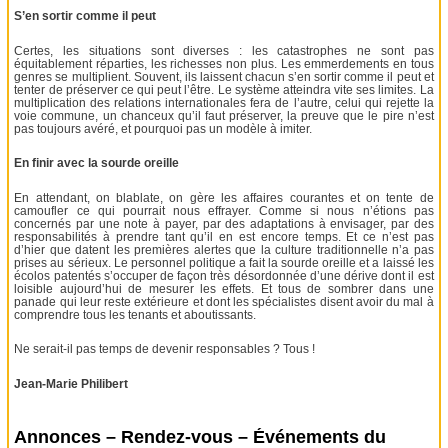
S’en sortir comme il peut
Certes, les situations sont diverses : les catastrophes ne sont pas
équitablement réparties, les richesses non plus. Les emmerdements en tous
genres se multiplient. Souvent, ils laissent chacun s’en sortir comme il peut et
tenter de préserver ce qui peut l’être. Le système atteindra vite ses limites. La
multiplication des relations internationales fera de l’autre, celui qui rejette la
voie commune, un chanceux qu’il faut préserver, la preuve que le pire n’est
pas toujours avéré, et pourquoi pas un modèle à imiter.
En finir avec la sourde oreille
En attendant, on blablate, on gère les affaires courantes et on tente de
camoufler ce qui pourrait nous effrayer. Comme si nous n’étions pas
concernés par une note à payer, par des adaptations à envisager, par des
responsabilités à prendre tant qu’il en est encore temps. Et ce n’est pas
d’hier que datent les premières alertes que la culture traditionnelle n’a pas
prises au sérieux. Le personnel politique a fait la sourde oreille et a laissé les
écolos patentés s’occuper de façon très désordonnée d’une dérive dont il est
loisible aujourd’hui de mesurer les effets. Et tous de sombrer dans une
panade qui leur reste extérieure et dont les spécialistes disent avoir du mal à
comprendre tous les tenants et aboutissants.
Ne serait-il pas temps de devenir responsables ? Tous !
Jean-Marie Philibert
Annonces – Rendez-vous – Événements du