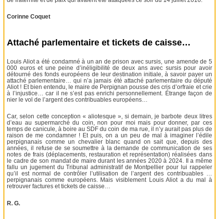
Corinne Coquet
Attaché parlementaire et tickets de caisse…
Louis Aliot a été condamné à un an de prison avec sursis, une amende de 5
000 euros et une peine d’inéligibilité de deux ans avec sursis pour avoir
détourné des fonds européens de leur destination initiale, à savoir payer un
attaché parlementaire… qui n’a jamais été attaché parlementaire du député
Aliot ! Et bien entendu, le maire de Perpignan pousse des cris d’orfraie et crie
à l’injustice… car il ne s’est pas enrichi personnellement. Étrange façon de
nier le vol de l’argent des contribuables européens…
Car, selon cette conception « aliotesque », si demain, je barbote deux litres
d’eau au supermarché du coin, non pour moi mais pour donner, par ces
temps de canicule, à boire au SDF du coin de ma rue, il n’y aurait pas plus de
raison de me condamner ! Et puis, on a un peu de mal à imaginer l’édile
perpignanais comme un chevalier blanc quand on sait que, depuis des
années, il refuse de se soumettre à la demande de communication de ses
notes de frais (déplacements, restauration et représentation) réalisées dans
le cadre de son mandat de maire durant les années 2020 à 2024. Il a même
fallu un jugement du Tribunal administratif de Montpellier pour lui rappeler
qu’il est normal de contrôler l’utilisation de l’argent des contribuables …
perpignanais comme européens. Mais visiblement Louis Aliot a du mal à
retrouver factures et tickets de caisse…
R. G.