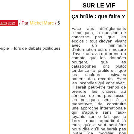
SUR LE VIF
Ça brûle : que faire ?
/ Par
Michel Marc
/
6
LES 2022
Face aux dérèglements
climatiques, la question ne
concerne pas que les
écolos : tout citoyen vivant
avec un minimum
euple » lors de débats politiques
d’information est en mesure
d’avoir un avis qui prend en
compte que les données
bougent, que les
catastrophes ont plutôt
tendance à proliférer, que
les chaleurs estivales
battent des records. Avec
les incendies qui vont avec.
Il serait peut-être temps de
prendre les choses au
sérieux, de ne pas laisser
les politiques seuls à la
manœuvre, de construire
une approche internationale
qui s’appuie sans faux-
fuyants sur le fait que la
Terre nous appartient à
tous, qu’elle veut peut-être
nous dire qu’il ne serait pas
inutile de modifier nos