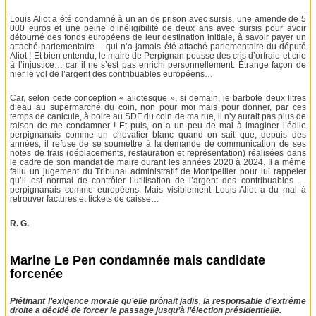
Louis Aliot a été condamné à un an de prison avec sursis, une amende de 5
000 euros et une peine d’inéligibilité de deux ans avec sursis pour avoir
détourné des fonds européens de leur destination initiale, à savoir payer un
attaché parlementaire… qui n’a jamais été attaché parlementaire du député
Aliot ! Et bien entendu, le maire de Perpignan pousse des cris d’orfraie et crie
à l’injustice… car il ne s’est pas enrichi personnellement. Étrange façon de
nier le vol de l’argent des contribuables européens…
Car, selon cette conception « aliotesque », si demain, je barbote deux litres
d’eau au supermarché du coin, non pour moi mais pour donner, par ces
temps de canicule, à boire au SDF du coin de ma rue, il n’y aurait pas plus de
raison de me condamner ! Et puis, on a un peu de mal à imaginer l’édile
perpignanais comme un chevalier blanc quand on sait que, depuis des
années, il refuse de se soumettre à la demande de communication de ses
notes de frais (déplacements, restauration et représentation) réalisées dans
le cadre de son mandat de maire durant les années 2020 à 2024. Il a même
fallu un jugement du Tribunal administratif de Montpellier pour lui rappeler
qu’il est normal de contrôler l’utilisation de l’argent des contribuables …
perpignanais comme européens. Mais visiblement Louis Aliot a du mal à
retrouver factures et tickets de caisse…
R. G.
Marine Le Pen condamnée mais candidate
forcenée
Piétinant l’exigence morale qu’elle prônait jadis, la responsable d’extrême
droite a décidé de forcer le passage jusqu’à l’élection présidentielle.