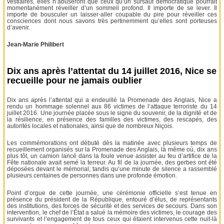
vestiaires, elles n’abuseront que ceux qu’un sursaut démocratique pourrait
momentanément réveiller d’un sommeil profond. Il importe de se lever. Il
importe de bousculer un laisser-aller coupable du pire pour réveiller ces
consciences dont nous savons très pertinemment qu’elles sont porteuses
d’avenir.
Jean-Marie Philibert
Dix ans après l’attentat du 14 juillet 2016, Nice se
recueille pour ne jamais oublier
Dix ans après l’attentat qui a endeuillé la Promenade des Anglais, Nice a
rendu un hommage solennel aux 86 victimes de l’attaque terroriste du 14
juillet 2016. Une journée placée sous le signe du souvenir, de la dignité et de
la résilience, en présence des familles des victimes, des rescapés, des
autorités locales et nationales, ainsi que de nombreux Niçois.
Les commémorations ont débuté dès la matinée avec plusieurs temps de
recueillement organisés sur la Promenade des Anglais, là même où, dix ans
plus tôt, un camion lancé dans la foule venue assister au feu d’artifice de la
Fête nationale avait semé la terreur. Au fil de la journée, des gerbes ont été
déposées devant le mémorial, tandis qu’une minute de silence a rassemblé
plusieurs centaines de personnes dans une profonde émotion.
Point d’orgue de cette journée, une cérémonie officielle s’est tenue en
présence du président de la République, entouré d’élus, de représentants
des institutions, des forces de sécurité et des services de secours. Dans son
intervention, le chef de l’État a salué la mémoire des victimes, le courage des
survivants et l’engagement de tous ceux qui étaient intervenus cette nuit-là