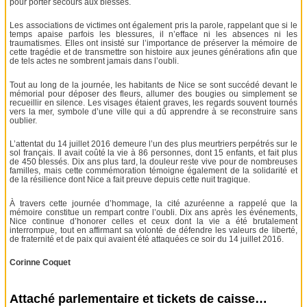
pour porter secours aux blessés.
Les associations de victimes ont également pris la parole, rappelant que si le
temps apaise parfois les blessures, il n’efface ni les absences ni les
traumatismes. Elles ont insisté sur l’importance de préserver la mémoire de
cette tragédie et de transmettre son histoire aux jeunes générations afin que
de tels actes ne sombrent jamais dans l’oubli.
Tout au long de la journée, les habitants de Nice se sont succédé devant le
mémorial pour déposer des fleurs, allumer des bougies ou simplement se
recueillir en silence. Les visages étaient graves, les regards souvent tournés
vers la mer, symbole d’une ville qui a dû apprendre à se reconstruire sans
oublier.
L’attentat du 14 juillet 2016 demeure l’un des plus meurtriers perpétrés sur le
sol français. Il avait coûté la vie à 86 personnes, dont 15 enfants, et fait plus
de 450 blessés. Dix ans plus tard, la douleur reste vive pour de nombreuses
familles, mais cette commémoration témoigne également de la solidarité et
de la résilience dont Nice a fait preuve depuis cette nuit tragique.
À travers cette journée d’hommage, la cité azuréenne a rappelé que la
mémoire constitue un rempart contre l’oubli. Dix ans après les événements,
Nice continue d’honorer celles et ceux dont la vie a été brutalement
interrompue, tout en affirmant sa volonté de défendre les valeurs de liberté,
de fraternité et de paix qui avaient été attaquées ce soir du 14 juillet 2016.
Corinne Coquet
Attaché parlementaire et tickets de caisse…