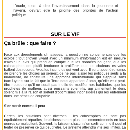
L’école, c’est à dire l’investissement dans la jeunesse et
l’avenir, devrait être la priorité des priorités de l’action
politique.
SUR LE VIF
Ça brûle : que faire ?
Face aux dérèglements climatiques, la question ne concerne pas que les
écolos : tout citoyen vivant avec un minimum d’information est en mesure
d’avoir un avis qui prend en compte que les données bougent, que les
catastrophes ont plutôt tendance à proliférer, que les chaleurs estivales
battent des records. Avec les incendies qui vont avec. Il serait peut-être temps
de prendre les choses au sérieux, de ne pas laisser les politiques seuls à la
manœuvre, de construire une approche internationale qui s’appuie sans
faux-fuyants sur le fait que la Terre nous appartient à tous, qu’elle veut peut-
être nous dire qu’il ne serait pas inutile de modifier nos habitudes, que les
prophètes de malheur, aussi puissants soient-ils, qui alimentent le déni,
soient mis à la raison et sortent d’optimismes inconsidérés qui les enferment
dans une béatitude coupable.
S’en sortir comme il peut
Certes, les situations sont diverses : les catastrophes ne sont pas
équitablement réparties, les richesses non plus. Les emmerdements en tous
genres se multiplient. Souvent, ils laissent chacun s’en sortir comme il peut et
tenter de préserver ce qui peut l’être. Le système atteindra vite ses limites. La