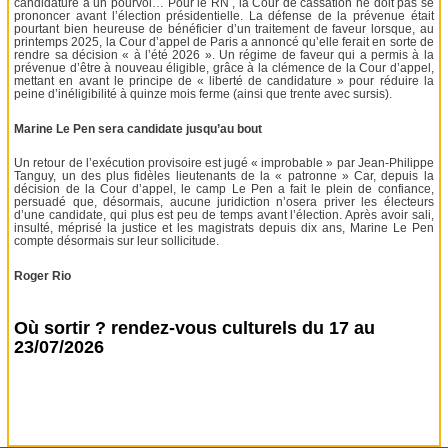
candidature à un pourvoi… Pour le RN , la Cour de cassation ne doit pas se
prononcer avant l’élection présidentielle. La défense de la prévenue était
pourtant bien heureuse de bénéficier d’un traitement de faveur lorsque, au
printemps 2025, la Cour d’appel de Paris a annoncé qu’elle ferait en sorte de
rendre sa décision « à l’été 2026 ». Un régime de faveur qui a permis à la
prévenue d’être à nouveau éligible, grâce à la clémence de la Cour d’appel,
mettant en avant le principe de « liberté de candidature » pour réduire la
peine d’inéligibilité à quinze mois ferme (ainsi que trente avec sursis).
Marine Le Pen sera candidate jusqu’au bout
Un retour de l’exécution provisoire est jugé « improbable » par Jean-Philippe
Tanguy, un des plus fidèles lieutenants de la « patronne » Car, depuis la
décision de la Cour d’appel, le camp Le Pen a fait le plein de confiance,
persuadé que, désormais, aucune juridiction n’osera priver les électeurs
d’une candidate, qui plus est peu de temps avant l’élection. Après avoir sali,
insulté, méprisé la justice et les magistrats depuis dix ans, Marine Le Pen
compte désormais sur leur sollicitude.
Roger Rio
Où sortir ? rendez-vous culturels du 17 au
23/07/2026