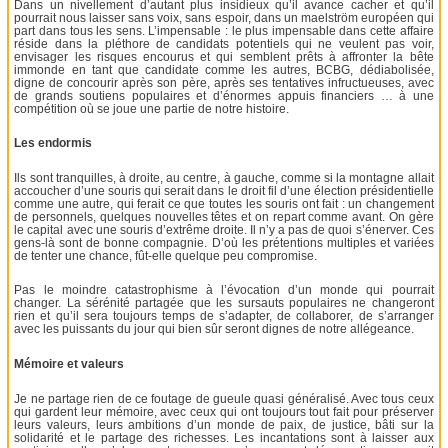
Dans un nivellement d’autant plus insidieux qu’il avance cacher et qu’il
pourrait nous laisser sans voix, sans espoir, dans un maelström européen qui
part dans tous les sens. L’impensable : le plus impensable dans cette affaire
réside dans la pléthore de candidats potentiels qui ne veulent pas voir,
envisager les risques encourus et qui semblent prêts à affronter la bête
immonde en tant que candidate comme les autres, BCBG, dédiabolisée,
digne de concourir après son père, après ses tentatives infructueuses, avec
de grands soutiens populaires et d’énormes appuis financiers … à une
compétition où se joue une partie de notre histoire.
Les endormis
Ils sont tranquilles, à droite, au centre, à gauche, comme si la montagne allait
accoucher d’une souris qui serait dans le droit fil d’une élection présidentielle
comme une autre, qui ferait ce que toutes les souris ont fait : un changement
de personnels, quelques nouvelles têtes et on repart comme avant. On gère
le capital avec une souris d’extrême droite. Il n’y a pas de quoi s’énerver. Ces
gens-là sont de bonne compagnie. D’où les prétentions multiples et variées
de tenter une chance, fût-elle quelque peu compromise.
Pas le moindre catastrophisme à l’évocation d’un monde qui pourrait
changer. La sérénité partagée que les sursauts populaires ne changeront
rien et qu’il sera toujours temps de s’adapter, de collaborer, de s’arranger
avec les puissants du jour qui bien sûr seront dignes de notre allégeance.
Mémoire et valeurs
Je ne partage rien de ce foutage de gueule quasi généralisé. Avec tous ceux
qui gardent leur mémoire, avec ceux qui ont toujours tout fait pour préserver
leurs valeurs, leurs ambitions d’un monde de paix, de justice, bâti sur la
solidarité et le partage des richesses. Les incantations sont à laisser aux