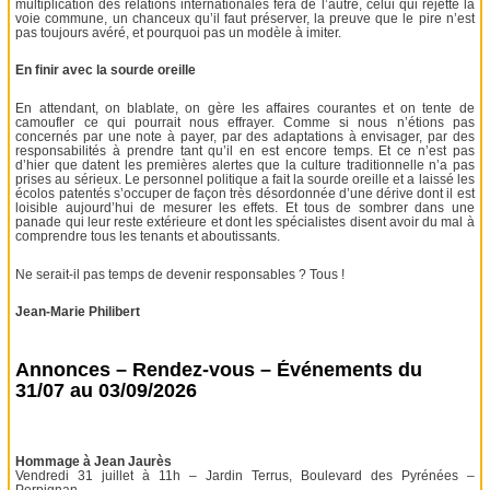
multiplication des relations internationales fera de l’autre, celui qui rejette la
voie commune, un chanceux qu’il faut préserver, la preuve que le pire n’est
pas toujours avéré, et pourquoi pas un modèle à imiter.
En finir avec la sourde oreille
En attendant, on blablate, on gère les affaires courantes et on tente de
camoufler ce qui pourrait nous effrayer. Comme si nous n’étions pas
concernés par une note à payer, par des adaptations à envisager, par des
responsabilités à prendre tant qu’il en est encore temps. Et ce n’est pas
d’hier que datent les premières alertes que la culture traditionnelle n’a pas
prises au sérieux. Le personnel politique a fait la sourde oreille et a laissé les
écolos patentés s’occuper de façon très désordonnée d’une dérive dont il est
loisible aujourd’hui de mesurer les effets. Et tous de sombrer dans une
panade qui leur reste extérieure et dont les spécialistes disent avoir du mal à
comprendre tous les tenants et aboutissants.
Ne serait-il pas temps de devenir responsables ? Tous !
Jean-Marie Philibert
Annonces – Rendez-vous – Événements du
31/07 au 03/09/2026
Hommage à Jean Jaurès
Vendredi 31 juillet à 11h – Jardin Terrus, Boulevard des Pyrénées –
Perpignan.