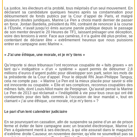
La justice, les électeurs et la probité, tous méprisés d’un seul mouvement. En
déclarant sa candidature quelques heures après sa condamnation pour
détournement de fonds publics par la Cour d’appel de Paris, et malgré
plusieurs doutes juridiques, Marine Le Pen a choisi mardi dernier de passer
en force. Jordan Bardella, président du RN, contraint de renoncer à la course
à l’Élysée, n’avait jusqu’ici émis aucune parole publique depuis le passage
de son mentor devant le 20 Heures de TF1, laissant présager une déception,
voire des tensions à venir. Face aux caméras, il n’a guère été plus prolixe, se
contentant de déclarer être « extrêmement heureux que nous puissions
entrer en campagne avec Marine ».
« J’ai une éthique, une morale, et je m’y tiens »
Qu’importe si deux tribunaux l’ont reconnue coupable de « faits graves » en
tant qu’« instigatrice » d’un « système » ayant permis de détourner 2,8
millions d’euros d’argent public pour développer son parti, selon les mots de
la présidente de la Cour d’appel. Pour le député RN Jean-Philippe Tanguy,
cela ne compte pas : « Marine Le Pen est la mieux placée pour savoir si elle
est innocente ou coupable. » Elle et ses complices, reconnus coupables des
mêmes faits, dont Louis Alliot maire de Perpignan. Qu’aurait pensé la Marine
Le Pen de 2013 qui réclamait « l’inéligibilité à vie pour tous ceux qui ont été
condamnés pour des faits commis à l’occasion de leur mandat », tout en
clamant « j’ai une éthique, une morale, et je m’y tiens » ?
Le pari d’un lent calendrier judiciaire
En se pourvoyant en cassation, afin de suspendre sa peine d’un an de prison
ferme et éviter de faire campagne avec un bracelet électronique, Marine Le
Pen a également menti à ses électeurs, à qui elle assurait dans le magazine
d’extrême droite Causeur, en novembre dernier, qu’elle ne soumettrait pas sa