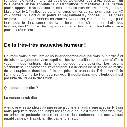
sénateur LR réactionnaire, au poste de Défenseur des droits suscitant un
tollé général d’une soixantaine d’associations humanitaires. Une pétition
pour s’opposer à sa nomination avait recueilli plus de 150 000 signatures.
Malgré ce, le 17 juillet, les parlementaires ont validé sa nomination par 43
voix contre 39, alors qu’ils pouvaient légalement s’y opposer. Vu les prises
de position de Jean-Noël Buffet contre l’avortement, contre le mariage pour
tous, pour le durcissement de la loi immigration, sûr que les droits des
femmes, des LGBT+ et des migrants vont être défendus ! Une belle victoire
pour l’extrême droite.
De la très-très mauvaise humeur !
L’humeur vous laisse libre de vous laisser embarquer par votre subjectivité et
de laisser vagabonder votre esprit sur les éventualités qui peuvent s’offrir à
vous : nous entrons dans une période pré-électorale. Les esprits
s’échauffent. Les vocations s’exacerbent. La décision de la justice de mettre
de la souplesse dans les décisions prises à propos du RN a ranimé la
flamme de Marine Le Pen et a renvoyé Bardella dans une attente où il est
possible de lire de la déception.
Que pourrait-on dire ?
La messe serait dite
À en croire les sondeurs, la messe serait dite et il faudra faire avec un RN qui
nous projettera dans des temps reculés que nous estimions dépassés. Ave,
en prime, la profonde remise en cause des fondements de nos valeurs
républicaines. « Travail, famille, patrie », le retour !