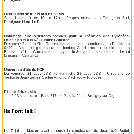
Distribution de tracts aux estivants
Samedi 1eraoût de 10h à 12h – Péages autoroutiers Perpignan Sud,
Perpignan Nord, Le Boulou.
Hommage aux résistants tombés pour la libération des Pyrénées-
Orientales et à la Résistance Catalane
Dimanche 2 août à 9h – Rassemblement devant la mairie de La Bastide ; à
9h30 – Dépôt de gerbes sur les tombes Guérilleros au cimetière de La
Bastide ; à 11h – Cérémonie à la crypte du Souvenir, rassemblement devant
la mairie – Valmanya.
Université d’été du PCF
Du vendredi 21 août (13h) au dimanche 23 août (13h) – Université de
Toulouse Jean-Jaurès, 5 allée Antonio Machado – Toulouse.
Fête de l’Humanité
11-12-13 septembre – Base 217, Le Plessis-Pâté – Bretigny-sur-Orge.
Ils l’ont fait !
Le 7 juillet, Macron avait proposé la candidature de Jean-Noël Buffet,