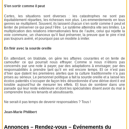
S’en sortir comme il peut
Certes, les situations sont diverses : les catastrophes ne sont pas
équitablement réparties, les richesses non plus. Les emmerdements en tous
genres se multiplient. Souvent, ils laissent chacun s’en sortir comme il peut et
tenter de préserver ce qui peut l’être. Le système atteindra vite ses limites. La
multiplication des relations internationales fera de l’autre, celui qui rejette la
voie commune, un chanceux qu’il faut préserver, la preuve que le pire n’est
pas toujours avéré, et pourquoi pas un modèle à imiter.
En finir avec la sourde oreille
En attendant, on blablate, on gère les affaires courantes et on tente de
camoufler ce qui pourrait nous effrayer. Comme si nous n’étions pas
concernés par une note à payer, par des adaptations à envisager, par des
responsabilités à prendre tant qu’il en est encore temps. Et ce n’est pas
d’hier que datent les premières alertes que la culture traditionnelle n’a pas
prises au sérieux. Le personnel politique a fait la sourde oreille et a laissé les
écolos patentés s’occuper de façon très désordonnée d’une dérive dont il est
loisible aujourd’hui de mesurer les effets. Et tous de sombrer dans une
panade qui leur reste extérieure et dont les spécialistes disent avoir du mal à
comprendre tous les tenants et aboutissants.
Ne serait-il pas temps de devenir responsables ? Tous !
Jean-Marie Philibert
Annonces – Rendez-vous – Événements du