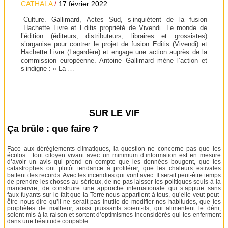
CATHALA
/
17 février 2022
Culture. Gallimard, Actes Sud, s’inquiètent de la fusion
Hachette Livre et Editis propriété de Vivendi. Le monde de
l’édition (éditeurs, distributeurs, libraires et grossistes)
s’organise pour contrer le projet de fusion Editis (Vivendi) et
Hachette Livre (Lagardère) et engage une action auprès de la
commission européenne. Antoine Gallimard mène l’action et
s’indigne : « La …
SUR LE VIF
Ça brûle : que faire ?
Face aux dérèglements climatiques, la question ne concerne pas que les
écolos : tout citoyen vivant avec un minimum d’information est en mesure
d’avoir un avis qui prend en compte que les données bougent, que les
catastrophes ont plutôt tendance à proliférer, que les chaleurs estivales
battent des records. Avec les incendies qui vont avec. Il serait peut-être temps
de prendre les choses au sérieux, de ne pas laisser les politiques seuls à la
manœuvre, de construire une approche internationale qui s’appuie sans
faux-fuyants sur le fait que la Terre nous appartient à tous, qu’elle veut peut-
être nous dire qu’il ne serait pas inutile de modifier nos habitudes, que les
prophètes de malheur, aussi puissants soient-ils, qui alimentent le déni,
soient mis à la raison et sortent d’optimismes inconsidérés qui les enferment
dans une béatitude coupable.