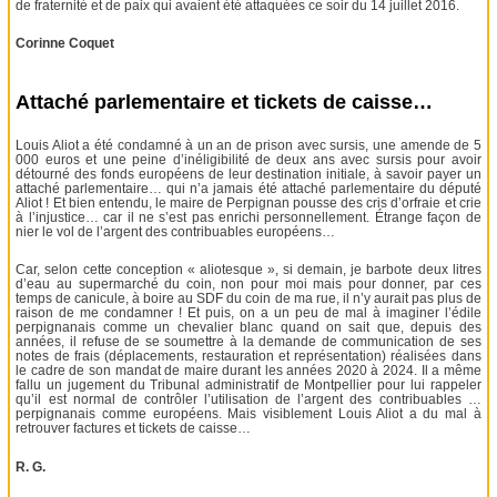
de fraternité et de paix qui avaient été attaquées ce soir du 14 juillet 2016.
Corinne Coquet
Attaché parlementaire et tickets de caisse…
Louis Aliot a été condamné à un an de prison avec sursis, une amende de 5
000 euros et une peine d’inéligibilité de deux ans avec sursis pour avoir
détourné des fonds européens de leur destination initiale, à savoir payer un
attaché parlementaire… qui n’a jamais été attaché parlementaire du député
Aliot ! Et bien entendu, le maire de Perpignan pousse des cris d’orfraie et crie
à l’injustice… car il ne s’est pas enrichi personnellement. Étrange façon de
nier le vol de l’argent des contribuables européens…
Car, selon cette conception « aliotesque », si demain, je barbote deux litres
d’eau au supermarché du coin, non pour moi mais pour donner, par ces
temps de canicule, à boire au SDF du coin de ma rue, il n’y aurait pas plus de
raison de me condamner ! Et puis, on a un peu de mal à imaginer l’édile
perpignanais comme un chevalier blanc quand on sait que, depuis des
années, il refuse de se soumettre à la demande de communication de ses
notes de frais (déplacements, restauration et représentation) réalisées dans
le cadre de son mandat de maire durant les années 2020 à 2024. Il a même
fallu un jugement du Tribunal administratif de Montpellier pour lui rappeler
qu’il est normal de contrôler l’utilisation de l’argent des contribuables …
perpignanais comme européens. Mais visiblement Louis Aliot a du mal à
retrouver factures et tickets de caisse…
R. G.