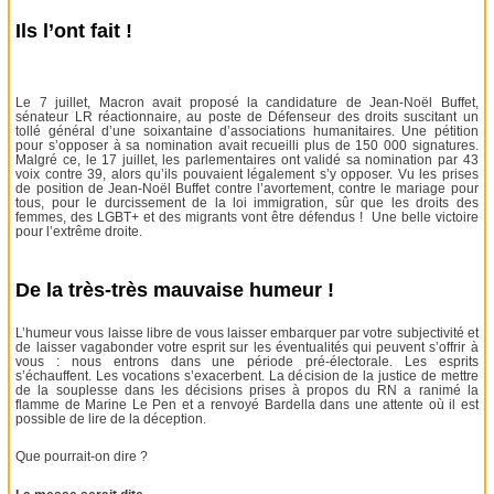
Ils l’ont fait !
Le 7 juillet, Macron avait proposé la candidature de Jean-Noël Buffet,
sénateur LR réactionnaire, au poste de Défenseur des droits suscitant un
tollé général d’une soixantaine d’associations humanitaires. Une pétition
pour s’opposer à sa nomination avait recueilli plus de 150 000 signatures.
Malgré ce, le 17 juillet, les parlementaires ont validé sa nomination par 43
voix contre 39, alors qu’ils pouvaient légalement s’y opposer. Vu les prises
de position de Jean-Noël Buffet contre l’avortement, contre le mariage pour
tous, pour le durcissement de la loi immigration, sûr que les droits des
femmes, des LGBT+ et des migrants vont être défendus ! Une belle victoire
pour l’extrême droite.
De la très-très mauvaise humeur !
L’humeur vous laisse libre de vous laisser embarquer par votre subjectivité et
de laisser vagabonder votre esprit sur les éventualités qui peuvent s’offrir à
vous : nous entrons dans une période pré-électorale. Les esprits
s’échauffent. Les vocations s’exacerbent. La décision de la justice de mettre
de la souplesse dans les décisions prises à propos du RN a ranimé la
flamme de Marine Le Pen et a renvoyé Bardella dans une attente où il est
possible de lire de la déception.
Que pourrait-on dire ?