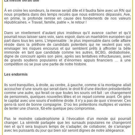
La messe serait dite
À en croire les sondeurs, la messe serait dite et il faudra faire avec un RN qui
nous projettera dans des temps reculés que nous estimions dépassés. Ave,
en prime, la profonde remise en cause des fondements de nos valeurs
républicaines. « Travail, famille, patrie », le retour !
Dans un nivellement d’autant plus insidieux qu’il avance cacher et qu’il
pourrait nous laisser sans voix, sans espoir, dans un maelström européen qui
part dans tous les sens. L’impensable : le plus impensable dans cette affaire
réside dans la pléthore de candidats potentiels qui ne veulent pas voir,
envisager les risques encourus et qui semblent prêts à affronter la bête
immonde en tant que candidate comme les autres, BCBG, dédiabolisée,
digne de concourir après son père, après ses tentatives infructueuses, avec
de grands soutiens populaires et d’énormes appuis financiers … à une
compétition où se joue une partie de notre histoire.
Les endormis
Ils sont tranquilles, à droite, au centre, à gauche, comme si la montagne allait
accoucher d’une souris qui serait dans le droit fil d’une élection présidentielle
comme une autre, qui ferait ce que toutes les souris ont fait : un changement
de personnels, quelques nouvelles têtes et on repart comme avant. On gère
le capital avec une souris d’extrême droite. Il n’y a pas de quoi s’énerver. Ces
gens-là sont de bonne compagnie. D’où les prétentions multiples et variées
de tenter une chance, fût-elle quelque peu compromise.
Pas le moindre catastrophisme à l’évocation d’un monde qui pourrait
changer. La sérénité partagée que les sursauts populaires ne changeront
rien et qu’il sera toujours temps de s’adapter, de collaborer, de s’arranger
avec les puissants du jour qui bien sûr seront dignes de notre allégeance.