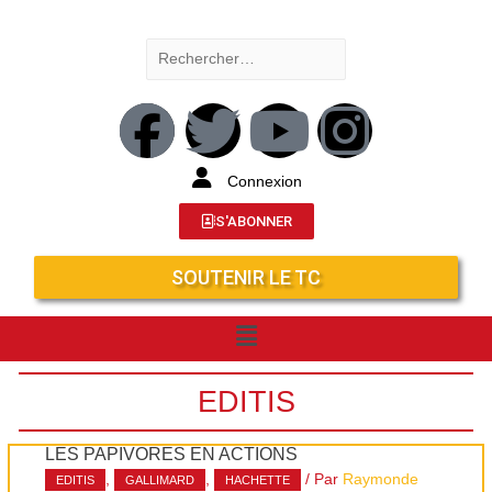
Connexion
S'ABONNER
SOUTENIR LE TC
EDITIS
LES PAPIVORES EN ACTIONS
,
,
/ Par
Raymonde
EDITIS
GALLIMARD
HACHETTE