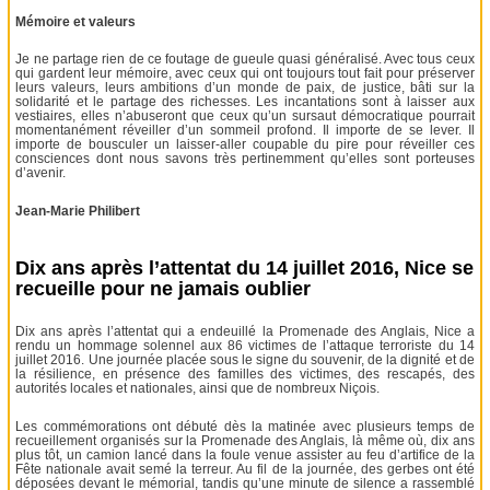
Mémoire et valeurs
Je ne partage rien de ce foutage de gueule quasi généralisé. Avec tous ceux
qui gardent leur mémoire, avec ceux qui ont toujours tout fait pour préserver
leurs valeurs, leurs ambitions d’un monde de paix, de justice, bâti sur la
solidarité et le partage des richesses. Les incantations sont à laisser aux
vestiaires, elles n’abuseront que ceux qu’un sursaut démocratique pourrait
momentanément réveiller d’un sommeil profond. Il importe de se lever. Il
importe de bousculer un laisser-aller coupable du pire pour réveiller ces
consciences dont nous savons très pertinemment qu’elles sont porteuses
d’avenir.
Jean-Marie Philibert
Dix ans après l’attentat du 14 juillet 2016, Nice se
recueille pour ne jamais oublier
Dix ans après l’attentat qui a endeuillé la Promenade des Anglais, Nice a
rendu un hommage solennel aux 86 victimes de l’attaque terroriste du 14
juillet 2016. Une journée placée sous le signe du souvenir, de la dignité et de
la résilience, en présence des familles des victimes, des rescapés, des
autorités locales et nationales, ainsi que de nombreux Niçois.
Les commémorations ont débuté dès la matinée avec plusieurs temps de
recueillement organisés sur la Promenade des Anglais, là même où, dix ans
plus tôt, un camion lancé dans la foule venue assister au feu d’artifice de la
Fête nationale avait semé la terreur. Au fil de la journée, des gerbes ont été
déposées devant le mémorial, tandis qu’une minute de silence a rassemblé