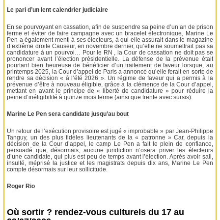
Le pari d’un lent calendrier judiciaire
En se pourvoyant en cassation, afin de suspendre sa peine d’un an de prison
ferme et éviter de faire campagne avec un bracelet électronique, Marine Le
Pen a également menti à ses électeurs, à qui elle assurait dans le magazine
d’extrême droite Causeur, en novembre dernier, qu’elle ne soumettrait pas sa
candidature à un pourvoi… Pour le RN , la Cour de cassation ne doit pas se
prononcer avant l’élection présidentielle. La défense de la prévenue était
pourtant bien heureuse de bénéficier d’un traitement de faveur lorsque, au
printemps 2025, la Cour d’appel de Paris a annoncé qu’elle ferait en sorte de
rendre sa décision « à l’été 2026 ». Un régime de faveur qui a permis à la
prévenue d’être à nouveau éligible, grâce à la clémence de la Cour d’appel,
mettant en avant le principe de « liberté de candidature » pour réduire la
peine d’inéligibilité à quinze mois ferme (ainsi que trente avec sursis).
Marine Le Pen sera candidate jusqu’au bout
Un retour de l’exécution provisoire est jugé « improbable » par Jean-Philippe
Tanguy, un des plus fidèles lieutenants de la « patronne » Car, depuis la
décision de la Cour d’appel, le camp Le Pen a fait le plein de confiance,
persuadé que, désormais, aucune juridiction n’osera priver les électeurs
d’une candidate, qui plus est peu de temps avant l’élection. Après avoir sali,
insulté, méprisé la justice et les magistrats depuis dix ans, Marine Le Pen
compte désormais sur leur sollicitude.
Roger Rio
Où sortir ? rendez-vous culturels du 17 au