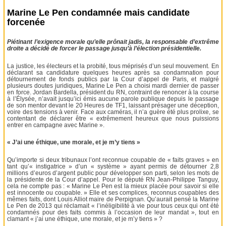
Marine Le Pen condamnée mais candidate
forcenée
Piétinant l’exigence morale qu’elle prônait jadis, la responsable d’extrême
droite a décidé de forcer le passage jusqu’à l’élection présidentielle.
La justice, les électeurs et la probité, tous méprisés d’un seul mouvement. En
déclarant sa candidature quelques heures après sa condamnation pour
détournement de fonds publics par la Cour d’appel de Paris, et malgré
plusieurs doutes juridiques, Marine Le Pen a choisi mardi dernier de passer
en force. Jordan Bardella, président du RN, contraint de renoncer à la course
à l’Élysée, n’avait jusqu’ici émis aucune parole publique depuis le passage
de son mentor devant le 20 Heures de TF1, laissant présager une déception,
voire des tensions à venir. Face aux caméras, il n’a guère été plus prolixe, se
contentant de déclarer être « extrêmement heureux que nous puissions
entrer en campagne avec Marine ».
« J’ai une éthique, une morale, et je m’y tiens »
Qu’importe si deux tribunaux l’ont reconnue coupable de « faits graves » en
tant qu’« instigatrice » d’un « système » ayant permis de détourner 2,8
millions d’euros d’argent public pour développer son parti, selon les mots de
la présidente de la Cour d’appel. Pour le député RN Jean-Philippe Tanguy,
cela ne compte pas : « Marine Le Pen est la mieux placée pour savoir si elle
est innocente ou coupable. » Elle et ses complices, reconnus coupables des
mêmes faits, dont Louis Alliot maire de Perpignan. Qu’aurait pensé la Marine
Le Pen de 2013 qui réclamait « l’inéligibilité à vie pour tous ceux qui ont été
condamnés pour des faits commis à l’occasion de leur mandat », tout en
clamant « j’ai une éthique, une morale, et je m’y tiens » ?