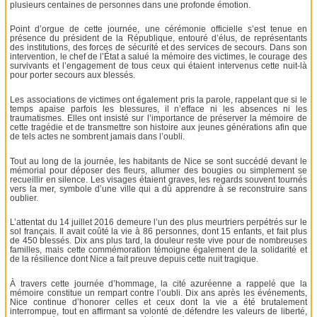
plusieurs centaines de personnes dans une profonde émotion.
Point d’orgue de cette journée, une cérémonie officielle s’est tenue en
présence du président de la République, entouré d’élus, de représentants
des institutions, des forces de sécurité et des services de secours. Dans son
intervention, le chef de l’État a salué la mémoire des victimes, le courage des
survivants et l’engagement de tous ceux qui étaient intervenus cette nuit-là
pour porter secours aux blessés.
Les associations de victimes ont également pris la parole, rappelant que si le
temps apaise parfois les blessures, il n’efface ni les absences ni les
traumatismes. Elles ont insisté sur l’importance de préserver la mémoire de
cette tragédie et de transmettre son histoire aux jeunes générations afin que
de tels actes ne sombrent jamais dans l’oubli.
Tout au long de la journée, les habitants de Nice se sont succédé devant le
mémorial pour déposer des fleurs, allumer des bougies ou simplement se
recueillir en silence. Les visages étaient graves, les regards souvent tournés
vers la mer, symbole d’une ville qui a dû apprendre à se reconstruire sans
oublier.
L’attentat du 14 juillet 2016 demeure l’un des plus meurtriers perpétrés sur le
sol français. Il avait coûté la vie à 86 personnes, dont 15 enfants, et fait plus
de 450 blessés. Dix ans plus tard, la douleur reste vive pour de nombreuses
familles, mais cette commémoration témoigne également de la solidarité et
de la résilience dont Nice a fait preuve depuis cette nuit tragique.
À travers cette journée d’hommage, la cité azuréenne a rappelé que la
mémoire constitue un rempart contre l’oubli. Dix ans après les événements,
Nice continue d’honorer celles et ceux dont la vie a été brutalement
interrompue, tout en affirmant sa volonté de défendre les valeurs de liberté,