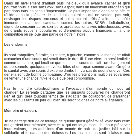
Dans un nivellement d’autant plus insidieux qu’il avance cacher et qu’il
pourrait nous laisser sans voix, sans espoir, dans un maelström européen qui
part dans tous les sens. L’impensable : le plus impensable dans cette affaire
réside dans la pléthore de candidats potentiels qui ne veulent pas voir,
envisager les risques encourus et qui semblent prêts à affronter la bête
immonde en tant que candidate comme les autres, BCBG, dédiabolisée,
digne de concourir après son père, après ses tentatives infructueuses, avec
de grands soutiens populaires et d’énormes appuis financiers … à une
compétition où se joue une partie de notre histoire.
Les endormis
Ils sont tranquilles, à droite, au centre, à gauche, comme si la montagne allait
accoucher d’une souris qui serait dans le droit fil d’une élection présidentielle
comme une autre, qui ferait ce que toutes les souris ont fait : un changement
de personnels, quelques nouvelles têtes et on repart comme avant. On gère
le capital avec une souris d’extrême droite. Il n’y a pas de quoi s’énerver. Ces
gens-là sont de bonne compagnie. D’où les prétentions multiples et variées
de tenter une chance, fût-elle quelque peu compromise.
Pas le moindre catastrophisme à l’évocation d’un monde qui pourrait
changer. La sérénité partagée que les sursauts populaires ne changeront
rien et qu’il sera toujours temps de s’adapter, de collaborer, de s’arranger
avec les puissants du jour qui bien sûr seront dignes de notre allégeance.
Mémoire et valeurs
Je ne partage rien de ce foutage de gueule quasi généralisé. Avec tous ceux
qui gardent leur mémoire, avec ceux qui ont toujours tout fait pour préserver
leurs valeurs, leurs ambitions d’un monde de paix, de justice, bâti sur la
solidarité et le partage des richesses. Les incantations sont à laisser aux