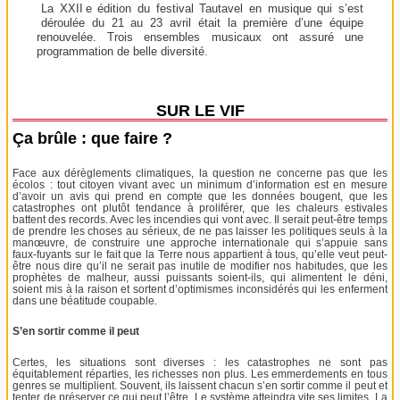
La XXII e édition du festival Tautavel en musique qui s’est
déroulée du 21 au 23 avril était la première d’une équipe
renouvelée. Trois ensembles musicaux ont assuré une
programmation de belle diversité.
SUR LE VIF
Ça brûle : que faire ?
Face aux dérèglements climatiques, la question ne concerne pas que les
écolos : tout citoyen vivant avec un minimum d’information est en mesure
d’avoir un avis qui prend en compte que les données bougent, que les
catastrophes ont plutôt tendance à proliférer, que les chaleurs estivales
battent des records. Avec les incendies qui vont avec. Il serait peut-être temps
de prendre les choses au sérieux, de ne pas laisser les politiques seuls à la
manœuvre, de construire une approche internationale qui s’appuie sans
faux-fuyants sur le fait que la Terre nous appartient à tous, qu’elle veut peut-
être nous dire qu’il ne serait pas inutile de modifier nos habitudes, que les
prophètes de malheur, aussi puissants soient-ils, qui alimentent le déni,
soient mis à la raison et sortent d’optimismes inconsidérés qui les enferment
dans une béatitude coupable.
S’en sortir comme il peut
Certes, les situations sont diverses : les catastrophes ne sont pas
équitablement réparties, les richesses non plus. Les emmerdements en tous
genres se multiplient. Souvent, ils laissent chacun s’en sortir comme il peut et
tenter de préserver ce qui peut l’être. Le système atteindra vite ses limites. La