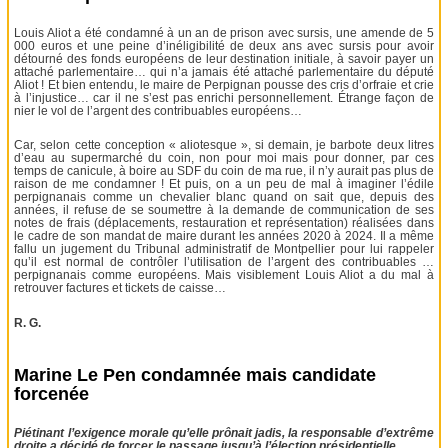
Louis Aliot a été condamné à un an de prison avec sursis, une amende de 5
000 euros et une peine d’inéligibilité de deux ans avec sursis pour avoir
détourné des fonds européens de leur destination initiale, à savoir payer un
attaché parlementaire… qui n’a jamais été attaché parlementaire du député
Aliot ! Et bien entendu, le maire de Perpignan pousse des cris d’orfraie et crie
à l’injustice… car il ne s’est pas enrichi personnellement. Étrange façon de
nier le vol de l’argent des contribuables européens…
Car, selon cette conception « aliotesque », si demain, je barbote deux litres
d’eau au supermarché du coin, non pour moi mais pour donner, par ces
temps de canicule, à boire au SDF du coin de ma rue, il n’y aurait pas plus de
raison de me condamner ! Et puis, on a un peu de mal à imaginer l’édile
perpignanais comme un chevalier blanc quand on sait que, depuis des
années, il refuse de se soumettre à la demande de communication de ses
notes de frais (déplacements, restauration et représentation) réalisées dans
le cadre de son mandat de maire durant les années 2020 à 2024. Il a même
fallu un jugement du Tribunal administratif de Montpellier pour lui rappeler
qu’il est normal de contrôler l’utilisation de l’argent des contribuables …
perpignanais comme européens. Mais visiblement Louis Aliot a du mal à
retrouver factures et tickets de caisse…
R. G.
Marine Le Pen condamnée mais candidate
forcenée
Piétinant l’exigence morale qu’elle prônait jadis, la responsable d’extrême
droite a décidé de forcer le passage jusqu’à l’élection présidentielle.