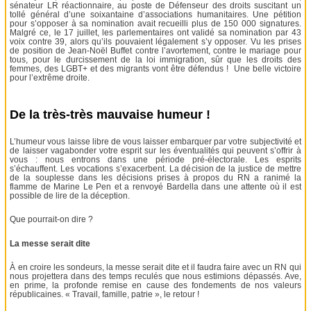
sénateur LR réactionnaire, au poste de Défenseur des droits suscitant un
tollé général d’une soixantaine d’associations humanitaires. Une pétition
pour s’opposer à sa nomination avait recueilli plus de 150 000 signatures.
Malgré ce, le 17 juillet, les parlementaires ont validé sa nomination par 43
voix contre 39, alors qu’ils pouvaient légalement s’y opposer. Vu les prises
de position de Jean-Noël Buffet contre l’avortement, contre le mariage pour
tous, pour le durcissement de la loi immigration, sûr que les droits des
femmes, des LGBT+ et des migrants vont être défendus ! Une belle victoire
pour l’extrême droite.
De la très-très mauvaise humeur !
L’humeur vous laisse libre de vous laisser embarquer par votre subjectivité et
de laisser vagabonder votre esprit sur les éventualités qui peuvent s’offrir à
vous : nous entrons dans une période pré-électorale. Les esprits
s’échauffent. Les vocations s’exacerbent. La décision de la justice de mettre
de la souplesse dans les décisions prises à propos du RN a ranimé la
flamme de Marine Le Pen et a renvoyé Bardella dans une attente où il est
possible de lire de la déception.
Que pourrait-on dire ?
La messe serait dite
À en croire les sondeurs, la messe serait dite et il faudra faire avec un RN qui
nous projettera dans des temps reculés que nous estimions dépassés. Ave,
en prime, la profonde remise en cause des fondements de nos valeurs
républicaines. « Travail, famille, patrie », le retour !