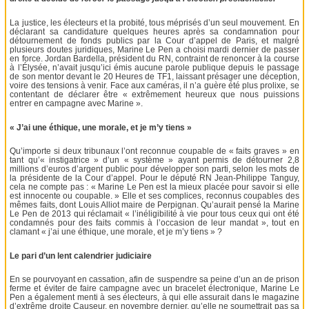
La justice, les électeurs et la probité, tous méprisés d’un seul mouvement. En
déclarant sa candidature quelques heures après sa condamnation pour
détournement de fonds publics par la Cour d’appel de Paris, et malgré
plusieurs doutes juridiques, Marine Le Pen a choisi mardi dernier de passer
en force. Jordan Bardella, président du RN, contraint de renoncer à la course
à l’Élysée, n’avait jusqu’ici émis aucune parole publique depuis le passage
de son mentor devant le 20 Heures de TF1, laissant présager une déception,
voire des tensions à venir. Face aux caméras, il n’a guère été plus prolixe, se
contentant de déclarer être « extrêmement heureux que nous puissions
entrer en campagne avec Marine ».
« J’ai une éthique, une morale, et je m’y tiens »
Qu’importe si deux tribunaux l’ont reconnue coupable de « faits graves » en
tant qu’« instigatrice » d’un « système » ayant permis de détourner 2,8
millions d’euros d’argent public pour développer son parti, selon les mots de
la présidente de la Cour d’appel. Pour le député RN Jean-Philippe Tanguy,
cela ne compte pas : « Marine Le Pen est la mieux placée pour savoir si elle
est innocente ou coupable. » Elle et ses complices, reconnus coupables des
mêmes faits, dont Louis Alliot maire de Perpignan. Qu’aurait pensé la Marine
Le Pen de 2013 qui réclamait « l’inéligibilité à vie pour tous ceux qui ont été
condamnés pour des faits commis à l’occasion de leur mandat », tout en
clamant « j’ai une éthique, une morale, et je m’y tiens » ?
Le pari d’un lent calendrier judiciaire
En se pourvoyant en cassation, afin de suspendre sa peine d’un an de prison
ferme et éviter de faire campagne avec un bracelet électronique, Marine Le
Pen a également menti à ses électeurs, à qui elle assurait dans le magazine
d’extrême droite Causeur, en novembre dernier, qu’elle ne soumettrait pas sa