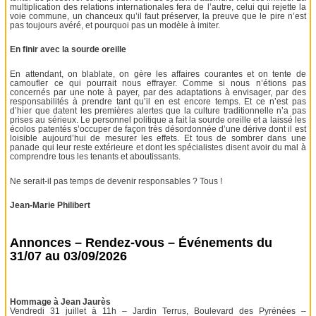
multiplication des relations internationales fera de l’autre, celui qui rejette la
voie commune, un chanceux qu’il faut préserver, la preuve que le pire n’est
pas toujours avéré, et pourquoi pas un modèle à imiter.
En finir avec la sourde oreille
En attendant, on blablate, on gère les affaires courantes et on tente de
camoufler ce qui pourrait nous effrayer. Comme si nous n’étions pas
concernés par une note à payer, par des adaptations à envisager, par des
responsabilités à prendre tant qu’il en est encore temps. Et ce n’est pas
d’hier que datent les premières alertes que la culture traditionnelle n’a pas
prises au sérieux. Le personnel politique a fait la sourde oreille et a laissé les
écolos patentés s’occuper de façon très désordonnée d’une dérive dont il est
loisible aujourd’hui de mesurer les effets. Et tous de sombrer dans une
panade qui leur reste extérieure et dont les spécialistes disent avoir du mal à
comprendre tous les tenants et aboutissants.
Ne serait-il pas temps de devenir responsables ? Tous !
Jean-Marie Philibert
Annonces – Rendez-vous – Événements du
31/07 au 03/09/2026
Hommage à Jean Jaurès
Vendredi 31 juillet à 11h – Jardin Terrus, Boulevard des Pyrénées –