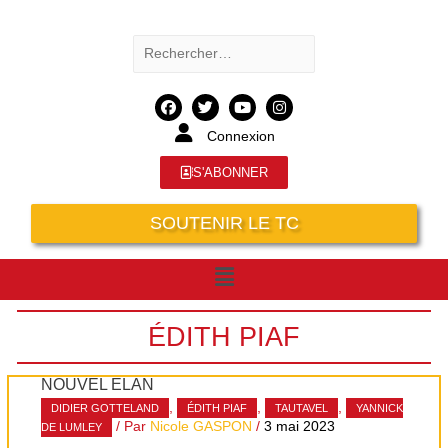
Connexion
S'ABONNER
SOUTENIR LE TC
ÉDITH PIAF
NOUVEL ÉLAN
,
,
,
DIDIER GOTTELAND
ÉDITH PIAF
TAUTAVEL
YANNICK
/ Par
Nicole GASPON
/
3 mai 2023
DE LUMLEY