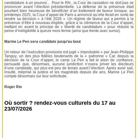
candidature à un pourvoi… Pour le RN , la Cour de cassation ne doit pas se
prononcer avant l’élection présidentielle. La défense de la prévenue était
pourtant bien heureuse de bénéficier d’un traitement de faveur lorsque, au
printemps 2025, la Cour d’appel de Paris a annoncé qu’elle ferait en sorte de
rendre sa décision « à l’été 2026 ». Un régime de faveur qui a permis à la
prévenue d’être à nouveau éligible, grâce à la clémence de la Cour d’appel,
mettant en avant le principe de « liberté de candidature » pour réduire la
peine d’inéligibilité à quinze mois ferme (ainsi que trente avec sursis).
Marine Le Pen sera candidate jusqu’au bout
Un retour de l’exécution provisoire est jugé « improbable » par Jean-Philippe
Tanguy, un des plus fidèles lieutenants de la « patronne » Car, depuis la
décision de la Cour d’appel, le camp Le Pen a fait le plein de confiance,
persuadé que, désormais, aucune juridiction n’osera priver les électeurs
d’une candidate, qui plus est peu de temps avant l’élection. Après avoir sali,
insulté, méprisé la justice et les magistrats depuis dix ans, Marine Le Pen
compte désormais sur leur sollicitude.
Roger Rio
Où sortir ? rendez-vous culturels du 17 au
23/07/2026