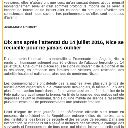
vestiaires, elles n’abuseront que ceux qu’un sursaut démocratique pourrait
momentanément réveiller d’un sommeil profond. Il importe de se lever. Il
importe de bousculer un laisser-aller coupable du pire pour réveiller ces
consciences dont nous savons très pertinemment qu’elles sont porteuses
d’avenir.
Jean-Marie Philibert
Dix ans après l’attentat du 14 juillet 2016, Nice se
recueille pour ne jamais oublier
Dix ans après l’attentat qui a endeuillé la Promenade des Anglais, Nice a
rendu un hommage solennel aux 86 victimes de l’attaque terroriste du 14
juillet 2016. Une journée placée sous le signe du souvenir, de la dignité et de
la résilience, en présence des familles des victimes, des rescapés, des
autorités locales et nationales, ainsi que de nombreux Niçois.
Les commémorations ont débuté dès la matinée avec plusieurs temps de
recueillement organisés sur la Promenade des Anglais, là même où, dix ans
plus tôt, un camion lancé dans la foule venue assister au feu d’artifice de la
Fête nationale avait semé la terreur. Au fil de la journée, des gerbes ont été
déposées devant le mémorial, tandis qu’une minute de silence a rassemblé
plusieurs centaines de personnes dans une profonde émotion.
Point d’orgue de cette journée, une cérémonie officielle s’est tenue en
présence du président de la République, entouré d’élus, de représentants
des institutions, des forces de sécurité et des services de secours. Dans son
intervention, le chef de l’État a salué la mémoire des victimes, le courage des
survivants et l’engagement de tous ceux qui étaient intervenus cette nuit-là