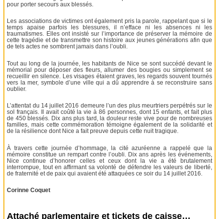
pour porter secours aux blessés.
Les associations de victimes ont également pris la parole, rappelant que si le
temps apaise parfois les blessures, il n’efface ni les absences ni les
traumatismes. Elles ont insisté sur l’importance de préserver la mémoire de
cette tragédie et de transmettre son histoire aux jeunes générations afin que
de tels actes ne sombrent jamais dans l’oubli.
Tout au long de la journée, les habitants de Nice se sont succédé devant le
mémorial pour déposer des fleurs, allumer des bougies ou simplement se
recueillir en silence. Les visages étaient graves, les regards souvent tournés
vers la mer, symbole d’une ville qui a dû apprendre à se reconstruire sans
oublier.
L’attentat du 14 juillet 2016 demeure l’un des plus meurtriers perpétrés sur le
sol français. Il avait coûté la vie à 86 personnes, dont 15 enfants, et fait plus
de 450 blessés. Dix ans plus tard, la douleur reste vive pour de nombreuses
familles, mais cette commémoration témoigne également de la solidarité et
de la résilience dont Nice a fait preuve depuis cette nuit tragique.
À travers cette journée d’hommage, la cité azuréenne a rappelé que la
mémoire constitue un rempart contre l’oubli. Dix ans après les événements,
Nice continue d’honorer celles et ceux dont la vie a été brutalement
interrompue, tout en affirmant sa volonté de défendre les valeurs de liberté,
de fraternité et de paix qui avaient été attaquées ce soir du 14 juillet 2016.
Corinne Coquet
Attaché parlementaire et tickets de caisse…