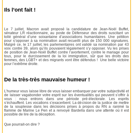
Ils l’ont fait !
Le 7 juillet, Macron avait proposé la candidature de Jean-Noël Buffet,
sénateur LR réactionnaire, au poste de Défenseur des droits suscitant un
tollé général d’une soixantaine d’associations humanitaires. Une pétition
pour s’opposer à sa nomination avait recueilli plus de 150 000 signatures.
Malgré ce, le 17 juillet, les parlementaires ont validé sa nomination par 43
voix contre 39, alors qu’ils pouvaient légalement s’y opposer. Vu les prises
de position de Jean-Noël Buffet contre l’avortement, contre le mariage pour
tous, pour le durcissement de la loi immigration, sûr que les droits des
femmes, des LGBT+ et des migrants vont être défendus ! Une belle victoire
pour l’extrême droite.
De la très-très mauvaise humeur !
L’humeur vous laisse libre de vous laisser embarquer par votre subjectivité et
de laisser vagabonder votre esprit sur les éventualités qui peuvent s’offrir à
vous : nous entrons dans une période pré-électorale. Les esprits
s’échauffent. Les vocations s’exacerbent. La décision de la justice de mettre
de la souplesse dans les décisions prises à propos du RN a ranimé la
flamme de Marine Le Pen et a renvoyé Bardella dans une attente où il est
possible de lire de la déception.
Que pourrait-on dire ?