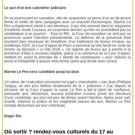
Le pari d’un lent calendrier judiciaire
En se pourvoyant en cassation, afin de suspendre sa peine d’un an de prison
ferme et éviter de faire campagne avec un bracelet électronique, Marine Le
Pen a également menti à ses électeurs, à qui elle assurait dans le magazine
d’extrême droite Causeur, en novembre dernier, qu’elle ne soumettrait pas sa
candidature à un pourvoi… Pour le RN , la Cour de cassation ne doit pas se
prononcer avant l’élection présidentielle. La défense de la prévenue était
pourtant bien heureuse de bénéficier d’un traitement de faveur lorsque, au
printemps 2025, la Cour d’appel de Paris a annoncé qu’elle ferait en sorte de
rendre sa décision « à l’été 2026 ». Un régime de faveur qui a permis à la
prévenue d’être à nouveau éligible, grâce à la clémence de la Cour d’appel,
mettant en avant le principe de « liberté de candidature » pour réduire la
peine d’inéligibilité à quinze mois ferme (ainsi que trente avec sursis).
Marine Le Pen sera candidate jusqu’au bout
Un retour de l’exécution provisoire est jugé « improbable » par Jean-Philippe
Tanguy, un des plus fidèles lieutenants de la « patronne » Car, depuis la
décision de la Cour d’appel, le camp Le Pen a fait le plein de confiance,
persuadé que, désormais, aucune juridiction n’osera priver les électeurs
d’une candidate, qui plus est peu de temps avant l’élection. Après avoir sali,
insulté, méprisé la justice et les magistrats depuis dix ans, Marine Le Pen
compte désormais sur leur sollicitude.
Roger Rio
Où sortir ? rendez-vous culturels du 17 au