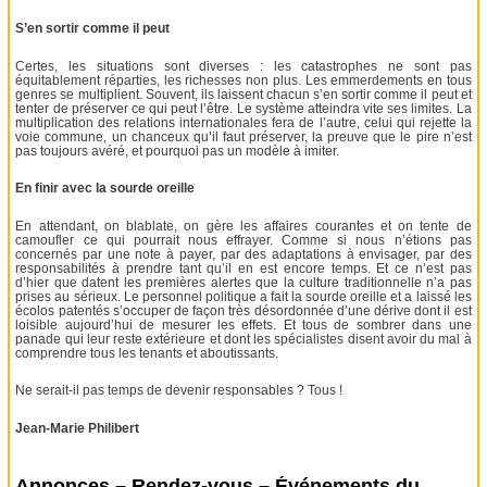
S’en sortir comme il peut
Certes, les situations sont diverses : les catastrophes ne sont pas
équitablement réparties, les richesses non plus. Les emmerdements en tous
genres se multiplient. Souvent, ils laissent chacun s’en sortir comme il peut et
tenter de préserver ce qui peut l’être. Le système atteindra vite ses limites. La
multiplication des relations internationales fera de l’autre, celui qui rejette la
voie commune, un chanceux qu’il faut préserver, la preuve que le pire n’est
pas toujours avéré, et pourquoi pas un modèle à imiter.
En finir avec la sourde oreille
En attendant, on blablate, on gère les affaires courantes et on tente de
camoufler ce qui pourrait nous effrayer. Comme si nous n’étions pas
concernés par une note à payer, par des adaptations à envisager, par des
responsabilités à prendre tant qu’il en est encore temps. Et ce n’est pas
d’hier que datent les premières alertes que la culture traditionnelle n’a pas
prises au sérieux. Le personnel politique a fait la sourde oreille et a laissé les
écolos patentés s’occuper de façon très désordonnée d’une dérive dont il est
loisible aujourd’hui de mesurer les effets. Et tous de sombrer dans une
panade qui leur reste extérieure et dont les spécialistes disent avoir du mal à
comprendre tous les tenants et aboutissants.
Ne serait-il pas temps de devenir responsables ? Tous !
Jean-Marie Philibert
Annonces – Rendez-vous – Événements du