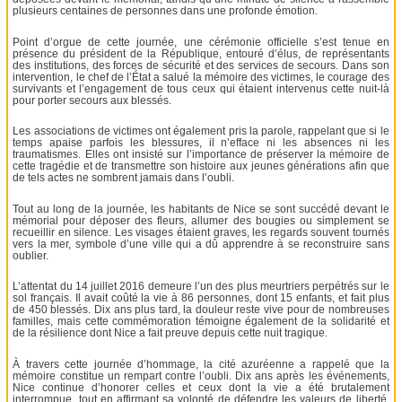
plusieurs centaines de personnes dans une profonde émotion.
Point d’orgue de cette journée, une cérémonie officielle s’est tenue en
présence du président de la République, entouré d’élus, de représentants
des institutions, des forces de sécurité et des services de secours. Dans son
intervention, le chef de l’État a salué la mémoire des victimes, le courage des
survivants et l’engagement de tous ceux qui étaient intervenus cette nuit-là
pour porter secours aux blessés.
Les associations de victimes ont également pris la parole, rappelant que si le
temps apaise parfois les blessures, il n’efface ni les absences ni les
traumatismes. Elles ont insisté sur l’importance de préserver la mémoire de
cette tragédie et de transmettre son histoire aux jeunes générations afin que
de tels actes ne sombrent jamais dans l’oubli.
Tout au long de la journée, les habitants de Nice se sont succédé devant le
mémorial pour déposer des fleurs, allumer des bougies ou simplement se
recueillir en silence. Les visages étaient graves, les regards souvent tournés
vers la mer, symbole d’une ville qui a dû apprendre à se reconstruire sans
oublier.
L’attentat du 14 juillet 2016 demeure l’un des plus meurtriers perpétrés sur le
sol français. Il avait coûté la vie à 86 personnes, dont 15 enfants, et fait plus
de 450 blessés. Dix ans plus tard, la douleur reste vive pour de nombreuses
familles, mais cette commémoration témoigne également de la solidarité et
de la résilience dont Nice a fait preuve depuis cette nuit tragique.
À travers cette journée d’hommage, la cité azuréenne a rappelé que la
mémoire constitue un rempart contre l’oubli. Dix ans après les événements,
Nice continue d’honorer celles et ceux dont la vie a été brutalement
interrompue, tout en affirmant sa volonté de défendre les valeurs de liberté,