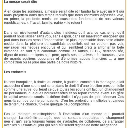
La messe serait dite
À en croire les sondeurs, la messe serait dite et il faudra faire avec un RN qui
nous projettera dans des temps reculés que nous estimions dépassés. Ave,
en prime, la profonde remise en cause des fondements de nos valeurs
républicaines. « Travail, famille, patrie », le retour !
Dans un nivellement d’autant plus insidieux qu’il avance cacher et qu’il
pourrait nous laisser sans voix, sans espoir, dans un maelström européen qui
part dans tous les sens. L’impensable : le plus impensable dans cette affaire
réside dans la pléthore de candidats potentiels qui ne veulent pas voir,
envisager les risques encourus et qui semblent prêts à affronter la bête
immonde en tant que candidate comme les autres, BCBG, dédiabolisée,
digne de concourir après son père, après ses tentatives infructueuses, avec
de grands soutiens populaires et d’énormes appuis financiers … à une
compétition où se joue une partie de notre histoire.
Les endormis
Ils sont tranquilles, à droite, au centre, à gauche, comme si la montagne allait
accoucher d’une souris qui serait dans le droit fil d’une élection présidentielle
comme une autre, qui ferait ce que toutes les souris ont fait : un changement
de personnels, quelques nouvelles têtes et on repart comme avant. On gère
le capital avec une souris d’extrême droite. Il n’y a pas de quoi s’énerver. Ces
gens-là sont de bonne compagnie. D’où les prétentions multiples et variées
de tenter une chance, fût-elle quelque peu compromise.
Pas le moindre catastrophisme à l’évocation d’un monde qui pourrait
changer. La sérénité partagée que les sursauts populaires ne changeront
rien et qu’il sera toujours temps de s’adapter, de collaborer, de s’arranger
avec les puissants du jour qui bien sûr seront dignes de notre allégeance.