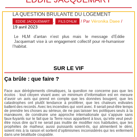
LA QUESTION BRÛLANTE DU LOGEMENT
,
/ Par
Véronika Daee
/
EDDIE JACQUEMART
FILS D'HLM
19 avril 2023
Le HLM d’antan n’est plus mais le message d’Eddie
Jacquemart vise à un engagement collectif pour ré-humaniser
l’habitat.
SUR LE VIF
Ça brûle : que faire ?
Face aux dérèglements climatiques, la question ne concerne pas que les
écolos : tout citoyen vivant avec un minimum d’information est en mesure
d’avoir un avis qui prend en compte que les données bougent, que les
catastrophes ont plutôt tendance à proliférer, que les chaleurs estivales
battent des records. Avec les incendies qui vont avec. Il serait peut-être temps
de prendre les choses au sérieux, de ne pas laisser les politiques seuls à la
manœuvre, de construire une approche internationale qui s’appuie sans
faux-fuyants sur le fait que la Terre nous appartient à tous, qu’elle veut peut-
être nous dire qu’il ne serait pas inutile de modifier nos habitudes, que les
prophètes de malheur, aussi puissants soient-ils, qui alimentent le déni,
soient mis à la raison et sortent d’optimismes inconsidérés qui les enferment
dans une béatitude coupable.