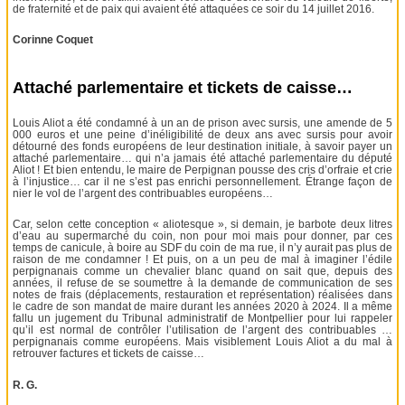
de fraternité et de paix qui avaient été attaquées ce soir du 14 juillet 2016.
Corinne Coquet
Attaché parlementaire et tickets de caisse…
Louis Aliot a été condamné à un an de prison avec sursis, une amende de 5
000 euros et une peine d’inéligibilité de deux ans avec sursis pour avoir
détourné des fonds européens de leur destination initiale, à savoir payer un
attaché parlementaire… qui n’a jamais été attaché parlementaire du député
Aliot ! Et bien entendu, le maire de Perpignan pousse des cris d’orfraie et crie
à l’injustice… car il ne s’est pas enrichi personnellement. Étrange façon de
nier le vol de l’argent des contribuables européens…
Car, selon cette conception « aliotesque », si demain, je barbote deux litres
d’eau au supermarché du coin, non pour moi mais pour donner, par ces
temps de canicule, à boire au SDF du coin de ma rue, il n’y aurait pas plus de
raison de me condamner ! Et puis, on a un peu de mal à imaginer l’édile
perpignanais comme un chevalier blanc quand on sait que, depuis des
années, il refuse de se soumettre à la demande de communication de ses
notes de frais (déplacements, restauration et représentation) réalisées dans
le cadre de son mandat de maire durant les années 2020 à 2024. Il a même
fallu un jugement du Tribunal administratif de Montpellier pour lui rappeler
qu’il est normal de contrôler l’utilisation de l’argent des contribuables …
perpignanais comme européens. Mais visiblement Louis Aliot a du mal à
retrouver factures et tickets de caisse…
R. G.