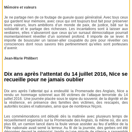
Mémoire et valeurs
Je ne partage rien de ce foutage de gueule quasi généralisé. Avec tous ceux
qui gardent leur mémoire, avec ceux qui ont toujours tout fait pour préserver
leurs valeurs, leurs ambitions d’un monde de paix, de justice, bâti sur la
solidarité et le partage des richesses. Les incantations sont à laisser aux
vestiaires, elles n’abuseront que ceux qu’un sursaut démocratique pourrait
momentanément réveiller d’un sommeil profond. Il importe de se lever. Il
importe de bousculer un laisser-aller coupable du pire pour réveiller ces
consciences dont nous savons très pertinemment qu’elles sont porteuses
d’avenir.
Jean-Marie Philibert
Dix ans après l’attentat du 14 juillet 2016, Nice se
recueille pour ne jamais oublier
Dix ans après l’attentat qui a endeuillé la Promenade des Anglais, Nice a
rendu un hommage solennel aux 86 victimes de l’attaque terroriste du 14
juillet 2016. Une journée placée sous le signe du souvenir, de la dignité et de
la résilience, en présence des familles des victimes, des rescapés, des
autorités locales et nationales, ainsi que de nombreux Niçois.
Les commémorations ont débuté dès la matinée avec plusieurs temps de
recueillement organisés sur la Promenade des Anglais, là même où, dix ans
plus tôt, un camion lancé dans la foule venue assister au feu d’artifice de la
Fête nationale avait semé la terreur. Au fil de la journée, des gerbes ont été
déposées devant le mémorial, tandis qu’une minute de silence a rassemblé