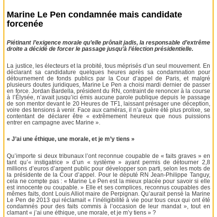
Marine Le Pen condamnée mais candidate
forcenée
Piétinant l’exigence morale qu’elle prônait jadis, la responsable d’extrême
droite a décidé de forcer le passage jusqu’à l’élection présidentielle.
La justice, les électeurs et la probité, tous méprisés d’un seul mouvement. En
déclarant sa candidature quelques heures après sa condamnation pour
détournement de fonds publics par la Cour d’appel de Paris, et malgré
plusieurs doutes juridiques, Marine Le Pen a choisi mardi dernier de passer
en force. Jordan Bardella, président du RN, contraint de renoncer à la course
à l’Élysée, n’avait jusqu’ici émis aucune parole publique depuis le passage
de son mentor devant le 20 Heures de TF1, laissant présager une déception,
voire des tensions à venir. Face aux caméras, il n’a guère été plus prolixe, se
contentant de déclarer être « extrêmement heureux que nous puissions
entrer en campagne avec Marine ».
« J’ai une éthique, une morale, et je m’y tiens »
Qu’importe si deux tribunaux l’ont reconnue coupable de « faits graves » en
tant qu’« instigatrice » d’un « système » ayant permis de détourner 2,8
millions d’euros d’argent public pour développer son parti, selon les mots de
la présidente de la Cour d’appel. Pour le député RN Jean-Philippe Tanguy,
cela ne compte pas : « Marine Le Pen est la mieux placée pour savoir si elle
est innocente ou coupable. » Elle et ses complices, reconnus coupables des
mêmes faits, dont Louis Alliot maire de Perpignan. Qu’aurait pensé la Marine
Le Pen de 2013 qui réclamait « l’inéligibilité à vie pour tous ceux qui ont été
condamnés pour des faits commis à l’occasion de leur mandat », tout en
clamant « j’ai une éthique, une morale, et je m’y tiens » ?