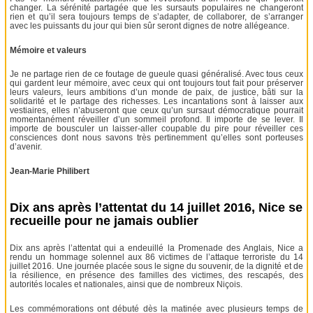
changer. La sérénité partagée que les sursauts populaires ne changeront
rien et qu’il sera toujours temps de s’adapter, de collaborer, de s’arranger
avec les puissants du jour qui bien sûr seront dignes de notre allégeance.
Mémoire et valeurs
Je ne partage rien de ce foutage de gueule quasi généralisé. Avec tous ceux
qui gardent leur mémoire, avec ceux qui ont toujours tout fait pour préserver
leurs valeurs, leurs ambitions d’un monde de paix, de justice, bâti sur la
solidarité et le partage des richesses. Les incantations sont à laisser aux
vestiaires, elles n’abuseront que ceux qu’un sursaut démocratique pourrait
momentanément réveiller d’un sommeil profond. Il importe de se lever. Il
importe de bousculer un laisser-aller coupable du pire pour réveiller ces
consciences dont nous savons très pertinemment qu’elles sont porteuses
d’avenir.
Jean-Marie Philibert
Dix ans après l’attentat du 14 juillet 2016, Nice se
recueille pour ne jamais oublier
Dix ans après l’attentat qui a endeuillé la Promenade des Anglais, Nice a
rendu un hommage solennel aux 86 victimes de l’attaque terroriste du 14
juillet 2016. Une journée placée sous le signe du souvenir, de la dignité et de
la résilience, en présence des familles des victimes, des rescapés, des
autorités locales et nationales, ainsi que de nombreux Niçois.
Les commémorations ont débuté dès la matinée avec plusieurs temps de