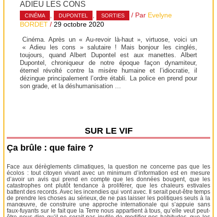
ADIEU LES CONS
,
,
/ Par
Evelyne
CINÉMA
DUPONTEL
SORTIES
BORDET
/
29 octobre 2020
Cinéma. Après un « Au-revoir là-haut », virtuose, voici un
« Adieu les cons » salutaire ! Mais bonjour les cinglés,
toujours, quand Albert Dupontel est aux manettes. Albert
Dupontel, chroniqueur de notre époque façon dynamiteur,
éternel révolté contre la misère humaine et l’idiocratie, il
dézingue principalement l’ordre établi. La police en prend pour
son grade, et la déshumanisation …
SUR LE VIF
Ça brûle : que faire ?
Face aux dérèglements climatiques, la question ne concerne pas que les
écolos : tout citoyen vivant avec un minimum d’information est en mesure
d’avoir un avis qui prend en compte que les données bougent, que les
catastrophes ont plutôt tendance à proliférer, que les chaleurs estivales
battent des records. Avec les incendies qui vont avec. Il serait peut-être temps
de prendre les choses au sérieux, de ne pas laisser les politiques seuls à la
manœuvre, de construire une approche internationale qui s’appuie sans
faux-fuyants sur le fait que la Terre nous appartient à tous, qu’elle veut peut-
être nous dire qu’il ne serait pas inutile de modifier nos habitudes, que les