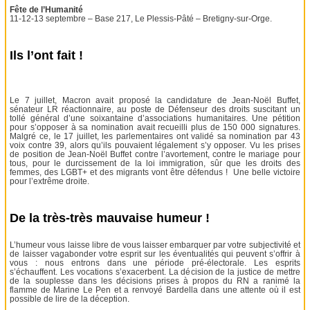
Fête de l’Humanité
11-12-13 septembre – Base 217, Le Plessis-Pâté – Bretigny-sur-Orge.
Ils l’ont fait !
Le 7 juillet, Macron avait proposé la candidature de Jean-Noël Buffet,
sénateur LR réactionnaire, au poste de Défenseur des droits suscitant un
tollé général d’une soixantaine d’associations humanitaires. Une pétition
pour s’opposer à sa nomination avait recueilli plus de 150 000 signatures.
Malgré ce, le 17 juillet, les parlementaires ont validé sa nomination par 43
voix contre 39, alors qu’ils pouvaient légalement s’y opposer. Vu les prises
de position de Jean-Noël Buffet contre l’avortement, contre le mariage pour
tous, pour le durcissement de la loi immigration, sûr que les droits des
femmes, des LGBT+ et des migrants vont être défendus ! Une belle victoire
pour l’extrême droite.
De la très-très mauvaise humeur !
L’humeur vous laisse libre de vous laisser embarquer par votre subjectivité et
de laisser vagabonder votre esprit sur les éventualités qui peuvent s’offrir à
vous : nous entrons dans une période pré-électorale. Les esprits
s’échauffent. Les vocations s’exacerbent. La décision de la justice de mettre
de la souplesse dans les décisions prises à propos du RN a ranimé la
flamme de Marine Le Pen et a renvoyé Bardella dans une attente où il est
possible de lire de la déception.