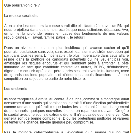
Que pourrait-on dire ?
La messe serait dite
À en croire les sondeurs, la messe serait dite et il faudra faire avec un RN qui
nous projettera dans des temps reculés que nous estimions dépassés. Ave,
en prime, la profonde remise en cause des fondements de nos valeurs
républicaines. « Travail, famille, patrie », le retour !
Dans un nivellement d’autant plus insidieux qu’il avance cacher et qu’il
pourrait nous laisser sans voix, sans espoir, dans un maelström européen qui
part dans tous les sens. L’impensable : le plus impensable dans cette affaire
réside dans la pléthore de candidats potentiels qui ne veulent pas voir,
envisager les risques encourus et qui semblent prêts à affronter la bête
immonde en tant que candidate comme les autres, BCBG, dédiabolisée,
digne de concourir après son père, après ses tentatives infructueuses, avec
de grands soutiens populaires et d’énormes appuis financiers … à une
compétition où se joue une partie de notre histoire.
Les endormis
Ils sont tranquilles, à droite, au centre, à gauche, comme si la montagne allait
accoucher d’une souris qui serait dans le droit fil d’une élection présidentielle
comme une autre, qui ferait ce que toutes les souris ont fait : un changement
de personnels, quelques nouvelles têtes et on repart comme avant. On gère
le capital avec une souris d’extrême droite. Il n’y a pas de quoi s’énerver. Ces
gens-là sont de bonne compagnie. D’où les prétentions multiples et variées
de tenter une chance, fût-elle quelque peu compromise.
Pas le moindre catastrophisme à l’évocation d’un monde qui pourrait