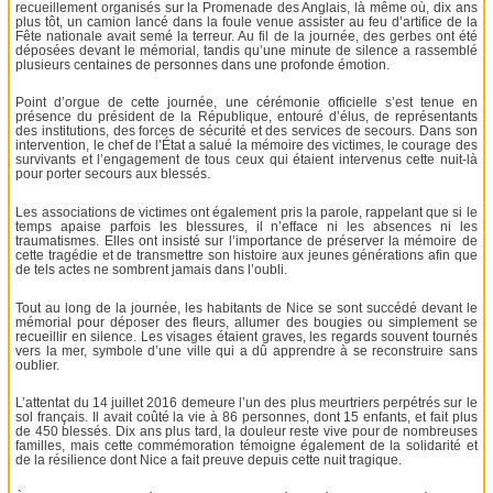
recueillement organisés sur la Promenade des Anglais, là même où, dix ans
plus tôt, un camion lancé dans la foule venue assister au feu d’artifice de la
Fête nationale avait semé la terreur. Au fil de la journée, des gerbes ont été
déposées devant le mémorial, tandis qu’une minute de silence a rassemblé
plusieurs centaines de personnes dans une profonde émotion.
Point d’orgue de cette journée, une cérémonie officielle s’est tenue en
présence du président de la République, entouré d’élus, de représentants
des institutions, des forces de sécurité et des services de secours. Dans son
intervention, le chef de l’État a salué la mémoire des victimes, le courage des
survivants et l’engagement de tous ceux qui étaient intervenus cette nuit-là
pour porter secours aux blessés.
Les associations de victimes ont également pris la parole, rappelant que si le
temps apaise parfois les blessures, il n’efface ni les absences ni les
traumatismes. Elles ont insisté sur l’importance de préserver la mémoire de
cette tragédie et de transmettre son histoire aux jeunes générations afin que
de tels actes ne sombrent jamais dans l’oubli.
Tout au long de la journée, les habitants de Nice se sont succédé devant le
mémorial pour déposer des fleurs, allumer des bougies ou simplement se
recueillir en silence. Les visages étaient graves, les regards souvent tournés
vers la mer, symbole d’une ville qui a dû apprendre à se reconstruire sans
oublier.
L’attentat du 14 juillet 2016 demeure l’un des plus meurtriers perpétrés sur le
sol français. Il avait coûté la vie à 86 personnes, dont 15 enfants, et fait plus
de 450 blessés. Dix ans plus tard, la douleur reste vive pour de nombreuses
familles, mais cette commémoration témoigne également de la solidarité et
de la résilience dont Nice a fait preuve depuis cette nuit tragique.