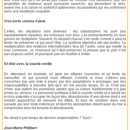
prophètes de malheur, aussi puissants soient-ils, qui alimentent le déni,
soient mis à la raison et sortent d’optimismes inconsidérés qui les enferment
dans une béatitude coupable.
S’en sortir comme il peut
Certes, les situations sont diverses : les catastrophes ne sont pas
équitablement réparties, les richesses non plus. Les emmerdements en tous
genres se multiplient. Souvent, ils laissent chacun s’en sortir comme il peut et
tenter de préserver ce qui peut l’être. Le système atteindra vite ses limites. La
multiplication des relations internationales fera de l’autre, celui qui rejette la
voie commune, un chanceux qu’il faut préserver, la preuve que le pire n’est
pas toujours avéré, et pourquoi pas un modèle à imiter.
En finir avec la sourde oreille
En attendant, on blablate, on gère les affaires courantes et on tente de
camoufler ce qui pourrait nous effrayer. Comme si nous n’étions pas
concernés par une note à payer, par des adaptations à envisager, par des
responsabilités à prendre tant qu’il en est encore temps. Et ce n’est pas
d’hier que datent les premières alertes que la culture traditionnelle n’a pas
prises au sérieux. Le personnel politique a fait la sourde oreille et a laissé les
écolos patentés s’occuper de façon très désordonnée d’une dérive dont il est
loisible aujourd’hui de mesurer les effets. Et tous de sombrer dans une
panade qui leur reste extérieure et dont les spécialistes disent avoir du mal à
comprendre tous les tenants et aboutissants.
Ne serait-il pas temps de devenir responsables ? Tous !
Jean-Marie Philibert