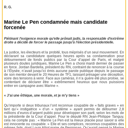
R. G.
Marine Le Pen condamnée mais candidate
forcenée
Piétinant l’exigence morale qu’elle prônait jadis, la responsable d’extrême
droite a décidé de forcer le passage jusqu’à l’élection présidentielle.
La justice, les électeurs et la probité, tous méprisés d’un seul mouvement. En
déclarant sa candidature quelques heures après sa condamnation pour
détournement de fonds publics par la Cour d’appel de Paris, et malgré
plusieurs doutes juridiques, Marine Le Pen a choisi mardi dernier de passer
en force. Jordan Bardella, président du RN, contraint de renoncer à la course
à l’Élysée, n’avait jusqu’ici émis aucune parole publique depuis le passage
de son mentor devant le 20 Heures de TF1, laissant présager une déception,
voire des tensions à venir. Face aux caméras, il n’a guère été plus prolixe, se
contentant de déclarer être « extrêmement heureux que nous puissions
entrer en campagne avec Marine ».
« J’ai une éthique, une morale, et je m’y tiens »
Qu’importe si deux tribunaux l’ont reconnue coupable de « faits graves » en
tant qu’« instigatrice » d’un « système » ayant permis de détourner 2,8
millions d’euros d’argent public pour développer son parti, selon les mots de
la présidente de la Cour d’appel. Pour le député RN Jean-Philippe Tanguy,
cela ne compte pas : « Marine Le Pen est la mieux placée pour savoir si elle
est innocente ou coupable. » Elle et ses complices, reconnus coupables des
mêmes faits, dont Louis Alliot maire de Perpignan. Qu’aurait pensé la Marine