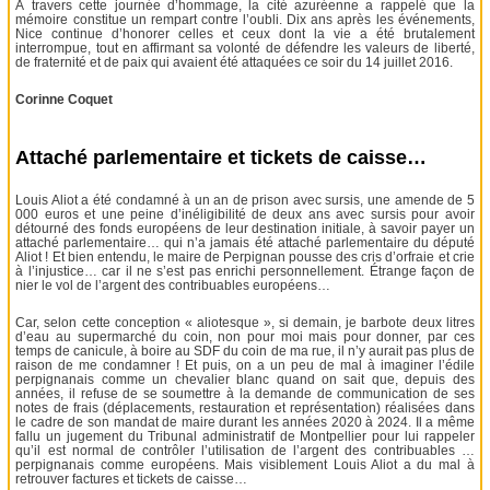
À travers cette journée d’hommage, la cité azuréenne a rappelé que la
mémoire constitue un rempart contre l’oubli. Dix ans après les événements,
Nice continue d’honorer celles et ceux dont la vie a été brutalement
interrompue, tout en affirmant sa volonté de défendre les valeurs de liberté,
de fraternité et de paix qui avaient été attaquées ce soir du 14 juillet 2016.
Corinne Coquet
Attaché parlementaire et tickets de caisse…
Louis Aliot a été condamné à un an de prison avec sursis, une amende de 5
000 euros et une peine d’inéligibilité de deux ans avec sursis pour avoir
détourné des fonds européens de leur destination initiale, à savoir payer un
attaché parlementaire… qui n’a jamais été attaché parlementaire du député
Aliot ! Et bien entendu, le maire de Perpignan pousse des cris d’orfraie et crie
à l’injustice… car il ne s’est pas enrichi personnellement. Étrange façon de
nier le vol de l’argent des contribuables européens…
Car, selon cette conception « aliotesque », si demain, je barbote deux litres
d’eau au supermarché du coin, non pour moi mais pour donner, par ces
temps de canicule, à boire au SDF du coin de ma rue, il n’y aurait pas plus de
raison de me condamner ! Et puis, on a un peu de mal à imaginer l’édile
perpignanais comme un chevalier blanc quand on sait que, depuis des
années, il refuse de se soumettre à la demande de communication de ses
notes de frais (déplacements, restauration et représentation) réalisées dans
le cadre de son mandat de maire durant les années 2020 à 2024. Il a même
fallu un jugement du Tribunal administratif de Montpellier pour lui rappeler
qu’il est normal de contrôler l’utilisation de l’argent des contribuables …
perpignanais comme européens. Mais visiblement Louis Aliot a du mal à
retrouver factures et tickets de caisse…