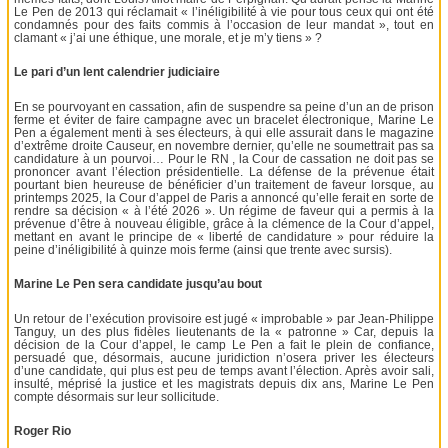
Le Pen de 2013 qui réclamait « l’inéligibilité à vie pour tous ceux qui ont été
condamnés pour des faits commis à l’occasion de leur mandat », tout en
clamant « j’ai une éthique, une morale, et je m’y tiens » ?
Le pari d’un lent calendrier judiciaire
En se pourvoyant en cassation, afin de suspendre sa peine d’un an de prison
ferme et éviter de faire campagne avec un bracelet électronique, Marine Le
Pen a également menti à ses électeurs, à qui elle assurait dans le magazine
d’extrême droite Causeur, en novembre dernier, qu’elle ne soumettrait pas sa
candidature à un pourvoi… Pour le RN , la Cour de cassation ne doit pas se
prononcer avant l’élection présidentielle. La défense de la prévenue était
pourtant bien heureuse de bénéficier d’un traitement de faveur lorsque, au
printemps 2025, la Cour d’appel de Paris a annoncé qu’elle ferait en sorte de
rendre sa décision « à l’été 2026 ». Un régime de faveur qui a permis à la
prévenue d’être à nouveau éligible, grâce à la clémence de la Cour d’appel,
mettant en avant le principe de « liberté de candidature » pour réduire la
peine d’inéligibilité à quinze mois ferme (ainsi que trente avec sursis).
Marine Le Pen sera candidate jusqu’au bout
Un retour de l’exécution provisoire est jugé « improbable » par Jean-Philippe
Tanguy, un des plus fidèles lieutenants de la « patronne » Car, depuis la
décision de la Cour d’appel, le camp Le Pen a fait le plein de confiance,
persuadé que, désormais, aucune juridiction n’osera priver les électeurs
d’une candidate, qui plus est peu de temps avant l’élection. Après avoir sali,
insulté, méprisé la justice et les magistrats depuis dix ans, Marine Le Pen
compte désormais sur leur sollicitude.
Roger Rio