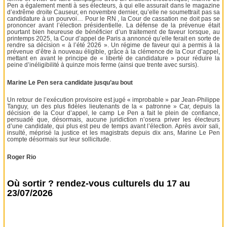
Pen a également menti à ses électeurs, à qui elle assurait dans le magazine
d’extrême droite Causeur, en novembre dernier, qu’elle ne soumettrait pas sa
candidature à un pourvoi… Pour le RN , la Cour de cassation ne doit pas se
prononcer avant l’élection présidentielle. La défense de la prévenue était
pourtant bien heureuse de bénéficier d’un traitement de faveur lorsque, au
printemps 2025, la Cour d’appel de Paris a annoncé qu’elle ferait en sorte de
rendre sa décision « à l’été 2026 ». Un régime de faveur qui a permis à la
prévenue d’être à nouveau éligible, grâce à la clémence de la Cour d’appel,
mettant en avant le principe de « liberté de candidature » pour réduire la
peine d’inéligibilité à quinze mois ferme (ainsi que trente avec sursis).
Marine Le Pen sera candidate jusqu’au bout
Un retour de l’exécution provisoire est jugé « improbable » par Jean-Philippe
Tanguy, un des plus fidèles lieutenants de la « patronne » Car, depuis la
décision de la Cour d’appel, le camp Le Pen a fait le plein de confiance,
persuadé que, désormais, aucune juridiction n’osera priver les électeurs
d’une candidate, qui plus est peu de temps avant l’élection. Après avoir sali,
insulté, méprisé la justice et les magistrats depuis dix ans, Marine Le Pen
compte désormais sur leur sollicitude.
Roger Rio
Où sortir ? rendez-vous culturels du 17 au
23/07/2026