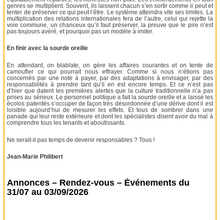
genres se multiplient. Souvent, ils laissent chacun s’en sortir comme il peut et
tenter de préserver ce qui peut l’être. Le système atteindra vite ses limites. La
multiplication des relations internationales fera de l’autre, celui qui rejette la
voie commune, un chanceux qu’il faut préserver, la preuve que le pire n’est
pas toujours avéré, et pourquoi pas un modèle à imiter.
En finir avec la sourde oreille
En attendant, on blablate, on gère les affaires courantes et on tente de
camoufler ce qui pourrait nous effrayer. Comme si nous n’étions pas
concernés par une note à payer, par des adaptations à envisager, par des
responsabilités à prendre tant qu’il en est encore temps. Et ce n’est pas
d’hier que datent les premières alertes que la culture traditionnelle n’a pas
prises au sérieux. Le personnel politique a fait la sourde oreille et a laissé les
écolos patentés s’occuper de façon très désordonnée d’une dérive dont il est
loisible aujourd’hui de mesurer les effets. Et tous de sombrer dans une
panade qui leur reste extérieure et dont les spécialistes disent avoir du mal à
comprendre tous les tenants et aboutissants.
Ne serait-il pas temps de devenir responsables ? Tous !
Jean-Marie Philibert
Annonces – Rendez-vous – Événements du
31/07 au 03/09/2026