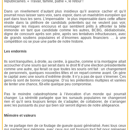
républicaines. « Travail, famille, patrie », le retour !
Dans un nivellement d’autant plus insidieux qu’il avance cacher et qu’il
pourrait nous laisser sans voix, sans espoir, dans un maelström européen qui
part dans tous les sens. L’impensable : le plus impensable dans cette affaire
réside dans la pléthore de candidats potentiels qui ne veulent pas voir,
envisager les risques encourus et qui semblent prêts à affronter la bête
immonde en tant que candidate comme les autres, BCBG, dédiabolisée,
digne de concourir après son père, après ses tentatives infructueuses, avec
de grands soutiens populaires et d’énormes appuis financiers … à une
compétition où se joue une partie de notre histoire.
Les endormis
Ils sont tranquilles, à droite, au centre, à gauche, comme si la montagne allait
accoucher d’une souris qui serait dans le droit fil d’une élection présidentielle
comme une autre, qui ferait ce que toutes les souris ont fait : un changement
de personnels, quelques nouvelles têtes et on repart comme avant. On gère
le capital avec une souris d’extrême droite. Il n’y a pas de quoi s’énerver. Ces
gens-là sont de bonne compagnie. D’où les prétentions multiples et variées
de tenter une chance, fût-elle quelque peu compromise.
Pas le moindre catastrophisme à l’évocation d’un monde qui pourrait
changer. La sérénité partagée que les sursauts populaires ne changeront
rien et qu’il sera toujours temps de s’adapter, de collaborer, de s’arranger
avec les puissants du jour qui bien sûr seront dignes de notre allégeance.
Mémoire et valeurs
Je ne partage rien de ce foutage de gueule quasi généralisé. Avec tous ceux
qui gardent leur mémoire, avec ceux qui ont toujours tout fait pour préserver