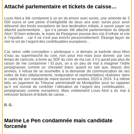
Attaché parlementaire et tickets de caisse…
Louis Aliot a été condamné à un an de prison avec sursis, une amende de 5
000 euros et une peine d’inéligibilité de deux ans avec sursis pour avoir
détourné des fonds européens de leur destination initiale, à savoir payer un
attaché parlementaire… qui n’a jamais été attaché parlementaire du député
Aliot ! Et bien entendu, le maire de Perpignan pousse des cris d’orfraie et crie
à l’injustice… car il ne s’est pas enrichi personnellement. Étrange façon de
nier le vol de l’argent des contribuables européens…
Car, selon cette conception « aliotesque », si demain, je barbote deux litres
d’eau au supermarché du coin, non pour moi mais pour donner, par ces
temps de canicule, à boire au SDF du coin de ma rue, il n’y aurait pas plus de
raison de me condamner ! Et puis, on a un peu de mal à imaginer l’édile
perpignanais comme un chevalier blanc quand on sait que, depuis des
années, il refuse de se soumettre à la demande de communication de ses
notes de frais (déplacements, restauration et représentation) réalisées dans
le cadre de son mandat de maire durant les années 2020 à 2024. Il a même
fallu un jugement du Tribunal administratif de Montpellier pour lui rappeler
qu’il est normal de contrôler l’utilisation de l’argent des contribuables …
perpignanais comme européens. Mais visiblement Louis Aliot a du mal à
retrouver factures et tickets de caisse…
R. G.
Marine Le Pen condamnée mais candidate
forcenée