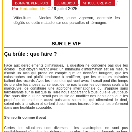
,
,
/
DOMAINE PERE PUIG
LE MILDIOU
VITICULTURE P.-O.
Par
Redaction LETC
/
9 juillet 2025
Viticulture – Nicolas Soler, jeune vigneron, constate les
dégâts de cette maladie sur ses parcelles et témoigne.
SUR LE VIF
Ça brûle : que faire ?
Face aux dérèglements climatiques, la question ne concerne pas que les
écolos : tout citoyen vivant avec un minimum d’information est en mesure
d’avoir un avis qui prend en compte que les données bougent, que les
catastrophes ont plutôt tendance à proliférer, que les chaleurs estivales
battent des records. Avec les incendies qui vont avec. Il serait peut-être temps
de prendre les choses au sérieux, de ne pas laisser les politiques seuls à la
manœuvre, de construire une approche internationale qui s’appuie sans
faux-fuyants sur le fait que la Terre nous appartient à tous, qu’elle veut peut-
être nous dire qu’il ne serait pas inutile de modifier nos habitudes, que les
prophètes de malheur, aussi puissants soient-ils, qui alimentent le déni,
soient mis à la raison et sortent d’optimismes inconsidérés qui les enferment
dans une béatitude coupable.
S’en sortir comme il peut
Certes, les situations sont diverses : les catastrophes ne sont pas
équitablement réparties, les richesses non plus. Les emmerdements en tous