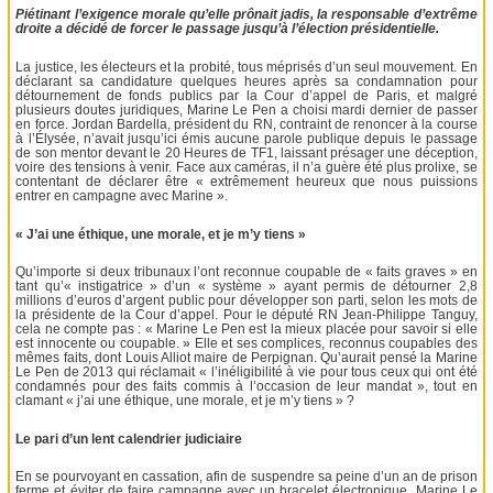
Piétinant l’exigence morale qu’elle prônait jadis, la responsable d’extrême
droite a décidé de forcer le passage jusqu’à l’élection présidentielle.
La justice, les électeurs et la probité, tous méprisés d’un seul mouvement. En
déclarant sa candidature quelques heures après sa condamnation pour
détournement de fonds publics par la Cour d’appel de Paris, et malgré
plusieurs doutes juridiques, Marine Le Pen a choisi mardi dernier de passer
en force. Jordan Bardella, président du RN, contraint de renoncer à la course
à l’Élysée, n’avait jusqu’ici émis aucune parole publique depuis le passage
de son mentor devant le 20 Heures de TF1, laissant présager une déception,
voire des tensions à venir. Face aux caméras, il n’a guère été plus prolixe, se
contentant de déclarer être « extrêmement heureux que nous puissions
entrer en campagne avec Marine ».
« J’ai une éthique, une morale, et je m’y tiens »
Qu’importe si deux tribunaux l’ont reconnue coupable de « faits graves » en
tant qu’« instigatrice » d’un « système » ayant permis de détourner 2,8
millions d’euros d’argent public pour développer son parti, selon les mots de
la présidente de la Cour d’appel. Pour le député RN Jean-Philippe Tanguy,
cela ne compte pas : « Marine Le Pen est la mieux placée pour savoir si elle
est innocente ou coupable. » Elle et ses complices, reconnus coupables des
mêmes faits, dont Louis Alliot maire de Perpignan. Qu’aurait pensé la Marine
Le Pen de 2013 qui réclamait « l’inéligibilité à vie pour tous ceux qui ont été
condamnés pour des faits commis à l’occasion de leur mandat », tout en
clamant « j’ai une éthique, une morale, et je m’y tiens » ?
Le pari d’un lent calendrier judiciaire
En se pourvoyant en cassation, afin de suspendre sa peine d’un an de prison
ferme et éviter de faire campagne avec un bracelet électronique, Marine Le