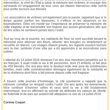
intervention, le chef de l’État a salué la mémoire des victimes, le courage des
survivants et l’engagement de tous ceux qui étaient intervenus cette nuit-là
pour porter secours aux blessés.
Les associations de victimes ont également pris la parole, rappelant que si le
temps apaise parfois les blessures, il n’efface ni les absences ni les
traumatismes. Elles ont insisté sur l’importance de préserver la mémoire de
cette tragédie et de transmettre son histoire aux jeunes générations afin que
de tels actes ne sombrent jamais dans l’oubli.
Tout au long de la journée, les habitants de Nice se sont succédé devant le
mémorial pour déposer des fleurs, allumer des bougies ou simplement se
recueillir en silence. Les visages étaient graves, les regards souvent tournés
vers la mer, symbole d’une ville qui a dû apprendre à se reconstruire sans
oublier.
L’attentat du 14 juillet 2016 demeure l’un des plus meurtriers perpétrés sur le
sol français. Il avait coûté la vie à 86 personnes, dont 15 enfants, et fait plus
de 450 blessés. Dix ans plus tard, la douleur reste vive pour de nombreuses
familles, mais cette commémoration témoigne également de la solidarité et
de la résilience dont Nice a fait preuve depuis cette nuit tragique.
À travers cette journée d’hommage, la cité azuréenne a rappelé que la
mémoire constitue un rempart contre l’oubli. Dix ans après les événements,
Nice continue d’honorer celles et ceux dont la vie a été brutalement
interrompue, tout en affirmant sa volonté de défendre les valeurs de liberté,
de fraternité et de paix qui avaient été attaquées ce soir du 14 juillet 2016.
Corinne Coquet