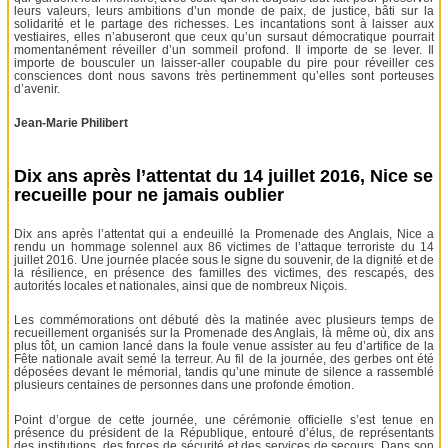
leurs valeurs, leurs ambitions d’un monde de paix, de justice, bâti sur la
solidarité et le partage des richesses. Les incantations sont à laisser aux
vestiaires, elles n’abuseront que ceux qu’un sursaut démocratique pourrait
momentanément réveiller d’un sommeil profond. Il importe de se lever. Il
importe de bousculer un laisser-aller coupable du pire pour réveiller ces
consciences dont nous savons très pertinemment qu’elles sont porteuses
d’avenir.
Jean-Marie Philibert
Dix ans après l’attentat du 14 juillet 2016, Nice se
recueille pour ne jamais oublier
Dix ans après l’attentat qui a endeuillé la Promenade des Anglais, Nice a
rendu un hommage solennel aux 86 victimes de l’attaque terroriste du 14
juillet 2016. Une journée placée sous le signe du souvenir, de la dignité et de
la résilience, en présence des familles des victimes, des rescapés, des
autorités locales et nationales, ainsi que de nombreux Niçois.
Les commémorations ont débuté dès la matinée avec plusieurs temps de
recueillement organisés sur la Promenade des Anglais, là même où, dix ans
plus tôt, un camion lancé dans la foule venue assister au feu d’artifice de la
Fête nationale avait semé la terreur. Au fil de la journée, des gerbes ont été
déposées devant le mémorial, tandis qu’une minute de silence a rassemblé
plusieurs centaines de personnes dans une profonde émotion.
Point d’orgue de cette journée, une cérémonie officielle s’est tenue en
présence du président de la République, entouré d’élus, de représentants
des institutions, des forces de sécurité et des services de secours. Dans son