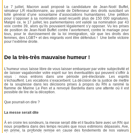
Le 7 juillet, Macron avait proposé la candidature de Jean-Noël Buffet,
sénateur LR réactionnaire, au poste de Défenseur des droits suscitant un
tollé général d’une soixantaine d’associations humanitaires. Une pétition
pour s’opposer à sa nomination avait recueilli plus de 150 000 signatures.
Malgré ce, le 17 juillet, les parlementaires ont validé sa nomination par 43
voix contre 39, alors qu’ils pouvaient légalement s’y opposer. Vu les prises
de position de Jean-Noël Buffet contre l’avortement, contre le mariage pour
tous, pour le durcissement de la loi immigration, sûr que les droits des
femmes, des LGBT+ et des migrants vont être défendus ! Une belle victoire
pour l’extrême droite.
De la très-très mauvaise humeur !
L’humeur vous laisse libre de vous laisser embarquer par votre subjectivité et
de laisser vagabonder votre esprit sur les éventualités qui peuvent s’offrir à
vous : nous entrons dans une période pré-électorale. Les esprits
s’échauffent. Les vocations s’exacerbent. La décision de la justice de mettre
de la souplesse dans les décisions prises à propos du RN a ranimé la
flamme de Marine Le Pen et a renvoyé Bardella dans une attente où il est
possible de lire de la déception.
Que pourrait-on dire ?
La messe serait dite
À en croire les sondeurs, la messe serait dite et il faudra faire avec un RN qui
nous projettera dans des temps reculés que nous estimions dépassés. Ave,
en prime, la profonde remise en cause des fondements de nos valeurs