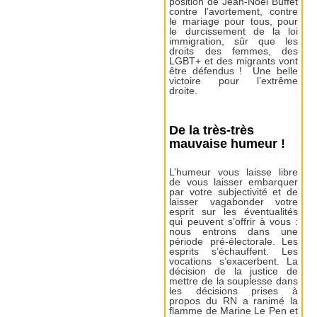
position de Jean-Noël Buffet
contre l’avortement, contre
le mariage pour tous, pour
le durcissement de la loi
immigration, sûr que les
droits des femmes, des
LGBT+ et des migrants vont
être défendus ! Une belle
victoire pour l’extrême
droite.
De la très-très
mauvaise humeur !
L’humeur vous laisse libre
de vous laisser embarquer
par votre subjectivité et de
laisser vagabonder votre
esprit sur les éventualités
qui peuvent s’offrir à vous :
nous entrons dans une
période pré-électorale. Les
esprits s’échauffent. Les
vocations s’exacerbent. La
décision de la justice de
mettre de la souplesse dans
les décisions prises à
propos du RN a ranimé la
flamme de Marine Le Pen et