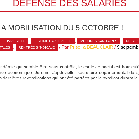
DÉFENSE DES SALARIÉS
LA MOBILISATION DU 5 OCTOBRE !
,
,
,
E OUVRIÈRE 66
JÉRÔME CAPDEVIELLE
MESURES SANITAIRES
MOBILI
,
/ Par
Priscilla BEAUCLAIR
/
9 septemb
TALES
RENTRÉE SYNDICALE
démie qui semble être sous contrôle, le contexte social est bousculé 
ance économique. Jérôme Capdevielle, secrétaire départemental du s
es dernières revendications qui ont été portées par le syndicat durant 