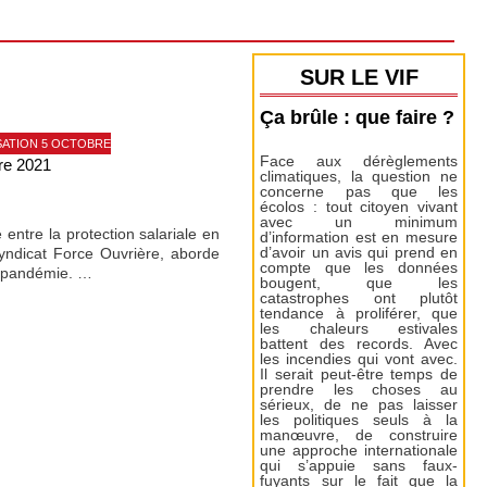
SUR LE VIF
Ça brûle : que faire ?
SATION 5 OCTOBRE
Face aux dérèglements
re 2021
climatiques, la question ne
concerne pas que les
écolos : tout citoyen vivant
avec un minimum
entre la protection salariale en
d’information est en mesure
yndicat Force Ouvrière, aborde
d’avoir un avis qui prend en
compte que les données
la pandémie. …
bougent, que les
catastrophes ont plutôt
tendance à proliférer, que
les chaleurs estivales
battent des records. Avec
les incendies qui vont avec.
Il serait peut-être temps de
prendre les choses au
sérieux, de ne pas laisser
les politiques seuls à la
manœuvre, de construire
une approche internationale
qui s’appuie sans faux-
fuyants sur le fait que la