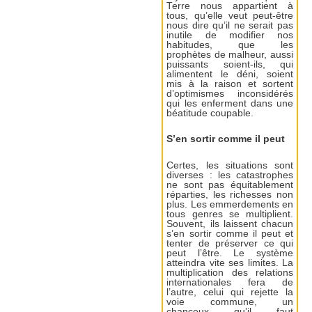
Terre nous appartient à
tous, qu’elle veut peut-être
nous dire qu’il ne serait pas
inutile de modifier nos
habitudes, que les
prophètes de malheur, aussi
puissants soient-ils, qui
alimentent le déni, soient
mis à la raison et sortent
d’optimismes inconsidérés
qui les enferment dans une
béatitude coupable.
S’en sortir comme il peut
Certes, les situations sont
diverses : les catastrophes
ne sont pas équitablement
réparties, les richesses non
plus. Les emmerdements en
tous genres se multiplient.
Souvent, ils laissent chacun
s’en sortir comme il peut et
tenter de préserver ce qui
peut l’être. Le système
atteindra vite ses limites. La
multiplication des relations
internationales fera de
l’autre, celui qui rejette la
voie commune, un
chanceux qu’il faut