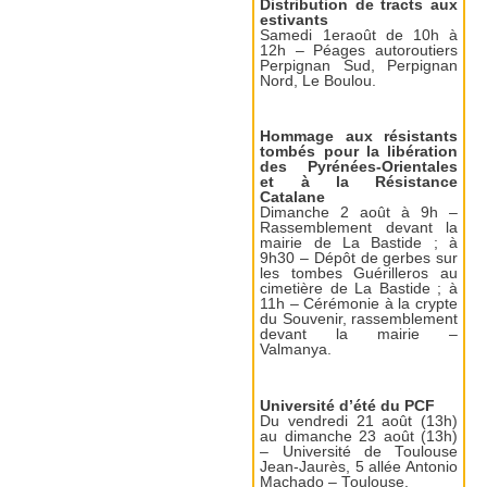
Distribution de tracts aux
estivants
Samedi 1eraoût de 10h à
12h – Péages autoroutiers
Perpignan Sud, Perpignan
Nord, Le Boulou.
Hommage aux résistants
tombés pour la libération
des Pyrénées-Orientales
et à la Résistance
Catalane
Dimanche 2 août à 9h –
Rassemblement devant la
mairie de La Bastide ; à
9h30 – Dépôt de gerbes sur
les tombes Guérilleros au
cimetière de La Bastide ; à
11h – Cérémonie à la crypte
du Souvenir, rassemblement
devant la mairie –
Valmanya.
Université d’été du PCF
Du vendredi 21 août (13h)
au dimanche 23 août (13h)
– Université de Toulouse
Jean-Jaurès, 5 allée Antonio
Machado – Toulouse.