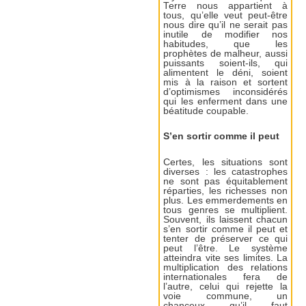
Terre nous appartient à
tous, qu’elle veut peut-être
nous dire qu’il ne serait pas
inutile de modifier nos
habitudes, que les
prophètes de malheur, aussi
puissants soient-ils, qui
alimentent le déni, soient
mis à la raison et sortent
d’optimismes inconsidérés
qui les enferment dans une
béatitude coupable.
S’en sortir comme il peut
Certes, les situations sont
diverses : les catastrophes
ne sont pas équitablement
réparties, les richesses non
plus. Les emmerdements en
tous genres se multiplient.
Souvent, ils laissent chacun
s’en sortir comme il peut et
tenter de préserver ce qui
peut l’être. Le système
atteindra vite ses limites. La
multiplication des relations
internationales fera de
l’autre, celui qui rejette la
voie commune, un
chanceux qu’il faut