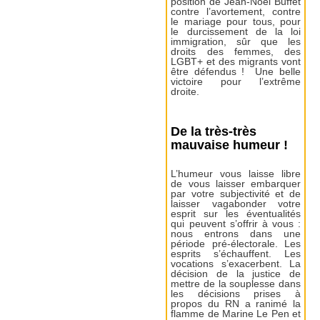
position de Jean-Noël Buffet
contre l’avortement, contre
le mariage pour tous, pour
le durcissement de la loi
immigration, sûr que les
droits des femmes, des
LGBT+ et des migrants vont
être défendus ! Une belle
victoire pour l’extrême
droite.
De la très-très
mauvaise humeur !
L’humeur vous laisse libre
de vous laisser embarquer
par votre subjectivité et de
laisser vagabonder votre
esprit sur les éventualités
qui peuvent s’offrir à vous :
nous entrons dans une
période pré-électorale. Les
esprits s’échauffent. Les
vocations s’exacerbent. La
décision de la justice de
mettre de la souplesse dans
les décisions prises à
propos du RN a ranimé la
flamme de Marine Le Pen et