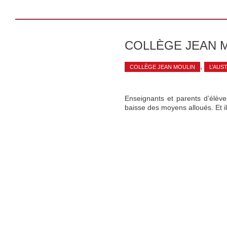
COLLÈGE JEAN M
,
COLLÈGE JEAN MOULIN
L’AUS
Enseignants et parents d’élèves
baisse des moyens alloués. Et il