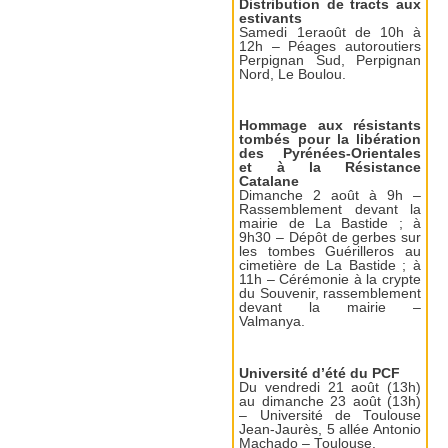
Distribution de tracts aux
estivants
Samedi 1eraoût de 10h à
12h – Péages autoroutiers
Perpignan Sud, Perpignan
Nord, Le Boulou.
Hommage aux résistants
tombés pour la libération
des Pyrénées-Orientales
et à la Résistance
Catalane
Dimanche 2 août à 9h –
Rassemblement devant la
mairie de La Bastide ; à
9h30 – Dépôt de gerbes sur
les tombes Guérilleros au
cimetière de La Bastide ; à
11h – Cérémonie à la crypte
du Souvenir, rassemblement
devant la mairie –
Valmanya.
Université d’été du PCF
Du vendredi 21 août (13h)
au dimanche 23 août (13h)
– Université de Toulouse
Jean-Jaurès, 5 allée Antonio
Machado – Toulouse.