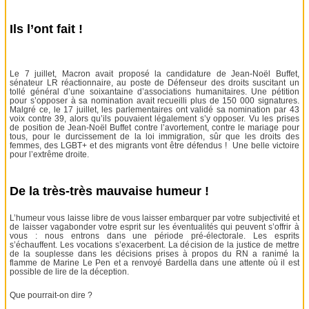
Ils l’ont fait !
Le 7 juillet, Macron avait proposé la candidature de Jean-Noël Buffet,
sénateur LR réactionnaire, au poste de Défenseur des droits suscitant un
tollé général d’une soixantaine d’associations humanitaires. Une pétition
pour s’opposer à sa nomination avait recueilli plus de 150 000 signatures.
Malgré ce, le 17 juillet, les parlementaires ont validé sa nomination par 43
voix contre 39, alors qu’ils pouvaient légalement s’y opposer. Vu les prises
de position de Jean-Noël Buffet contre l’avortement, contre le mariage pour
tous, pour le durcissement de la loi immigration, sûr que les droits des
femmes, des LGBT+ et des migrants vont être défendus ! Une belle victoire
pour l’extrême droite.
De la très-très mauvaise humeur !
L’humeur vous laisse libre de vous laisser embarquer par votre subjectivité et
de laisser vagabonder votre esprit sur les éventualités qui peuvent s’offrir à
vous : nous entrons dans une période pré-électorale. Les esprits
s’échauffent. Les vocations s’exacerbent. La décision de la justice de mettre
de la souplesse dans les décisions prises à propos du RN a ranimé la
flamme de Marine Le Pen et a renvoyé Bardella dans une attente où il est
possible de lire de la déception.
Que pourrait-on dire ?