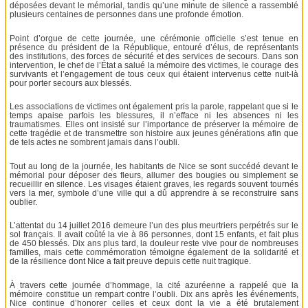
déposées devant le mémorial, tandis qu’une minute de silence a rassemblé
plusieurs centaines de personnes dans une profonde émotion.
Point d’orgue de cette journée, une cérémonie officielle s’est tenue en
présence du président de la République, entouré d’élus, de représentants
des institutions, des forces de sécurité et des services de secours. Dans son
intervention, le chef de l’État a salué la mémoire des victimes, le courage des
survivants et l’engagement de tous ceux qui étaient intervenus cette nuit-là
pour porter secours aux blessés.
Les associations de victimes ont également pris la parole, rappelant que si le
temps apaise parfois les blessures, il n’efface ni les absences ni les
traumatismes. Elles ont insisté sur l’importance de préserver la mémoire de
cette tragédie et de transmettre son histoire aux jeunes générations afin que
de tels actes ne sombrent jamais dans l’oubli.
Tout au long de la journée, les habitants de Nice se sont succédé devant le
mémorial pour déposer des fleurs, allumer des bougies ou simplement se
recueillir en silence. Les visages étaient graves, les regards souvent tournés
vers la mer, symbole d’une ville qui a dû apprendre à se reconstruire sans
oublier.
L’attentat du 14 juillet 2016 demeure l’un des plus meurtriers perpétrés sur le
sol français. Il avait coûté la vie à 86 personnes, dont 15 enfants, et fait plus
de 450 blessés. Dix ans plus tard, la douleur reste vive pour de nombreuses
familles, mais cette commémoration témoigne également de la solidarité et
de la résilience dont Nice a fait preuve depuis cette nuit tragique.
À travers cette journée d’hommage, la cité azuréenne a rappelé que la
mémoire constitue un rempart contre l’oubli. Dix ans après les événements,
Nice continue d’honorer celles et ceux dont la vie a été brutalement