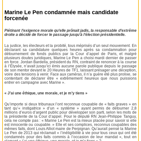
Marine Le Pen condamnée mais candidate
forcenée
Piétinant l’exigence morale qu’elle prônait jadis, la responsable d’extrême
droite a décidé de forcer le passage jusqu’à l’élection présidentielle.
La justice, les électeurs et la probité, tous méprisés d’un seul mouvement. En
déclarant sa candidature quelques heures après sa condamnation pour
détournement de fonds publics par la Cour d’appel de Paris, et malgré
plusieurs doutes juridiques, Marine Le Pen a choisi mardi dernier de passer
en force. Jordan Bardella, président du RN, contraint de renoncer à la course
à l’Élysée, n’avait jusqu’ici émis aucune parole publique depuis le passage
de son mentor devant le 20 Heures de TF1, laissant présager une déception,
voire des tensions à venir. Face aux caméras, il n’a guère été plus prolixe, se
contentant de déclarer être « extrêmement heureux que nous puissions
entrer en campagne avec Marine ».
« J’ai une éthique, une morale, et je m’y tiens »
Qu’importe si deux tribunaux l’ont reconnue coupable de « faits graves » en
tant qu’« instigatrice » d’un « système » ayant permis de détourner 2,8
millions d’euros d’argent public pour développer son parti, selon les mots de
la présidente de la Cour d’appel. Pour le député RN Jean-Philippe Tanguy,
cela ne compte pas : « Marine Le Pen est la mieux placée pour savoir si elle
est innocente ou coupable. » Elle et ses complices, reconnus coupables des
mêmes faits, dont Louis Alliot maire de Perpignan. Qu’aurait pensé la Marine
Le Pen de 2013 qui réclamait « l’inéligibilité à vie pour tous ceux qui ont été
condamnés pour des faits commis à l’occasion de leur mandat », tout en
clamant « j’ai une éthique, une morale, et je m’y tiens » ?