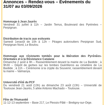
Annonces – Rendez-vous – Événements du
31/07 au 03/09/2026
Hommage à Jean Jaurès
Vendredi 31 juillet à 11h – Jardin Terrus, Boulevard des Pyrénées –
Perpignan.
Distribution de tracts aux estivants
Samedi 1eraoût de 10h à 12h – Péages autoroutiers Perpignan Sud,
Perpignan Nord, Le Boulou.
Hommage aux résistants tombés pour la libération des Pyrénées-
Orientales et à la Résistance Catalane
Dimanche 2 août à 9h – Rassemblement devant la mairie de La Bastide ; à
9h30 – Dépôt de gerbes sur les tombes Guérilleros au cimetière de La
Bastide ; à 11h – Cérémonie à la crypte du Souvenir, rassemblement devant
la mairie – Valmanya.
Université d’été du PCF
Du vendredi 21 août (13h) au dimanche 23 août (13h) – Université de
Toulouse Jean-Jaurès, 5 allée Antonio Machado – Toulouse.
Fête de l’Humanité
11-12-13 septembre – Base 217, Le Plessis-Pâté – Bretigny-sur-Orge.