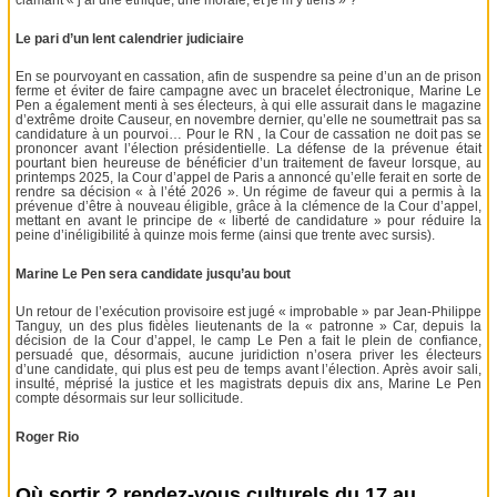
Le pari d’un lent calendrier judiciaire
En se pourvoyant en cassation, afin de suspendre sa peine d’un an de prison
ferme et éviter de faire campagne avec un bracelet électronique, Marine Le
Pen a également menti à ses électeurs, à qui elle assurait dans le magazine
d’extrême droite Causeur, en novembre dernier, qu’elle ne soumettrait pas sa
candidature à un pourvoi… Pour le RN , la Cour de cassation ne doit pas se
prononcer avant l’élection présidentielle. La défense de la prévenue était
pourtant bien heureuse de bénéficier d’un traitement de faveur lorsque, au
printemps 2025, la Cour d’appel de Paris a annoncé qu’elle ferait en sorte de
rendre sa décision « à l’été 2026 ». Un régime de faveur qui a permis à la
prévenue d’être à nouveau éligible, grâce à la clémence de la Cour d’appel,
mettant en avant le principe de « liberté de candidature » pour réduire la
peine d’inéligibilité à quinze mois ferme (ainsi que trente avec sursis).
Marine Le Pen sera candidate jusqu’au bout
Un retour de l’exécution provisoire est jugé « improbable » par Jean-Philippe
Tanguy, un des plus fidèles lieutenants de la « patronne » Car, depuis la
décision de la Cour d’appel, le camp Le Pen a fait le plein de confiance,
persuadé que, désormais, aucune juridiction n’osera priver les électeurs
d’une candidate, qui plus est peu de temps avant l’élection. Après avoir sali,
insulté, méprisé la justice et les magistrats depuis dix ans, Marine Le Pen
compte désormais sur leur sollicitude.
Roger Rio
Où sortir ? rendez-vous culturels du 17 au