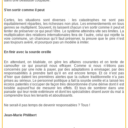
dans une béatitude coupable.
S’en sortir comme il peut
Certes, les situations sont diverses : les catastrophes ne sont pas
équitablement réparties, les richesses non plus. Les emmerdements en tous
genres se multiplient. Souvent, ils laissent chacun s’en sortir comme il peut et
tenter de préserver ce qui peut l’être. Le système atteindra vite ses limites. La
multiplication des relations internationales fera de l’autre, celui qui rejette la
voie commune, un chanceux qu’il faut préserver, la preuve que le pire n’est
pas toujours avéré, et pourquoi pas un modèle à imiter.
En finir avec la sourde oreille
En attendant, on blablate, on gère les affaires courantes et on tente de
camoufler ce qui pourrait nous effrayer. Comme si nous n’étions pas
concernés par une note à payer, par des adaptations à envisager, par des
responsabilités à prendre tant qu’il en est encore temps. Et ce n’est pas
d’hier que datent les premières alertes que la culture traditionnelle n’a pas
prises au sérieux. Le personnel politique a fait la sourde oreille et a laissé les
écolos patentés s’occuper de façon très désordonnée d’une dérive dont il est
loisible aujourd’hui de mesurer les effets. Et tous de sombrer dans une
panade qui leur reste extérieure et dont les spécialistes disent avoir du mal à
comprendre tous les tenants et aboutissants.
Ne serait-il pas temps de devenir responsables ? Tous !
Jean-Marie Philibert