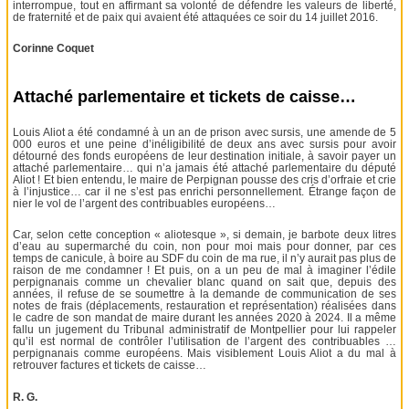
interrompue, tout en affirmant sa volonté de défendre les valeurs de liberté,
de fraternité et de paix qui avaient été attaquées ce soir du 14 juillet 2016.
Corinne Coquet
Attaché parlementaire et tickets de caisse…
Louis Aliot a été condamné à un an de prison avec sursis, une amende de 5
000 euros et une peine d’inéligibilité de deux ans avec sursis pour avoir
détourné des fonds européens de leur destination initiale, à savoir payer un
attaché parlementaire… qui n’a jamais été attaché parlementaire du député
Aliot ! Et bien entendu, le maire de Perpignan pousse des cris d’orfraie et crie
à l’injustice… car il ne s’est pas enrichi personnellement. Étrange façon de
nier le vol de l’argent des contribuables européens…
Car, selon cette conception « aliotesque », si demain, je barbote deux litres
d’eau au supermarché du coin, non pour moi mais pour donner, par ces
temps de canicule, à boire au SDF du coin de ma rue, il n’y aurait pas plus de
raison de me condamner ! Et puis, on a un peu de mal à imaginer l’édile
perpignanais comme un chevalier blanc quand on sait que, depuis des
années, il refuse de se soumettre à la demande de communication de ses
notes de frais (déplacements, restauration et représentation) réalisées dans
le cadre de son mandat de maire durant les années 2020 à 2024. Il a même
fallu un jugement du Tribunal administratif de Montpellier pour lui rappeler
qu’il est normal de contrôler l’utilisation de l’argent des contribuables …
perpignanais comme européens. Mais visiblement Louis Aliot a du mal à
retrouver factures et tickets de caisse…
R. G.