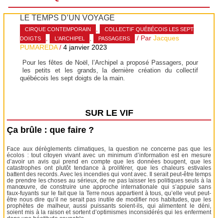
LE TEMPS D’UN VOYAGE
,
CIRQUE CONTEMPORAIN
COLLECTIF QUÉBÉCOIS LES SEPT
,
,
/ Par
Jacques
DOIGTS
L'ARCHIPEL
PASSAGERS
PUMAREDA
/
4 janvier 2023
Pour les fêtes de Noël, l’Archipel a proposé Passagers, pour
les petits et les grands, la dernière création du collectif
québécois les sept doigts de la main.
SUR LE VIF
Ça brûle : que faire ?
Face aux dérèglements climatiques, la question ne concerne pas que les
écolos : tout citoyen vivant avec un minimum d’information est en mesure
d’avoir un avis qui prend en compte que les données bougent, que les
catastrophes ont plutôt tendance à proliférer, que les chaleurs estivales
battent des records. Avec les incendies qui vont avec. Il serait peut-être temps
de prendre les choses au sérieux, de ne pas laisser les politiques seuls à la
manœuvre, de construire une approche internationale qui s’appuie sans
faux-fuyants sur le fait que la Terre nous appartient à tous, qu’elle veut peut-
être nous dire qu’il ne serait pas inutile de modifier nos habitudes, que les
prophètes de malheur, aussi puissants soient-ils, qui alimentent le déni,
soient mis à la raison et sortent d’optimismes inconsidérés qui les enferment