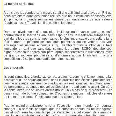
La messe serait dite
À en croire les sondeurs, la messe serait dite et il faudra faire avec un RN qui
nous projettera dans des temps reculés que nous estimions dépassés. Ave,
en prime, la profonde remise en cause des fondements de nos valeurs
républicaines. « Travail, famille, patrie », le retour !
Dans un nivellement d’autant plus insidieux qu’il avance cacher et qu’il
pourrait nous laisser sans voix, sans espoir, dans un maelström européen qui
part dans tous les sens. L’impensable : le plus impensable dans cette affaire
réside dans la pléthore de candidats potentiels qui ne veulent pas voir,
envisager les risques encourus et qui semblent prêts à affronter la bête
immonde en tant que candidate comme les autres, BCBG, dédiabolisée,
digne de concourir après son père, après ses tentatives infructueuses, avec
de grands soutiens populaires et d’énormes appuis financiers … à une
compétition où se joue une partie de notre histoire.
Les endormis
Ils sont tranquilles, à droite, au centre, à gauche, comme si la montagne allait
accoucher d’une souris qui serait dans le droit fil d’une élection présidentielle
comme une autre, qui ferait ce que toutes les souris ont fait : un changement
de personnels, quelques nouvelles têtes et on repart comme avant. On gère
le capital avec une souris d’extrême droite. Il n’y a pas de quoi s’énerver. Ces
gens-là sont de bonne compagnie. D’où les prétentions multiples et variées
de tenter une chance, fût-elle quelque peu compromise.
Pas le moindre catastrophisme à l’évocation d’un monde qui pourrait
changer. La sérénité partagée que les sursauts populaires ne changeront
rien et qu’il sera toujours temps de s’adapter, de collaborer, de s’arranger
avec les puissants du jour qui bien sûr seront dignes de notre allégeance.