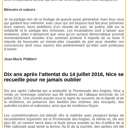
Mémoire et valeurs
Je ne partage rien de ce foutage de gueule quasi généralisé. Avec tous ceux
qui gardent leur mémoire, avec ceux qui ont toujours tout fait pour préserver
leurs valeurs, leurs ambitions d’un monde de paix, de justice, bâti sur la
solidarité et le partage des richesses. Les incantations sont à laisser aux
vestiaires, elles n’abuseront que ceux qu’un sursaut démocratique pourrait
momentanément réveiller d’un sommeil profond. Il importe de se lever. Il
importe de bousculer un laisser-aller coupable du pire pour réveiller ces
consciences dont nous savons très pertinemment qu’elles sont porteuses
d’avenir.
Jean-Marie Philibert
Dix ans après l’attentat du 14 juillet 2016, Nice se
recueille pour ne jamais oublier
Dix ans après l’attentat qui a endeuillé la Promenade des Anglais, Nice a
rendu un hommage solennel aux 86 victimes de l’attaque terroriste du 14
juillet 2016. Une journée placée sous le signe du souvenir, de la dignité et de
la résilience, en présence des familles des victimes, des rescapés, des
autorités locales et nationales, ainsi que de nombreux Niçois.
Les commémorations ont débuté dès la matinée avec plusieurs temps de
recueillement organisés sur la Promenade des Anglais, là même où, dix ans
plus tôt, un camion lancé dans la foule venue assister au feu d’artifice de la
Fête nationale avait semé la terreur. Au fil de la journée, des gerbes ont été