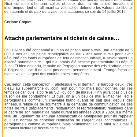
Nice continue d’honorer celles et ceux dont la vie a été brutalement
interrompue, tout en affirmant sa volonté de défendre les valeurs de liberté,
de fraternité et de paix qui avaient été attaquées ce soir du 14 juillet 2016.
Corinne Coquet
Attaché parlementaire et tickets de caisse…
Louis Aliot a été condamné à un an de prison avec sursis, une amende de 5
000 euros et une peine d’inéligibilité de deux ans avec sursis pour avoir
détourné des fonds européens de leur destination initiale, à savoir payer un
attaché parlementaire… qui n’a jamais été attaché parlementaire du député
Aliot ! Et bien entendu, le maire de Perpignan pousse des cris d’orfraie et crie
à l’injustice… car il ne s’est pas enrichi personnellement. Étrange façon de
nier le vol de l’argent des contribuables européens…
Car, selon cette conception « aliotesque », si demain, je barbote deux litres
d’eau au supermarché du coin, non pour moi mais pour donner, par ces
temps de canicule, à boire au SDF du coin de ma rue, il n’y aurait pas plus de
raison de me condamner ! Et puis, on a un peu de mal à imaginer l’édile
perpignanais comme un chevalier blanc quand on sait que, depuis des
années, il refuse de se soumettre à la demande de communication de ses
notes de frais (déplacements, restauration et représentation) réalisées dans
le cadre de son mandat de maire durant les années 2020 à 2024. Il a même
fallu un jugement du Tribunal administratif de Montpellier pour lui rappeler
qu’il est normal de contrôler l’utilisation de l’argent des contribuables …
perpignanais comme européens. Mais visiblement Louis Aliot a du mal à
retrouver factures et tickets de caisse…