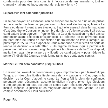
condamnés pour des faits commis à l’occasion de leur mandat », tout en
clamant « j’ai une éthique, une morale, et je m’y tiens » ?
Le pari d’un lent calendrier judiciaire
En se pourvoyant en cassation, afin de suspendre sa peine d’un an de prison
ferme et éviter de faire campagne avec un bracelet électronique, Marine Le
Pen a également menti à ses électeurs, à qui elle assurait dans le magazine
d’extrême droite Causeur, en novembre dernier, qu’elle ne soumettrait pas sa
candidature à un pourvoi… Pour le RN , la Cour de cassation ne doit pas se
prononcer avant l’élection présidentielle. La défense de la prévenue était
pourtant bien heureuse de bénéficier d’un traitement de faveur lorsque, au
printemps 2025, la Cour d’appel de Paris a annoncé qu’elle ferait en sorte de
rendre sa décision « à l’été 2026 ». Un régime de faveur qui a permis à la
prévenue d’être à nouveau éligible, grâce à la clémence de la Cour d’appel,
mettant en avant le principe de « liberté de candidature » pour réduire la
peine d’inéligibilité à quinze mois ferme (ainsi que trente avec sursis).
Marine Le Pen sera candidate jusqu’au bout
Un retour de l’exécution provisoire est jugé « improbable » par Jean-Philippe
Tanguy, un des plus fidèles lieutenants de la « patronne » Car, depuis la
décision de la Cour d’appel, le camp Le Pen a fait le plein de confiance,
persuadé que, désormais, aucune juridiction n’osera priver les électeurs
d’une candidate, qui plus est peu de temps avant l’élection. Après avoir sali,
insulté, méprisé la justice et les magistrats depuis dix ans, Marine Le Pen
compte désormais sur leur sollicitude.
Roger Rio