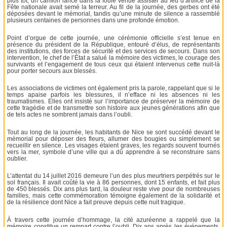
plus tôt, un camion lancé dans la foule venue assister au feu d’artifice de la
Fête nationale avait semé la terreur. Au fil de la journée, des gerbes ont été
déposées devant le mémorial, tandis qu’une minute de silence a rassemblé
plusieurs centaines de personnes dans une profonde émotion.
Point d’orgue de cette journée, une cérémonie officielle s’est tenue en
présence du président de la République, entouré d’élus, de représentants
des institutions, des forces de sécurité et des services de secours. Dans son
intervention, le chef de l’État a salué la mémoire des victimes, le courage des
survivants et l’engagement de tous ceux qui étaient intervenus cette nuit-là
pour porter secours aux blessés.
Les associations de victimes ont également pris la parole, rappelant que si le
temps apaise parfois les blessures, il n’efface ni les absences ni les
traumatismes. Elles ont insisté sur l’importance de préserver la mémoire de
cette tragédie et de transmettre son histoire aux jeunes générations afin que
de tels actes ne sombrent jamais dans l’oubli.
Tout au long de la journée, les habitants de Nice se sont succédé devant le
mémorial pour déposer des fleurs, allumer des bougies ou simplement se
recueillir en silence. Les visages étaient graves, les regards souvent tournés
vers la mer, symbole d’une ville qui a dû apprendre à se reconstruire sans
oublier.
L’attentat du 14 juillet 2016 demeure l’un des plus meurtriers perpétrés sur le
sol français. Il avait coûté la vie à 86 personnes, dont 15 enfants, et fait plus
de 450 blessés. Dix ans plus tard, la douleur reste vive pour de nombreuses
familles, mais cette commémoration témoigne également de la solidarité et
de la résilience dont Nice a fait preuve depuis cette nuit tragique.
À travers cette journée d’hommage, la cité azuréenne a rappelé que la
mémoire constitue un rempart contre l’oubli. Dix ans après les événements,