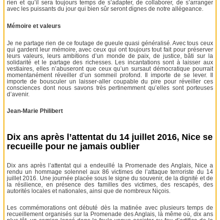
rien et qu’il sera toujours temps de s’adapter, de collaborer, de s’arranger
avec les puissants du jour qui bien sûr seront dignes de notre allégeance.
Mémoire et valeurs
Je ne partage rien de ce foutage de gueule quasi généralisé. Avec tous ceux
qui gardent leur mémoire, avec ceux qui ont toujours tout fait pour préserver
leurs valeurs, leurs ambitions d’un monde de paix, de justice, bâti sur la
solidarité et le partage des richesses. Les incantations sont à laisser aux
vestiaires, elles n’abuseront que ceux qu’un sursaut démocratique pourrait
momentanément réveiller d’un sommeil profond. Il importe de se lever. Il
importe de bousculer un laisser-aller coupable du pire pour réveiller ces
consciences dont nous savons très pertinemment qu’elles sont porteuses
d’avenir.
Jean-Marie Philibert
Dix ans après l’attentat du 14 juillet 2016, Nice se
recueille pour ne jamais oublier
Dix ans après l’attentat qui a endeuillé la Promenade des Anglais, Nice a
rendu un hommage solennel aux 86 victimes de l’attaque terroriste du 14
juillet 2016. Une journée placée sous le signe du souvenir, de la dignité et de
la résilience, en présence des familles des victimes, des rescapés, des
autorités locales et nationales, ainsi que de nombreux Niçois.
Les commémorations ont débuté dès la matinée avec plusieurs temps de
recueillement organisés sur la Promenade des Anglais, là même où, dix ans