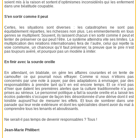
soient mis à la raison et sortent d’optimismes inconsidérés qui les enferment
dans une béatitude coupable.
S’en sortir comme il peut
Certes, les situations sont diverses : les catastrophes ne sont pas
équitablement réparties, les richesses non plus. Les emmerdements en tous
genres se multiplient. Souvent, ils laissent chacun s’en sortir comme il peut et
tenter de préserver ce qui peut l’être. Le système atteindra vite ses limites. La
multiplication des relations internationales fera de l’autre, celui qui rejette la
voie commune, un chanceux qu’il faut préserver, la preuve que le pire n’est
pas toujours avéré, et pourquoi pas un modèle à imiter.
En finir avec la sourde oreille
En attendant, on blablate, on gère les affaires courantes et on tente de
camoufler ce qui pourrait nous effrayer. Comme si nous n’étions pas
concernés par une note à payer, par des adaptations à envisager, par des
responsabilités à prendre tant qu’il en est encore temps. Et ce n’est pas
d’hier que datent les premières alertes que la culture traditionnelle n’a pas
prises au sérieux. Le personnel politique a fait la sourde oreille et a laissé les
écolos patentés s’occuper de façon très désordonnée d’une dérive dont il est
loisible aujourd’hui de mesurer les effets. Et tous de sombrer dans une
panade qui leur reste extérieure et dont les spécialistes disent avoir du mal à
comprendre tous les tenants et aboutissants.
Ne serait-il pas temps de devenir responsables ? Tous !
Jean-Marie Philibert