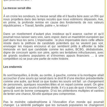
La messe serait dite
À en croire les sondeurs, la messe serait dite et il faudra faire avec un RN qui
nous projettera dans des temps reculés que nous estimions dépassés. Ave,
en prime, la profonde remise en cause des fondements de nos valeurs
républicaines. « Travail, famille, patrie », le retour !
Dans un nivellement d’autant plus insidieux qu’il avance cacher et qu’il
pourrait nous laisser sans voix, sans espoir, dans un maelström européen qui
part dans tous les sens. L’impensable : le plus impensable dans cette affaire
réside dans la pléthore de candidats potentiels qui ne veulent pas voir,
envisager les risques encourus et qui semblent prêts à affronter la bête
immonde en tant que candidate comme les autres, BCBG, dédiabolisée,
digne de concourir après son père, après ses tentatives infructueuses, avec
de grands soutiens populaires et d’énormes appuis financiers … à une
compétition où se joue une partie de notre histoire.
Les endormis
Ils sont tranquilles, à droite, au centre, à gauche, comme si la montagne allait
accoucher d’une souris qui serait dans le droit fil d’une élection présidentielle
comme une autre, qui ferait ce que toutes les souris ont fait : un changement
de personnels, quelques nouvelles têtes et on repart comme avant. On gère
le capital avec une souris d’extrême droite. Il n’y a pas de quoi s’énerver. Ces
gens-là sont de bonne compagnie. D’où les prétentions multiples et variées
de tenter une chance, fût-elle quelque peu compromise.
Pas le moindre catastrophisme à l’évocation d’un monde qui pourrait
changer. La sérénité partagée que les sursauts populaires ne changeront