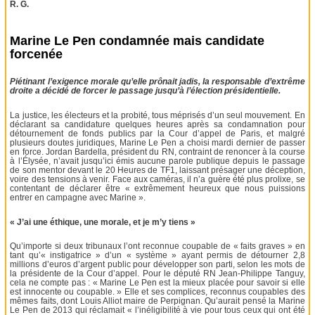
R. G.
Marine Le Pen condamnée mais candidate
forcenée
Piétinant l’exigence morale qu’elle prônait jadis, la responsable d’extrême
droite a décidé de forcer le passage jusqu’à l’élection présidentielle.
La justice, les électeurs et la probité, tous méprisés d’un seul mouvement. En
déclarant sa candidature quelques heures après sa condamnation pour
détournement de fonds publics par la Cour d’appel de Paris, et malgré
plusieurs doutes juridiques, Marine Le Pen a choisi mardi dernier de passer
en force. Jordan Bardella, président du RN, contraint de renoncer à la course
à l’Élysée, n’avait jusqu’ici émis aucune parole publique depuis le passage
de son mentor devant le 20 Heures de TF1, laissant présager une déception,
voire des tensions à venir. Face aux caméras, il n’a guère été plus prolixe, se
contentant de déclarer être « extrêmement heureux que nous puissions
entrer en campagne avec Marine ».
« J’ai une éthique, une morale, et je m’y tiens »
Qu’importe si deux tribunaux l’ont reconnue coupable de « faits graves » en
tant qu’« instigatrice » d’un « système » ayant permis de détourner 2,8
millions d’euros d’argent public pour développer son parti, selon les mots de
la présidente de la Cour d’appel. Pour le député RN Jean-Philippe Tanguy,
cela ne compte pas : « Marine Le Pen est la mieux placée pour savoir si elle
est innocente ou coupable. » Elle et ses complices, reconnus coupables des
mêmes faits, dont Louis Alliot maire de Perpignan. Qu’aurait pensé la Marine
Le Pen de 2013 qui réclamait « l’inéligibilité à vie pour tous ceux qui ont été