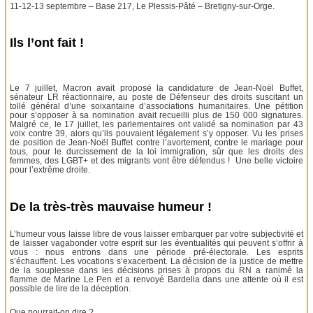
11-12-13 septembre – Base 217, Le Plessis-Pâté – Bretigny-sur-Orge.
Ils l’ont fait !
Le 7 juillet, Macron avait proposé la candidature de Jean-Noël Buffet,
sénateur LR réactionnaire, au poste de Défenseur des droits suscitant un
tollé général d’une soixantaine d’associations humanitaires. Une pétition
pour s’opposer à sa nomination avait recueilli plus de 150 000 signatures.
Malgré ce, le 17 juillet, les parlementaires ont validé sa nomination par 43
voix contre 39, alors qu’ils pouvaient légalement s’y opposer. Vu les prises
de position de Jean-Noël Buffet contre l’avortement, contre le mariage pour
tous, pour le durcissement de la loi immigration, sûr que les droits des
femmes, des LGBT+ et des migrants vont être défendus ! Une belle victoire
pour l’extrême droite.
De la très-très mauvaise humeur !
L’humeur vous laisse libre de vous laisser embarquer par votre subjectivité et
de laisser vagabonder votre esprit sur les éventualités qui peuvent s’offrir à
vous : nous entrons dans une période pré-électorale. Les esprits
s’échauffent. Les vocations s’exacerbent. La décision de la justice de mettre
de la souplesse dans les décisions prises à propos du RN a ranimé la
flamme de Marine Le Pen et a renvoyé Bardella dans une attente où il est
possible de lire de la déception.
Que pourrait-on dire ?