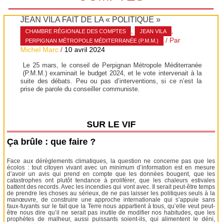
JEAN VILA FAIT DE LA « POLITIQUE »
,
,
CHAMBRE RÉGIONALE DES COMPTES
JEAN VILA
/ Par
PERPIGNAN MÉTROPOLE MÉDITERRANÉE (P.M.M.)
Michel Marc
/
10 avril 2024
Le 25 mars, le conseil de Perpignan Métropole Méditerranée
(P.M.M.) examinait le budget 2024, et le vote intervenait à la
suite des débats. Peu ou pas d’interventions, si ce n’est la
prise de parole du conseiller communiste.
SUR LE VIF
Ça brûle : que faire ?
Face aux dérèglements climatiques, la question ne concerne pas que les
écolos : tout citoyen vivant avec un minimum d’information est en mesure
d’avoir un avis qui prend en compte que les données bougent, que les
catastrophes ont plutôt tendance à proliférer, que les chaleurs estivales
battent des records. Avec les incendies qui vont avec. Il serait peut-être temps
de prendre les choses au sérieux, de ne pas laisser les politiques seuls à la
manœuvre, de construire une approche internationale qui s’appuie sans
faux-fuyants sur le fait que la Terre nous appartient à tous, qu’elle veut peut-
être nous dire qu’il ne serait pas inutile de modifier nos habitudes, que les
prophètes de malheur, aussi puissants soient-ils, qui alimentent le déni,