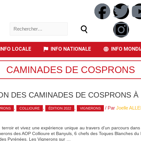
NFO LOCALE
INFO NATIONALE
INFO MONDI
CAMINADES DE COSPRONS
ION DES CAMINADES DE COSPRONS À
,
,
,
/ Par
Joelle AL
PRONS
COLLIOURE
ÉDITION 2022
VIGNERONS
 terroir et vivez une expérience unique au travers d’un parcours dan
rons des AOP Collioure et Banyuls, 6 chefs des Toques Blanches du R
 des Pyrénées. Les Vignerons sur …