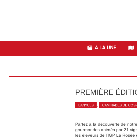
A LA UNE
I
PREMIÈRE ÉDIT
,
BANYULS
CAMINADES DE COS
Partez à la découverte de notre
gourmandes animés par 21 vigne
les éleveurs de l’IGP La Rosée