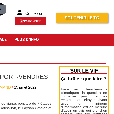
Connexion
SOUTENIR LE TC
S'ABONNER
ALE
PLUS D’INFO
SUR LE VIF
 PORT-VENDRES
Ça brûle : que faire ?
LEMAND
/
19 juillet 2022
Face aux dérèglements
climatiques, la question ne
concerne pas que les
écolos : tout citoyen vivant
s les vignes ponctué de 7 étapes
avec un minimum
d’information est en mesure
oussillon, le Paysan Catalan et
d’avoir un avis qui prend en