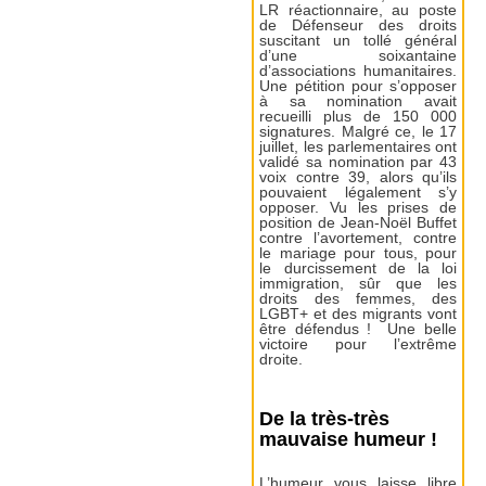
LR réactionnaire, au poste
de Défenseur des droits
suscitant un tollé général
d’une soixantaine
d’associations humanitaires.
Une pétition pour s’opposer
à sa nomination avait
recueilli plus de 150 000
signatures. Malgré ce, le 17
juillet, les parlementaires ont
validé sa nomination par 43
voix contre 39, alors qu’ils
pouvaient légalement s’y
opposer. Vu les prises de
position de Jean-Noël Buffet
contre l’avortement, contre
le mariage pour tous, pour
le durcissement de la loi
immigration, sûr que les
droits des femmes, des
LGBT+ et des migrants vont
être défendus ! Une belle
victoire pour l’extrême
droite.
De la très-très
mauvaise humeur !
L’humeur vous laisse libre