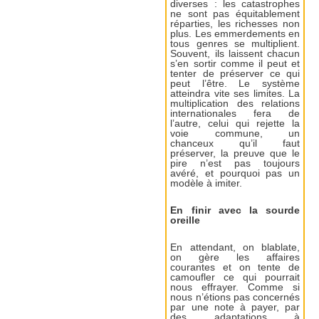
diverses : les catastrophes
ne sont pas équitablement
réparties, les richesses non
plus. Les emmerdements en
tous genres se multiplient.
Souvent, ils laissent chacun
s’en sortir comme il peut et
tenter de préserver ce qui
peut l’être. Le système
atteindra vite ses limites. La
multiplication des relations
internationales fera de
l’autre, celui qui rejette la
voie commune, un
chanceux qu’il faut
préserver, la preuve que le
pire n’est pas toujours
avéré, et pourquoi pas un
modèle à imiter.
En finir avec la sourde
oreille
En attendant, on blablate,
on gère les affaires
courantes et on tente de
camoufler ce qui pourrait
nous effrayer. Comme si
nous n’étions pas concernés
par une note à payer, par
des adaptations à