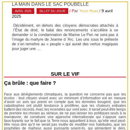
LA MAIN DANS LE SAC POUBELLE
,
/ Par
Yvon Huet
/
9 avril
AVRIL 2025
BILLET DU JOUR
2025
Décidément, en dehors des citoyens démocrates attachés à
l’État de droit, le balai des renoncements s’accélère à se
demander si la condamnation de Marine Le Pen ne sera pas à
l’image du martyre de Jeanne d ’Arc. Les uns sous le prétexte
de s’en remettre au « peuple » qui aurait des vertus magiques
pour juger une …
SUR LE VIF
Ça brûle : que faire ?
Face aux dérèglements climatiques, la question ne concerne pas que les
écolos : tout citoyen vivant avec un minimum d’information est en mesure
d’avoir un avis qui prend en compte que les données bougent, que les
catastrophes ont plutôt tendance à proliférer, que les chaleurs estivales
battent des records. Avec les incendies qui vont avec. Il serait peut-être temps
de prendre les choses au sérieux, de ne pas laisser les politiques seuls à la
manœuvre, de construire une approche internationale qui s’appuie sans
faux-fuyants sur le fait que la Terre nous appartient à tous, qu’elle veut peut-
être nous dire qu’il ne serait pas inutile de modifier nos habitudes, que les
prophètes de malheur, aussi puissants soient-ils, qui alimentent le déni,