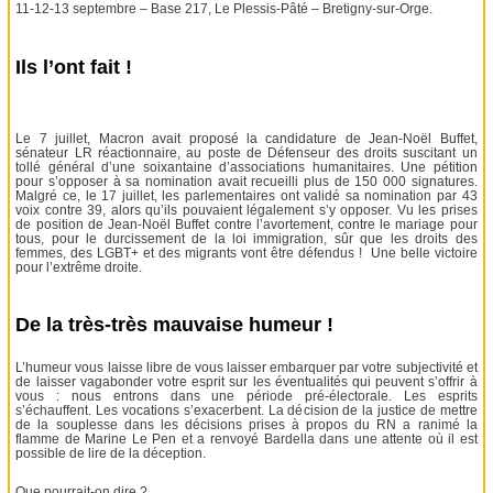
11-12-13 septembre – Base 217, Le Plessis-Pâté – Bretigny-sur-Orge.
Ils l’ont fait !
Le 7 juillet, Macron avait proposé la candidature de Jean-Noël Buffet,
sénateur LR réactionnaire, au poste de Défenseur des droits suscitant un
tollé général d’une soixantaine d’associations humanitaires. Une pétition
pour s’opposer à sa nomination avait recueilli plus de 150 000 signatures.
Malgré ce, le 17 juillet, les parlementaires ont validé sa nomination par 43
voix contre 39, alors qu’ils pouvaient légalement s’y opposer. Vu les prises
de position de Jean-Noël Buffet contre l’avortement, contre le mariage pour
tous, pour le durcissement de la loi immigration, sûr que les droits des
femmes, des LGBT+ et des migrants vont être défendus ! Une belle victoire
pour l’extrême droite.
De la très-très mauvaise humeur !
L’humeur vous laisse libre de vous laisser embarquer par votre subjectivité et
de laisser vagabonder votre esprit sur les éventualités qui peuvent s’offrir à
vous : nous entrons dans une période pré-électorale. Les esprits
s’échauffent. Les vocations s’exacerbent. La décision de la justice de mettre
de la souplesse dans les décisions prises à propos du RN a ranimé la
flamme de Marine Le Pen et a renvoyé Bardella dans une attente où il est
possible de lire de la déception.
Que pourrait-on dire ?