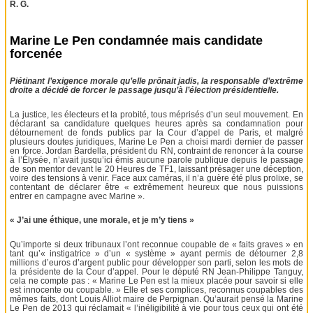
R. G.
Marine Le Pen condamnée mais candidate
forcenée
Piétinant l’exigence morale qu’elle prônait jadis, la responsable d’extrême
droite a décidé de forcer le passage jusqu’à l’élection présidentielle.
La justice, les électeurs et la probité, tous méprisés d’un seul mouvement. En
déclarant sa candidature quelques heures après sa condamnation pour
détournement de fonds publics par la Cour d’appel de Paris, et malgré
plusieurs doutes juridiques, Marine Le Pen a choisi mardi dernier de passer
en force. Jordan Bardella, président du RN, contraint de renoncer à la course
à l’Élysée, n’avait jusqu’ici émis aucune parole publique depuis le passage
de son mentor devant le 20 Heures de TF1, laissant présager une déception,
voire des tensions à venir. Face aux caméras, il n’a guère été plus prolixe, se
contentant de déclarer être « extrêmement heureux que nous puissions
entrer en campagne avec Marine ».
« J’ai une éthique, une morale, et je m’y tiens »
Qu’importe si deux tribunaux l’ont reconnue coupable de « faits graves » en
tant qu’« instigatrice » d’un « système » ayant permis de détourner 2,8
millions d’euros d’argent public pour développer son parti, selon les mots de
la présidente de la Cour d’appel. Pour le député RN Jean-Philippe Tanguy,
cela ne compte pas : « Marine Le Pen est la mieux placée pour savoir si elle
est innocente ou coupable. » Elle et ses complices, reconnus coupables des
mêmes faits, dont Louis Alliot maire de Perpignan. Qu’aurait pensé la Marine
Le Pen de 2013 qui réclamait « l’inéligibilité à vie pour tous ceux qui ont été