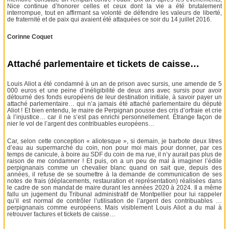
Nice continue d’honorer celles et ceux dont la vie a été brutalement
interrompue, tout en affirmant sa volonté de défendre les valeurs de liberté,
de fraternité et de paix qui avaient été attaquées ce soir du 14 juillet 2016.
Corinne Coquet
Attaché parlementaire et tickets de caisse…
Louis Aliot a été condamné à un an de prison avec sursis, une amende de 5
000 euros et une peine d’inéligibilité de deux ans avec sursis pour avoir
détourné des fonds européens de leur destination initiale, à savoir payer un
attaché parlementaire… qui n’a jamais été attaché parlementaire du député
Aliot ! Et bien entendu, le maire de Perpignan pousse des cris d’orfraie et crie
à l’injustice… car il ne s’est pas enrichi personnellement. Étrange façon de
nier le vol de l’argent des contribuables européens…
Car, selon cette conception « aliotesque », si demain, je barbote deux litres
d’eau au supermarché du coin, non pour moi mais pour donner, par ces
temps de canicule, à boire au SDF du coin de ma rue, il n’y aurait pas plus de
raison de me condamner ! Et puis, on a un peu de mal à imaginer l’édile
perpignanais comme un chevalier blanc quand on sait que, depuis des
années, il refuse de se soumettre à la demande de communication de ses
notes de frais (déplacements, restauration et représentation) réalisées dans
le cadre de son mandat de maire durant les années 2020 à 2024. Il a même
fallu un jugement du Tribunal administratif de Montpellier pour lui rappeler
qu’il est normal de contrôler l’utilisation de l’argent des contribuables …
perpignanais comme européens. Mais visiblement Louis Aliot a du mal à
retrouver factures et tickets de caisse…