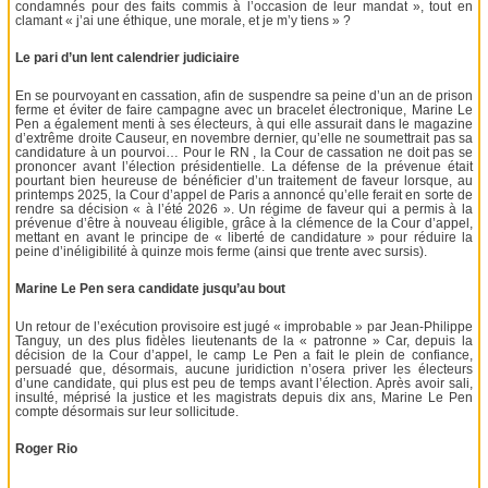
condamnés pour des faits commis à l’occasion de leur mandat », tout en
clamant « j’ai une éthique, une morale, et je m’y tiens » ?
Le pari d’un lent calendrier judiciaire
En se pourvoyant en cassation, afin de suspendre sa peine d’un an de prison
ferme et éviter de faire campagne avec un bracelet électronique, Marine Le
Pen a également menti à ses électeurs, à qui elle assurait dans le magazine
d’extrême droite Causeur, en novembre dernier, qu’elle ne soumettrait pas sa
candidature à un pourvoi… Pour le RN , la Cour de cassation ne doit pas se
prononcer avant l’élection présidentielle. La défense de la prévenue était
pourtant bien heureuse de bénéficier d’un traitement de faveur lorsque, au
printemps 2025, la Cour d’appel de Paris a annoncé qu’elle ferait en sorte de
rendre sa décision « à l’été 2026 ». Un régime de faveur qui a permis à la
prévenue d’être à nouveau éligible, grâce à la clémence de la Cour d’appel,
mettant en avant le principe de « liberté de candidature » pour réduire la
peine d’inéligibilité à quinze mois ferme (ainsi que trente avec sursis).
Marine Le Pen sera candidate jusqu’au bout
Un retour de l’exécution provisoire est jugé « improbable » par Jean-Philippe
Tanguy, un des plus fidèles lieutenants de la « patronne » Car, depuis la
décision de la Cour d’appel, le camp Le Pen a fait le plein de confiance,
persuadé que, désormais, aucune juridiction n’osera priver les électeurs
d’une candidate, qui plus est peu de temps avant l’élection. Après avoir sali,
insulté, méprisé la justice et les magistrats depuis dix ans, Marine Le Pen
compte désormais sur leur sollicitude.
Roger Rio