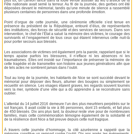
plus tôt, un camion lancé dans la foule venue assister au feu d’artifice de la
Fête nationale avait semé la terreur. Au fil de la journée, des gerbes ont été
déposées devant le mémorial, tandis qu’une minute de silence a rassemblé
plusieurs centaines de personnes dans une profonde émotion.
Point d’orgue de cette journée, une cérémonie officielle s’est tenue en
présence du président de la République, entouré d’élus, de représentants
des institutions, des forces de sécurité et des services de secours. Dans son
intervention, le chef de l’État a salué la mémoire des victimes, le courage des
survivants et l’engagement de tous ceux qui étaient intervenus cette nuit-là
pour porter secours aux blessés.
Les associations de victimes ont également pris la parole, rappelant que si le
temps apaise parfois les blessures, il n’efface ni les absences ni les
traumatismes. Elles ont insisté sur l’importance de préserver la mémoire de
cette tragédie et de transmettre son histoire aux jeunes générations afin que
de tels actes ne sombrent jamais dans l’oubli.
Tout au long de la journée, les habitants de Nice se sont succédé devant le
mémorial pour déposer des fleurs, allumer des bougies ou simplement se
recueillir en silence. Les visages étaient graves, les regards souvent tournés
vers la mer, symbole d’une ville qui a dû apprendre à se reconstruire sans
oublier.
L’attentat du 14 juillet 2016 demeure l’un des plus meurtriers perpétrés sur le
sol français. Il avait coûté la vie à 86 personnes, dont 15 enfants, et fait plus
de 450 blessés. Dix ans plus tard, la douleur reste vive pour de nombreuses
familles, mais cette commémoration témoigne également de la solidarité et
de la résilience dont Nice a fait preuve depuis cette nuit tragique.
À travers cette journée d’hommage, la cité azuréenne a rappelé que la
mémoire constitue un rempart contre l’oubli. Dix ans après les événements,