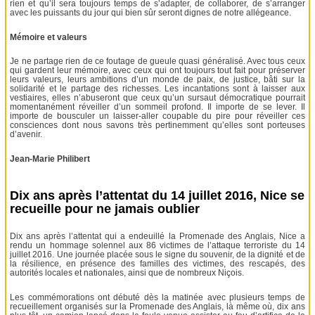
rien et qu’il sera toujours temps de s’adapter, de collaborer, de s’arranger
avec les puissants du jour qui bien sûr seront dignes de notre allégeance.
Mémoire et valeurs
Je ne partage rien de ce foutage de gueule quasi généralisé. Avec tous ceux
qui gardent leur mémoire, avec ceux qui ont toujours tout fait pour préserver
leurs valeurs, leurs ambitions d’un monde de paix, de justice, bâti sur la
solidarité et le partage des richesses. Les incantations sont à laisser aux
vestiaires, elles n’abuseront que ceux qu’un sursaut démocratique pourrait
momentanément réveiller d’un sommeil profond. Il importe de se lever. Il
importe de bousculer un laisser-aller coupable du pire pour réveiller ces
consciences dont nous savons très pertinemment qu’elles sont porteuses
d’avenir.
Jean-Marie Philibert
Dix ans après l’attentat du 14 juillet 2016, Nice se
recueille pour ne jamais oublier
Dix ans après l’attentat qui a endeuillé la Promenade des Anglais, Nice a
rendu un hommage solennel aux 86 victimes de l’attaque terroriste du 14
juillet 2016. Une journée placée sous le signe du souvenir, de la dignité et de
la résilience, en présence des familles des victimes, des rescapés, des
autorités locales et nationales, ainsi que de nombreux Niçois.
Les commémorations ont débuté dès la matinée avec plusieurs temps de
recueillement organisés sur la Promenade des Anglais, là même où, dix ans