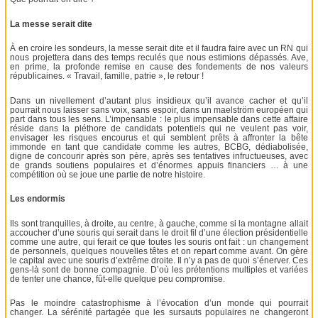
La messe serait dite
À en croire les sondeurs, la messe serait dite et il faudra faire avec un RN qui
nous projettera dans des temps reculés que nous estimions dépassés. Ave,
en prime, la profonde remise en cause des fondements de nos valeurs
républicaines. « Travail, famille, patrie », le retour !
Dans un nivellement d’autant plus insidieux qu’il avance cacher et qu’il
pourrait nous laisser sans voix, sans espoir, dans un maelström européen qui
part dans tous les sens. L’impensable : le plus impensable dans cette affaire
réside dans la pléthore de candidats potentiels qui ne veulent pas voir,
envisager les risques encourus et qui semblent prêts à affronter la bête
immonde en tant que candidate comme les autres, BCBG, dédiabolisée,
digne de concourir après son père, après ses tentatives infructueuses, avec
de grands soutiens populaires et d’énormes appuis financiers … à une
compétition où se joue une partie de notre histoire.
Les endormis
Ils sont tranquilles, à droite, au centre, à gauche, comme si la montagne allait
accoucher d’une souris qui serait dans le droit fil d’une élection présidentielle
comme une autre, qui ferait ce que toutes les souris ont fait : un changement
de personnels, quelques nouvelles têtes et on repart comme avant. On gère
le capital avec une souris d’extrême droite. Il n’y a pas de quoi s’énerver. Ces
gens-là sont de bonne compagnie. D’où les prétentions multiples et variées
de tenter une chance, fût-elle quelque peu compromise.
Pas le moindre catastrophisme à l’évocation d’un monde qui pourrait
changer. La sérénité partagée que les sursauts populaires ne changeront