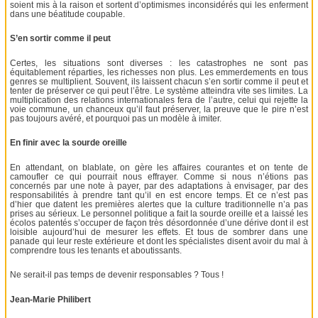
soient mis à la raison et sortent d’optimismes inconsidérés qui les enferment
dans une béatitude coupable.
S’en sortir comme il peut
Certes, les situations sont diverses : les catastrophes ne sont pas
équitablement réparties, les richesses non plus. Les emmerdements en tous
genres se multiplient. Souvent, ils laissent chacun s’en sortir comme il peut et
tenter de préserver ce qui peut l’être. Le système atteindra vite ses limites. La
multiplication des relations internationales fera de l’autre, celui qui rejette la
voie commune, un chanceux qu’il faut préserver, la preuve que le pire n’est
pas toujours avéré, et pourquoi pas un modèle à imiter.
En finir avec la sourde oreille
En attendant, on blablate, on gère les affaires courantes et on tente de
camoufler ce qui pourrait nous effrayer. Comme si nous n’étions pas
concernés par une note à payer, par des adaptations à envisager, par des
responsabilités à prendre tant qu’il en est encore temps. Et ce n’est pas
d’hier que datent les premières alertes que la culture traditionnelle n’a pas
prises au sérieux. Le personnel politique a fait la sourde oreille et a laissé les
écolos patentés s’occuper de façon très désordonnée d’une dérive dont il est
loisible aujourd’hui de mesurer les effets. Et tous de sombrer dans une
panade qui leur reste extérieure et dont les spécialistes disent avoir du mal à
comprendre tous les tenants et aboutissants.
Ne serait-il pas temps de devenir responsables ? Tous !
Jean-Marie Philibert