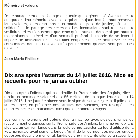
Mémoire et valeurs
Je ne partage rien de ce foutage de gueule quasi généralisé. Avec tous ceux
qui gardent leur mémoire, avec ceux qui ont toujours tout fait pour préserver
leurs valeurs, leurs ambitions d’un monde de paix, de justice, bâti sur la
solidarité et le partage des richesses. Les incantations sont à laisser aux
vestiaires, elles n’abuseront que ceux qu’un sursaut démocratique pourrait
momentanément réveiller d’un sommeil profond. Il importe de se lever. Il
importe de bousculer un laisser-aller coupable du pire pour réveiller ces
consciences dont nous savons très pertinemment qu’elles sont porteuses
d’avenir.
Jean-Marie Philibert
Dix ans après l’attentat du 14 juillet 2016, Nice se
recueille pour ne jamais oublier
Dix ans après l’attentat qui a endeuillé la Promenade des Anglais, Nice a
rendu un hommage solennel aux 86 victimes de l’attaque terroriste du 14
juillet 2016. Une journée placée sous le signe du souvenir, de la dignité et de
la résilience, en présence des familles des victimes, des rescapés, des
autorités locales et nationales, ainsi que de nombreux Niçois.
Les commémorations ont débuté dès la matinée avec plusieurs temps de
recueillement organisés sur la Promenade des Anglais, là même où, dix ans
plus tôt, un camion lancé dans la foule venue assister au feu d’artifice de la
Fête nationale avait semé la terreur. Au fil de la journée, des gerbes ont été
déposées devant le mémorial, tandis qu’une minute de silence a rassemblé