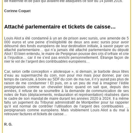
de fraternité et de paix qui avaient été attaquées ce soir du 14 juillet 2016.
Corinne Coquet
Attaché parlementaire et tickets de caisse…
Louis Aliot a été condamné à un an de prison avec sursis, une amende de 5
000 euros et une peine d’inéligibilité de deux ans avec sursis pour avoir
détourné des fonds européens de leur destination initiale, à savoir payer un
attaché parlementaire… qui n’a jamais été attaché parlementaire du député
Aliot ! Et bien entendu, le maire de Perpignan pousse des cris d’orfraie et crie
à l’injustice… car il ne s’est pas enrichi personnellement. Étrange façon de
nier le vol de l’argent des contribuables européens…
Car, selon cette conception « aliotesque », si demain, je barbote deux litres
d’eau au supermarché du coin, non pour moi mais pour donner, par ces
temps de canicule, à boire au SDF du coin de ma rue, il n’y aurait pas plus de
raison de me condamner ! Et puis, on a un peu de mal à imaginer l’édile
perpignanais comme un chevalier blanc quand on sait que, depuis des
années, il refuse de se soumettre à la demande de communication de ses
notes de frais (déplacements, restauration et représentation) réalisées dans
le cadre de son mandat de maire durant les années 2020 à 2024. Il a même
fallu un jugement du Tribunal administratif de Montpellier pour lui rappeler
qu’il est normal de contrôler l’utilisation de l’argent des contribuables …
perpignanais comme européens. Mais visiblement Louis Aliot a du mal à
retrouver factures et tickets de caisse…
R. G.