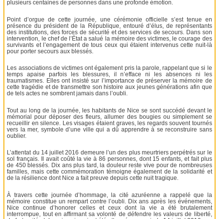
plusieurs centaines de personnes dans une profonde émotion.
Point d’orgue de cette journée, une cérémonie officielle s’est tenue en
présence du président de la République, entouré d’élus, de représentants
des institutions, des forces de sécurité et des services de secours. Dans son
intervention, le chef de l’État a salué la mémoire des victimes, le courage des
survivants et l’engagement de tous ceux qui étaient intervenus cette nuit-là
pour porter secours aux blessés.
Les associations de victimes ont également pris la parole, rappelant que si le
temps apaise parfois les blessures, il n’efface ni les absences ni les
traumatismes. Elles ont insisté sur l’importance de préserver la mémoire de
cette tragédie et de transmettre son histoire aux jeunes générations afin que
de tels actes ne sombrent jamais dans l’oubli.
Tout au long de la journée, les habitants de Nice se sont succédé devant le
mémorial pour déposer des fleurs, allumer des bougies ou simplement se
recueillir en silence. Les visages étaient graves, les regards souvent tournés
vers la mer, symbole d’une ville qui a dû apprendre à se reconstruire sans
oublier.
L’attentat du 14 juillet 2016 demeure l’un des plus meurtriers perpétrés sur le
sol français. Il avait coûté la vie à 86 personnes, dont 15 enfants, et fait plus
de 450 blessés. Dix ans plus tard, la douleur reste vive pour de nombreuses
familles, mais cette commémoration témoigne également de la solidarité et
de la résilience dont Nice a fait preuve depuis cette nuit tragique.
À travers cette journée d’hommage, la cité azuréenne a rappelé que la
mémoire constitue un rempart contre l’oubli. Dix ans après les événements,
Nice continue d’honorer celles et ceux dont la vie a été brutalement
interrompue, tout en affirmant sa volonté de défendre les valeurs de liberté,