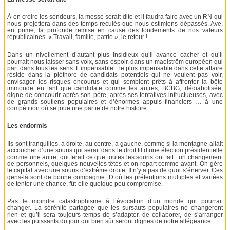
À en croire les sondeurs, la messe serait dite et il faudra faire avec un RN qui
nous projettera dans des temps reculés que nous estimions dépassés. Ave,
en prime, la profonde remise en cause des fondements de nos valeurs
républicaines. « Travail, famille, patrie », le retour !
Dans un nivellement d’autant plus insidieux qu’il avance cacher et qu’il
pourrait nous laisser sans voix, sans espoir, dans un maelström européen qui
part dans tous les sens. L’impensable : le plus impensable dans cette affaire
réside dans la pléthore de candidats potentiels qui ne veulent pas voir,
envisager les risques encourus et qui semblent prêts à affronter la bête
immonde en tant que candidate comme les autres, BCBG, dédiabolisée,
digne de concourir après son père, après ses tentatives infructueuses, avec
de grands soutiens populaires et d’énormes appuis financiers … à une
compétition où se joue une partie de notre histoire.
Les endormis
Ils sont tranquilles, à droite, au centre, à gauche, comme si la montagne allait
accoucher d’une souris qui serait dans le droit fil d’une élection présidentielle
comme une autre, qui ferait ce que toutes les souris ont fait : un changement
de personnels, quelques nouvelles têtes et on repart comme avant. On gère
le capital avec une souris d’extrême droite. Il n’y a pas de quoi s’énerver. Ces
gens-là sont de bonne compagnie. D’où les prétentions multiples et variées
de tenter une chance, fût-elle quelque peu compromise.
Pas le moindre catastrophisme à l’évocation d’un monde qui pourrait
changer. La sérénité partagée que les sursauts populaires ne changeront
rien et qu’il sera toujours temps de s’adapter, de collaborer, de s’arranger
avec les puissants du jour qui bien sûr seront dignes de notre allégeance.