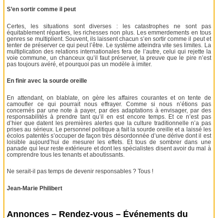
S’en sortir comme il peut
Certes, les situations sont diverses : les catastrophes ne sont pas
équitablement réparties, les richesses non plus. Les emmerdements en tous
genres se multiplient. Souvent, ils laissent chacun s’en sortir comme il peut et
tenter de préserver ce qui peut l’être. Le système atteindra vite ses limites. La
multiplication des relations internationales fera de l’autre, celui qui rejette la
voie commune, un chanceux qu’il faut préserver, la preuve que le pire n’est
pas toujours avéré, et pourquoi pas un modèle à imiter.
En finir avec la sourde oreille
En attendant, on blablate, on gère les affaires courantes et on tente de
camoufler ce qui pourrait nous effrayer. Comme si nous n’étions pas
concernés par une note à payer, par des adaptations à envisager, par des
responsabilités à prendre tant qu’il en est encore temps. Et ce n’est pas
d’hier que datent les premières alertes que la culture traditionnelle n’a pas
prises au sérieux. Le personnel politique a fait la sourde oreille et a laissé les
écolos patentés s’occuper de façon très désordonnée d’une dérive dont il est
loisible aujourd’hui de mesurer les effets. Et tous de sombrer dans une
panade qui leur reste extérieure et dont les spécialistes disent avoir du mal à
comprendre tous les tenants et aboutissants.
Ne serait-il pas temps de devenir responsables ? Tous !
Jean-Marie Philibert
Annonces – Rendez-vous – Événements du