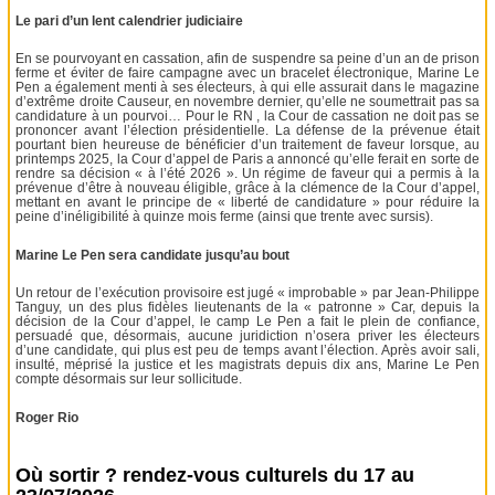
Le pari d’un lent calendrier judiciaire
En se pourvoyant en cassation, afin de suspendre sa peine d’un an de prison
ferme et éviter de faire campagne avec un bracelet électronique, Marine Le
Pen a également menti à ses électeurs, à qui elle assurait dans le magazine
d’extrême droite Causeur, en novembre dernier, qu’elle ne soumettrait pas sa
candidature à un pourvoi… Pour le RN , la Cour de cassation ne doit pas se
prononcer avant l’élection présidentielle. La défense de la prévenue était
pourtant bien heureuse de bénéficier d’un traitement de faveur lorsque, au
printemps 2025, la Cour d’appel de Paris a annoncé qu’elle ferait en sorte de
rendre sa décision « à l’été 2026 ». Un régime de faveur qui a permis à la
prévenue d’être à nouveau éligible, grâce à la clémence de la Cour d’appel,
mettant en avant le principe de « liberté de candidature » pour réduire la
peine d’inéligibilité à quinze mois ferme (ainsi que trente avec sursis).
Marine Le Pen sera candidate jusqu’au bout
Un retour de l’exécution provisoire est jugé « improbable » par Jean-Philippe
Tanguy, un des plus fidèles lieutenants de la « patronne » Car, depuis la
décision de la Cour d’appel, le camp Le Pen a fait le plein de confiance,
persuadé que, désormais, aucune juridiction n’osera priver les électeurs
d’une candidate, qui plus est peu de temps avant l’élection. Après avoir sali,
insulté, méprisé la justice et les magistrats depuis dix ans, Marine Le Pen
compte désormais sur leur sollicitude.
Roger Rio
Où sortir ? rendez-vous culturels du 17 au