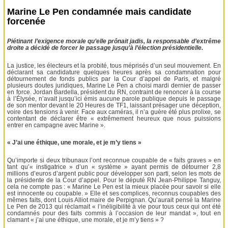
Marine Le Pen condamnée mais candidate
forcenée
Piétinant l’exigence morale qu’elle prônait jadis, la responsable d’extrême
droite a décidé de forcer le passage jusqu’à l’élection présidentielle.
La justice, les électeurs et la probité, tous méprisés d’un seul mouvement. En
déclarant sa candidature quelques heures après sa condamnation pour
détournement de fonds publics par la Cour d’appel de Paris, et malgré
plusieurs doutes juridiques, Marine Le Pen a choisi mardi dernier de passer
en force. Jordan Bardella, président du RN, contraint de renoncer à la course
à l’Élysée, n’avait jusqu’ici émis aucune parole publique depuis le passage
de son mentor devant le 20 Heures de TF1, laissant présager une déception,
voire des tensions à venir. Face aux caméras, il n’a guère été plus prolixe, se
contentant de déclarer être « extrêmement heureux que nous puissions
entrer en campagne avec Marine ».
« J’ai une éthique, une morale, et je m’y tiens »
Qu’importe si deux tribunaux l’ont reconnue coupable de « faits graves » en
tant qu’« instigatrice » d’un « système » ayant permis de détourner 2,8
millions d’euros d’argent public pour développer son parti, selon les mots de
la présidente de la Cour d’appel. Pour le député RN Jean-Philippe Tanguy,
cela ne compte pas : « Marine Le Pen est la mieux placée pour savoir si elle
est innocente ou coupable. » Elle et ses complices, reconnus coupables des
mêmes faits, dont Louis Alliot maire de Perpignan. Qu’aurait pensé la Marine
Le Pen de 2013 qui réclamait « l’inéligibilité à vie pour tous ceux qui ont été
condamnés pour des faits commis à l’occasion de leur mandat », tout en
clamant « j’ai une éthique, une morale, et je m’y tiens » ?