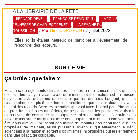
A LA LIBRAIRIE DE LA FÊTE
,
,
BERNARD REVEL
FRANÇOISE DEMOUGIN
LA FOLLE
,
JEUNESSE DE CHARLES TRENET
LA SEMAINE DU
/ Par
Nicole GASPON
/
7 juillet 2022
ROUSSILLON
Elles et ils étaient heureux de participer à l’événement, de
rencontrer des lecteurs.
SUR LE VIF
Ça brûle : que faire ?
Face aux dérèglements climatiques, la question ne concerne pas que les
écolos : tout citoyen vivant avec un minimum d’information est en mesure
d’avoir un avis qui prend en compte que les données bougent, que les
catastrophes ont plutôt tendance à proliférer, que les chaleurs estivales
battent des records. Avec les incendies qui vont avec. Il serait peut-être temps
de prendre les choses au sérieux, de ne pas laisser les politiques seuls à la
manœuvre, de construire une approche internationale qui s’appuie sans
faux-fuyants sur le fait que la Terre nous appartient à tous, qu’elle veut peut-
être nous dire qu’il ne serait pas inutile de modifier nos habitudes, que les
prophètes de malheur, aussi puissants soient-ils, qui alimentent le déni,
soient mis à la raison et sortent d’optimismes inconsidérés qui les enferment
dans une béatitude coupable.