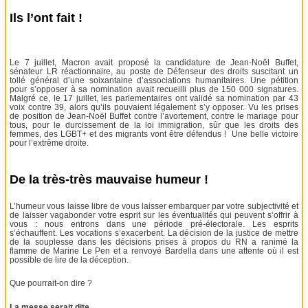
Ils l’ont fait !
Le 7 juillet, Macron avait proposé la candidature de Jean-Noël Buffet,
sénateur LR réactionnaire, au poste de Défenseur des droits suscitant un
tollé général d’une soixantaine d’associations humanitaires. Une pétition
pour s’opposer à sa nomination avait recueilli plus de 150 000 signatures.
Malgré ce, le 17 juillet, les parlementaires ont validé sa nomination par 43
voix contre 39, alors qu’ils pouvaient légalement s’y opposer. Vu les prises
de position de Jean-Noël Buffet contre l’avortement, contre le mariage pour
tous, pour le durcissement de la loi immigration, sûr que les droits des
femmes, des LGBT+ et des migrants vont être défendus ! Une belle victoire
pour l’extrême droite.
De la très-très mauvaise humeur !
L’humeur vous laisse libre de vous laisser embarquer par votre subjectivité et
de laisser vagabonder votre esprit sur les éventualités qui peuvent s’offrir à
vous : nous entrons dans une période pré-électorale. Les esprits
s’échauffent. Les vocations s’exacerbent. La décision de la justice de mettre
de la souplesse dans les décisions prises à propos du RN a ranimé la
flamme de Marine Le Pen et a renvoyé Bardella dans une attente où il est
possible de lire de la déception.
Que pourrait-on dire ?
La messe serait dite